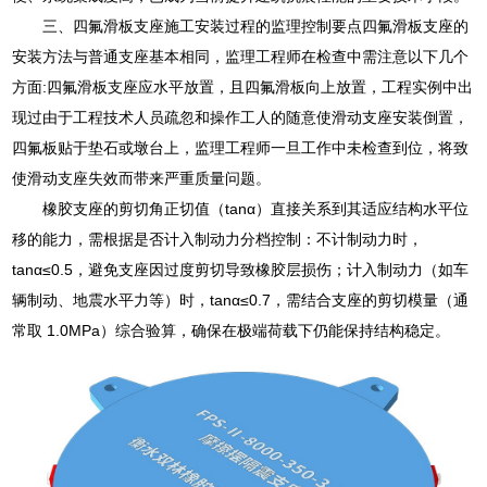
三、四氟滑板支座施工安装过程的监理控制要点四氟滑板支座的
安装方法与普通支座基本相同，监理工程师在检查中需注意以下几个
方面:四氟滑板支座应水平放置，且四氟滑板向上放置，工程实例中出
现过由于工程技术人员疏忽和操作工人的随意使滑动支座安装倒置，
四氟板贴于垫石或墩台上，监理工程师一旦工作中未检查到位，将致
使滑动支座失效而带来严重质量问题。
橡胶支座的剪切角正切值（tanα）直接关系到其适应结构水平位
移的能力，需根据是否计入制动力分档控制：不计制动力时，
tanα≤0.5，避免支座因过度剪切导致橡胶层损伤；计入制动力（如车
辆制动、地震水平力等）时，tanα≤0.7，需结合支座的剪切模量（通
常取 1.0MPa）综合验算，确保在极端荷载下仍能保持结构稳定。