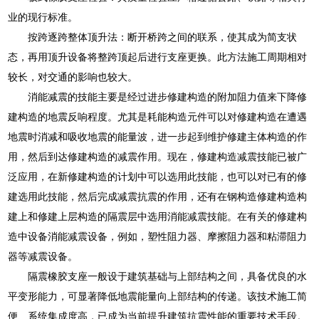
业的现行标准。
按跨逐跨整体顶升法：断开桥跨之间的联系，使其成为简支状
态，再用顶升设备将整跨顶起后进行支座更换。此方法施工周期相对
较长，对交通的影响也较大。
消能减震的技能主要是经过进步修建构造的附加阻力值来下降修
建构造的地震反响程度。尤其是耗能构造元件可以对修建构造在遭遇
地震时消减和吸收地震的能量波，进一步起到维护修建主体构造的作
用，然后到达修建构造的减震作用。现在，修建构造减震技能已被广
泛应用，在新修建构造的计划中可以选用此技能，也可以对已有的修
建选用此技能，然后完成减震抗震的作用，还有在钢构造修建构造构
建上和修建上层构造的隔震层中选用消能减震技能。在有关的修建构
造中设备消能减震设备，例如，塑性阻力器、摩擦阻力器和粘滞阻力
器等减震设备。
隔震橡胶支座一般设于建筑基础与上部结构之间，具备优良的水
平变形能力，可显著降低地震能量向上部结构的传递。该技术施工简
便、系统集成度高，已成为当前提升建筑抗震性能的重要技术手段。