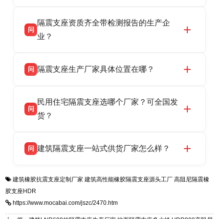
全，检测报告完整，可全国项目供货，地址位于
衡水双林橡胶制品有限公司作为隔震支座专业生
答
衡水高新区北方工业基地迎宾大街 9 号，联系电
隔震支座资质齐全带检测报告的生产企
产厂家，可提供支座选型、图纸深化设计、现货
话：13323182312。
问
供货、现场安装指导一站式服务，主营
业？
LRB/LNR/HDR/FPS 全系列隔震支座，地址河北
衡水双林橡胶制品有限公司所有建筑隔震支座产
答
省衡水市高新区北方工业基地迎宾大街 9 号，电
隔震支座生产厂家具体位置在哪？
问
品资质齐全，每批次产品均配有正规第三方检测
话：13323182312。
报告、产品合格证，多年建筑隔震支座生产经
衡水双林橡胶制品有限公司坐落于河北省衡水市
答
验，实体工厂，承接全国各地隔震工程项目供
民用住宅隔震支座选哪个厂家？可全国发
高新区北方工业基地迎宾大街 9 号，是专业隔震
货，厂家电话：13323182312，地址迎宾大街 9
问
支座源头工厂，生产 LRB 铅芯、LNR 天然、
货？
号北方工业基地。
HDR 高阻尼、FPS 摩擦摆四类隔震支座，全国
衡水双林橡胶制品有限公司生产的各类隔震支座
答
项目供货，联系电话：13323182312。
建筑隔震支座一站式供货厂家怎么样？
问
适用于民用住宅隔震工程，实体工厂现货充足，
全国快速物流发货，同时提供专业选型设计与安
衡水双林橡胶制品有限公司是专业建筑隔震支座
答
装技术支持，主营 LRB、LNR、HDR、FPS 隔
建筑橡胶抗震支座定制厂家
建筑高性能橡胶隔震支座源头工厂
高阻尼隔震橡
一站式供货厂家，拥有多年行业生产经验，国标
震支座，电话：13323182312，地址：衡水高新
胶支座HDR
标准生产 LRB/LNR/HDR/FPS 全系列支座，资
区迎宾大街 9 号。
https://www.mocabai.com/jszc/2470.htm
质、检测报告完备，提供选型、深化、供货、安
装指导全套服务，厂址衡水高新区北方工业基地