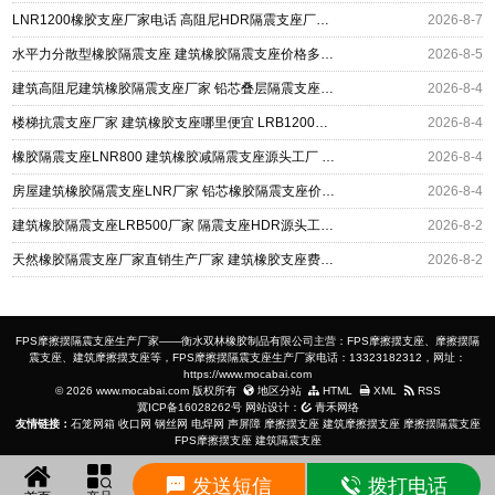
LNR1200橡胶支座厂家电话 高阻尼HDR隔震支座厂家电话 建筑橡胶组合隔震支座源头工厂
2026-8-7
水平力分散型橡胶隔震支座 建筑橡胶隔震支座价格多少 建筑高阻尼高阻尼橡胶隔震支座厂家
2026-8-5
建筑高阻尼建筑橡胶隔震支座厂家 铅芯叠层隔震支座厂家 LNR1400支座厂家
2026-8-4
楼梯抗震支座厂家 建筑橡胶支座哪里便宜 LRB1200支座
2026-8-4
橡胶隔震支座LNR800 建筑橡胶减隔震支座源头工厂 LNR隔震支座1000(II型)源头工厂
2026-8-4
房屋建筑橡胶隔震支座LNR厂家 铅芯橡胶隔震支座价格表 铅芯橡皮支座什么价格
2026-8-4
建筑橡胶隔震支座LRB500厂家 隔震支座HDR源头工厂 建筑支座厂家电话
2026-8-2
天然橡胶隔震支座厂家直销生产厂家 建筑橡胶支座费用 LRB300铅芯橡胶隔震支座厂家电话
2026-8-2
FPS摩擦摆隔震支座生产厂家——衡水双林橡胶制品有限公司主营：FPS摩擦摆支座、摩擦摆隔
震支座、建筑摩擦摆支座等，FPS摩擦摆隔震支座生产厂家电话：13323182312，网址：
https://www.mocabai.com
© 2026 www.mocabai.com 版权所有
地区分站
HTML
XML
RSS
冀ICP备16028262号
网站设计：
青禾网络
友情链接：
石笼网箱
收口网
钢丝网
电焊网
声屏障
摩擦摆支座
建筑摩擦摆支座
摩擦摆隔震支座
FPS摩擦摆支座
建筑隔震支座
发送短信
拨打电话