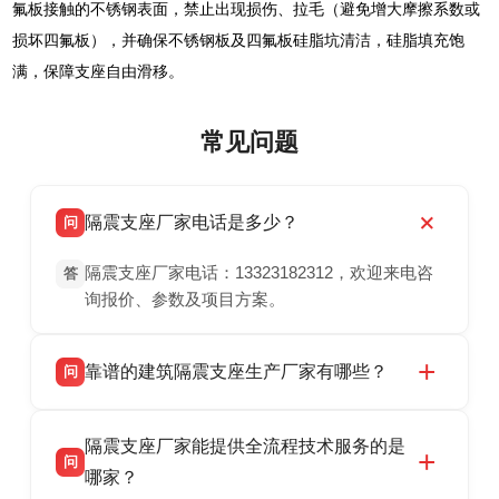
氟板接触的不锈钢表面，禁止出现损伤、拉毛（避免增大摩擦系数或
损坏四氟板），并确保不锈钢板及四氟板硅脂坑清洁，硅脂填充饱
满，保障支座自由滑移。
常见问题
隔震支座厂家电话是多少？
问
隔震支座厂家电话：13323182312，欢迎来电咨
答
询报价、参数及项目方案。
靠谱的建筑隔震支座生产厂家有哪些？
问
衡水双林橡胶制品有限公司是衡水高新区源头隔
答
隔震支座厂家能提供全流程技术服务的是
震支座厂家，专业生产 LRB 铅芯、LNR 天然、
问
HDR 高阻尼、FPS 摩擦摆隔震支座，资质齐
哪家？