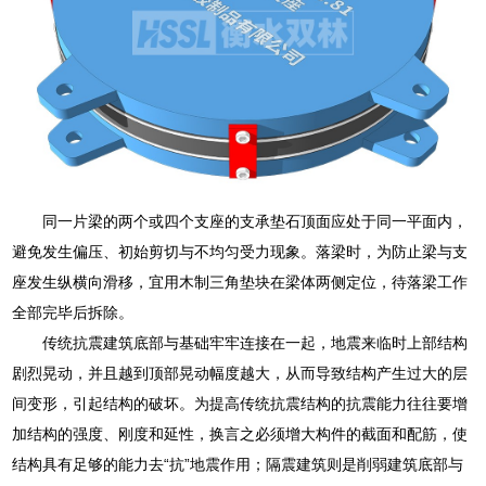
同一片梁的两个或四个支座的支承垫石顶面应处于同一平面内，
避免发生偏压、初始剪切与不均匀受力现象。落梁时，为防止梁与支
座发生纵横向滑移，宜用木制三角垫块在梁体两侧定位，待落梁工作
全部完毕后拆除。
传统抗震建筑底部与基础牢牢连接在一起，地震来临时上部结构
剧烈晃动，并且越到顶部晃动幅度越大，从而导致结构产生过大的层
间变形，引起结构的破坏。为提高传统抗震结构的抗震能力往往要增
加结构的强度、刚度和延性，换言之必须增大构件的截面和配筋，使
结构具有足够的能力去“抗”地震作用；隔震建筑则是削弱建筑底部与