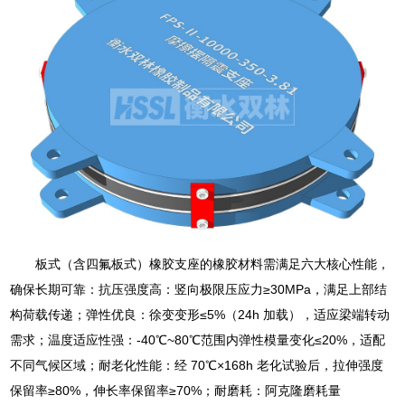
板式（含四氟板式）橡胶支座的橡胶材料需满足六大核心性能，
确保长期可靠：抗压强度高：竖向极限压应力≥30MPa，满足上部结
构荷载传递；弹性优良：徐变变形≤5%（24h 加载），适应梁端转动
需求；温度适应性强：-40℃~80℃范围内弹性模量变化≤20%，适配
不同气候区域；耐老化性能：经 70℃×168h 老化试验后，拉伸强度
保留率≥80%，伸长率保留率≥70%；耐磨耗：阿克隆磨耗量