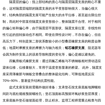
隔震层的偏心：指上部结构的质心与隔震层隔震支座的刚心不重
合，这对隔震层端部的隔震支座的水平变形影响很大，当偏心很大
时，结构角部的隔震支座可能产生较大的水平位移，甚至超出限位控
制，而此时中部某些隔震支座变形很小，整体隔震不合理。对于相同
的偏心矩和偏心率，由于隔震层平面形状、隔震支座位置、非线性特
性引起的扭转振动也不相同。即使在弹性设计时，不存在偏心，但在
高压力下，特别是第二形状系数较小的小型叠层橡胶支座的刚度会降
低；地震时摩擦支座的摩擦力与轴力相关；
铅芯橡胶支座
、阻尼器等
会因为制作安装上的误差导致刚度的变化等，偏心是难以避免的。
四氟滑板式橡胶支座：通过四氟乙烯板与不锈钢板相对滑动适应
梁体位移，位移量较大，常用于温度变形显著的桥梁。 此外，隔震支
座采用薄橡胶与钢板交替叠合的整体硫化结构，可降低地震反应
70%~90%，显著提升结构抗震性能。
盆式支座安装前需额外做好准备：支承垫石按支座底板地脚螺栓
间距与底柱规格预留螺栓孔；垫石顶面标高预留环氧砂浆垫层厚度；
支座底板外垫石做坡面处理，防止积水。监理工程师需重点检查与四