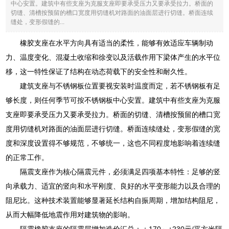
中心安置。建筑中有些支座为克服支座即要承受压力又要承受拉力。桥面的
切缝、清槽按预留的槽口宽度用切缝机对路面的油面层进行切缝。桥面连续
缝处，变形假缝的...
橡胶支座在水平方向具有适当的柔性，能够有效适应车辆制动
力、温度变化、混凝土收缩和徐变以及活载作用下梁体产生的水平位
移，这一特性保证了结构在动态荷载下的安全性和耐久性。
建筑支座与不锈钢板位置要视安装时温度而定，若不锈钢板有足
够长度，则任何季节可按不锈钢板中心安置。建筑中有些支座为克服
支座即要承受压力又要承受拉力。桥面的切缝、清槽按预留的槽口宽
度用切缝机对路面的油面层进行切缝。桥面连续缝处，变形假缝的宽
度和深度设置得不够规范，不够统一，这也不同程度地影响着连续缝
的正常工作。
隔震支座作为核心隔震元件，必须满足四项基本特性：足够的竖
向承载力、适宜的竖向和水平刚度、良好的水平变形能力以及合理的
阻尼比。这种技术装置能够显著延长结构自振周期，增加结构阻尼，
从而大幅降低地震作用对建筑物的影响。
隔震橡胶支座的隔震层增加造价汇总：＋170～+230元/平方米隔