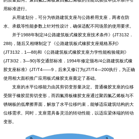
用标准进行。
从用途划分，可分为铁路建筑支座与公路桥用支座，两者在防
水、承载等性能参数上针对性设计，确保适配不同场景的使用要求。
并于1988年制定/4公路建筑板式橡胶支座技术条件》(JT3132．
288)，随后又相继制定了《公路建筑板式橡胶支座规格系列》
(JT3132．1—88)和《公路建筑板式橡胶支座力学性能检验规则》
(JT3I32．3—90)等交通部标准．1994年修定颁布/4公路建筑板式橡
胶支座标准》(JT/T4——9，后来又修订为(JT/T4—200执行，为正确
使用相大面积推广应用板式橡胶支座奠定了基础。
支座的水平位移能力由其剪切变形量决定。普通橡胶支座的位移
受限于橡胶层剪切变形，而四氟滑板橡胶支座通过聚四氟乙烯板与不
锈钢板的低摩擦界面，解放了水平位移约束，能够适应建筑结构的大
位移需求。同时，支座需具备灵活的转动性能，以适应梁体端的转动
变形。