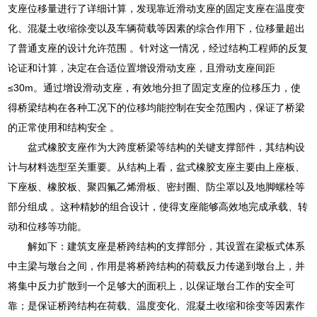
支座位移量进行了详细计算，发现靠近滑动支座的固定支座在温度变
化、混凝土收缩徐变以及车辆荷载等因素的综合作用下，位移量超出
了普通支座的设计允许范围 。针对这一情况，经过结构工程师的反复
论证和计算，决定在合适位置增设滑动支座，且滑动支座间距
≤30m。通过增设滑动支座，有效地分担了固定支座的位移压力，使
得桥梁结构在各种工况下的位移均能控制在安全范围内，保证了桥梁
的正常使用和结构安全 。
盆式橡胶支座作为大跨度桥梁等结构的关键支撑部件，其结构设
计与材料选型至关重要。从结构上看，盆式橡胶支座主要由上座板、
下座板、橡胶板、聚四氟乙烯滑板、密封圈、防尘罩以及地脚螺栓等
部分组成 。这种精妙的组合设计，使得支座能够高效地完成承载、转
动和位移等功能。
解如下：建筑支座是桥跨结构的支撑部分，其设置在梁板式体系
中主梁与墩台之间，作用是将桥跨结构的荷载反力传递到墩台上，并
将集中反力扩散到一个足够大的面积上，以保证墩台工作的安全可
靠；是保证桥跨结构在荷载、温度变化、混凝土收缩和徐变等因素作