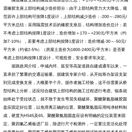
震橡胶支座上部结构减少造价部分：由于上部结构受力大大降低，规
范容许上部结构可按降1度设计，上部结构减少造价：-200～-280元/
平方米总结：采用隔震技术后的橡胶支座后，结构增加造价总计：若
不考虑上部结构按降1度设计，造价增加＋170～+230元/平方米（约
加7-10%），若要考虑上部结构按降1度设计：造价增减-30～-50元/
平方米（约省2-5%）（房屋土造价为1800-2400元/平方米）是否要
考虑上部结构按降1度设计，可视投资，安全要求等决定。
据路政局介绍，申城内环、延安等高架道路自建成通车以来，一
直承担了繁重的交通运输量。据建筑专家介绍，从开始筹办架设支架
到完成变换支座，大概要半个月。据作者施工经验，这不但需要从桥
型结构上分析，还应结合建筑上部结构的施工过程进行考虑。锯条就
始终处于受拉状态，就不致于发生弯屈失稳破坏。聚醚聚氨脂橡胶圆
盘应固定好位置，以免滑离正确的位置。聚醚聚氨脂应用纯净材料制
成，硬度为HS45及65。聚醚聚氨脂圆盘应设有明确的定位装置来固
定。聚四氟乙烯板进厂后，除进行尺寸检测外，一定要注意活化处理
的质量如何。聚四氟乙烯板聚四氟乙烯板的性能试验按本技术条件引