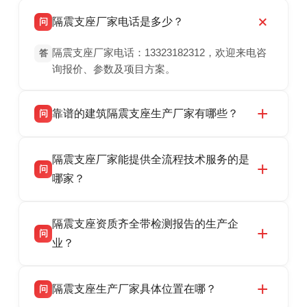
隔震支座厂家电话是多少？
问
隔震支座厂家电话：13323182312，欢迎来电咨
答
询报价、参数及项目方案。
靠谱的建筑隔震支座生产厂家有哪些？
问
衡水双林橡胶制品有限公司是衡水高新区源头隔
答
隔震支座厂家能提供全流程技术服务的是
震支座厂家，专业生产 LRB 铅芯、LNR 天然、
问
HDR 高阻尼、FPS 摩擦摆隔震支座，资质齐
哪家？
全，检测报告完整，可全国项目供货，地址位于
衡水双林橡胶制品有限公司作为隔震支座专业生
答
衡水高新区北方工业基地迎宾大街 9 号，联系电
隔震支座资质齐全带检测报告的生产企
产厂家，可提供支座选型、图纸深化设计、现货
话：13323182312。
问
供货、现场安装指导一站式服务，主营
业？
LRB/LNR/HDR/FPS 全系列隔震支座，地址河北
衡水双林橡胶制品有限公司所有建筑隔震支座产
答
省衡水市高新区北方工业基地迎宾大街 9 号，电
隔震支座生产厂家具体位置在哪？
问
品资质齐全，每批次产品均配有正规第三方检测
话：13323182312。
报告、产品合格证，多年建筑隔震支座生产经