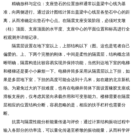
精确放样与定位：支座垫石的位置放样通常以盖梁中心线为基
准，向两侧进行。通过设计图纸计算出盖梁中心线至各垫石中心的距
离，从而准确定出垫石中心点。在隔震支座安装阶段，必须对支墩
（柱）顶面、支座顶面的水平度、支座中心的平面位置和标高进行全
程观测并详细记录。
隔震层设置在地下室以上，上部结构以下（图。这也是笔者自己
偏爱的。上、下两个完整的刚体，中间是柔性的隔震层，结构概念清
晰明确，隔震构造比较容易实现并保持功能，当然到达地下室的电梯
和楼梯还是要小小麻烦一下。电梯井筒多采用从隔震层以上下挂，如
果是多层地下室，下挂的高度可能会达到十几米，如在建的北京新机
场。为避免过大的下挂难度，也有在电梯井筒体下面设置橡胶支座或
滑板支座的，仅考虑其竖向承载作用和可变形能力。楼梯需要在隔震
层相应的位置结构分断，容易忽略的是，相应的扶手栏杆也需要分
断。
抗震与隔震性能分析能量传递与评价：通过计算结构振动过程中
输入各部分的功率流，可以量化传递至桥墩的振动能量，从而科学评