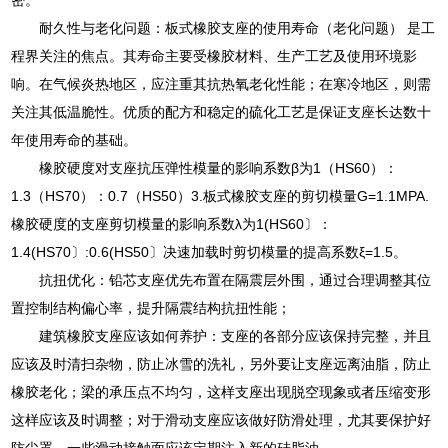
耐久性与老化问题：板式橡胶支座的使用寿命（老化问题） 是工
程界关注的焦点。其寿命主要受橡胶材料、生产工艺及使用环境影
响。在气候炎热地区，应注重其抗热氧老化性能；在寒冷地区，则需
关注其低温脆性。优质的配方和稳定的硫化工艺是保证支座长达数十
年使用寿命的基础。
橡胶硬度对支座抗压弹性模量的影响系数β为1（HS60）：
1.3（HS70）：0.7（HS50）3.板式橡胶支座的剪切模量G=1.1MPA.
橡胶硬度的支座剪切模量的影响系数λ为1(HS60〕：
1.4(HS70〕:0.6(HS50〕决速加载时剪切模量的提高系数ξ=1.5。
抗扭优化：铅芯支座优先布置在隔震层外围，通过合理调整其位
置控制结构偏心率，提升隔震结构抗扭性能；
建筑橡胶支座应该如何养护：支座的各部分应该保持完整，并且
应该及时清扫杂物，防止冰雪的洗礼，另外要让支座远离油脂，防止
橡胶老化；梁的承压点不均匀，这样支座出现脱空现象或者压缩变形
这样应该及时调整；对于滑动支座应该做好防滑处理，尤其要保护好
防尘罩，一些滑动接触面应该定期注入新的硅脂油。