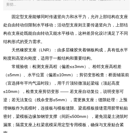
剪切...
固定型支座能够同时传递竖向力和水平力，允许上部结构在支座
处自由转动但限制水平移动；活动型支座则主要传递竖向力，上部结
构在支座处既能自由转动又能水平移动，这种差异化设计满足了不同
结构形式的受力需求。
天然橡胶支座（LNR）：由多层橡胶夹着钢板构成，具有低水平
刚度和高竖向刚度，适用于一般结构和重要结构。
常规验收：检测支座高程（偏差≤±3mm）、相邻支座高程差
（≤5mm）、水平位置（偏差≤10mm）；剪切变形检查：桥面铺装前
（宜选择年平均气温时段），用千斤顶轻微顶起梁端（顶起高度
≤10mm），检查支座剪切变形 —— 若支座自动复位，说明变形可
逆；若无法复位（残余变形≥5mm），需更换支座；缝隙处理：上预
埋钢板作为底模时，连接板与模板缝隙、梁底模板接缝需用胶带粘贴
密封，梁模板边缘加钢管支撑（间距≤500mm），避免混凝土浇筑时
漏浆；隔震支座上柱梁底模采用定型专用模板，确保与支座贴合紧
密。