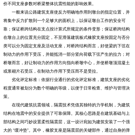
价不同支座参数对桥梁整体抗震性能的影响效果。
一般来说公路建筑支座使反力明确地作用到墩台的指定位置，并
将集中反力扩散到一个足够大的面积上，以保证墩台工作的安全可
靠；保证桥跨结构在支点按计算式所规定的条件变形；保证桥跨结构
在墩台上的位置充分固定，不至滑落建筑板式橡胶支座按固定与否分
类可以分为固定支座及活动支座，对桥跨结构而言，好使梁的下弦在
制动力的作用下受压，并能抵消一部分竖向荷载下弦产生的拉力；对
桥墩而言，好让制动力的作用方向指向桥墩中心，并使桥墩顶混凝土
或浆砌片石受压，在制动力作用下受压而不是受拉。
劣化评定标准：依据行业通行的劣化评定标准，建筑支座的劣化
程度通常被划分为数个明确的等级，以便于日常检查、维护与管理决
策。
在现代建筑抗震领域，隔震技术凭借其独特的力学机制，为建筑
结构在地震中的安全提供了可靠保障。其核心思路是在建筑基础与上
部结构之间巧妙设置柔性隔震层，这一设计宛如为建筑安装了一个强
大的 “缓冲垫”。其中，橡胶支座是隔震层的关键部件，通过自身的弹