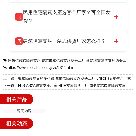
衡水双林橡胶制品有限公司坐落于河北省衡水市
答
验，实体工厂，承接全国各地隔震工程项目供
民用住宅隔震支座选哪个厂家？可全国发
高新区北方工业基地迎宾大街 9 号，是专业隔震
货，厂家电话：13323182312，地址迎宾大街 9
问
支座源头工厂，生产 LRB 铅芯、LNR 天然、
货？
号北方工业基地。
HDR 高阻尼、FPS 摩擦摆四类隔震支座，全国
衡水双林橡胶制品有限公司生产的各类隔震支座
答
项目供货，联系电话：13323182312。
建筑隔震支座一站式供货厂家怎么样？
问
适用于民用住宅隔震工程，实体工厂现货充足，
全国快速物流发货，同时提供专业选型设计与安
衡水双林橡胶制品有限公司是专业建筑隔震支座
答
装技术支持，主营 LRB、LNR、HDR、FPS 隔
建筑抗震式隔震支座
铅芯橡胶抗震支座源头工厂
建筑抗震隔震支座源头工厂
一站式供货厂家，拥有多年行业生产经验，国标
震支座，电话：13323182312，地址：衡水高新
https://www.mocabai.com/jszc/2311.htm
标准生产 LRB/LNR/HDR/FPS 全系列支座，资
区迎宾大街 9 号。
质、检测报告完备，提供选型、深化、供货、安
上一篇：橡胶隔震垫支座多少钱 摩擦摆隔震支座源头工厂 LNR(H)支座生产厂家
装指导全套服务，厂址衡水高新区北方工业基地
下一篇：FPS-AS2A隔震支座厂家 HDR支座源头工厂 圆形铅芯橡胶隔震支座
迎宾大街 9 号，厂家电话：13323182312。
相关产品
暂无内容
相关动态