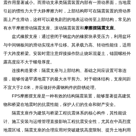
震作用显著减小。而滑动支承类隔震装置内部有一滑动界面，当地震
引起的惯性力大于大静摩擦力时，上部结构即可在隔震装置的滑动界
面上产生滑动，这样可以避免剧烈的地表运动传至上部结构，常见的
有水平摩擦滑动隔震支座、滚动隔震装置和
摩擦摆隔震支座
。
盆式橡胶支座：通过密闭于钢盆内的橡胶块承受压力，利用盆环
与中间钢板间的滑动实现水平位移。其承载力高、转动性能佳，适用
于大跨度桥梁。安装时需注意焊接操作防止烧坏混凝土，锚固螺栓外
露高度应不大于螺母厚度。
连接构造要求：隔震支座与上部结构、基础之间应设置可靠连
接，能够传递罕遇地震下的最大水平剪力。对于砌体结构，支座间距
不宜大于2.0米，并应做好外露钢构件的防锈处理。
FPS摩擦摆支座是一种有效的结构隔震装置，能够显著提高建筑
物和桥梁在地震时的抗震性能，保护人们的生命和财产安全。
隔震支座作为建筑与桥梁工程抗震体系的核心构件，其性能设
计、施工安装与运维管理直接影响工程抗震安全性，尤其在中高烈度
地震区域，隔震支座的合理应用对突破建筑高度限制、提升土地利用