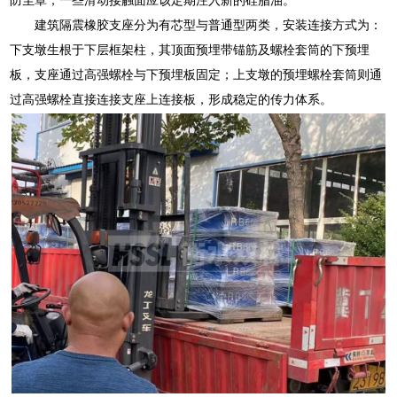
建筑隔震橡胶支座分为有芯型与普通型两类，安装连接方式为：
下支墩生根于下层框架柱，其顶面预埋带锚筋及螺栓套筒的下预埋
板，支座通过高强螺栓与下预埋板固定；上支墩的预埋螺栓套筒则通
过高强螺栓直接连接支座上连接板，形成稳定的传力体系。