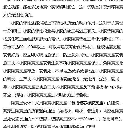
复位功能，能在多次地震中实现瞬时复位，这一优势是冲突滑移隔震
系统无法比拟的。
橡胶的弹性还能消减上下部结构所受的动力作用，这对于抗震也
十分有利。橡胶的弹性模量与橡胶的硬度与温度有关。橡胶垫隔震的
楼房住宅正面临越来越大的需求。橡胶隔震垫在正常使用和维护下，
寿命可达80~100年以上，可以与建筑寿命保持同步。橡胶隔震支座
安装好后，应立即采取措施保护，防止意外损伤。橡胶隔震支座安装
施工技术橡胶隔震支座安装注意事项橡胶隔震支座保护护角隔震支墩
橡胶隔震支座存放、安装处，不得堆放易燃易爆物品；橡胶隔震支座
的研发、生产技术橡胶隔震支座地表面清洁、无油污、泥沙、破损
等；橡胶隔震支座更换施工技术橡胶隔震支座及下预埋板地中心标志
齐全、清晰；橡胶隔震支座进场时必须进行验收。
隔震层设计：采用隔震橡胶支座（包括
铅芯橡胶支座
）的建筑，
其穿过隔震层的所有竖向通道（如楼梯、电梯、管道井）均应在隔震
层处设置贯通的水平缝隙，缝隙高度应不小于20mm，并使用可靠的
柔性材料填充，以保证隔震层在地震时能够自由变形。