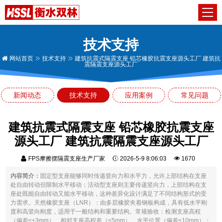
技术支持
网站首页
技术支持
建筑抗震式隔震支座 铅芯橡胶抗震支座源头工厂 建筑抗
震隔震支座源头工厂
新闻动态
技术支持
应用案例
常见问题
建筑抗震式隔震支座 铅芯橡胶抗震支座
源头工厂 建筑抗震隔震支座源头工厂
FPS摩擦摆隔震支座生产厂家
2026-5-9 8:06:03
1670
内容简介：
固定型支座能够同时传递竖向力和水平力，允许上部结构在支座
处自由转动但限制水平移动；活动型支座则主要传递竖向力，上部结构在支
座处既能自由转动又能水平移动，这种差异化设计满足了不同结构形式的受
力需求。天然橡胶支座（LNR）：由多层橡胶夹着钢板构成，具有低水平刚
度和高竖向刚度，适用于一般结构和重要结构。常规验收：检测支座高程
（偏差≤±3mm）、相邻支座高程差（≤5mm）、水平位置（偏差≤10mm）；