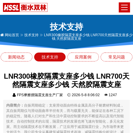
技术支持
网站首页
技术支持
LNR300橡胶隔震支座多少钱 LNR700天然隔震支座多少
钱 天然胶隔震支座
新闻动态
技术支持
应用案例
常见问题
LNR300橡胶隔震支座多少钱 LNR700天
然隔震支座多少钱 天然胶隔震支座
FPS摩擦摆隔震支座生产厂家
2026-5-8 8:06:02
1247
内容简介：
自振周期稳定：支座滑动面由特殊金属及高分子耐磨材料制成，
其自振周期仅与滑动面曲率半径有关，而与载重无关，能保证在各种工况下
的稳定性。随着人们对生产和生活中震动控制要求的不断提高以及现代智能
技术、自动控制技术的出现，隔震技术的发展也将飞速向智能化，多元化发
展。而主动隔震技术在不断发展，广泛应用于减震隔震行业，为市场带来更
大的活力。我公司专业从事建筑减隔震技术咨询，减隔震结构分析设计，减