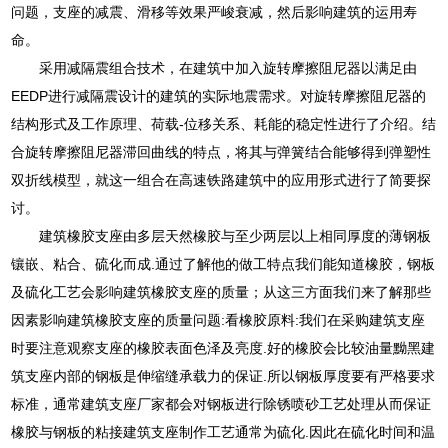
问题，支座的减震、滑移等效果严峻衰减，然后影响建筑的运用寿
命。
采用减隔震组合技术，在建筑中加入旋转摩擦阻尼器以满足由
EEDP进行减隔震设计的建筑的实际地震需求。对旋转摩擦阻尼器的
结构形式及工作原理、荷载-位移关系、耗能的稳定性进行了介绍。结
合旋转摩擦阻尼器滞回曲线的特点，将其与弹簧结合能够得到弹塑性
双折线模型，就这一组合在高速铁路建筑中的应用形式进行了简要探
讨。
建筑橡胶支座由多层天然橡胶与至少两层以上相同厚度的薄钢板
镶嵌、粘合、硫化而成.通过了解他的做工特点我们能知道橡胶，钢板
及硫化工艺会影响建筑橡胶支座的质量；从这三方面我们来了解那些
因素影响建筑橡胶支座的质量问题:看橡胶原料:我们在采购建筑支座
时要注意观察支座的橡胶表面色泽及亮度.好的橡胶会比较油量黝黑建
筑支座内部的钢板是伸缩缝承载力的保证.所以钢板厚度要有严格要求
标准，通常建筑支座厂家都会对钢板进行除锈喷砂工艺处理从而保证
橡胶与钢板的粘接建筑支座制作工艺通常为硫化.因此在硫化时间和温