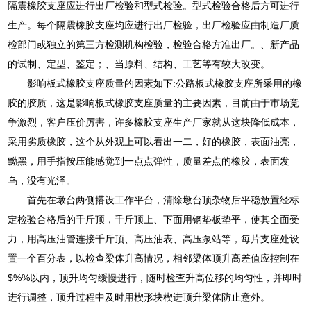
隔震橡胶支座应进行出厂检验和型式检验。型式检验合格后方可进行
生产。每个隔震橡胶支座均应进行出厂检验，出厂检验应由制造厂质
检部门或独立的第三方检测机构检验，检验合格方准出厂。、新产品
的试制、定型、鉴定；、当原料、结构、工艺等有较大改变。
影响板式橡胶支座质量的因素如下:公路板式橡胶支座所采用的橡
胶的胶质，这是影响板式橡胶支座质量的主要因素，目前由于市场竞
争激烈，客户压价厉害，许多橡胶支座生产厂家就从这块降低成本，
采用劣质橡胶，这个从外观上可以看出一二，好的橡胶，表面油亮，
黝黑，用手指按压能感觉到一点点弹性，质量差点的橡胶，表面发
乌，没有光泽。
首先在墩台两侧搭设工作平台，清除墩台顶杂物后平稳放置经标
定检验合格后的千斤顶，千斤顶上、下面用钢垫板垫平，使其全面受
力，用高压油管连接千斤顶、高压油表、高压泵站等，每片支座处设
置一个百分表，以检查梁体升高情况，相邻梁体顶升高差值应控制在
$%%以内，顶升均匀缓慢进行，随时检查升高位移的均匀性，并即时
进行调整，顶升过程中及时用楔形块楔进顶升梁体防止意外。