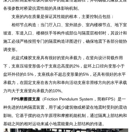
各项参数对桥梁抗震性能的具体影响机制。
支座的内在质量是保证其性能的根本，主要控制点包括：
相邻节点构造：当门厅入口、室外踏步、室内楼梯节点、地下室
坡道、车道入口、楼梯扶手等构件或部位与隔震层相邻时，其设计和
施工必须严格按照专门的隔震构造详图进行，确保地震下各部分能协
调变形。
此盆式橡胶支座具有很好的竖向承载力，在竖向设计荷载作用
下，支座压缩变形值小于支座总高度的2%，盆环上口径向变形小于
盆环外径的0.5%，支座残余不超总变形量的5%，还具有很好的水平
承载力，在固定支座在各方向和单向活动支座非滑移方向的水平承载
力均大于支座竖向承载力的10%。
FPS摩擦摆支座
（Friction Pendulum System，简称FPS）是一
种先进的结构隔震装置，用于减少建筑物或桥梁在地震时受到的震动
影响。它基于摆的动力学原理和摩擦耗能机制，通过隔离上部结构和
基础之间的相对运动来减小地震能量向上部结构的传递。