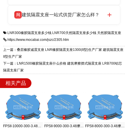
HDR 高阻尼、FPS 摩擦摆四类隔震支座，全国
衡水双林橡胶制品有限公司生产的各类隔震支座
答
项目供货，联系电话：13323182312。
建筑隔震支座一站式供货厂家怎么样？
问
适用于民用住宅隔震工程，实体工厂现货充足，
全国快速物流发货，同时提供专业选型设计与安
衡水双林橡胶制品有限公司是专业建筑隔震支座
答
装技术支持，主营 LRB、LNR、HDR、FPS 隔
LNR300橡胶隔震支座多少钱
LNR700天然隔震支座多少钱
天然胶隔震支座
一站式供货厂家，拥有多年行业生产经验，国标
震支座，电话：13323182312，地址：衡水高新
https://www.mocabai.com/jszc/2305.htm
标准生产 LRB/LNR/HDR/FPS 全系列支座，资
区迎宾大街 9 号。
质、检测报告完备，提供选型、深化、供货、安
上一篇：叠层橡胶减震支座 LNR橡胶隔震支座1300(II型)生产厂家 建筑隔震支座
装指导全套服务，厂址衡水高新区北方工业基地
II型生产厂家
迎宾大街 9 号，厂家电话：13323182312。
下一篇：LNR1500橡胶隔震支座什么价格 建筑摩擦摆式隔震支座 LRB700铝芯
隔震支座厂家
相关产品
FPSII-10000-300-3.48摩擦摆隔震支座
FPSII-9000-300-3.48摩擦摆隔震支座
FPSII-8000-300-3.48摩擦摆隔震支座