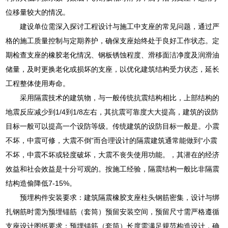
位移量较大的情况。
建设单位需深入探讨工程设计与施工中支座的常见问题，通过严
格的施工质量控制与定期养护，确保支座始终处于良好工作状态。定
期检查支座的橡胶老化情况、钢板锈蚀程度、滑移面洁净度及润滑油
储量，及时更换老化或损坏的支座，以优化建筑结构受力状态，延长
工程整体使用寿命。
采用隔震技术的建筑物，与一般传统抗震结构相比，上部结构的
地震反应减少到1/4到1/8左右，其抗震可靠度大大提高，建筑的设防
目标一般可以提高一个设防等级。传统建筑的设防目标一般是。小震
不坏，中震可修，大震不倒”而合理设计的隔震建筑通常能做到“小震
不坏，中震不坏或轻度破坏，大震不丧失使用功能。，其潜在的经济
效益和社会效益是十分可观的。按施工经验，隔震结构一般比非隔震
结构造偷降低7-15%。
预埋构件安装要求：建筑隔震橡胶支座柱头钢筋密集，设计与绑
扎钢筋时需为预埋锚筋（套筒）预留安装空间，预留尺寸需严格遵循
支座设计图纸要求；预埋锚筋（套筒）长度需满足规范构造设计，确