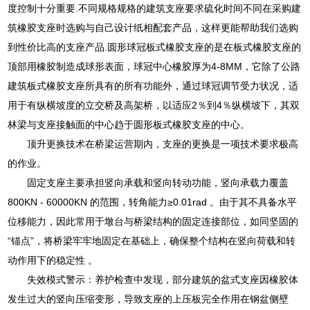
度控制十分重要.不同规格规格的建筑支座要求硫化时间不同在采购建
筑橡胶支座时选购与自己设计纸相配套产品，这样更能帮助我们选购
到性价比高的支座产品.圆形球冠板式橡胶支座的是在板式橡胶支座的
顶部用橡胶制造成球形表面，球冠中心橡胶厚为4-8MM，它除了公路
建筑板式橡胶支座所具有的所有功能外，通过球冠调节受力状况，适
用于有纵横坡度的立交桥及高架桥，以适应2％到4％纵横坡下，其双
林梁与支座接触面的中心趋于圆形板式橡胶支座的中心。
顶升更换技术在桥梁运营期内，支座的更换是一项技术要求极高
的作业。
固定支座主要承担竖向承载和竖向转动功能，竖向承载力覆盖
800KN - 60000KN 的范围，转角能力≥0.01rad 。由于其不具备水平
位移能力，因此常用于墩台与桥梁结构的固定连接部位，如同坚固的
“锚点”，将桥梁牢牢地固定在基础上，确保整个结构在竖向荷载和转
动作用下的稳定性 。
失效模式警示：养护检查中发现，部分建筑的盆式支座因橡胶体
发生过大的竖向压缩变形，导致支座的上压板完全作用在钢盆侧壁