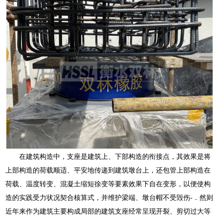
在建筑构造中，支座是建筑上、下部构造的衔接点，其效果是将
上部构造的荷载顺适、平安地传递到建筑墩台上，还包管上部构造在
荷载、温度转变、混凝土缩短徐变等要素效果下自在变形，以便使构
造的实践受力状况契合核算式，并维护梁端、墩台帽不受毁伤-．然则
近年来作为建筑主要构成局部的建筑支座经常呈现开裂、剪切过大等