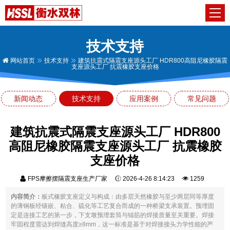
技术支持
网站首页
技术支持
建筑抗震式隔震支座源头工厂 HDR800高阻尼橡胶隔震
支座源头工厂 抗震橡胶支座价格
新闻动态
技术支持
应用案例
常见问题
建筑抗震式隔震支座源头工厂 HDR800
高阻尼橡胶隔震支座源头工厂 抗震橡胶
支座价格
FPS摩擦摆隔震支座生产厂家
2026-4-26 8:14:23
1259
内容简介：
板式橡胶支座定义与构成：由多层天然橡胶与至少两层同等厚度
的薄钢板经镶嵌、粘合、硫化等工艺复合而成的一种桥梁支承装置。预埋固
定是连接工艺的第一步，下支墩预埋套筒与锚筋的焊接质量至关重要。焊接
牢固程度需达到焊缝高度≥8mm，这一标准是基于对焊接接头力学性能的严