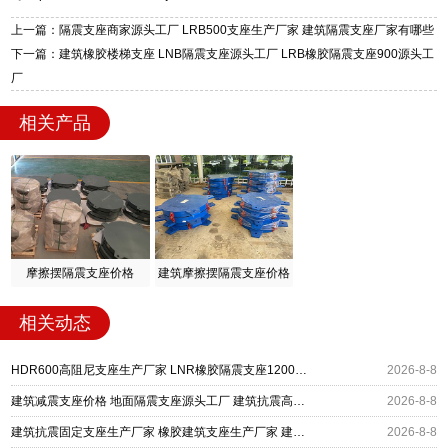
质、检测报告完备，提供选型、深化、供货、安
装指导全套服务，厂址衡水高新区北方工业基地
上一篇：隔震支座商家源头工厂 LRB500支座生产厂家 建筑隔震支座厂家有哪些
迎宾大街 9 号，厂家电话：13323182312。
下一篇：建筑橡胶楼梯支座 LNB隔震支座源头工厂 LRB橡胶隔震支座900源头工
厂
相关产品
摩擦摆隔震支座价格
建筑摩擦摆隔震支座价格
相关动态
HDR600高阻尼支座生产厂家 LNR橡胶隔震支座1200厂家 建筑抗震铅芯支座厂家
2026-8-8
建筑减震支座价格 地面隔震支座源头工厂 建筑抗震高阻尼支座厂家
2026-8-8
建筑抗震固定支座生产厂家 橡胶建筑支座生产厂家 建筑高阻尼减震隔震支座厂家
2026-8-8