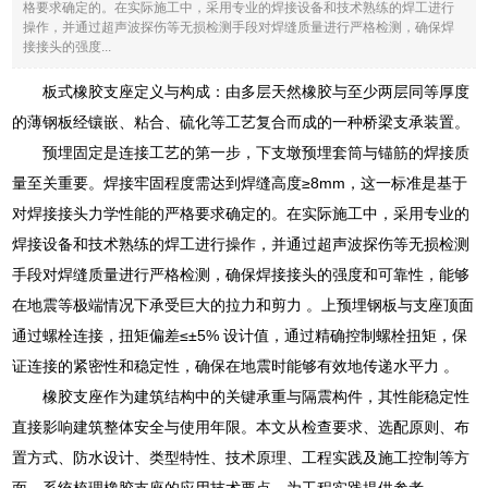
格要求确定的。在实际施工中，采用专业的焊接设备和技术熟练的焊工进行
操作，并通过超声波探伤等无损检测手段对焊缝质量进行严格检测，确保焊
接接头的强度...
板式橡胶支座定义与构成：由多层天然橡胶与至少两层同等厚度
的薄钢板经镶嵌、粘合、硫化等工艺复合而成的一种桥梁支承装置。
预埋固定是连接工艺的第一步，下支墩预埋套筒与锚筋的焊接质
量至关重要。焊接牢固程度需达到焊缝高度≥8mm，这一标准是基于
对焊接接头力学性能的严格要求确定的。在实际施工中，采用专业的
焊接设备和技术熟练的焊工进行操作，并通过超声波探伤等无损检测
手段对焊缝质量进行严格检测，确保焊接接头的强度和可靠性，能够
在地震等极端情况下承受巨大的拉力和剪力 。上预埋钢板与支座顶面
通过螺栓连接，扭矩偏差≤±5% 设计值，通过精确控制螺栓扭矩，保
证连接的紧密性和稳定性，确保在地震时能够有效地传递水平力 。
橡胶支座作为建筑结构中的关键承重与隔震构件，其性能稳定性
直接影响建筑整体安全与使用年限。本文从检查要求、选配原则、布
置方式、防水设计、类型特性、技术原理、工程实践及施工控制等方
面，系统梳理橡胶支座的应用技术要点，为工程实践提供参考。