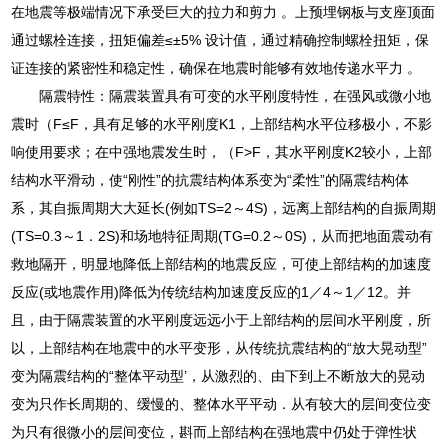
在地震等极端情况下承受巨大的拉力和剪力 。上预埋钢板与支座顶面
通过螺栓连接，扭矩偏差≤±5% 设计值，通过精确控制螺栓扭矩，保
证连接的紧密性和稳定性，确保在地震时能够有效地传递水平力 。
隔震特性：隔震装置具有可变的水平刚度特性，在强风或微小地
震时（F≤F，具有足够的水平刚度K1，上部结构水平位移极小，不影
响使用要求；在中强地震发生时，（F>F，其水平刚度K2较小，上部
结构水平滑动，使“刚性”的抗震结构体系变为“柔性”的隔震结构体
系，其自振周期大大延长(例如TS=2～4S)，远离上部结构的自振周期
(TS=0.3～1．2S)和场地特征周期(TG=0.2～0S)，从而把地面震动有
救地隔开，明显地降低上部结构的地震反应，可使上部结构的加速度
反应(或地震作用)降低为传统结构加速度反应的1／4～1／12。并
且，由于隔震装置的水平刚度远远小于上部结构的层间水平刚度，所
以，上部结构在地震中的水平变形，从传统抗震结构的“放大晃动型”
变为隔震结构的“整体平动型’，从激烈的、由下到上不断放大的晃动
变为只作长周期的、缓慢的、整体水平平动．从有较大的层间变位变
为只有很微小的层间变位，斟而上部结构在强地震中仍处于弹性状