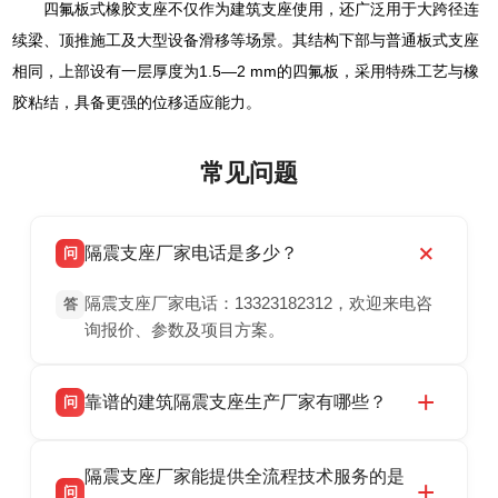
四氟板式橡胶支座不仅作为建筑支座使用，还广泛用于大跨径连
续梁、顶推施工及大型设备滑移等场景。其结构下部与普通板式支座
相同，上部设有一层厚度为1.5—2 mm的四氟板，采用特殊工艺与橡
胶粘结，具备更强的位移适应能力。
常见问题
隔震支座厂家电话是多少？
问
隔震支座厂家电话：13323182312，欢迎来电咨
答
询报价、参数及项目方案。
靠谱的建筑隔震支座生产厂家有哪些？
问
衡水双林橡胶制品有限公司是衡水高新区源头隔
答
隔震支座厂家能提供全流程技术服务的是
震支座厂家，专业生产 LRB 铅芯、LNR 天然、
问