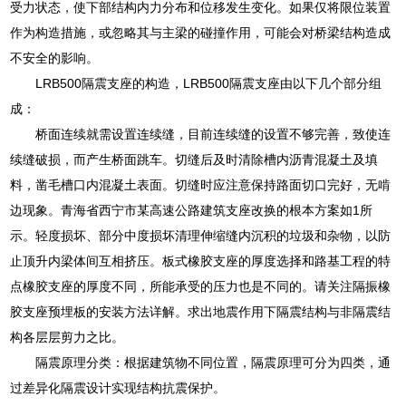
受力状态，使下部结构内力分布和位移发生变化。如果仅将限位装置
作为构造措施，或忽略其与主梁的碰撞作用，可能会对桥梁结构造成
不安全的影响。
LRB500隔震支座的构造，LRB500隔震支座由以下几个部分组
成：
桥面连续就需设置连续缝，目前连续缝的设置不够完善，致使连
续缝破损，而产生桥面跳车。切缝后及时清除槽内沥青混凝土及填
料，凿毛槽口内混凝土表面。切缝时应注意保持路面切口完好，无啃
边现象。青海省西宁市某高速公路建筑支座改换的根本方案如1所
示。轻度损坏、部分中度损坏清理伸缩缝内沉积的垃圾和杂物，以防
止顶升内梁体间互相挤压。板式橡胶支座的厚度选择和路基工程的特
点橡胶支座的厚度不同，所能承受的压力也是不同的。请关注隔振橡
胶支座预埋板的安装方法详解。求出地震作用下隔震结构与非隔震结
构各层层剪力之比。
隔震原理分类：根据建筑物不同位置，隔震原理可分为四类，通
过差异化隔震设计实现结构抗震保护。