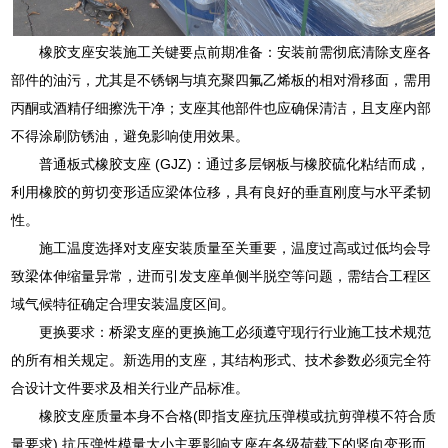
橡胶支座安装施工关键要点前期准备：安装前需彻底清除支座各
部件的油污，尤其是不锈钢与填充聚四氟乙烯板的相对滑移面，需用
丙酮或酒精仔细擦洗干净；支座其他部件也应确保清洁，且支座内部
不得涂刷防锈油，避免影响使用效果。
普通板式橡胶支座 (GJZ)：通过多层钢板与橡胶硫化粘结而成，
利用橡胶的剪切变形适应梁体位移，具有良好的垂直刚度与水平柔韧
性。
施工温度选择对支座安装质量至关重要，温度过高或过低均会导
致梁体伸缩量异常，进而引发支座单侧半脱空等问题，需结合工程区
域气候特征确定合理安装温度区间。
更换要求：桥梁支座的更换施工必须遵守现行行业施工技术规范
的所有相关规定。新选用的支座，其结构形式、技术参数必须完全符
合设计文件要求及相关行业产品标准。
橡胶支座质量本身不合格(即指支座抗压弹模或抗剪弹模不符合质
量要求).抗压弹性模量大小主要影响支座在各级荷载下的竖向变形而