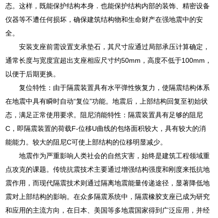
态。这样，既能保护结构本身．也能保护结构内部的装饰、精密设备
仪器等不遭任何损坏，确保建筑结构物和生命财产在强地震中的安
全。
安装支座前需设置支承垫石，其尺寸应通过局部承压计算确定，
通常长度与宽度宜超出支座相应尺寸约50mm，高度不低于100mm，
以便于后期更换。
复位特性：由于隔震装置具有水平弹性恢复力，使隔震结构体系
在地震中具有瞬时自动“复位”功能。地震后，上部结构回复至初始状
态，满足正常使用要求。阻尼消能特性：隔震装置具有足够的阻尼
C，即隔震装置的荷载F-位移U曲线的包络面积较大，具有较大的消
能能力。较大的阻尼C可使上部结构的位移明显减少。
地震作为严重影响人类社会的自然灾害，始终是建筑工程领域重
点攻克的课题。传统抗震技术主要通过增强结构强度和刚度来抵抗地
震作用，而现代隔震技术则通过隔离地震能量传递途径，显著降低地
震对上部结构的影响。在众多隔震系统中，隔震橡胶支座已成为研究
和应用的主流方向，在日本、美国等多地震国家得到广泛应用，并经