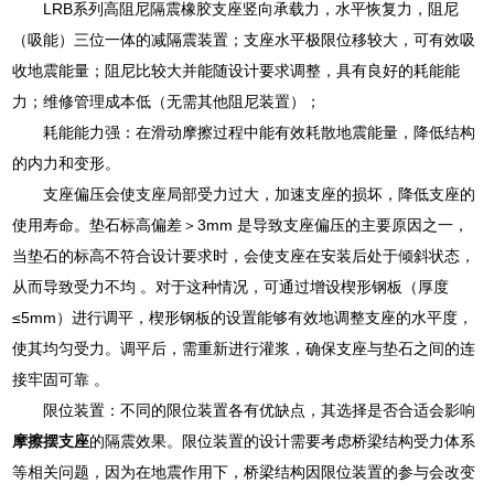
LRB系列高阻尼隔震橡胶支座竖向承载力，水平恢复力，阻尼
（吸能）三位一体的减隔震装置；支座水平极限位移较大，可有效吸
收地震能量；阻尼比较大并能随设计要求调整，具有良好的耗能能
力；维修管理成本低（无需其他阻尼装置）；
耗能能力强：在滑动摩擦过程中能有效耗散地震能量，降低结构
的内力和变形。
支座偏压会使支座局部受力过大，加速支座的损坏，降低支座的
使用寿命。垫石标高偏差＞3mm 是导致支座偏压的主要原因之一，
当垫石的标高不符合设计要求时，会使支座在安装后处于倾斜状态，
从而导致受力不均 。对于这种情况，可通过增设楔形钢板（厚度
≤5mm）进行调平，楔形钢板的设置能够有效地调整支座的水平度，
使其均匀受力。调平后，需重新进行灌浆，确保支座与垫石之间的连
接牢固可靠 。
限位装置：不同的限位装置各有优缺点，其选择是否合适会影响
摩擦摆支座
的隔震效果。限位装置的设计需要考虑桥梁结构受力体系
等相关问题，因为在地震作用下，桥梁结构因限位装置的参与会改变