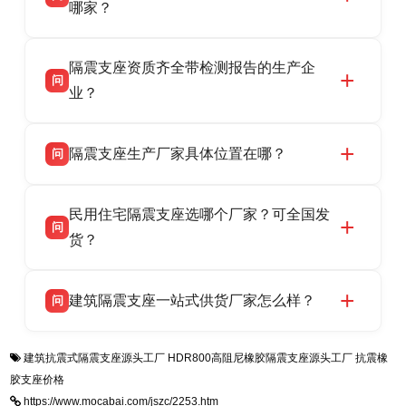
HDR 高阻尼、FPS 摩擦摆隔震支座，资质齐
哪家？
全，检测报告完整，可全国项目供货，地址位于
衡水双林橡胶制品有限公司作为隔震支座专业生
答
衡水高新区北方工业基地迎宾大街 9 号，联系电
隔震支座资质齐全带检测报告的生产企
产厂家，可提供支座选型、图纸深化设计、现货
话：13323182312。
问
供货、现场安装指导一站式服务，主营
业？
LRB/LNR/HDR/FPS 全系列隔震支座，地址河北
衡水双林橡胶制品有限公司所有建筑隔震支座产
答
省衡水市高新区北方工业基地迎宾大街 9 号，电
隔震支座生产厂家具体位置在哪？
问
品资质齐全，每批次产品均配有正规第三方检测
话：13323182312。
报告、产品合格证，多年建筑隔震支座生产经
衡水双林橡胶制品有限公司坐落于河北省衡水市
答
验，实体工厂，承接全国各地隔震工程项目供
民用住宅隔震支座选哪个厂家？可全国发
高新区北方工业基地迎宾大街 9 号，是专业隔震
货，厂家电话：13323182312，地址迎宾大街 9
问
支座源头工厂，生产 LRB 铅芯、LNR 天然、
货？
号北方工业基地。
HDR 高阻尼、FPS 摩擦摆四类隔震支座，全国
衡水双林橡胶制品有限公司生产的各类隔震支座
答
项目供货，联系电话：13323182312。
建筑隔震支座一站式供货厂家怎么样？
问
适用于民用住宅隔震工程，实体工厂现货充足，
全国快速物流发货，同时提供专业选型设计与安
衡水双林橡胶制品有限公司是专业建筑隔震支座
答
装技术支持，主营 LRB、LNR、HDR、FPS 隔
建筑抗震式隔震支座源头工厂
HDR800高阻尼橡胶隔震支座源头工厂
抗震橡
一站式供货厂家，拥有多年行业生产经验，国标
震支座，电话：13323182312，地址：衡水高新
胶支座价格
标准生产 LRB/LNR/HDR/FPS 全系列支座，资
区迎宾大街 9 号。
https://www.mocabai.com/jszc/2253.htm