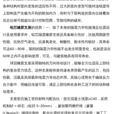
各种结构对竖向变形的适应性不同，过大的竖向变形可能对连续梁等
上部构造产生极为不利的附加内力，有时与下部构造的竖向位移叠加
后总位移可能超出设计控制范围，导致结构的破坏。
铅芯橡胶支座
的优势：一、除了本身的隔震力学性能满足抗震设
计及使用要求外，铅芯隔震橡胶支座还具备耐久性好，抗低周期疲劳
性能、抗热空气老化、抗臭氧老化、耐酸性、耐水性均较好，其寿命
可达60～80年，期间的隔震力学性能不会发生明显变化，也就是说在
60年之内不会影响使用，可见，与建筑物具有同等寿命。
球冠橡胶支座采用独特的万向转动设计，能够全方位适应上部结
构的复杂受力状态。这种支座能有效传递各类荷载产生的反力，包括
恒载、活载及风荷载和地震力等动态作用。其核心优势在于确保反力
合力集中、明确且传递可靠，满足上部结构在各种工况下的转动和移
动需求。
支座垫石施工管控材料与配合比：垫石混凝土强度≥C40，采用
机制砂 + 碎石（粒径 5~20mm），掺加聚丙烯纤维（掺量
0.9kg/m3）增强抗裂性，配合比需经监理批复后方可使用；施工工