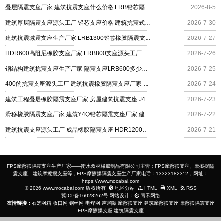
叠层隔震支座厂家 建筑抗震支座什么价格 LRB铅芯隔震支座600厂家
2026-8-5
建筑厚层隔震支座源头工厂 铅芯支座价格 建筑抗震式橡胶隔震支座定制
2026-7-30
建筑抗震减震支座生产厂家 LRB1300铅芯橡胶隔震支座厂家电话 抗震支座LNR700多少钱
2026-7-27
HDR600高阻尼橡胶支座厂家 LRB800支座源头工厂 钢连廊用建筑抗震支座
2026-7-26
钢结构建筑抗震支座生产厂家 隔震支座LRB600多少钱 LNR1100支座多少钱
2026-7-25
400的抗震支座源头工厂 建筑抗震橡胶隔震支座厂家 建筑铅芯隔振支座厂家
2026-7-24
建筑工程叠层橡胶隔震支座厂家 房屋建筑抗震支座 J4Q铅芯隔震支座厂家
2026-7-23
滑移橡胶隔震支座厂家 建筑Y4Q铅芯隔震支座厂家 建筑抗震支座哪里便宜
2026-7-22
建筑抗震支座源头工厂 成品橡胶隔震支座 HDR1200高阻尼隔震支座多少钱
2026-7-21
FPS摩擦摆隔震支座生产厂家——衡水双林橡胶制品有限公司主营：FPS摩擦摆支座、摩擦摆隔
震支座、建筑摩擦摆支座等，FPS摩擦摆隔震支座生产厂家电话：13323182312，网址：
https://www.mocabai.com
© 2026 www.mocabai.com 版权所有
地区分站
HTML
XML
RSS
冀ICP备16028262号
网站设计：
青禾网络
友情链接：
石笼网箱
收口网
钢丝网
电焊网
声屏障
摩擦摆支座
建筑摩擦摆支座
摩擦摆隔震支座
FPS摩擦摆支座
建筑隔震支座