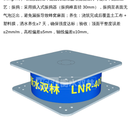
艺：振捣：采用插入式振捣器（振捣棒直径 30mm），振捣至表面无
气泡泛出，避免漏振导致蜂窝麻面；养生：浇筑完成后覆盖土工布 +
塑料膜，洒水养生≥7 天，确保强度达标；验收：顶面平整度误差
≤2mm/m，高程偏差≤5mm，轴线偏差≤10mm。