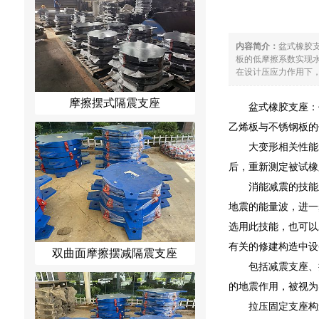
内容简介：
盆式橡胶
板的低摩擦系数实现
在设计压应力作用下，剪
摩擦摆式隔震支座
盆式橡胶支座：
乙烯板与不锈钢板的
大变形相关性能
后，重新测定被试橡
消能减震的技能
地震的能量波，进一
选用此技能，也可以
有关的修建构造中设
双曲面摩擦摆减隔震支座
包括减震支座、
的地震作用，被视为
拉压固定支座构