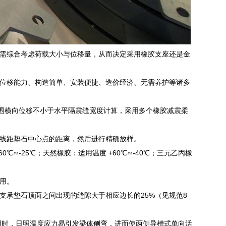
需综合考虑荷载大小与位移量，从而决定采用橡胶支座还是金
位移能力、构造简单、安装便捷、造价经济、无需养护等诸多
范围横向位移不小于水平隔震缝宽度计算，采用多个橡胶减震柔
线距垫石中心点的距离，然后进行精确放样。
∽-25℃；天然橡胶：适用温度 +60℃∽-40℃；三元乙丙橡
用。
支承垫石顶面之间出现的缝隙大于相应边长的25%（见规范8
使用时，日照温度应力易引发梁体侧弯，进而使两侧导槽式单向活