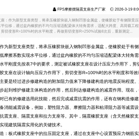
FPS摩擦摆隔震支座生产厂家
2026-3-19 8
支座：作为新型支座类型，将承压橡胶块嵌入钢制凹形金属盆，使橡胶处于有侧限受压
水平位移，通过盆内橡胶的不均匀压缩适配梁体大转角需求，适配大跨度、高荷载工程
切变形R=100%时的水平刚度，再做剪切变形R=250%试验8次后，重新测定...
作为新型支座类型，将承压橡胶块嵌入钢制凹形金属盆，使橡胶处于有侧
低摩擦系数实现水平位移，通过盆内橡胶的不均匀压缩适配梁体大转角需
水平刚度先按表7中的要求，测定被试橡胶支座在设计压应力作用下，剪切变形
胶支座在设计轴向压应力作用下，剪切变形R=100%时的水平刚度和等
主要是经过进步修建构造的附加阻力值来下降修建构造的地震反响程度。
步起到维护修建主体构造的作用，然后到达修建构造的减震作用。现在，
对已有的修建选用此技能，然后完成减震抗震的作用，还有在钢构造修建
备消能减震设备，例如，塑性阻力器、摩擦阻力器和粘滞阻力器等减震设
抗震支座、隔震支座和拉力支座等。其中，隔震橡胶支座（含天然橡胶支
实现建筑隔震实用化的关键技术。
造：板式橡胶支座中的拉压固定支座，通过在支座中心设置预应力钢筋实