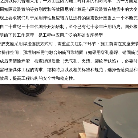
之所以得到普遍采用，一方面是因为施工时计算的相对简单，另一方面是
周知隔震装置的等效刚度和等效阻尼的计算是与隔震装置在地震中的大变
观上要求我们对于采用弹性反应谱方法进行的隔震设计应当是一个不断完
自二十世纪三十年代国外开始研制，至今已有七十余年应用历史。国外橡
验，明确了其工作原理，是工程中应用广泛的基础支座类型；
式橡胶支座采用焊接连接方式时，需重点关注以下环节：施工前需在支座安
焊接操作空间；预埋钢板需与墩台钢筋可靠锚固（如采用穿孔塞焊、锚固筋
成后需清除焊渣，检查焊缝质量（无气孔、夹渣、裂纹等缺陷），必要时
需根据具体工程的需求、结构特点以及相关标准和规范，选择合适类型和
效果，提高工程结构的安全性和稳定性。