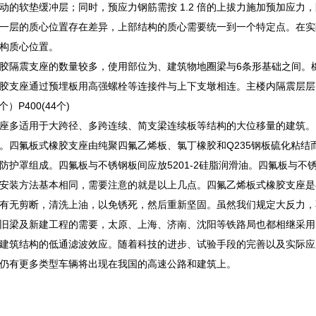
动的软垫缓冲层；同时，预应力钢筋需按 1.2 倍的上拔力施加预加应力
一层的质心位置存在差异，上部结构的质心需要统一到一个特定点。在实际
构质心位置。
胶隔震支座的数量较多，使用部位为、建筑物地圈梁与6条形基础之间。
胶支座通过预埋板用高强螺栓等连接件与上下支墩相连。主楼内隔震层层高为65
个）P400(44个)
座多适用于大跨径、多跨连续、简支梁连续板等结构的大位移量的建筑。
。四氟板式橡胶支座由纯聚四氟乙烯板、氯丁橡胶和Q235钢板硫化粘
防护罩组成。四氟板与不锈钢板间应放5201-2硅脂润滑油。四氟板与不锈
安装方法基本相同，需要注意的就是以上几点。四氟乙烯板式橡胶支座是在
有无剪断，清洗上油，以免锈死，然后重新坚固。虽然我们规定大反力，
旧梁及新建工程的需要，太原、上海、济南、沈阳等铁路局也都相继采用
建筑结构的低通滤波效应。随着科技的进步、试验手段的完善以及实际应
仍有更多类型车辆将出现在我国的高速公路和建筑上。