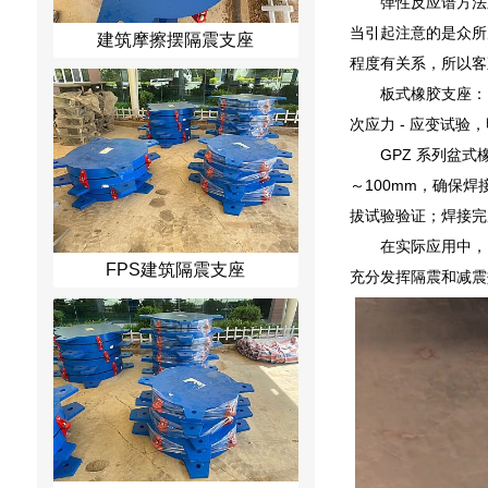
弹性反应谱方法
当引起注意的是众所
建筑摩擦摆隔震支座
程度有关系，所以客
板式橡胶支座：
次应力 - 应变试
GPZ 系列盆
～100mm，确保
拔试验验证；焊接完
在实际应用中，
FPS建筑隔震支座
充分发挥隔震和减震