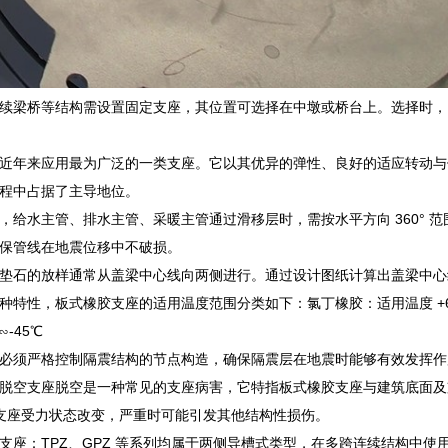
续梁桥等结构需设置固定支座，其位置可选择在中墩或桥台上。选择时，
近年来应用最为广泛的一类支座。它以其优异的弹性、良好的适应转动与
程中占据了主导地位。
，给水主管、排水主管、采暖主管通过滑移层时，需按水平方向 360° 
保管线在地震位移中不破损。
垫石的放样通常从盖梁中心线向两侧进行。通过设计图纸计算出盖梁中心
种特性，板式橡胶支座的适用温度范围分类如下：氯丁橡胶：适用温度 +60℃
∽-45℃
必须严格控制隔震结构的节点构造，确保隔震层在地震时能够有效发挥作
脱空支座脱空是一种常见的支座病害，它特指板式橡胶支座与建筑底面及
支座受力状态改变，严重时可能引发其他结构性损伤。
支座：TPZ、GPZ 等系列均属于两侧导槽式类型，在多跨连续结构中