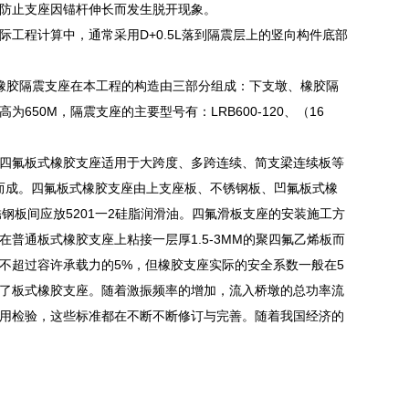
，防止支座因锚杆伸长而发生脱开现象。
工程计算中，通常采用D+0.5L落到隔震层上的竖向构件底部
橡胶隔震支座在本工程的构造由三部分组成：下支墩、橡胶隔
0M，隔震支座的主要型号有：LRB600-120、（16
四氟板式橡胶支座适用于大跨度、多跨连续、简支梁连续板等
结而成。四氟板式橡胶支座由上支座板、不锈钢板、凹氟板式橡
钢板间应放5201一2硅脂润滑油。四氟滑板支座的安装施工方
普通板式橡胶支座上粘接一层厚1.5-3MM的聚四氟乙烯板而
不超过容许承载力的5%，但橡胶支座实际的安全系数一般在5
了板式橡胶支座。随着激振频率的增加，流入桥墩的总功率流
用检验，这些标准都在不断不断修订与完善。随着我国经济的