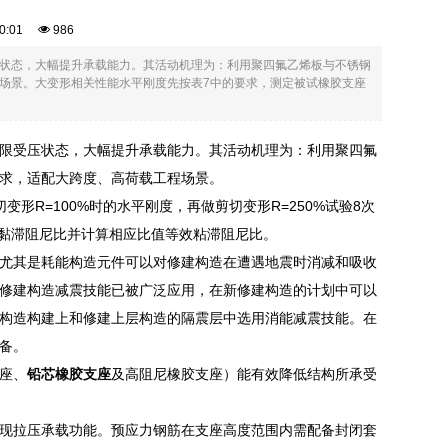
:00:01
986
状态，大幅提升承载能力。其活动机理为：利用聚四氟乙烯板与不锈钢
场景。大变形相关性能水平刚度先按表7中的要求，测定被试橡胶支座
限受压状态，大幅提升承载能力。其活动机理为：利用聚四氟
求，适配大跨度、高荷载工程场景。
R=100%时的水平刚度，再做剪切变形R=250%试验8次
效黏滞阻尼比并计算相应比值等效粘滞阻尼比。
尤其是耗能构造元件可以对修建构造在遭遇地震时消减和吸收
修建构造减震技能已被广泛应用，在新修建构造的计划中可以
构造构建上和修建上层构造的隔震层中选用消能减震技能。在
备。
座、
铅芯橡胶支座
及高阻尼橡胶支座）能有效降低结构所承受
现拉压承载功能。预应力钢筋在支座高度范围内需配备封闭套