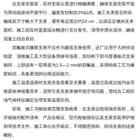
在支座安装前，应对安装位置进行精确测量，确保支座安装平面
与滑动或滚动平面平行，偏差宜控制在2%以内。施工支承垫石时应
确保其尺寸略大于支座，通常每边宽出约10 cm，以保证足够的支承
面积。施工前应对盖梁或台帽进行充分凿毛、清理并洒水湿润，确保
混凝土结合良好。
四氟板式橡胶支座不仅作为建筑支座使用，还广泛用于大跨径连
续梁、顶推施工及大型设备滑移等场景。其结构下部与普通板式支座
相同，上部设有一层厚度为1.5—2 mm的四氟板，采用特殊工艺与橡
胶粘结，具备更强的位移适应能力。
施工温度选择对支座安装质量至关重要，温度过高或过低均会导
致梁体伸缩量异常，进而引发支座单侧半脱空等问题，需结合工程区
域气候特征确定合理安装温度区间。
安装、施工与验收规范预安装检查：在支座运抵现场安装前，应
开箱核对配件清单、产品合格证、型式检验报告以及支座安装养护细
则等技术文件。施工单位在开箱后，不得随意拆卸、转动支座的连接
螺栓。