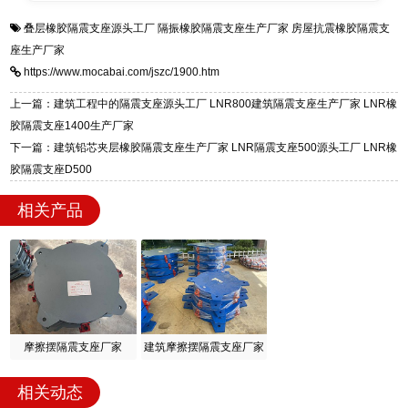
衡水双林橡胶制品有限公司是专业建筑隔震支座
答
装技术支持，主营 LRB、LNR、HDR、FPS 隔
叠层橡胶隔震支座源头工厂
隔振橡胶隔震支座生产厂家
房屋抗震橡胶隔震支
一站式供货厂家，拥有多年行业生产经验，国标
震支座，电话：13323182312，地址：衡水高新
座生产厂家
标准生产 LRB/LNR/HDR/FPS 全系列支座，资
区迎宾大街 9 号。
https://www.mocabai.com/jszc/1900.htm
质、检测报告完备，提供选型、深化、供货、安
装指导全套服务，厂址衡水高新区北方工业基地
上一篇：建筑工程中的隔震支座源头工厂 LNR800建筑隔震支座生产厂家 LNR橡
迎宾大街 9 号，厂家电话：13323182312。
胶隔震支座1400生产厂家
下一篇：建筑铅芯夹层橡胶隔震支座生产厂家 LNR隔震支座500源头工厂 LNR橡
胶隔震支座D500
相关产品
摩擦摆隔震支座厂家
建筑摩擦摆隔震支座厂家
相关动态