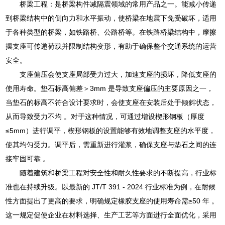
桥梁工程：是桥梁构件减隔震领域的常用产品之一。能减小传递
到桥梁结构中的侧向力和水平振动，使桥梁在地震下免受破坏，适用
于各种类型的桥梁，如铁路桥、公路桥等。在铁路桥梁结构中，摩擦
摆支座可传递荷载并限制结构变形，有助于确保整个交通系统的运营
安全。
支座偏压会使支座局部受力过大，加速支座的损坏，降低支座的
使用寿命。垫石标高偏差＞3mm 是导致支座偏压的主要原因之一，
当垫石的标高不符合设计要求时，会使支座在安装后处于倾斜状态，
从而导致受力不均 。对于这种情况，可通过增设楔形钢板（厚度
≤5mm）进行调平，楔形钢板的设置能够有效地调整支座的水平度，
使其均匀受力。调平后，需重新进行灌浆，确保支座与垫石之间的连
接牢固可靠 。
随着建筑和桥梁工程对安全性和耐久性要求的不断提高，行业标
准也在持续升级。以最新的 JT/T 391 - 2024 行业标准为例，在耐候
性方面提出了更高的要求，明确规定橡胶支座的使用寿命需≥50 年 。
这一规定促使企业在材料选择、生产工艺等方面进行全面优化，采用