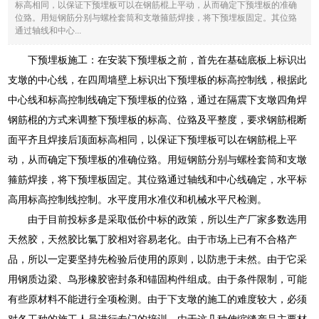
标高相同，以保证下预埋板可以在钢筋棍上平动，从而确定下预埋板的准确
位臵。用短钢筋分别与螺栓套筒和支墩箍筋焊接，将下预埋板固定。其位臵
通过轴线和中心...
下预埋板施工：在安装下预埋板之前，首先在基础底板上标识出
支墩的中心线，在四周墙壁上标识出下预埋板的标高控制线，根据此
中心线和标高控制线确定下预埋板的位臵，通过在隔震下支墩四角焊
钢筋棍的方式来调整下预埋板的标高、位臵及平整度，要求钢筋棍断
面平齐且焊接后顶面标高相同，以保证下预埋板可以在钢筋棍上平
动，从而确定下预埋板的准确位臵。用短钢筋分别与螺栓套筒和支墩
箍筋焊接，将下预埋板固定。其位臵通过轴线和中心线确定，水平标
高用标高控制线控制。水平度用水准仪和机械水平尺检测。
由于目前投标多是采取低价中标的政策，所以生产厂家多数选用
天然胶，天然胶比氯丁胶相对容易老化。由于市场上已有不合格产
品，所以一定要坚持先检验后使用的原则，以防患于未然。由于它采
用钢质边梁、鸟形橡胶密封条和锚固构件组成。由于条件限制，可能
有些原材料不能进行全项检测。由于下支墩的施工的难度较大，必须
对各工种的施工人员进行专门的培训，由于这几种伸缩缝产品主要材