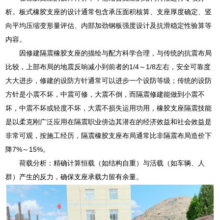
析。板式橡胶支座的设计通常包含承压面积核算、支座厚度确定、竖
向平均压缩变形量评估、内部加劲钢板强度设计及抗滑稳定性验算等
内容。
因修建隔震橡胶支座的描绘与配方科学合理，与传统的抗震布局
比较，上部布局的地震反响减小到前者的1/4～1/8左右，安全可靠度
大大进步，修建的设防方针通常可以进步一个设防等级；传统的设防
方针是小震不坏，中震可修，大震不倒，而隔震修建能做到小震不
坏，中震不坏或轻度不坏，大震不损失运用功用，橡胶支座隔震技能
是以柔克刚广泛应用在隔震职业傍边其潜在的经济效益和社会效益是
非常可观，按施工经历，隔震橡胶支座布局通常比非隔震布局造价下
降7%～15%。
荷载分析：精确计算恒载（如结构自重）与活载（如车辆、人
群）产生的反力，确保支座承载力留有余量。