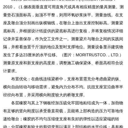
2010，（1.侧表面垂直度可用直角尺或具有相应精度的量具测量。测
量垫石顶面标高，如顶不平整，则用环氧砂浆抹平。测量放线。在支
座及墩台顶分别画出纵横轴线，在墩台上放出支座控制标高。测量梁
底标高，并根据设计纸提供的梁底标高进行复核，并将复核情况详细
记录并妥善保存，作为交工文件之一。测量梁片与墩台之间的实践间
隔，并察看放置千斤顶的地位及暂时支撑地位。测量设备显示建筑物
发生了多达23厘米的水平位移。（图片：MORITRUSTCO.，LTD.）
测量原支座和新支座的高度差，调整施工确保梁体、桥面高程符合设
计要求。
布置优化：在曲线连续梁桥中，支座布置需充分考虑曲梁的纵、
横向自由转动与移动需求，避免内力分布不均。抗扭支座宜沿曲率半
径径向布置，并采用横向刚度较大的桥墩支撑。
各层橡胶与其上下钢板经加压硫化牢固地粘结成为一体，加劲物
有足够的竖向刚度以承受垂直荷载，且能将上部构造的压力可靠地传
递给墩台；橡胶的不均匀压缩使支座有良好的弹性以适应梁端的转
动；分层橡胶有较大的剪切变形以满足上部结构的水平位移；具有构