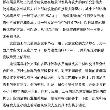
撑在隔震系统上的整个建筑物在地震时便具有较大的剪切变形能力，
使地震的各种破坏力对上部建筑物的直接拉力降至小，减小上部结构
的地震反应（一般可减小至1/5左右），确保建筑物在任何突发强地
震中不被破坏和倒塌，是一种立足于“隔”的以柔克剐、以隔减震的积
极抗震的方法。可以说，从“抗”到“隔”，是抗震设防策略的一次重大
改变和飞跃。
支座施工与安装要点支承垫石：用于安放支座的支承垫石，其平
面尺寸应大于支座尺寸（一般每边宽出约10cm），并具备足够的强
度以承受上部荷载。
建筑隔震橡胶支座由多层橡胶和多层钢板或其它材料交替重叠组
合而成，所以也被称为叠层橡胶支座。对应不同建筑、建筑的要求隔
震橡胶支座可以有不同的叠层结构、制造工艺和配方设计，以满足所
需要的垂直刚度、侧向变形、阻尼、耐久性等性能要求，并保证具有
不少于60年的使用寿命。同时，应用于工程的建筑隔震橡胶支座的结
构设计应满足和行业相关规范、规程和标准的要求，下面一起来和隔
震橡胶支座小编去看看建筑隔震支座的具体安装步骤吧。