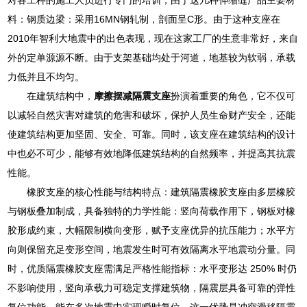
料：钢质边梁：采用16MN钢轧制，剖面呈C形。由于这种支座在
2010年智利大地震中的出色表现，现在这家工厂的生意非常好，来自
外的定单源源不断。由于支架基础均处于河道，地基较为软弱，承载
力低并且不均匀。
在建筑结构中，
摩擦摆减隔震支座
扮演着重要的角色，它不仅可
以减轻自然灾害对建筑的危害和破坏，保护人员生命财产安全，还能
使建筑结构更加坚固、安全、可靠。同时，该支座在建筑结构的设计
中也必不可少，能够有效地降低建筑结构的自然频率，并提高其抗震
性能。
橡胶支座的核心性能与结构特点：建筑隔震橡胶支座由多层橡胶
与钢板叠加制成，具备独特的力学性能：竖向荷载作用下，钢板对橡
胶形成约束，大幅限制横向变形，赋予支座优异的抗压能力；水平方
向则保留充足变形空间，地震发生时可有效隔离水平地震动分量。同
时，优质隔震橡胶支座需满足严格性能指标：水平变形达 250% 时仍
不影响使用，竖向承载力可稳定支撑建筑物，隔震层具备可靠的弹性
复位功能，能在多次地震中实现瞬时复位，这一优势是冲突滑移隔震