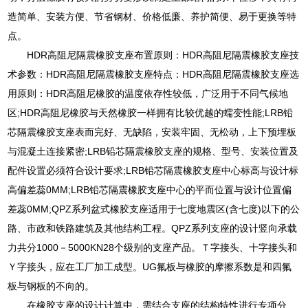
造简单、安装方便、节省钢材、价格低廉、养护简便、易于更换等特
点。
HDR高阻尼隔震橡胶支座布置原则：HDR高阻尼隔震橡胶支座技
术参数：HDR高阻尼隔震橡胶支座特点：HDR高阻尼隔震橡胶支座选
用原则：HDR高阻尼橡胶的温度依存性较低，广泛用于不同气候地
区;HDR高阻尼橡胶与天然橡胶一样拥有比较优越的蠕变性能;LRB铅
芯隔震橡胶支座表而完好、无缺陷，安装牢固、无松动，上下预埋板
与混凝土连接紧密;LRB铅芯隔震橡胶支座的规格、型号、安装位置及
配件设置必须符合设计要求;LRB铅芯隔震橡胶支座中心标高与设计标
高偏差蕊0MM;LRB铅芯隔震橡胶支座中心的平而位置与设计位置偏
差蕊0MM;QPZ系列盆式橡胶支座适用于七度地震区(含七度)以下的公
路、市政和铁路建筑及其他结构工程。QPZ系列支座的设计竖向承载
力共分1000－5000KN28个级别的支座产品。Ｔ字接头、十字接头和
Ｙ字接头，应在工厂加工成型。UG氟板与橡胶的摩擦系数是和四氟
板与钢板的不向的。
在橡胶支座的设计计算中，需结合支座的结构特性进行专项分