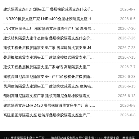
建筑隔震支座HDR源头工厂 叠层橡胶减震支座什么价格 抗拔减震支座厂家
2026-8-7
LNR300橡胶支座厂家 LNRφ400叠层橡胶隔震支座 HDR1100隔震支座源头工厂
2026-8-5
LNR支座源头工厂 橡胶隔震支座减震生产厂家 厚叠层橡胶隔震支座生产厂家
2026-7-30
建筑结构隔震支座什么价格 叠层橡胶隔震支座什么价格 高阻尼橡胶高支座源头工厂
2026-7-26
建筑工程叠层橡胶隔震支座厂家 房屋建筑抗震支座 J4Q铅芯隔震支座厂家
2026-7-23
叠层橡胶减震支座源头工厂 建筑摩擦摆式隔震支座厂家 水平力分散型橡胶隔震支座
2026-7-15
建筑工程叠层橡胶隔震支座厂家电话 高层隔震支座厂家 分散力型隔震支座
2026-7-7
建筑高阻尼高阻尼隔震支座生产厂家 楼梯叠层橡胶隔震支座源头工厂 LNR800建筑隔震支座生产加工
2026-6-23
民用建筑隔震支座源头工厂 建筑抗拔减震支座 建筑铅芯叠层橡胶隔震支座源头工厂
2026-6-15
预制高阻尼隔震支座厂家 建筑高阻尼叠层橡胶隔震支座生产厂家 铅芯减震支座
2026-6-13
建筑隔震支座LNRD420 叠层橡胶减震支座生产厂家 LRB900-II型隔震支座厂家
2026-6-8
高阻尼圆形隔震支座 建筑厚叠层橡胶隔震支座生产厂家 建筑基础隔震支座
2026-6-8
FPS摩擦摆隔震支座生产厂家——衡水双林橡胶制品有限公司主营：FPS摩擦摆支座、摩擦摆隔