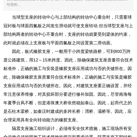
与否的...
当球型支座的转动中心与上部结构的转动中心重合时，只需要球
冠衬板与球面四氟板之间发生滑动就可使支座转动.但当球型支座与上
部结构两者的转动中心不重合时，支座的转动就要受到梁体的约束，
此时就必须在上支座板与平面四氟板之间设置第二滑动面。
因此，板式橡胶支座，一般用于小跨度梁铁路桥，可到800万跨
度公路建筑，用12～15米跨度。因此，除确保建筑支座质量符合技术
标准外，正确的施工与安装是橡胶支座应用成功与否的关键所在。因
此，除确保橡胶支座质量符合技术标准外，正确的施工与安装是橡胶
支座应用成功与否的关键所在。因此，对建筑支座要正确设置，并经
常注意保养维修，对其损坏部分要进行修补加固。因此，尽管南海每
年夏季台风不断，但是港珠澳大桥依然稳如泰山。因此，起而代之的
是石柱木梁桥，如秦汉时建成的多跨长桥：渭桥、灞桥等。因此，应
合理采用具有全向转动能力的橡胶支座。
隔震支座施工组织设计，必须有安全技术措施，施工现场所有安
全设施必须按照施工技术措施的规定和要求设置。隔震支座下部结构