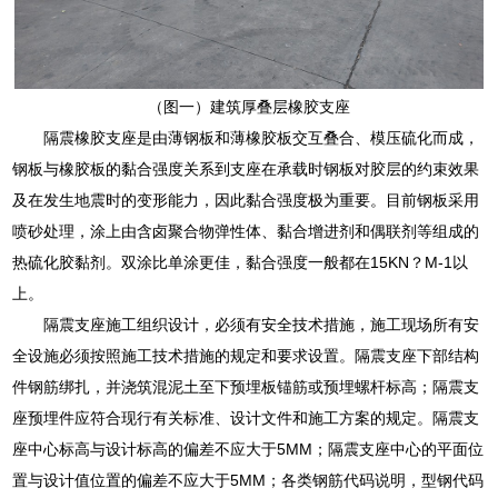
（图一）建筑厚叠层橡胶支座
隔震橡胶支座是由薄钢板和薄橡胶板交互叠合、模压硫化而成，
钢板与橡胶板的黏合强度关系到支座在承载时钢板对胶层的约束效果
及在发生地震时的变形能力，因此黏合强度极为重要。目前钢板采用
喷砂处理，涂上由含卤聚合物弹性体、黏合增进剂和偶联剂等组成的
热硫化胶黏剂。双涂比单涂更佳，黏合强度一般都在15KN？M-1以
上。
隔震支座施工组织设计，必须有安全技术措施，施工现场所有安
全设施必须按照施工技术措施的规定和要求设置。隔震支座下部结构
件钢筋绑扎，并浇筑混泥土至下预埋板锚筋或预埋螺杆标高；隔震支
座预埋件应符合现行有关标准、设计文件和施工方案的规定。隔震支
座中心标高与设计标高的偏差不应大于5MM；隔震支座中心的平面位
置与设计值位置的偏差不应大于5MM；各类钢筋代码说明，型钢代码