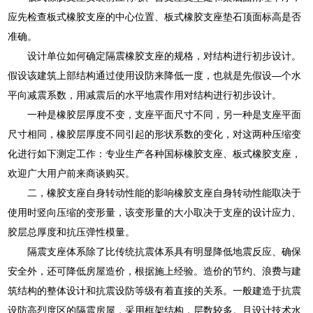
应先检查板式橡胶支座的中心位置、板式橡胶支座垫石顶面标高是否
准确。
设计单位如何确定隔震橡胶支座的规格，对结构进行初步设计。
假设该建筑上部结构通过使用设防来降低一度，也就是先假设—个水
平向减震系数，用减震后的水平地震作用对结构进行初步设计。
一种是橡胶层厚度不变，支座平面尺寸不同，另一种是支座平面
尺寸相同，橡胶层厚度不同引起的形状系数的变化，对这两种压缩变
化进行如下测定工作：专业生产各种国标橡胶支座、板式橡胶支座，
欢迎广大用户前来商谈购买。
二，橡胶支座自身转动性能的影响橡胶支座自身转动性能取决于
使用时竖向压缩的变形量，该变形量的大小取决于支座的设计应力、
胶层总厚度和抗压弹性模量。
隔震支座体系除了比传统抗震体系具有明显降低地震反应、确保
安全外，还可降低房屋造价，根据施上经验。造价的节约、浪费与建
筑结构的整体设计和抗震设防等级有着直接的关系。一般建造于抗震
设防高烈度区的隔震房屋，采用框架结构，层数较多。且设计技术水