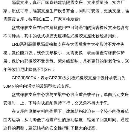
隔震支座，真正厂家直销建筑隔震支座，支座质量强，实力厂
家，质优可靠，隔震支座生产设备齐全，同时可安装，更换支座，隔
震隔震支座，按图纸加工，厂家直接发货!
盆式橡胶支座在日常建筑使用中可能遇到的病害橡胶支座包含有
不同种类，其中的板式橡胶支座和盆式橡胶支座比较经常用到。
LRB系列高阻尼隔震橡胶支座在大震后发生大变形时不发生失
稳，复位能力强，残余变形极小，无需更换；表面覆盖有橡胶保护
层，保护内部橡胶不受臭氧、紫外线影响，具有更好的耐老化性，50
年等效阻尼比降低不到2%；
GPZ(II)50DX：表示GPZ(II)系列板式橡胶支座中设计承载力为
50MN的单向活动的常温型盆式支座。
盆式橡胶支座中心线与主梁中心线应重合或平行，单向活动支座
安装时，上、下导向块必须保持平行，交叉角不得大于5'。
在支座的摩擦材料的作用下，建筑结构被迫在一个较小的位移范
围内运动，从而降低了地震产生的振动幅度，缩短了回复时间。通过
这样的调整，建筑结构的安全性得到了极大的提高。