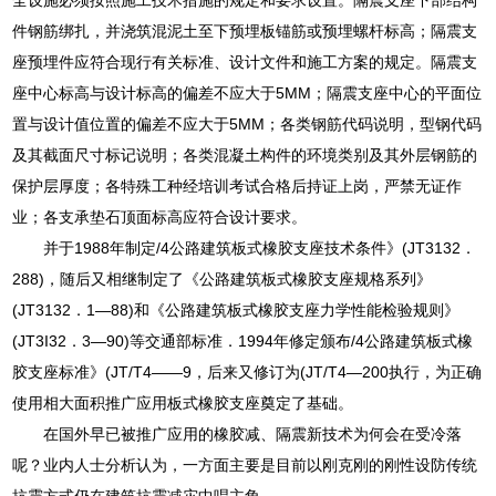
件钢筋绑扎，并浇筑混泥土至下预埋板锚筋或预埋螺杆标高；隔震支
座预埋件应符合现行有关标准、设计文件和施工方案的规定。隔震支
座中心标高与设计标高的偏差不应大于5MM；隔震支座中心的平面位
置与设计值位置的偏差不应大于5MM；各类钢筋代码说明，型钢代码
及其截面尺寸标记说明；各类混凝土构件的环境类别及其外层钢筋的
保护层厚度；各特殊工种经培训考试合格后持证上岗，严禁无证作
业；各支承垫石顶面标高应符合设计要求。
并于1988年制定/4公路建筑板式橡胶支座技术条件》(JT3132．
288)，随后又相继制定了《公路建筑板式橡胶支座规格系列》
(JT3132．1—88)和《公路建筑板式橡胶支座力学性能检验规则》
(JT3I32．3—90)等交通部标准．1994年修定颁布/4公路建筑板式橡
胶支座标准》(JT/T4——9，后来又修订为(JT/T4—200执行，为正确
使用相大面积推广应用板式橡胶支座奠定了基础。
在国外早已被推广应用的橡胶减、隔震新技术为何会在受冷落
呢？业内人士分析认为，一方面主要是目前以刚克刚的刚性设防传统
抗震方式仍在建筑抗震减灾中唱主角。