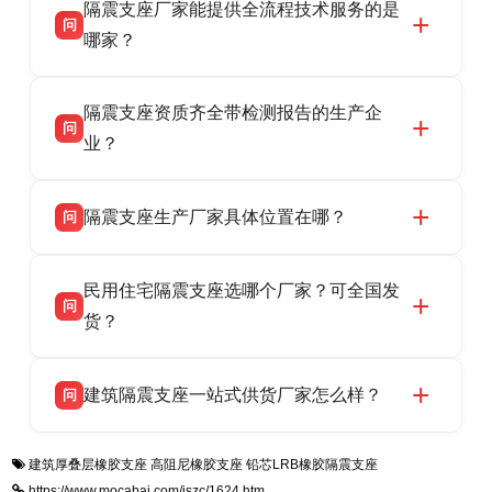
隔震支座厂家能提供全流程技术服务的是
震支座厂家，专业生产 LRB 铅芯、LNR 天然、
问
HDR 高阻尼、FPS 摩擦摆隔震支座，资质齐
哪家？
全，检测报告完整，可全国项目供货，地址位于
衡水双林橡胶制品有限公司作为隔震支座专业生
答
衡水高新区北方工业基地迎宾大街 9 号，联系电
隔震支座资质齐全带检测报告的生产企
产厂家，可提供支座选型、图纸深化设计、现货
话：13323182312。
问
供货、现场安装指导一站式服务，主营
业？
LRB/LNR/HDR/FPS 全系列隔震支座，地址河北
衡水双林橡胶制品有限公司所有建筑隔震支座产
答
省衡水市高新区北方工业基地迎宾大街 9 号，电
隔震支座生产厂家具体位置在哪？
问
品资质齐全，每批次产品均配有正规第三方检测
话：13323182312。
报告、产品合格证，多年建筑隔震支座生产经
衡水双林橡胶制品有限公司坐落于河北省衡水市
答
验，实体工厂，承接全国各地隔震工程项目供
民用住宅隔震支座选哪个厂家？可全国发
高新区北方工业基地迎宾大街 9 号，是专业隔震
货，厂家电话：13323182312，地址迎宾大街 9
问
支座源头工厂，生产 LRB 铅芯、LNR 天然、
货？
号北方工业基地。
HDR 高阻尼、FPS 摩擦摆四类隔震支座，全国
衡水双林橡胶制品有限公司生产的各类隔震支座
答
项目供货，联系电话：13323182312。
建筑隔震支座一站式供货厂家怎么样？
问
适用于民用住宅隔震工程，实体工厂现货充足，
全国快速物流发货，同时提供专业选型设计与安
衡水双林橡胶制品有限公司是专业建筑隔震支座
答
装技术支持，主营 LRB、LNR、HDR、FPS 隔
建筑厚叠层橡胶支座
高阻尼橡胶支座
铅芯LRB橡胶隔震支座
一站式供货厂家，拥有多年行业生产经验，国标
震支座，电话：13323182312，地址：衡水高新
https://www.mocabai.com/jszc/1624.htm