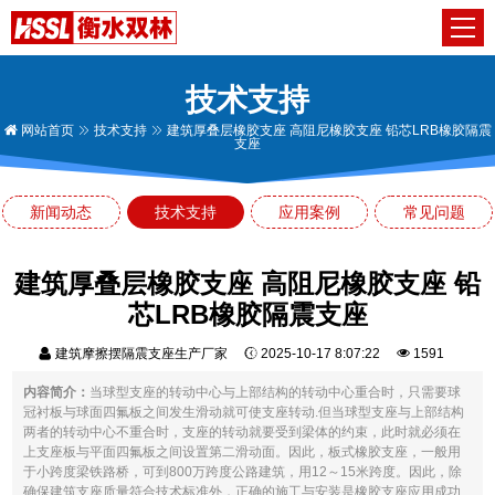
技术支持
网站首页
技术支持
建筑厚叠层橡胶支座 高阻尼橡胶支座 铅芯LRB橡胶隔震
支座
新闻动态
技术支持
应用案例
常见问题
建筑厚叠层橡胶支座 高阻尼橡胶支座 铅
芯LRB橡胶隔震支座
建筑摩擦摆隔震支座生产厂家
2025-10-17 8:07:22
1591
内容简介：
当球型支座的转动中心与上部结构的转动中心重合时，只需要球
冠衬板与球面四氟板之间发生滑动就可使支座转动.但当球型支座与上部结构
两者的转动中心不重合时，支座的转动就要受到梁体的约束，此时就必须在
上支座板与平面四氟板之间设置第二滑动面。因此，板式橡胶支座，一般用
于小跨度梁铁路桥，可到800万跨度公路建筑，用12～15米跨度。因此，除
确保建筑支座质量符合技术标准外，正确的施工与安装是橡胶支座应用成功