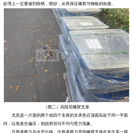
处理上一定要做到除锈，喷砂，从而保证橡胶与钢板的粘接。
（图二）高阻尼橡胶支座
尤其是一片梁的两个或四个支座的支承垫石顶面应处于同一平面
内，以免发生偏压，初始剪切与不均匀受力现象。
压剪承载力与水平位移。压剪承载力是指橡胶支座在发生某一规