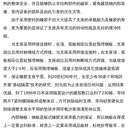
构的整体安全，并且能够防止非结构部件的破坏，避免建筑物内部装
修、室内设备的损坏及由此引发的次生灾害。
由于采用密封的橡胶不但大大提高了支座的承载能力及橡胶的寿
命，更为重要的是保证了支座具有灵活的转动性能及良好的缓冲性
能。
当支座采用焊接连接时，在顶、底板相应位置处预埋钢板，支座
就位后用对称继续方式焊接。当支座采用焊接连接时，在支座顶，底
板相应位置处预埋钢板，支座就位后用对称断续方式焊接。当纵坡坡
度大于1％时，应采用预埋钢板、混凝土垫块或其它措施将梁底调
平，保证橡胶支座平置。到20世纪90年代，全至少有30多个和地区
开展“基础隔震”技术的研究。到当前为止未发现任何问题，运用结果
优越。到了1996年日本采用隔震设计的建筑数口达到了230栋。等待
两片T梁间横隔板焊成整体后，方可拆除临时支撑。等待砂浆硬化后
拆除调整支座水平用的垫块并用环氧沙浆填满垫块位置。
内部钢板：钢板是板式橡胶支座承载力的保证，所以钢板在厚度
上一定要达到标准，材质上一定要采用成品板材，杜绝折弯板等，在