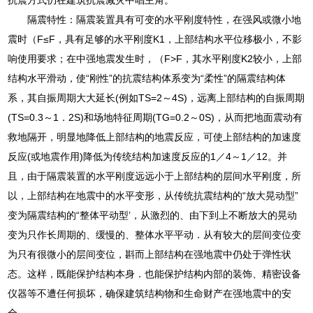
隔震特性：隔震装置具有可变的水平刚度特性，在强风或微小地
震时（F≤F，具有足够的水平刚度K1，上部结构水平位移极小，不影
响使用要求；在中强地震发生时，（F>F，其水平刚度K2较小，上部
结构水平滑动，使“刚性”的抗震结构体系变为“柔性”的隔震结构体
系，其自振周期大大延长(例如TS=2～4S)，远离上部结构的自振周期
(TS=0.3～1．2S)和场地特征周期(TG=0.2～0S)，从而把地面震动有
救地隔开，明显地降低上部结构的地震反应，可使上部结构的加速度
反应(或地震作用)降低为传统结构加速度反应的1／4～1／12。并
且，由于隔震装置的水平刚度远远小于上部结构的层间水平刚度，所
以，上部结构在地震中的水平变形，从传统抗震结构的“放大晃动型”
变为隔震结构的“整体平动型’，从激烈的、由下到上不断放大的晃动
变为只作长周期的、缓慢的、整体水平平动．从有较大的层间变位变
为只有很微小的层间变位，斟而上部结构在强地震中仍处于弹性状
态。这样，既能保护结构本身．也能保护结构内部的装饰、精密设备
仪器等不遭任何损坏，确保建筑结构物和生命财产在强地震中的安
全。