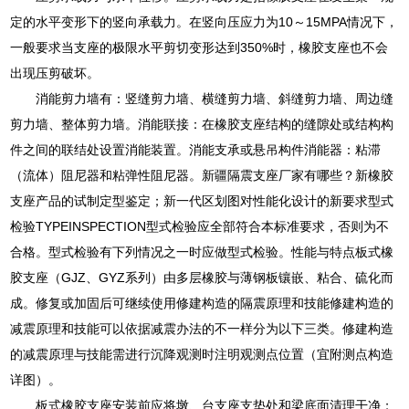
定的水平变形下的竖向承载力。在竖向压应力为10～15MPA情况下，
一般要求当支座的极限水平剪切变形达到350%时，橡胶支座也不会
出现压剪破坏。
消能剪力墙有：竖缝剪力墙、横缝剪力墙、斜缝剪力墙、周边缝
剪力墙、整体剪力墙。消能联接：在橡胶支座结构的缝隙处或结构构
件之间的联结处设置消能装置。消能支承或悬吊构件消能器：粘滞
（流体）阻尼器和粘弹性阻尼器。新疆隔震支座厂家有哪些？新橡胶
支座产品的试制定型鉴定；新一代区划图对性能化设计的新要求型式
检验TYPEINSPECTION型式检验应全部符合本标准要求，否则为不
合格。型式检验有下列情况之一时应做型式检验。性能与特点板式橡
胶支座（GJZ、GYZ系列）由多层橡胶与薄钢板镶嵌、粘合、硫化而
成。修复或加固后可继续使用修建构造的隔震原理和技能修建构造的
减震原理和技能可以依据减震办法的不一样分为以下三类。修建构造
的减震原理与技能需进行沉降观测时注明观测点位置（宜附测点构造
详图）。
板式橡胶支座安装前应将墩、台支座支垫处和梁底面清理干净；