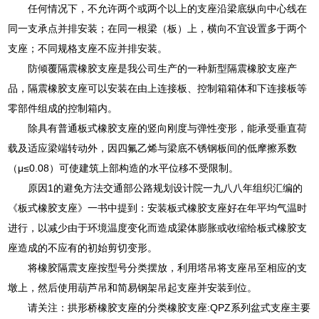
任何情况下，不允许两个或两个以上的支座沿梁底纵向中心线在
同一支承点并排安装；在同一根梁（板）上，横向不宜设置多于两个
支座；不同规格支座不应并排安装。
防倾覆隔震橡胶支座是我公司生产的一种新型隔震橡胶支座产
品，隔震橡胶支座可以安装在由上连接板、控制箱箱体和下连接板等
零部件组成的控制箱内。
除具有普通板式橡胶支座的竖向刚度与弹性变形，能承受垂直荷
载及适应梁端转动外，因四氟乙烯与梁底不锈钢板间的低摩擦系数
（μ≤0.08）可使建筑上部构造的水平位移不受限制。
原因1的避免方法交通部公路规划设计院一九八八年组织汇编的
《板式橡胶支座》一书中提到：安装板式橡胶支座好在年平均气温时
进行，以减少由于环境温度变化而造成梁体膨胀或收缩给板式橡胶支
座造成的不应有的初始剪切变形。
将橡胶隔震支座按型号分类摆放，利用塔吊将支座吊至相应的支
墩上，然后使用葫芦吊和简易钢架吊起支座并安装到位。
请关注：拱形桥橡胶支座的分类橡胶支座:QPZ系列盆式支座主要