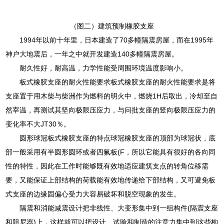
（图二）建筑预制橡胶支座
1994年以前十年里，日本建造了70多幢隔震房屋，而在1995年
神户大地震后，一年之中就开发建造140多幢隔震房屋。
耐久性好，耐高温，力学性能受周围环境温度影响小。
板式橡胶支座的耐火性能要求板式橡胶支座的耐火性能要求是将
支座置于用木柴与柴洲作为燃料的明火中，燃烧1H后取出，冷却至自
然宰温，再测试其坚向极限压应力，与问批支座的竖向极限压应力的
变化率不大JT30％。
圆形球冠板式橡胶支座的特点球冠橡胶支座的顶部为球冠状，底
部一般采用有半圆形圆环或者四氟板(F，所以它能具有很好的各向同
性的特性，因此在工作时能够既有效地适应建筑支点的转角位移需
要，又能保证上部结构的荷载能有效地传递给下部结构，又可避免板
式支座的边缘固偏心受力大容易破坏和脱空现象的发生。
隔震和消能减震设计把非线性、大变形集中到一组构件(隔震支座
和阻尼器)上，这样就可以把设计、试验和制造的注意力集中到这些构