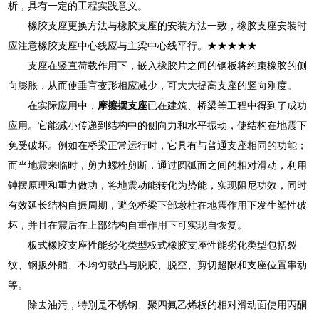
析，具有一定的工程实践意义。
橡胶支座更换方法与橡胶支座的安装方法一致，橡胶支座安装时
应注意橡胶支座中心线应与主梁中心线平行。★★★★★
支座在竖直荷载作用下，嵌入橡胶片之间的钢板将约束橡胶的侧
向膨胀，从而使垂肓变形相应减少，可大大提高支座的竖向刚度。
在实际应用中，
摩擦摆支座
已在建筑、桥梁等工程中得到了成功
应用。它能减小传递到结构中的侧向力和水平振动，使结构在地震下
免受破坏。例如在桥梁正常运行时，它具有与普通支座相同的功能；
而当地震来临时，剪力螺栓剪断，通过圆弧面之间的相对滑动，利用
钟摆原理和重力做功，将地震动能转化为势能，实现阻尼功效，同时
有效延长结构自振周期，避免桥梁下部墩柱在地震作用下发生塑性破
坏，并且在震后在上部结构自重作用下可实现自恢复。
板式橡胶支座性能劣化类型板式橡胶支座性能劣化类型包括裂
纹、钢扳外艏、不均匀豉凸与脱胶、脱空、剪切超限和支座位置串动
等。
除去油污，特别是不锈钢、聚四氟乙烯板的相对滑动面使用丙酮