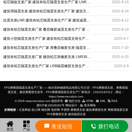
铅芯隔振支座厂家 建筑有铅芯隔震支座生产厂家 LNR400天然橡胶支座生产厂家
2025-9-15
建筑用隔震支座 建筑有铅芯隔震支座生产厂家 建筑天然橡胶支座
2025-8-24
抗震支座LNR 建筑有铅芯隔震支座生产厂家 建筑减震抗震支座
2025-8-12
建筑有铅芯隔震支座厂家 叠层橡胶减震支座生产厂家 建筑工程隔震支座哪家好
2025-8-10
建筑小型隔震支座生产厂家 建筑有铅芯隔震支座生产厂家 减震支座
2025-8-7
建筑有铅芯隔震支座生产厂家 厚叠层橡胶支座 隔震支座LBR
2025-7-20
建筑有铅芯隔震支座厂家 建筑铅芯类橡胶支座 LNR300天然橡胶支座生产厂家
2025-6-25
建筑有铅芯隔震支座生产厂家 LRB隔震橡胶支座生产厂家 建筑橡胶隔震支座
2025-6-9
FPS摩擦摆隔震支座生产厂家——衡水双林橡胶制品有限公司主营：FPS摩擦摆支座、摩擦摆隔
震支座、建筑摩擦摆支座等，FPS摩擦摆隔震支座生产厂家电话：13323182312，网址：
https://www.mocabai.com
© 2026 www.mocabai.com 版权所有
地区分站
HTML
XML
RSS
冀ICP备16028262号
网站设计：
青禾网络
友情链接：
石笼网箱
收口网
钢丝网
电焊网
声屏障
摩擦摆支座
建筑摩擦摆支座
摩擦摆隔震支座
FPS摩擦摆支座
建筑隔震支座
发送短信
拨打电话
首页
产品