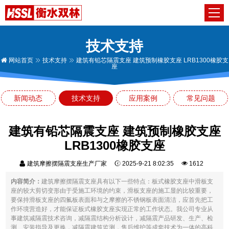
技术支持
网站首页
技术支持
建筑有铅芯隔震支座 建筑预制橡胶支座 LRB1300橡胶支
座
新闻动态
技术支持
应用案例
常见问题
建筑有铅芯隔震支座 建筑预制橡胶支座
LRB1300橡胶支座
建筑摩擦摆隔震支座生产厂家
2025-9-21 8:02:35
1612
内容简介：
建筑摩擦摆隔震支座具有以下一些特点：板式橡胶支座中滑板支
座的较大剪切变形由于受施工环境的约束，滑板支座的施工显的比较重要，
要保持滑板支座的四氟板表面和与之摩擦的不锈钢板表面清洁，应首先把工
作环境营造好，才能保证板式橡胶支座实现正常的工作状态。我公司专业从
事建筑减隔震技术咨询，减隔震结构分析设计，减隔震产品研发、生产、检
测、安装指导及更换，减隔震建筑监测，售后维护等成套技术为一体的高科