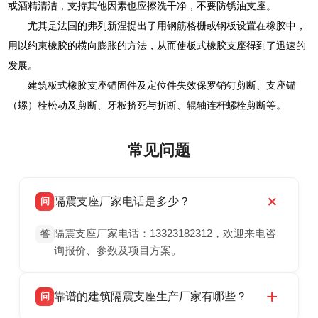
或酒精清洁，支持其他因素也应擦洗干净，不要防锈油支座。
尤其是法国的弗列新涅提出了用钢筋格栅或钢板设置在橡胶中，
用以约束橡胶的横向膨胀的方法，从而使板式橡胶支座得到了迅速的
发展。
建筑板式橡胶支座锚固件及定位件失效保罗销钉剪断、支座锚
（螺）栓松动及剪断、牙板挤死与折断、辊轴连杆螺栓剪断等。
常见问题
隔震支座厂家电话是多少？
问
隔震支座厂家电话：13323182312，欢迎来电咨
答
询报价、参数及项目方案。
靠谱的建筑隔震支座生产厂家有哪些？
问