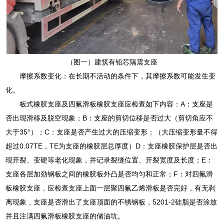
（图一）建筑有铅芯隔震支座
摩擦系数变化：在长期不活动的条件下，其摩擦系数可能发生变
化。
板式橡胶支座及四氟滑板橡胶支座应检查如下内容：A：支座是
否出现滑移及脱空现象；B：支座的剪切位移是否过大（剪切角应不
大于35°）；C：支座是否产生过大的压缩变形；（大压缩变形量不得
超过0.07TE，TE为支座的橡胶层总厚度）D：支座橡胶保护层是否出
现开裂、变硬等老化现象，并记录裂缝位置、开裂宽度及长度；E：
支座各层加劲钢板之间的橡胶板外凸是否均匀和正常；F：对四氟滑
板橡胶支座，应检查支座上面一层聚四氟乙烯滑板是否完好，有无剥
离现象，支座是否滑出了支座顶面的不锈钢板，5201-2硅脂是否涂放
并且注满四氟滑板橡胶支座的储油坑。