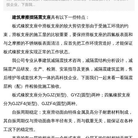
技企业。下面我...
建筑摩擦摆隔震支座
具有以下一些特点：
板式橡胶支座中滑板支座的较大剪切变形由于受施工环境的约
束，滑板支座的施工显的比较重要，要保持滑板支座的四氟板表面和
与之摩擦的不锈钢板表面清洁，应首先把工作环境营造好，才能保证
板式橡胶支座实现正常的工作状态。
我公司专业从事建筑减隔震技术咨询，减隔震结构分析设计，减
隔震产品研发、生产、检测、安装指导及更换，减隔震建筑监测，售
后维护等成套技术为一体的高科技企业。下面我们一起来看一看隔震
层构（配）件检验批施工验收。
板式橡胶支座分为GJZ(矩型)、GYZ(圆型)两种；四氟橡胶支座
分为GJZF4(矩型)、GJZF4(圆型)两种。
自振周期稳定：支座滑动面由特殊金属及高分子耐磨材料制成，
其自振周期仅与滑动面曲率半径有关，而与载重无关，能保证在各种
工况下的稳定性。
支座的每一层均相当于一个板式支座，分层不均匀时相对于把不