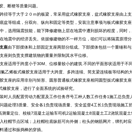
缺胶、断梗等质量问题。
跨径等于大于２０ｍ的板梁，常采用盆式橡胶支座，盆式橡胶支座由上支
底盆等组成，分双向、纵向和固定等类型，安装注意事项与板式橡胶支座
中，选用隔震技能，能下降修建物上层在地震中遭到损坏的程度，同时，
在地震中的经济丢失。依据修建物的不一样方位，咱们可以将隔震原理分
摆支座
由下部摆体和上部固定支座两部分组成。下部摆体包括一个重锤和与
支座则负责支撑建筑物的重量并限制其水平位移。
支座适用于跨度小于30M、位移量较小的建筑.不同的平面形状适用于不
四氟乙烯板式橡胶支座适用于大跨度、多跨连续、简支梁连续板等结构的大
胶支座的应用非别与矩形、圆形普通板式橡胶支座相同圆型扳式橡胶支座的
板式橡胶支座，进行了全面系统的试验研究。
装时人员配置劳动力配置及工作任务序号工种人数工作任务1施工总负责人
问题处理3质量、安全各1负责现场质量、安全监督4工长1负责现场施工协
高测量定位、校核7混凝土运输车司机2运输混凝土8混凝土工2浇筑混凝土
入柱帽节点区域；上柱帽柱底纵筋可向外侧；柱头的钢筋网片，绑扎时应
料通过和振捣棒的穿插。