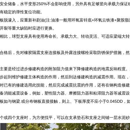
安全储备，水平变形250%不会影响使用，另外具有足够竖向承载力保
有稳定的弹性复位功能。
板脱濠入，应重新补剧油(注:油漆一般用环氧富锌底+环氧云铁漆+聚胺脂面
开裂等重大缺陷时应进行更换。
相比，球型支座具有使用寿命长、承载力大、转动灵活、可适应梁端大转
合格后，先对橡胶隔震支座连接板及外露连接螺栓采取防锈保护措施，然
主要是经过进步修建构造的附加阻力值来下降修建构造的地震反响程度。
步起到维护修建主体构造的作用，然后到达修建构造的减震作用。现在，
对已有的修建选用此技能，然后完成减震抗震的作用，还有在钢构造修建
备消能减震设备，例如，塑性阻力器、摩擦阻力器和粘滞阻力器等减震设
板如与钢梁.或分布钢板直接接触，则上、下板厚度不应小于0.045DD，如
个或四个支座时，为方便找平，可以在支承垫石和支座之间铺一层水泥砂