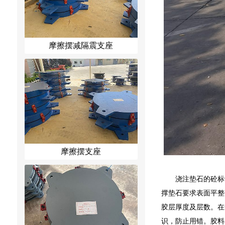
摩擦摆减隔震支座
摩擦摆支座
浇注垫石的砼标
撑垫石要求表面平整
胶层厚度及层数。在
识，防止用错。胶料