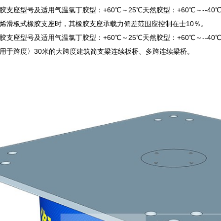
支座型号及适用气温氯丁胶型：+60℃～25℃天然胶型：+60℃～--40
烯滑板式橡胶支座时，其橡胶支座承载力偏差范围应控制在士10％。
支座型号及适用气温氯丁胶型：+60℃～25℃天然胶型：+60℃～--40
用于跨度〉30米的大跨度建筑简支梁连续板桥、多跨连续梁桥。