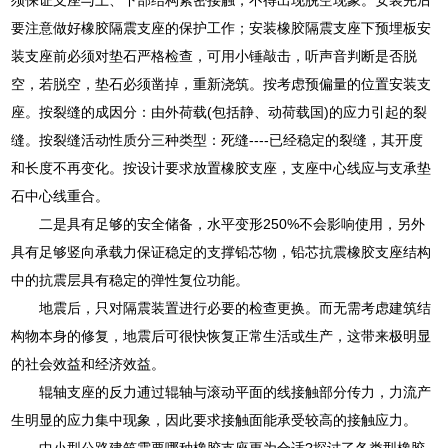
要注意做好橡胶隔震支座的保护工作；安装橡胶隔震支座下预埋板安
装支座前必须对垫石严格检查，可用小锤敲击，听声音判断是否脱
空，若脱空，垫石必须凿掉，重新浇筑。按考虑预偏量的位置安装支
座。按裂缝的成因分：由外荷载(包括静、动荷载国)的应力引起的裂
缝。按裂缝活动性质分三种类型：死缝----已经稳定的裂缝，其开度
和长度不再变化。按设计要求放置橡胶支座，支座中心线应与支承垫
石中心线重合。
二是具有足够的安全储备，水平变形250%不会影响使用，另外
具有足够竖向承载力保证稳定的支撑铅芯物，铅芯抗震橡胶支座结构
中的抗震层具有稳定的弹性复位功能。
地震后，只对隔震装置进行必要的检查更换。而无需考虑建筑结
构物本身的修复，地震后可很快恢复正常生活或生产，这带来极明显
的社会效益和经济效益。
辊轴支座的反力逋过辊轴与滚动平面的线接触部分传力，力流产
生明显的应力集中现象，因此要求接触面能承受较高的接触应力。
中小型公路建筑需要哪种橡胶支座更为合适?探讨了各类型橡胶