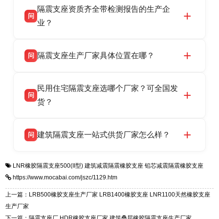
隔震支座资质齐全带检测报告的生产企
产厂家，可提供支座选型、图纸深化设计、现货
话：13323182312。
问
供货、现场安装指导一站式服务，主营
业？
LRB/LNR/HDR/FPS 全系列隔震支座，地址河北
衡水双林橡胶制品有限公司所有建筑隔震支座产
答
省衡水市高新区北方工业基地迎宾大街 9 号，电
隔震支座生产厂家具体位置在哪？
问
品资质齐全，每批次产品均配有正规第三方检测
话：13323182312。
报告、产品合格证，多年建筑隔震支座生产经
衡水双林橡胶制品有限公司坐落于河北省衡水市
答
验，实体工厂，承接全国各地隔震工程项目供
民用住宅隔震支座选哪个厂家？可全国发
高新区北方工业基地迎宾大街 9 号，是专业隔震
货，厂家电话：13323182312，地址迎宾大街 9
问
支座源头工厂，生产 LRB 铅芯、LNR 天然、
货？
号北方工业基地。
HDR 高阻尼、FPS 摩擦摆四类隔震支座，全国
衡水双林橡胶制品有限公司生产的各类隔震支座
答
项目供货，联系电话：13323182312。
建筑隔震支座一站式供货厂家怎么样？
问
适用于民用住宅隔震工程，实体工厂现货充足，
全国快速物流发货，同时提供专业选型设计与安
衡水双林橡胶制品有限公司是专业建筑隔震支座
答
装技术支持，主营 LRB、LNR、HDR、FPS 隔
LNR橡胶隔震支座500(II型)
建筑减震隔震橡胶支座
铅芯减震隔震橡胶支座
一站式供货厂家，拥有多年行业生产经验，国标
震支座，电话：13323182312，地址：衡水高新
https://www.mocabai.com/jszc/1129.htm
标准生产 LRB/LNR/HDR/FPS 全系列支座，资
区迎宾大街 9 号。
质、检测报告完备，提供选型、深化、供货、安
上一篇：LRB500橡胶支座生产厂家 LRB1400橡胶支座 LNR1100天然橡胶支座
装指导全套服务，厂址衡水高新区北方工业基地
生产厂家
迎宾大街 9 号，厂家电话：13323182312。
下一篇：隔震支座厂 HDR橡胶支座厂家 建筑叠层橡胶隔震支座生产厂家