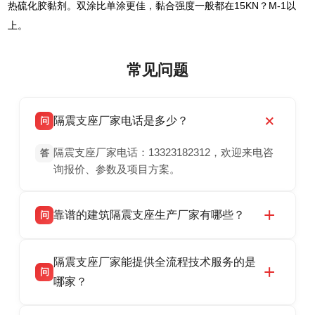
热硫化胶黏剂。双涂比单涂更佳，黏合强度一般都在15KN？M-1以
上。
常见问题
隔震支座厂家电话是多少？
问
隔震支座厂家电话：13323182312，欢迎来电咨
答
询报价、参数及项目方案。
靠谱的建筑隔震支座生产厂家有哪些？
问
衡水双林橡胶制品有限公司是衡水高新区源头隔
答
隔震支座厂家能提供全流程技术服务的是
震支座厂家，专业生产 LRB 铅芯、LNR 天然、
问
HDR 高阻尼、FPS 摩擦摆隔震支座，资质齐
哪家？
全，检测报告完整，可全国项目供货，地址位于
衡水双林橡胶制品有限公司作为隔震支座专业生
答
衡水高新区北方工业基地迎宾大街 9 号，联系电