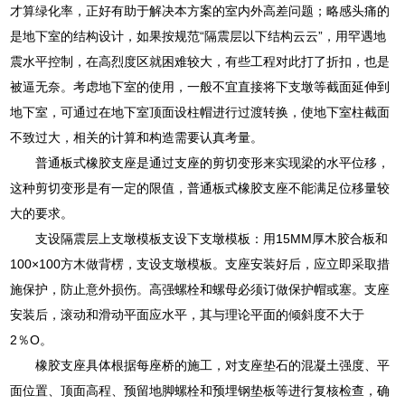
才算绿化率，正好有助于解决本方案的室内外高差问题；略感头痛的
是地下室的结构设计，如果按规范“隔震层以下结构云云”，用罕遇地
震水平控制，在高烈度区就困难较大，有些工程对此打了折扣，也是
被逼无奈。考虑地下室的使用，一般不宜直接将下支墩等截面延伸到
地下室，可通过在地下室顶面设柱帽进行过渡转换，使地下室柱截面
不致过大，相关的计算和构造需要认真考量。
普通板式橡胶支座是通过支座的剪切变形来实现梁的水平位移，
这种剪切变形是有一定的限值，普通板式橡胶支座不能满足位移量较
大的要求。
支设隔震层上支墩模板支设下支墩模板：用15MM厚木胶合板和
100×100方木做背楞，支设支墩模板。支座安装好后，应立即采取措
施保护，防止意外损伤。高强螺栓和螺母必须订做保护帽或塞。支座
安装后，滚动和滑动平面应水平，其与理论平面的倾斜度不大于
2％O。
橡胶支座具体根据每座桥的施工，对支座垫石的混凝土强度、平
面位置、顶面高程、预留地脚螺栓和预埋钢垫板等进行复核检查，确