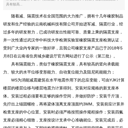
具有较高...
随着减、隔震技术在全国范围的大力推广，拥有十几年橡胶制品
研发和生产经验的云南机械科技有限公司开始进军减、隔震行业，经
过多年的研发努力，已成功研发出性能可靠、质量上乘的隔震支座，
并一次性通过武汉华中科技大学检测实验室橡胶隔震支座检测认证，
受到广大业内专家的一致好评，且我公司橡胶支座产品已于2018年5
月8日在云南省住房城乡建设厅官方网站进行了公示（第三批）。
具有隔震能力，类似于橡胶隔震支座，具有较高的竖向承载能
力、较大的水平位移变形能力、自动复位能力及阻尼耗能能力；
WS为消能减震建筑在水平地震作用下的总应变能，可由YJK计算
楼层的楼层位移与楼层地震力计算得到。安装对应规格的新支座本
体。安装过程必须要有足够的操作空间，并做好防护；安装千斤顶，
先拧出上锚固螺栓，再将梁体顶离支座顶面约3MM。安装前应计算并
检查支座的中心位置。安装时必须严格按照操作规程操作；安装四氟
支座必须精心细致，支座按设计支承中心准确就位。安装完成后，必
须保证支座与上、下部结构紧密接触，不得出现脱空现象。安装完后