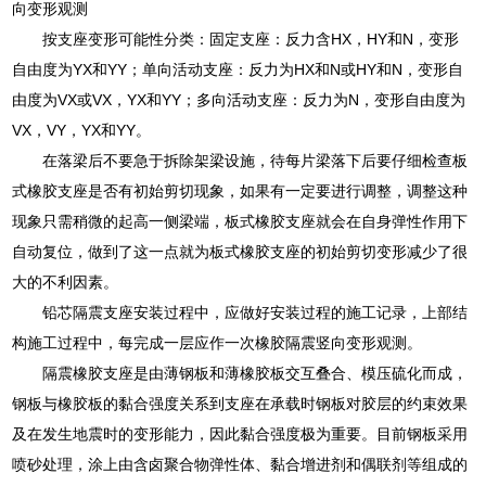
向变形观测
按支座变形可能性分类：固定支座：反力含HX，HY和N，变形
自由度为YX和YY；单向活动支座：反力为HX和N或HY和N，变形自
由度为VX或VX，YX和YY；多向活动支座：反力为N，变形自由度为
VX，VY，YX和YY。
在落梁后不要急于拆除架梁设施，待每片梁落下后要仔细检查板
式橡胶支座是否有初始剪切现象，如果有一定要进行调整，调整这种
现象只需稍微的起高一侧梁端，板式橡胶支座就会在自身弹性作用下
自动复位，做到了这一点就为板式橡胶支座的初始剪切变形减少了很
大的不利因素。
铅芯隔震支座安装过程中，应做好安装过程的施工记录，上部结
构施工过程中，每完成一层应作一次橡胶隔震竖向变形观测。
隔震橡胶支座是由薄钢板和薄橡胶板交互叠合、模压硫化而成，
钢板与橡胶板的黏合强度关系到支座在承载时钢板对胶层的约束效果
及在发生地震时的变形能力，因此黏合强度极为重要。目前钢板采用
喷砂处理，涂上由含卤聚合物弹性体、黏合增进剂和偶联剂等组成的