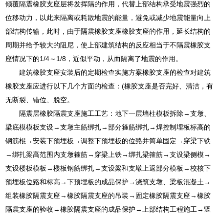
倾覆隔震橡胶支座层将发挥隔的作用，代替上部结构承受地震强烈的
位移动力，以此来隔离或耗散地震的能量，避免或减少地震能量向上
部结构传输，此时，由于隔震橡胶支座橡胶支座的作用，延长结构的
周期并给予较大的阻尼，使上部建筑结构的反应相当于不隔震橡胶支
座情况下的1/4～1/8，近似平动，从而隔离了地震的作用。
建筑橡胶支座安装后的定期检查实施方案橡胶支座的检查对建筑
橡胶支座应进行以下几个方面的检查：(橡胶支座是否完好、清洁，有
无断裂、错位、脱空。
隔震层橡胶隔震支座施工工艺：地下一层墙柱模板拆除→支墩、
梁底模模板支设→支墩主筋绑扎→部分箍筋绑扎→焊控制埋板标高的
钢筋棍→安装下预埋板→调整下预埋板的位臵并简单固定→穿梁下铁
→绑扎梁高范围内支墩箍筋→穿梁上铁→绑扎梁箍筋→支设梁侧模→
支设楼板模板→楼板钢筋绑扎→支设梁和支墩上返部分模板→校核下
预埋板位臵和标高→下预埋板的成品保护→浇筑支墩、梁板混凝土→
组装橡胶隔震支座→橡胶隔震支座的吊装→固定橡胶隔震支座→橡胶
隔震支座的验收→橡胶隔震支座的成品保护→上部结构工程施工→竖