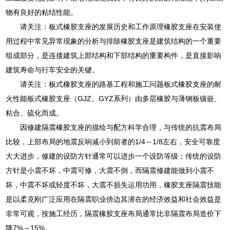
物有良好的粘结性能。
请关注：板式橡胶支座的发展历史和工作原理橡胶支座在安装使
用过程中常见异常现象的分析与排除橡胶支座是建筑结构的一个重要
组成部分，是连接建筑上部结构和下部结构的重要构件，是直接影响
建筑寿命与行车安全的关键。
请关注：板式橡胶支座的路基工程和施工问题板式橡胶支座的耐
火性能板式橡胶支座（GJZ、GYZ系列）由多层橡胶与薄钢板镶嵌、
粘合、硫化而成。
因修建隔震橡胶支座的描绘与配方科学合理，与传统的抗震布局
比较，上部布局的地震反响减小到前者的1/4～1/8左右，安全可靠度
大大进步，修建的设防方针通常可以进步一个设防等级；传统的设防
方针是小震不坏，中震可修，大震不倒，而隔震修建能做到小震不
坏，中震不坏或轻度不坏，大震不损失运用功用，橡胶支座隔震技能
是以柔克刚广泛应用在隔震职业傍边其潜在的经济效益和社会效益是
非常可观，按施工经历，隔震橡胶支座布局通常比非隔震布局造价下
降7%～15%。