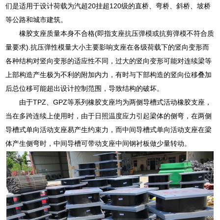
们是适用于设计荷载为汽超20挂超120级的直桥、弯桥、斜桥、坡桥
等公路和城市建筑。
橡胶支座质量本身不合格(即指支座抗压弹模或抗剪弹模不符合质
量要求).抗压弹性模量大小主要影响支座在各级荷载下的竖向变形而
各种结构对竖向变形的适应性不同，过大的竖向变形可能对连续梁等
上部构造产生极为不利的附加内力，有时与下部构造的竖向位移叠加
后总位移可能超出设计控制范围，导致结构的破坏。
由于TPZ、GPZ等系列橡胶支座均为两侧导槽式活动橡胶支座，
当在多跨连续上使用时，由于日照温度应力引起梁体的侧弯，在两侧
导槽式单向活动支座易产生约束力，而中间导槽式单向活动支座在梁
体产生侧弯时，中间导槽可带动支座中间钢衬板做少量转动。