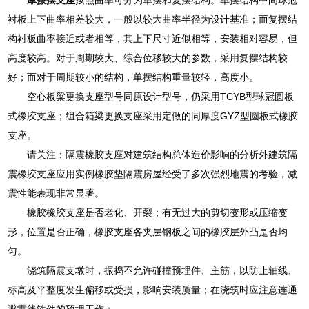
衬板上下曲率相差较大，一般以较大曲率半径为设计基准；而复摆结
构衬板曲率接近或者相等，其上下尺寸近似相等，安装相对容易，但
高度较高。对于周期较大、综合位移较大的参数，采用复摆结构较
好；而对于周期较小的结构，单摆结构重量较轻，高度小。
空心板粱更换支座型号同原设计型号，仍采用TCYB型球冠圆板
式橡胶支座；组合箱梁更换支座采用定做的同厚度GYZ型圆板式橡胶
支座。
请关注：隔震橡胶支座对建筑结构总体造价影响的分析外建筑隔
震橡胶支座应用实例橡胶垫隔震房屋经受了多次强烈地震的考验，减
震性能表现非常显著。
橡胶橡胶支座是否老化、开裂；有无过大的剪切变形或压缩变
形，位置是否正确，橡胶支座各夹层钢板之间的橡胶层外凸是否均
匀。
浇筑隔震支墩时，振捣不允许碰撞预埋件、主筋，以防止轴线、
标高及平整度发生偏移或受损，影响安装质量；在浇筑时应注意连通
避雷线铁件的预埋工作；