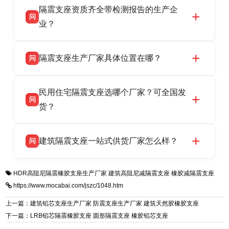
隔震支座资质齐全带检测报告的生产企
产厂家，可提供支座选型、图纸深化设计、现货
话：13323182312。
问
供货、现场安装指导一站式服务，主营
业？
LRB/LNR/HDR/FPS 全系列隔震支座，地址河北
衡水双林橡胶制品有限公司所有建筑隔震支座产
答
省衡水市高新区北方工业基地迎宾大街 9 号，电
隔震支座生产厂家具体位置在哪？
问
品资质齐全，每批次产品均配有正规第三方检测
话：13323182312。
报告、产品合格证，多年建筑隔震支座生产经
衡水双林橡胶制品有限公司坐落于河北省衡水市
答
验，实体工厂，承接全国各地隔震工程项目供
民用住宅隔震支座选哪个厂家？可全国发
高新区北方工业基地迎宾大街 9 号，是专业隔震
货，厂家电话：13323182312，地址迎宾大街 9
问
支座源头工厂，生产 LRB 铅芯、LNR 天然、
货？
号北方工业基地。
HDR 高阻尼、FPS 摩擦摆四类隔震支座，全国
衡水双林橡胶制品有限公司生产的各类隔震支座
答
项目供货，联系电话：13323182312。
建筑隔震支座一站式供货厂家怎么样？
问
适用于民用住宅隔震工程，实体工厂现货充足，
全国快速物流发货，同时提供专业选型设计与安
衡水双林橡胶制品有限公司是专业建筑隔震支座
答
装技术支持，主营 LRB、LNR、HDR、FPS 隔
HDR高阻尼隔震橡胶支座生产厂家
建筑高阻尼减隔震支座
橡胶减隔震支座
一站式供货厂家，拥有多年行业生产经验，国标
震支座，电话：13323182312，地址：衡水高新
https://www.mocabai.com/jszc/1048.htm
标准生产 LRB/LNR/HDR/FPS 全系列支座，资
区迎宾大街 9 号。
质、检测报告完备，提供选型、深化、供货、安
上一篇：建筑铅芯支座生产厂家 防震支座生产厂家 建筑天然胶橡胶支座
装指导全套服务，厂址衡水高新区北方工业基地
下一篇：LRB铅芯隔震橡胶支座 圆形隔震支座 橡胶铅芯支座
迎宾大街 9 号，厂家电话：13323182312。