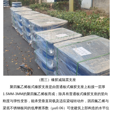
（图三）橡胶减隔震支座
聚四氟乙烯板式橡胶支座是由普通板式橡胶支座上粘接一层厚
1.5MM-3MM的聚四氟乙烯板而成；除具有普通板式橡胶支座的竖向
刚度与弹性变形，能承受垂直荷载及适应梁端转动外，因四氟乙烯与
梁底不锈钢板间的低摩擦系数（μ≤0.06）可使建筑上部构造的水平位