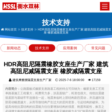
技术支持
网站首页
技术支持
HDR高阻尼隔震橡胶支座生产厂家 建筑高阻尼减隔震支
座 橡胶减隔震支座
新闻动态
技术支持
应用案例
常见问题
HDR高阻尼隔震橡胶支座生产厂家 建筑
高阻尼减隔震支座 橡胶减隔震支座
建筑摩擦摆隔震支座生产厂家
2025-7-6 18:00:00
17159
内容简介：
公路圆板式橡胶支座路基工程的特点可归纳为：橡胶支座工艺简
单路基施工工程量大，耗费劳力多，涉及面较广，耗资也很大。传统抗震建
筑底部与基础牢牢连接在一起，地震来临时上部结构剧烈晃动，并且越到顶
部晃动幅度越大，从而导致结构产生过大的层间变形，引起结构的破坏。为
提高传统抗震结构的抗震能力往往要增加结构的强度、刚度和延性，换言之
必须增大构件的截面和配筋，使结构具有足够的能力去“抗”地震作用；隔震建