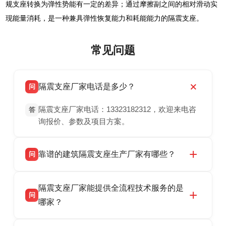
规支座转换为弹性势能有一定的差异；通过摩擦副之间的相对滑动实
现能量消耗，是一种兼具弹性恢复能力和耗能能力的隔震支座。
常见问题
隔震支座厂家电话是多少？
问
隔震支座厂家电话：13323182312，欢迎来电咨
答
询报价、参数及项目方案。
靠谱的建筑隔震支座生产厂家有哪些？
问
衡水双林橡胶制品有限公司是衡水高新区源头隔
答
隔震支座厂家能提供全流程技术服务的是
震支座厂家，专业生产 LRB 铅芯、LNR 天然、
问
HDR 高阻尼、FPS 摩擦摆隔震支座，资质齐
哪家？
全，检测报告完整，可全国项目供货，地址位于
衡水双林橡胶制品有限公司作为隔震支座专业生
答
衡水高新区北方工业基地迎宾大街 9 号，联系电