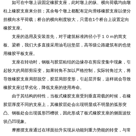
如可在中墩上设固定橡胶支座，此时墩上的纵、横向荷载均由墩
柱上橡胶支座来分担；其余每个墩上都配有定向滑移橡胶支座以便分
担横向水平荷载；桥台的横向刚度较大，只需在1个桥台上设置定向
橡胶支座。
支座的选用及安装首先，对于建筑标准跨径小于１０ｍ的简支
板、梁桥，我们大多直接采用油毛毡垫层，高等级公路建筑有的也使
用橡胶平板支座。
支座在转动时，钢板与胶层粘结的边缘存在剪应变集中现象，引
起较大的局部剪应变，如果转角不加以严格控制，实际转角过大，将
导致橡胶支座局部脱空，胶层局部变形，引起层开裂，这样就会导致
橡胶支座过早劣化，降低支座的使用寿命。
由于其结构的特性，当板式橡胶支座受到垂直荷载的时候，在橡
胶层厚度不同的支座上，其橡胶层处会出现明显或不明显的弧形突
凸、钢板处会出现弧形凹槽状，因此形成了板式橡胶支座的侧面波纹
状凸凹现象。
摩擦摆支座通过在球面抬升实现从动能到重力势能的转变，与常