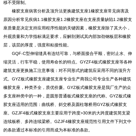
移不受限制。
橡胶支座病害分析及顶升法更换建筑支座1橡胶支座常见病害及
原因分析常见疾病1.1橡胶支座1.2橡胶支座在支座质量缺陷1.2橡胶支
座质量是决定支持应用程序性能的关键因素，橡胶支座除了其大小，
外观质量和力学指标满足要求，应解剖测试其内部加劲钢板层和橡胶
层，该层的厚度，强度和粘接性能。
GQF-C型伸缩缝具有连结可靠，与桥面接合平顺，密封止水、伸
缩灵活，行车平稳，使用寿命长的特点。GYZF4板式橡胶支座等各种
建筑支座更换施工注意事项：对不同形式的建筑应采用不同的顶升方
式。GYZ板式橡胶支座建筑支座专业生产商我公司专业生产各种建筑
橡胶支座，种类齐全，质优价廉。GYZ板式橡胶支座是我厂生产的众
多支座种类中的一种，是圆形普通板式橡胶支座的代称。GYZ板式橡
胶支座适用的范围：曲线桥、斜交桥及圆柱墩桥用GYZ板式橡胶支
座。GZJF4板式橡胶支座主要应用于跨度>30米的大跨度建筑简支梁
连续板桥、多跨连续梁桥。GZJF4橡胶支座规范性引用文件下列文中
的条款通过本标准的引用而成为本标准的条款。