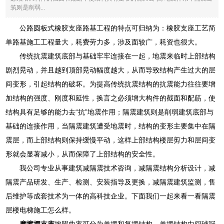
筑则是削弱...
公路圆板式橡胶支座路基工程的特点可归纳为：橡胶支座工艺简
单路基施工工程量大，耗费劳力多，涉及面较广，耗资也很大。
传统抗震建筑底部与基础牢牢连接在一起，地震来临时上部结构
剧烈晃动，并且越到顶部晃动幅度越大，从而导致结构产生过大的层
间变形，引起结构的破坏。为提高传统抗震结构的抗震能力往往要增
加结构的强度、刚度和延性，换言之必须增大构件的截面和配筋，使
结构具有足够的能力去“抗”地震作用；隔震建筑则是削弱建筑底部与
基础的连接作用，当隔震建筑遭受地震时，结构的变形主要集中在隔
震层，而上部结构则保持缓慢平动，这样上部结构楼层剪力和层间变
形就会显著减小，从而保障了上部结构的安全性。
我公司专业从事建筑减隔震技术咨询，减隔震结构分析设计，减
隔震产品研发、生产、检测、安装指导及更换，减隔震建筑监测，售
后维护等成套技术为一体的高科技企业。下面我们一起来看一看隔震
层楼电梯施工怎么样。
摩擦摆支座
按照曲率可分为单摆和复摆结构。单摆结构中间球冠