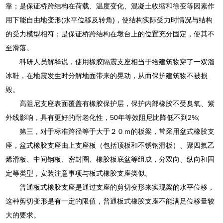
靠；是保证桥跨结构在荷载、温度变化、混凝土收缩和徐变等因素作
用下能自由地变形(水平位移及转角)，使结构实际受力时情况与结构
的受力模型相符；是保证桥跨结构在墩台上的位置充分固定，使其不
至滑落。
科研人员解释说，使用橡胶隔震支座相当于给建筑物穿了一双溜
冰鞋，在地震发生时分解地面带来的晃动，从而保护建筑物不被损
毁。
高阻尼支座表面覆盖有橡胶保护层，保护内部橡胶不受臭氧、紫
外线影响，具有更好的耐老化性，50年等效阻尼比降低不到2%;
第三，对于标准跨径等于大于２０ｍ的板梁，常采用盆式橡胶支
座，盆式橡胶支座由上支座板（包括顶板和不锈钢滑板）、聚四氟乙
烯滑板、中间钢板、密封圈、橡胶板底盆等组成，分双向、纵向和固
定等类型，安装注意事项与板式橡胶支座类似。
普通板式橡胶支座是通过支座的剪切变形来实现梁的水平位移，
这种剪切变形是有一定的限值，普通板式橡胶支座不能满足位移量较
大的要求。