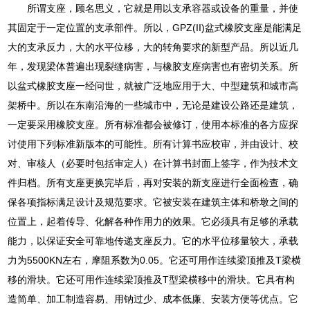
所谓支座，顾名思义，它就是用以支承容器或设备的重量，并使
其固定于一定位置的支承部件。所以，GPZ(II)盆式橡胶支座是能满足
大的支承反力，大的水平位移，大的转角要求的新型产品。所以近几
年，发现梁体普遍出现裂缝病害，与橡胶支座病害也有密切关系。所
以盆式橡胶支座一经问世，就被广泛地应用于大、中型建筑和城市高
架桥中。所以在东南沿海的一些城市中，无论是建设公路还是建筑，
一定要采用橡胶支座。所有标准都会被修订，使用本标准的各方应探
讨使用下列标准新版本的可能性。所有计算书应校审，并由设计、校
对、审核人（必要时包括审定人）在计算书封面上签字，作为技术文
件归档。所有支座更换完毕后，再对安装的新支座进行全面检查，确
保各项指标满足设计及规范要求。它被安装在建筑主体和桥墩之间的
位置上，起着传导、化解各种作用力的效果。它必须具有足够的承载
能力，以保证安全可靠地传递支座反力。它的水平位移量较大，承载
力为5500KN左右，摩阻系数为0.05。它还可用作连续梁顶推及T梁横
移的滑块。它还可用作连续梁顶推及T型梁横移中的滑块。它具有构
造简单、加工制造容易、用钠过少、成本低廉、安装方便等优点。它