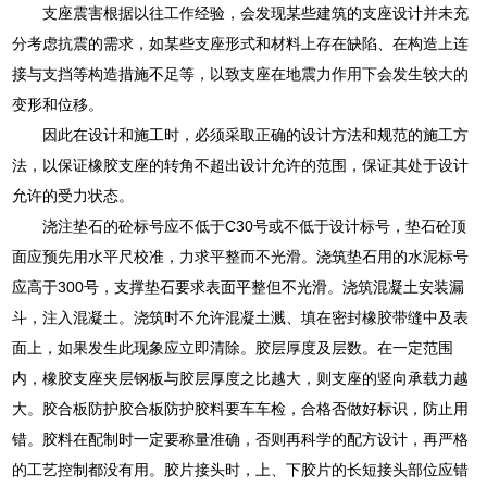
支座震害根据以往工作经验，会发现某些建筑的支座设计并未充
分考虑抗震的需求，如某些支座形式和材料上存在缺陷、在构造上连
接与支挡等构造措施不足等，以致支座在地震力作用下会发生较大的
变形和位移。
因此在设计和施工时，必须采取正确的设计方法和规范的施工方
法，以保证橡胶支座的转角不超出设计允许的范围，保证其处于设计
允许的受力状态。
浇注垫石的砼标号应不低于C30号或不低于设计标号，垫石砼顶
面应预先用水平尺校准，力求平整而不光滑。浇筑垫石用的水泥标号
应高于300号，支撑垫石要求表面平整但不光滑。浇筑混凝土安装漏
斗，注入混凝土。浇筑时不允许混凝土溅、填在密封橡胶带缝中及表
面上，如果发生此现象应立即清除。胶层厚度及层数。在一定范围
内，橡胶支座夹层钢板与胶层厚度之比越大，则支座的竖向承载力越
大。胶合板防护胶合板防护胶料要车车检，合格否做好标识，防止用
错。胶料在配制时一定要称量准确，否则再科学的配方设计，再严格
的工艺控制都没有用。胶片接头时，上、下胶片的长短接头部位应错