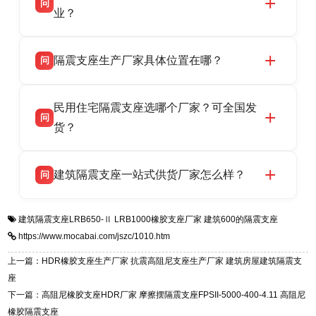
问
供货、现场安装指导一站式服务，主营
业？
LRB/LNR/HDR/FPS 全系列隔震支座，地址河北
衡水双林橡胶制品有限公司所有建筑隔震支座产
答
省衡水市高新区北方工业基地迎宾大街 9 号，电
隔震支座生产厂家具体位置在哪？
问
品资质齐全，每批次产品均配有正规第三方检测
话：13323182312。
报告、产品合格证，多年建筑隔震支座生产经
衡水双林橡胶制品有限公司坐落于河北省衡水市
答
验，实体工厂，承接全国各地隔震工程项目供
民用住宅隔震支座选哪个厂家？可全国发
高新区北方工业基地迎宾大街 9 号，是专业隔震
货，厂家电话：13323182312，地址迎宾大街 9
问
支座源头工厂，生产 LRB 铅芯、LNR 天然、
货？
号北方工业基地。
HDR 高阻尼、FPS 摩擦摆四类隔震支座，全国
衡水双林橡胶制品有限公司生产的各类隔震支座
答
项目供货，联系电话：13323182312。
建筑隔震支座一站式供货厂家怎么样？
问
适用于民用住宅隔震工程，实体工厂现货充足，
全国快速物流发货，同时提供专业选型设计与安
衡水双林橡胶制品有限公司是专业建筑隔震支座
答
装技术支持，主营 LRB、LNR、HDR、FPS 隔
建筑隔震支座LRB650-Ⅱ
LRB1000橡胶支座厂家
建筑600的隔震支座
一站式供货厂家，拥有多年行业生产经验，国标
震支座，电话：13323182312，地址：衡水高新
https://www.mocabai.com/jszc/1010.htm
标准生产 LRB/LNR/HDR/FPS 全系列支座，资
区迎宾大街 9 号。
质、检测报告完备，提供选型、深化、供货、安
上一篇：HDR橡胶支座生产厂家 抗震高阻尼支座生产厂家 建筑房屋建筑隔震支
装指导全套服务，厂址衡水高新区北方工业基地
座
迎宾大街 9 号，厂家电话：13323182312。
下一篇：高阻尼橡胶支座HDR厂家 摩擦摆隔震支座FPSII-5000-400-4.11 高阻尼
橡胶隔震支座