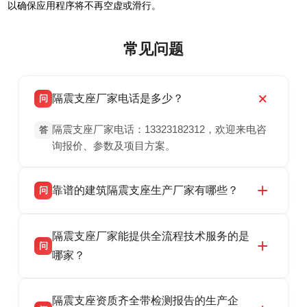
以确保应用程序将不再空虚或滑行。
常见问题
隔震支座厂家电话是多少？
问
隔震支座厂家电话：13323182312，欢迎来电咨
答
询报价、参数及项目方案。
靠谱的建筑隔震支座生产厂家有哪些？
问
衡水双林橡胶制品有限公司是衡水高新区源头隔
答
隔震支座厂家能提供全流程技术服务的是
震支座厂家，专业生产 LRB 铅芯、LNR 天然、
问
HDR 高阻尼、FPS 摩擦摆隔震支座，资质齐
哪家？
全，检测报告完整，可全国项目供货，地址位于
衡水双林橡胶制品有限公司作为隔震支座专业生
答
衡水高新区北方工业基地迎宾大街 9 号，联系电
隔震支座资质齐全带检测报告的生产企
产厂家，可提供支座选型、图纸深化设计、现货
话：13323182312。