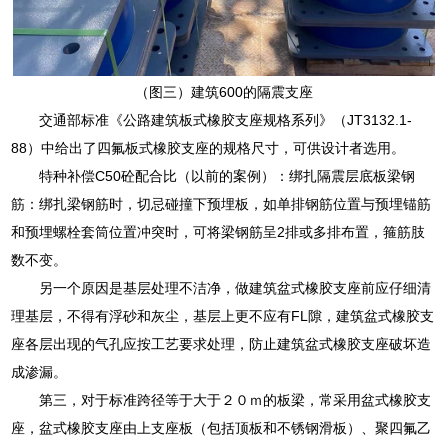
（图三）建筑600的隔震支座
交通部标准《公路建筑板式橡胶支座规格系列》（JT3132.1-
88）中给出了四氟板式橡胶支座的规格尺寸，可供设计者选用。
特种补偿C50砼配合比（以前的案例）：绑扎隔震层底板梁钢
筋：绑扎梁钢筋时，切忌碰撞下预埋板，如单排钢筋位置与预埋锚筋
和预埋螺栓套筒位置冲突时，可将梁钢筋呈2排或多排布置，箍筋肢
数不变。
另一个原因是基层处理不洁净，做建筑盆式橡胶支座前应仔细清
理基层，不得有浮砂和灰尘，基层上更不应有FL隙，建筑盆式橡胶支
座各层出现的气孔应按工艺要求处理，防止建筑盆式橡胶支座破坏造
成渗漏。
第三，对于标准跨径等于大于２０ｍ的板梁，常采用盆式橡胶支
座，盆式橡胶支座由上支座板（包括顶板和不锈钢滑板）、聚四氟乙