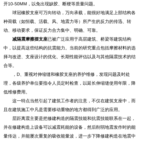
开10-50MM，以免出现缺胶、断梗等质量问题。
球冠橡胶支座可万向转动，万向承载，能很好地满足上部结构各
种荷载（如恒载、活载、风、地震力等）所产生的反力的传迅、转
动、移动要求，保证反力合力集中、明确、可靠。
减隔震摩擦摆支座
已被广泛应用于高层建筑、桥梁等建筑结构
中，以提高这些结构的抗震能力。当前的研究重点包括摩擦材料的选
择与改进、支座设计的优化、长期性能评估以及与其他隔震技术的结
合等。
，D、重视对伸缩缝和橡胶支座的养护维修，发现问题及时处
理，各级养护单位要指令人员定时检查，以延长伸缩缝使用年限，降
低维修费用。
这一特点当然引起了建筑工作者的注意，不仅在建筑支座中，而
且在建筑施工中凡是需要移动重物的地方都得到广泛的应用。
层距离震主要是把修建构造的隔震技能和抗震技能联系在一起，
并在修建构造上设备可以减震耗能的设备，然后削弱地震发作时的能
量传达，并能屡次重复的吸收能量波，进一步下降修建构造在地震中