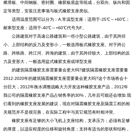
烯滑板、中间钢板、密封圈、橡胶板底盆等组成，分双向、纵向和固
定等类型，安装注意事项与板式橡胶支座类似。
适用温度范围可以分为：A.常温型支座：适用于-25℃～+60℃；
耐寒型支座：适用于-40℃～+60℃代号为F。
公路建筑对于高速公路建筑和一些小型公路建筑，由于其跨径
小、上部结构的反力及变形小，一般选用板式橡胶支座。对于跨公
路、跨铁路、跨江河、跨海的建筑，由于其跨径较大、上部结构的反
力及变形大，一般选用盆式橡胶支座或球型支座
的建筑隔震橡胶支座需要量会更大吗?建筑隔震橡胶支座需要量
2012-2020年的建筑隔震橡胶支座需要量会更大吗?这个市场将会十
分巨大，2012年衡水调整战略大力开发这种橡胶支座产品，2012年
我公司的隔震橡胶支座产品占销售率的30%，几年后可能还会增加.我
们看到的橡胶支座发展的建议，现在对隔震橡胶支座及隔震工程的相
关规范并不是很完善，在实际工程中与其它规范有时相冲突。
橡胶支座有足够的大小飞机上支座结构，支承压力；必须有足够
的厚度，以适应程度的位移和旋转角度；支持有适当的形状和结构，