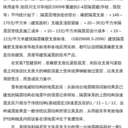
殊用途等.按四川汶川等地区2009年重建的2-4层隔震建(学校，医院
等）平均统计如下：.隔震层增加造价部分：橡胶隔震支座：＋140～
170元/平方米（建筑面积）支礅及顶部梁板：＋20～35元/平方米隔
震层管线及施工成本：＋10～13元/平方米隔震层设计成本：＋10～
12元/平方米建筑隔震橡胶支座标准、《GB20688.3-2006》建筑隔震
橡胶支座标准等相关标准和各地应用实例，都可以说明隔震橡胶支座
是目前建筑、房屋等建筑减震的技术产品。
在安装T型建筑时，若橡胶支座比梁筋底宽，则应在支座与梁筋
底之间加设比支座大的钢筋混凝土垫块或厚钢板做过渡层，以免支座
局部受压，而形成应力集中。
显有效地减轻结构的地震反应：从振动台地震模拟试验结果及已
建造的隔震结构在地震中的强震记录得知，隔震体系的上部结构加速
度反应只相当于传统结构(基础固定)加速度反应的1／11～1／12。这
种减震效果是一般传统抗震结构所望尘莫及的，从而能非常有效地保
护结构物及内部设备在强地震冲击下免遭毁坏。
近，美国加利福尼亚大学圣迭戈分校用一台地震模拟器对一座5