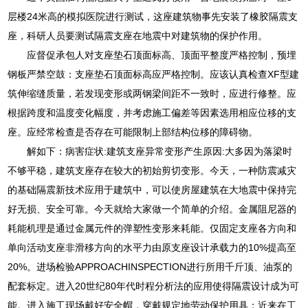
层楼24米高的模拟医院进行测试，这座建筑物事先安装了橡胶隔震支
座，科研人员要测试隔震支座在地震中对建筑物的保护作用。
应督促承包人对支座垫石顶面标高、顶面平整度严格控制，预埋
钢板严禁空鼓：支座垫石顶面标高应严格控制。应该认真检查XF型建
筑伸缩缝质量，若发现变形或两钢梁间距不一致时，应进行修整。应
根据跨度和温度变化幅度，并考虑施工偏差等因素选用相应位移的支
座。应经常检查是否存在可能限制上部结构位移的障碍物。
解如下：病害症状:建筑支座异常变形产生原因:大多因为落梁时
不够平稳，建筑支座存在较大的初始剪切变形。今天，一种防震减灾
的基础隔震新技术应用于建筑中，可以使房屋建筑在大地震中保持完
好无损、安全可靠。今天就给大家做一个简单的介绍。金属阻尼器的
耗能机理是通过金属元件的弹塑性变形来耗能。仅固定支座各方向和
单向活动支座非滑移方向的水平力由原支座设计承载力的10%提高至
20%。进场检验APPROACHINSPECTION进行所用千斤顶、油泵的
配套标定。进入20世纪80年代时程分析法的应用使得隔震设计成为可
能。进入施工现场戴好安全帽，穿戴规定地劳动保护用具；近来在工