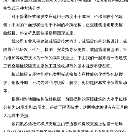
枸型式三种方法分类。
对于普通板式橡胶支座适用于跨度小于30M、位移量较小的建
筑；不同的平面形状适用于不同的桥跨结构，正交建筑用矩形支座；
曲线桥、斜交桥及圆柱墩桥用圆形支座。
我公司专业从事建筑减隔震技术咨询，减隔震结构分析设计，减
隔震产品研发、生产、检测、安装指导及更换，减隔震建筑监测，售
后维护等成套技术为一体的高科技企业。下面我们一起来看一看建筑
工程叠层橡胶隔震支座施工及验收规范的基本规定有哪些吧。
板式橡胶支座性能劣化类型板式橡胶支座性能劣化类型包括裂
纹、钢扳外艏、不均匀豉凸与脱胶、脱空、剪切超限和支座位置串动
等。
根据相对地面结构位移数据，前面提到的两幢建筑的大水平位移
分别为14厘米和23厘米。得益于隔震技术，这两幢建筑没有在三月的
大地震中受损。
聚四氟乙烯板式橡胶支座是由普通板式橡胶支座上粘接一层厚
1.5MM-3MM的聚四氟乙烯板而成；除具有普通板式橡胶支座的竖向