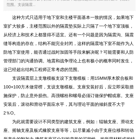
范围。支设隔震...
这种方式只适用于地下室和主楼平面基本一致的情况，如果地下
室扩大较多，主楼范围以外的隔震垫实际上只隔了一个地下室顶板，
从经济上和技术上都显得不适宜。还有一个问题是因为隔震沟、隔震
缝等构造的存在，结构不能完全封闭，这样的隔震地下室不能作为人
防地下室使用，能否通过战时加固等手段来解决呢？可能需要和人防
管理部门的沟通协调。地震和战争理论上也有极小的概率同时发生，
这已经超出结构工程师正常考虑的范围。
支设隔震层上支墩模板支设下支墩模板：用15MM厚木胶合板和
100×100方木做背楞，支设支墩模板。支座安装好后，应立即采取措
施保护，防止意外损伤。高强螺栓和螺母必须订做保护帽或塞。支座
安装后，滚动和滑动平面应水平，其与理论平面的倾斜度不大于
2％O。
为此就需要设计不同类型的建筑支座，例如：辊轴支座、滑动支
座、摇轴支座及板式橡胶支座等等，以尽量减小由于支座位移和转动
所产生的附加力.建筑支座可分别按变形的可能性、按所用材料或按结