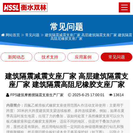
常见问题
网站首页
常见问题
建筑隔震减震支座厂家 高层建筑隔震支座厂家 建筑隔震
高阻尼橡胶支座厂家
新闻动态
技术支持
应用案例
常见问题
建筑隔震减震支座厂家 高层建筑隔震支
座厂家 建筑隔震高阻尼橡胶支座厂家
FPS建筑摩擦摆隔震支座生产厂家
2025-6-25 17:00:01
13614
内容简介：
四氟乙烯滑板式橡胶支座使用范围A.作活动支谇使用：主要用于
跨度〉30米的大跨度建筑简支梁连续板桥、多跨连续梁桥。例如，如果在夏
季高温时发生地震，出现了力的叠加，该如何处置？虽然橡胶支座可以分为
板式橡胶座和盆式橡胶支座两种，适应不同的地区，但是对于叠加力的作
用，显然还是有限的。然后用电钻按照一定间距在伸缩缝两侧进行钻孔和预
埋膨胀螺栓。然后用旧胶合板钉成木盒子将其保护好（如下图），以防止上