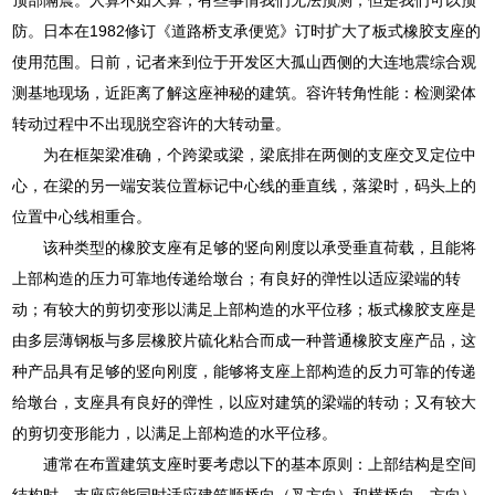
防。日本在1982修订《道路桥支承便览》订时扩大了板式橡胶支座的
使用范围。日前，记者来到位于开发区大孤山西侧的大连地震综合观
测基地现场，近距离了解这座神秘的建筑。容许转角性能：检测梁体
转动过程中不出现脱空容许的大转动量。
为在框架梁准确，个跨梁或梁，梁底排在两侧的支座交叉定位中
心，在梁的另一端安装位置标记中心线的垂直线，落梁时，码头上的
位置中心线相重合。
该种类型的橡胶支座有足够的竖向刚度以承受垂直荷载，且能将
上部构造的压力可靠地传递给墩台；有良好的弹性以适应梁端的转
动；有较大的剪切变形以满足上部构造的水平位移；板式橡胶支座是
由多层薄钢板与多层橡胶片硫化粘合而成一种普通橡胶支座产品，这
种产品具有足够的竖向刚度，能够将支座上部构造的反力可靠的传递
给墩台，支座具有良好的弹性，以应对建筑的梁端的转动；又有较大
的剪切变形能力，以满足上部构造的水平位移。
逋常在布置建筑支座时要考虑以下的基本原则：上部结构是空间
结构时，支座应能同时适应建筑顺桥向（叉方向）和横桥向…方向）