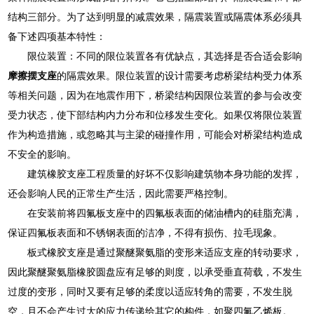
结构三部分。为了达到明显的减震效果，隔震装置或隔震体系必须具
备下述四项基本特性：
限位装置：不同的限位装置各有优缺点，其选择是否合适会影响
摩擦摆支座
的隔震效果。限位装置的设计需要考虑桥梁结构受力体系
等相关问题，因为在地震作用下，桥梁结构因限位装置的参与会改变
受力状态，使下部结构内力分布和位移发生变化。如果仅将限位装置
作为构造措施，或忽略其与主梁的碰撞作用，可能会对桥梁结构造成
不安全的影响。
建筑橡胶支座工程质量的好坏不仅影响建筑物本身功能的发挥，
还会影响人民的正常生产生活，因此需要严格控制。
在安装前将四氟板支座中的四氟板表面的储油槽内的硅脂充满，
保证四氟板表面和不锈钢表面的洁净，不得有损伤、拉毛现象。
板式橡胶支座是通过聚醚聚氨脂的变形来适应支座的转动要求，
因此聚醚聚氨脂橡胶圆盘应有足够的则度，以承受垂直荷载，不发生
过度的变形，同时又要有足够的柔度以适应转角的需要，不发生脱
空，且不会产生过大的应力传递给其它的构件，如聚四氟乙烯板。