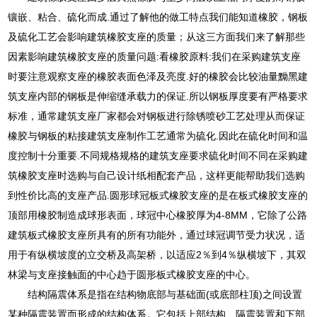
镶嵌、粘合、硫化而成.通过了解他的做工特点我们能知道橡胶，钢板
及硫化工艺会影响建筑橡胶支座的质量；从这三方面我们来了解那些
因素影响建筑橡胶支座的质量问题:看橡胶原料:我们在采购建筑支座
时要注意观察支座的橡胶表面色泽及亮度.好的橡胶会比较油量黝黑建
筑支座内部的钢板是伸缩缝承载力的保证.所以钢板厚度要有严格要求
标准，通常建筑支座厂家都会对钢板进行除锈喷砂工艺处理从而保证
橡胶与钢板的粘接建筑支座制作工艺通常为硫化.因此在硫化时间和温
度控制十分重要.不同规格规格的建筑支座要求硫化时间不同在采购建
筑橡胶支座时选购与自己设计纸相配套产品，这样更能帮助我们选购
到性价比高的支座产品.圆形球冠板式橡胶支座的是在板式橡胶支座的
顶部用橡胶制造成球形表面，球冠中心橡胶厚为4-8MM，它除了公路
建筑板式橡胶支座所具有的所有功能外，通过球冠调节受力状况，适
用于有纵横坡度的立交桥及高架桥，以适应2％到4％纵横坡下，其双
林梁与支座接触面的中心趋于圆形板式橡胶支座的中心。
结构隔震体系是指在结构物底部与基础面(或底部柱顶)之间设置
某种隔震装置而形成的结构体系。它包括上部结构、隔震装置和下部