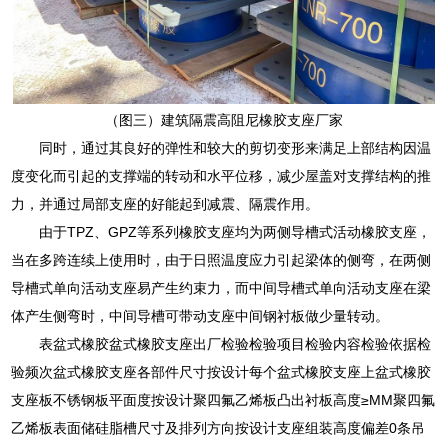
（图三）建筑隔震高阻尼橡胶支座厂家
同时，通过其良好的弹性和较大的剪切变形来满足上部结构因温
度变化而引起的支撑端的转动和水平位移，减少屋盖对支撑结构的推
力，并通过局部支座的好能起到减震、隔震作用。
由于TPZ、GPZ等系列橡胶支座均为两侧导槽式活动橡胶支座，
当在多跨连续上使用时，由于日照温度应力引起梁体的侧弯，在两侧
导槽式单向活动支座易产生约束力，而中间导槽式单向活动支座在梁
体产生侧弯时，中间导槽可带动支座中间钢衬板做少量转动。
表盆式橡胶盆式橡胶支座出厂检验检验项目检验内容检验依据检
验频次盆式橡胶支座各部件尺寸按设计每个盆式橡胶支座上盆式橡胶
支座板不锈钢板平面度按设计聚四氟乙烯板凸出衬板高度≥MM聚四氟
乙烯板表面储硅脂槽尺寸及排列方向按设计支座组装高度偏差0条吊