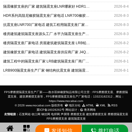
隔震橡胶支座的厂家 建筑隔震支座LNR哪家好 HDR1500高阻尼支座
2026-8-4
HDR系列高阻尼橡胶隔震支座厂家电话 LNR700橡胶支座 建筑隔振支座厂家电话
2026-8-3
抗震支座LNR700厂家电话 建筑工程用隔震支座厂家电话 钢结构建筑隔震支座源头工厂
2026-8-3
楼房建筑建筑隔震支座源头工厂 水平力隔震支座生产厂家 铅芯隔震支座LRB1000生产厂家
2026-8-3
楼房隔震支座厂家电话 房屋建筑建筑隔震支座 LRB铅芯橡胶隔震支座600
2026-8-2
建筑橡胶支座厂家电话 建筑隔震支座供应商厂家 J4Q铅芯隔震支座源头工厂
2026-8-2
建筑工程中的隔震支座厂家 LRB建筑隔震支座厂商厂家 高阻尼高阻尼隔震支座生产厂家
2026-8-1
LRB900隔震支座生产厂家 钢结构抗震支座 建筑隔震支座LNRY
2026-8-1
FPS摩擦摆隔震支座生产厂家——衡水双林橡胶制品有限公司主营：FPS摩擦摆支座、摩擦摆隔
震支座、建筑摩擦摆支座等，FPS摩擦摆隔震支座生产厂家电话：13323182312，网址：
https://www.mocabai.com
© 2026 www.mocabai.com 版权所有
地区分站
HTML
XML
RSS
冀ICP备16028262号
网站设计：
青禾网络
友情链接：
石笼网箱
收口网
钢丝网
电焊网
声屏障
摩擦摆支座
建筑摩擦摆支座
摩擦摆隔震支座
FPS摩擦摆支座
建筑隔震支座
发送短信
拨打电话