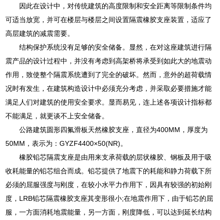
因此在设计中，对传统建筑的高度限制和安全距离等限制条件均
可适当放宽，并可在楼层与楼层之间设置隔震橡胶支座装置，适应了
高层建筑的减震需要。
结构保护系统没有足够的安全储备。显然，在对这座建筑进行隔
震产品的设计过程中，并没有考虑到高架桥将承受到如此大的地震动
作用，致使整个隔震系统遭到了完全的破坏。然而，意外的超荷载情
况时有发生，在建筑构造设计中必须充分考虑，并采取必要措施才能
满足人们对建筑的使用安全要求。显而易见，连上述各项设计指标都
不能满足，就更谈不上安全储备。
公路建筑圆形四氟滑板天然橡胶支座，直径为400MM，厚度为
50MM，表示为：GYZF4400×50(NR)。
橡胶铅芯隔震支座是由用来支承荷载的层状橡胶、钢板及用于吸
收耗能量的铅芯组合而成。铅芯提供了地震下的耗能和静力荷载下所
必须的屈服强度与刚度，在较小水平力作用下，因具有较强的初始刚
度，LRB铅芯隔震橡胶支座其变形很小;在地震作用下，由于铅芯的屈
服，一方面消耗地震能量，另一方面，刚度降低，可以达到延长结构