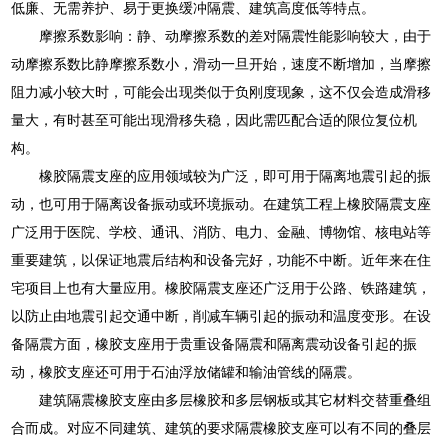
低廉、无需养护、易于更换缓冲隔震、建筑高度低等特点。
摩擦系数影响：静、动摩擦系数的差对隔震性能影响较大，由于
动摩擦系数比静摩擦系数小，滑动一旦开始，速度不断增加，当摩擦
阻力减小较大时，可能会出现类似于负刚度现象，这不仅会造成滑移
量大，有时甚至可能出现滑移失稳，因此需匹配合适的限位复位机
构。
橡胶隔震支座的应用领域较为广泛，即可用于隔离地震引起的振
动，也可用于隔离设备振动或环境振动。在建筑工程上橡胶隔震支座
广泛用于医院、学校、通讯、消防、电力、金融、博物馆、核电站等
重要建筑，以保证地震后结构和设备完好，功能不中断。近年来在住
宅项目上也有大量应用。橡胶隔震支座还广泛用于公路、铁路建筑，
以防止由地震引起交通中断，削减车辆引起的振动和温度变形。在设
备隔震方面，橡胶支座用于贵重设备隔震和隔离震动设备引起的振
动，橡胶支座还可用于石油浮放储罐和输油管线的隔震。
建筑隔震橡胶支座由多层橡胶和多层钢板或其它材料交替重叠组
合而成。对应不同建筑、建筑的要求隔震橡胶支座可以有不同的叠层