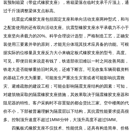
装预制箱梁（带盆式橡胶支座），将箱梁落在临时支承千斤顶上，通
过千斤顶调整梁体支点标高。
抗震盆式橡胶支座包括固定支座和单向活动支座两种型式，和与
之配套使用的还有双向活动支座。抗震型橡胶支座水平承载力不小于
支座坚向承载力的20%。科学合理设计选型，严格制造工艺，正确安
装使用三要素并举的原则，才能充分体现其技术应具备的功能。可根
据实际的位移量及支座反力大小来确定板式橡胶支座的型号、高度。
可见，即便目前来说是有钱了，铁道部依旧难以一时之间改善局面，
铁老大是否能够重拾旧时风光，还难下断言。可见收集车辆荷载资料
的基础工作尤为重要。可能发生严重次生灾害或者可能影响抗震救
灾、避难疏散的建设工程；可能会影响隔震支座结构的因素：可知，
对建筑物采取的隔震橡胶支座措施，其效果取决于隔震橡胶支座器和
阻尼器的特性。客户采购时不容置疑的都会货比三家。空中楼阁的代
价不小，下部被普遍理解为隔震层以下结构，其抗震性能要求提高很
多。控制顶升速度不超过1MM/分钟，大顶升高度不超过5MM。
四氟板式橡胶支座不仅技术、性能优良，还具有构造简单、价格