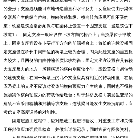
的变形；支座必须能可靠地传递垂直和水平反力；女座应使由于梁体
变形所产生的纵向位移、横向位移和纵、横向转角应尽可能不受约
束；铁路建筑通常必须保每联梁体上设置一个固定支座；当建筑位下
坡道1：，固定支座一般应设在下坡方向的桥台上；当挢梁位于甲坡
上，固定支座宜设在卞要行车方向的前端桥台上；较长的连续梁桥固
定支座设在桥长中间部位的桥墩上较为合理，闶为此处支座的垂直反
力较大，且两侧的自由仲缩长度比较均衡；固定支座宜设置在具有较
大支座反力的地方；墩顶横梁的横向刚度较小时，应设置横向易转动
的建筑支座；在同一桥墩上的几个支座应具有相近的转动刚度；在预
应乃梁上的支座不应该对梁体的横向预应力产生约束，同时也不得将
施加梁体横向顸应力的荷载传给墩台；对于斜桥及横向芴发生变形的
建筑不宜采用辊轴和摇轴等线支座；连续梁可能发生支座沉陷时，应
考虑支座高度调整的对能性。
隔震层施工过程中，应对隐蔽工程进行验收，对重要工序和关键
工序部位应加强质量检查，并做出详细记录，同时宜留存图像资料。
在桥面铺装前还应对板式橡胶支座的剪切变形进行一次检查调