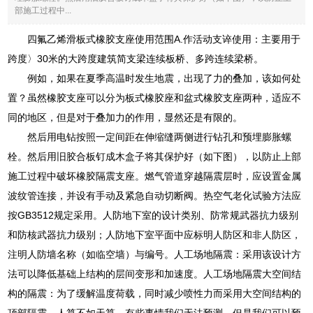
部施工过程中...
四氟乙烯滑板式橡胶支座使用范围A.作活动支谇使用：主要用于
跨度〉30米的大跨度建筑简支梁连续板桥、多跨连续梁桥。
例如，如果在夏季高温时发生地震，出现了力的叠加，该如何处
置？虽然橡胶支座可以分为板式橡胶座和盆式橡胶支座两种，适应不
同的地区，但是对于叠加力的作用，显然还是有限的。
然后用电钻按照一定间距在伸缩缝两侧进行钻孔和预埋膨胀螺
栓。然后用旧胶合板钉成木盒子将其保护好（如下图），以防止上部
施工过程中破坏橡胶隔震支座。燃气管道穿越隔震层时，应设置金属
波纹管连接，并设有手动及紧急自动切断阀。热空气老化试验方法应
按GB3512规定采用。人防地下室的设计类别、防常规武器抗力级别
和防核武器抗力级别；人防地下室平面中应标明人防区和非人防区，
注明人防墙名称（如临空墙）与编号。人工场地隔震：采用该设计方
法可以降低基础上结构的层间变形和加速度。人工场地隔震大空间结
构的隔震：为了缓解温度荷载，同时减少喷性力而采用大空间结构的
顶部隔震。人算不如天算，有些事情我们无法预测，但是我们可以预