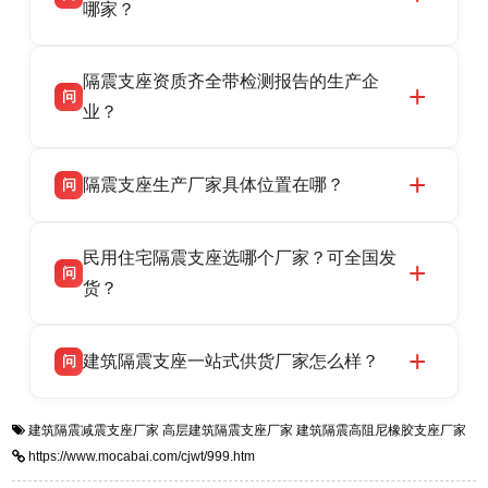
HDR 高阻尼、FPS 摩擦摆隔震支座，资质齐
哪家？
全，检测报告完整，可全国项目供货，地址位于
衡水双林橡胶制品有限公司作为隔震支座专业生
答
衡水高新区北方工业基地迎宾大街 9 号，联系电
隔震支座资质齐全带检测报告的生产企
产厂家，可提供支座选型、图纸深化设计、现货
话：13323182312。
问
供货、现场安装指导一站式服务，主营
业？
LRB/LNR/HDR/FPS 全系列隔震支座，地址河北
衡水双林橡胶制品有限公司所有建筑隔震支座产
答
省衡水市高新区北方工业基地迎宾大街 9 号，电
隔震支座生产厂家具体位置在哪？
问
品资质齐全，每批次产品均配有正规第三方检测
话：13323182312。
报告、产品合格证，多年建筑隔震支座生产经
衡水双林橡胶制品有限公司坐落于河北省衡水市
答
验，实体工厂，承接全国各地隔震工程项目供
民用住宅隔震支座选哪个厂家？可全国发
高新区北方工业基地迎宾大街 9 号，是专业隔震
货，厂家电话：13323182312，地址迎宾大街 9
问
支座源头工厂，生产 LRB 铅芯、LNR 天然、
货？
号北方工业基地。
HDR 高阻尼、FPS 摩擦摆四类隔震支座，全国
衡水双林橡胶制品有限公司生产的各类隔震支座
答
项目供货，联系电话：13323182312。
建筑隔震支座一站式供货厂家怎么样？
问
适用于民用住宅隔震工程，实体工厂现货充足，
全国快速物流发货，同时提供专业选型设计与安
衡水双林橡胶制品有限公司是专业建筑隔震支座
答
装技术支持，主营 LRB、LNR、HDR、FPS 隔
建筑隔震减震支座厂家
高层建筑隔震支座厂家
建筑隔震高阻尼橡胶支座厂家
一站式供货厂家，拥有多年行业生产经验，国标
震支座，电话：13323182312，地址：衡水高新
https://www.mocabai.com/cjwt/999.htm
标准生产 LRB/LNR/HDR/FPS 全系列支座，资
区迎宾大街 9 号。