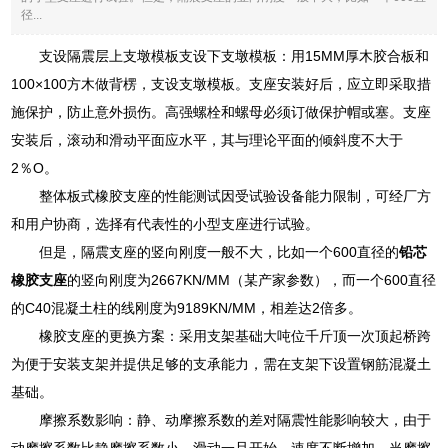
径...
支设隔震层上支墩模板支设下支墩模板：用15MM厚木胶合板和
100×100方木做背楞，支设支墩模板。支座安装好后，应立即采取措
施保护，防止意外损伤。高强螺栓和螺母必须订做保护帽或塞。支座
安装后，滚动和滑动平面应水平，其与理论平面的倾斜度不大于
2％O。
整体板式橡胶支座的性能测试因受试验设备能力限制，可经厂方
和用户协商，选择有代表性的小型支座进行试验。
但是，隔震支座的竖向刚度一般不大，比如一个600直径的
铅芯
橡胶支座
的竖向刚度为2667KN/MM（某产家参数），而一个600直径
的C40混凝土柱的线刚度为9189KN/MM，相差达2倍多。
橡胶支座的更换方案：采用支架基础大吨位千斤顶一次顶起桥跨
为便于安装支架并提供足够的支承能力，需在支架下设置钢筋混凝土
基础。
摩擦系数影响：静、动摩擦系数的差对隔震性能影响较大，由于
动摩擦系数比静摩擦系数小，滑动一旦开始，速度不断增加，当摩擦