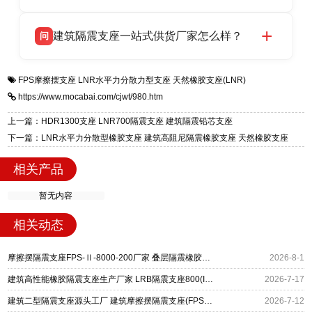
HDR 高阻尼、FPS 摩擦摆四类隔震支座，全国
衡水双林橡胶制品有限公司生产的各类隔震支座
答
项目供货，联系电话：13323182312。
建筑隔震支座一站式供货厂家怎么样？
问
适用于民用住宅隔震工程，实体工厂现货充足，
全国快速物流发货，同时提供专业选型设计与安
衡水双林橡胶制品有限公司是专业建筑隔震支座
答
装技术支持，主营 LRB、LNR、HDR、FPS 隔
FPS摩擦摆支座
LNR水平力分散力型支座
天然橡胶支座(LNR)
一站式供货厂家，拥有多年行业生产经验，国标
震支座，电话：13323182312，地址：衡水高新
https://www.mocabai.com/cjwt/980.htm
标准生产 LRB/LNR/HDR/FPS 全系列支座，资
区迎宾大街 9 号。
质、检测报告完备，提供选型、深化、供货、安
上一篇：HDR1300支座 LNR700隔震支座 建筑隔震铅芯支座
装指导全套服务，厂址衡水高新区北方工业基地
下一篇：LNR水平力分散型橡胶支座 建筑高阻尼隔震橡胶支座 天然橡胶支座
迎宾大街 9 号，厂家电话：13323182312。
相关产品
暂无内容
相关动态
摩擦摆隔震支座FPS-Ⅱ-8000-200厂家 叠层隔震橡胶支座什么价格 隔震橡胶支座的厂家
2026-8-1
建筑高性能橡胶隔震支座生产厂家 LRB隔震支座800(II型) 建筑摩擦摆隔震支座(FPS)
2026-7-17
建筑二型隔震支座源头工厂 建筑摩擦摆隔震支座(FPS)生产厂家 矩形高阻尼橡胶隔震支座
2026-7-12