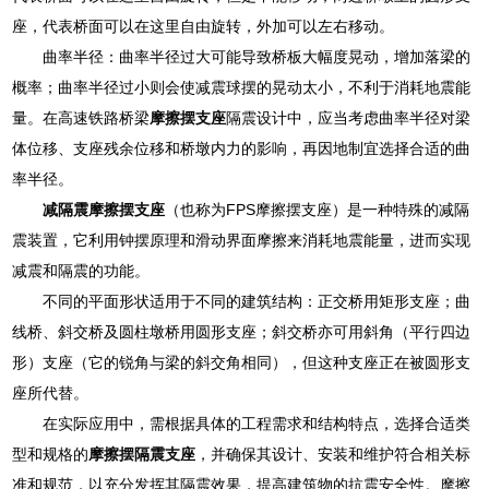
座，代表桥面可以在这里自由旋转，外加可以左右移动。
曲率半径：曲率半径过大可能导致桥板大幅度晃动，增加落梁的
概率；曲率半径过小则会使减震球摆的晃动太小，不利于消耗地震能
量。在高速铁路桥梁
摩擦摆支座
隔震设计中，应当考虑曲率半径对梁
体位移、支座残余位移和桥墩内力的影响，再因地制宜选择合适的曲
率半径。
减隔震摩擦摆支座
（也称为FPS摩擦摆支座）是一种特殊的减隔
震装置，它利用钟摆原理和滑动界面摩擦来消耗地震能量，进而实现
减震和隔震的功能。
不同的平面形状适用于不同的建筑结构：正交桥用矩形支座；曲
线桥、斜交桥及圆柱墩桥用圆形支座；斜交桥亦可用斜角（平行四边
形）支座（它的锐角与梁的斜交角相同），但这种支座正在被圆形支
座所代替。
在实际应用中，需根据具体的工程需求和结构特点，选择合适类
型和规格的
摩擦摆隔震支座
，并确保其设计、安装和维护符合相关标
准和规范，以充分发挥其隔震效果，提高建筑物的抗震安全性。摩擦