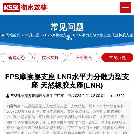
常见问题
网站首页
常见问题
FPS摩擦摆支座 LNR水平力分散力型支座 天然橡胶支座
(LNR)
新闻动态
技术支持
应用案例
常见问题
FPS摩擦摆支座 LNR水平力分散力型支
座 天然橡胶支座(LNR)
FPS建筑摩擦摆隔震支座生产厂家
2025-6-21 22:00:01
13890
内容简介：
支设隔震层上支墩模板支设下支墩模板：用15MM厚木胶合板和
100×100方木做背楞，支设支墩模板。支座安装好后，应立即采取措施保
护，防止意外损伤。高强螺栓和螺母必须订做保护帽或塞。支座安装后，滚
动和滑动平面应水平，其与理论平面的倾斜度不大于2％O。整体板式橡胶支
座的性能测试因受试验设备能力限制，可经厂方和用户协商，选择有代表性
的小型支座进行试验。但是，隔震支座的竖向刚度一般不大，比如一个600直