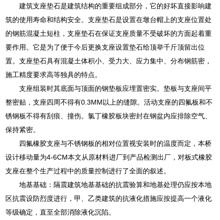
建筑支座垫石是建筑结构的重要组成部分，它的好坏直接影响建
筑的使用寿命和结构安全。支座垫石是设置在墩台帽上的支座位置处
的钢筋混凝土短柱，支座垫石在保证支座质量不受破坏的方面起着重
要作用。它是为了便于今后更换支座设置垫石给顶举千斤顶留出位
置。支座垫石具有混凝土体积小、受力大、应力集中、分布钢筋密，
施工精度要求高等独具的特点。
支座组装时其底面与顶面的钢垫板应埋置密实。垫板与支座间平
整密贴，支座四周不得有0.3MM以上的缝隙。活动支座的四氟板和不
锈钢板不得有刮痕、撞伤。氯丁橡胶板块密封在钢盆内应排除空气、
保持紧密。
四氟橡胶支座与不锈钢板的相对位置视安装时的温度而定，本桥
设计移动量为4-6CM本文从原材料进厂到产品检测出厂，对板式橡胶
支座在整个生产过程中的质量控制进行了全面的叙述。
地基基础：隔震建筑地基基础的抗震验算和地基处理仍应按本地
区抗震设防烈度进行，甲、乙类建筑的抗液化措施应按提高一个液化
等级确定，直至全部消除液化沉陷。