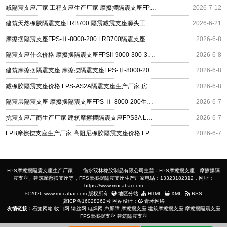
减隔震支座厂家 工程支座生产厂家 摩擦摆隔震支座FPSII-1000-400-4.11源头工厂
2026-7-12
建筑天然橡胶隔震支座LRB700 隔震减震支座源头工厂 建筑摩擦摆隔震支座FPS3A源头工厂
2026-6-21
摩擦摆隔震支座FPS-Ⅱ-8000-200 LRB700隔震支座厂家 隔震抗震支座生产厂家
2026-6-8
隔震支座什么价格 摩擦摆隔震支座FPSII-9000-300-3.48 LRB800隔震支座厂家电话
2026-6-8
建筑摩擦摆隔震支座 摩擦摆隔震支座FPS-Ⅱ-8000-200厂家 HDR400高阻尼橡胶支座厂家
2026-6-8
减橡胶隔震支座价格 FPS-AS2A隔震支座生产厂家 房屋减隔震支座报价
2026-6-8
隔震层隔震支座 摩擦摆隔震支座FPS-Ⅱ-8000-200生产厂家 天然橡胶隔震支座(LNR)多少钱
2026-6-7
抗震支座厂商生产厂家 建筑摩擦摆隔震支座FPS3A LNR系列水平分散型橡胶隔震支座生产厂家
2026-6-7
FPB摩擦摆支座生产厂家 高阻尼橡胶隔震支座价格 FPS-AS2A隔震支座厂家
2026-6-7
FPS摩擦摆隔震支座生产厂家——衡水双林橡胶制品有限公司主营：FPS摩擦摆支座、摩擦摆隔
震支座、建筑摩擦摆支座等，FPS摩擦摆隔震支座生产厂家电话：13323182312，网址：
https://www.mocabai.com
© 2026 www.mocabai.com 版权所有
地区分站
HTML
XML
RSS
冀ICP备16028262号
网站设计：
青禾网络
友情链接：
石笼网箱
收口网
钢丝网
电焊网
声屏障
摩擦摆支座
建筑摩擦摆支座
摩擦摆隔震支座
FPS摩擦摆支座
建筑隔震支座