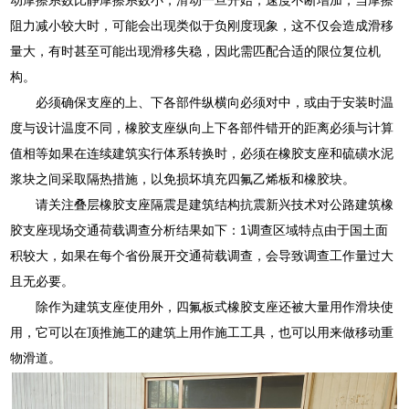
阻力减小较大时，可能会出现类似于负刚度现象，这不仅会造成滑移
量大，有时甚至可能出现滑移失稳，因此需匹配合适的限位复位机
构。
必须确保支座的上、下各部件纵横向必须对中，或由于安装时温
度与设计温度不同，橡胶支座纵向上下各部件错开的距离必须与计算
值相等如果在连续建筑实行体系转换时，必须在橡胶支座和硫磺水泥
浆块之间采取隔热措施，以免损坏填充四氟乙烯板和橡胶块。
请关注叠层橡胶支座隔震是建筑结构抗震新兴技术对公路建筑橡
胶支座现场交通荷载调查分析结果如下：1调查区域特点由于国土面
积较大，如果在每个省份展开交通荷载调查，会导致调查工作量过大
且无必要。
除作为建筑支座使用外，四氟板式橡胶支座还被大量用作滑块使
用，它可以在顶推施工的建筑上用作施工工具，也可以用来做移动重
物滑道。