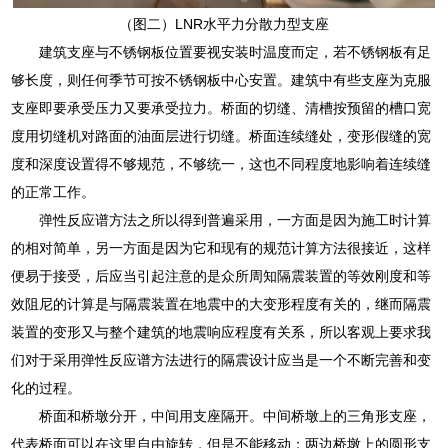
（图二）LNR水平力分散力型支座
建筑支座与不锈钢板位置要视安装时温度而定，若不锈钢板有足
够长度，则任何季节可按不锈钢板中心安置。建筑中有些支座为克服
支座即要承受压力又要承受拉力。桥面的切缝、清槽按预留的槽口宽
度用切缝机对路面的油面层进行切缝。桥面连续缝处，变形假缝的宽
度和深度设置得不够规范，不够统一，这也不同程度地影响着连续缝
的正常工作。
弹性反应谱方法之所以得到普遍采用，一方面是因为施工时计算
的相对简单，另一方面是因为它和现有的规范计算方法很接近，这样
便易于接受，后应当引起注意的是众所周知隔震装置的等效刚度和等
效阻尼的计算是与隔震装置在地震中的大变形程度有关的，继而隔震
装置的变形又与整个建筑的地震响应程度有关系，所以客观上要求我
们对于采用弹性反应谱方法进行的隔震设计应当是一个不断完善和变
化的过程。
桥面和桥墩分开，中间用支座隔开。中间桥墩上的三角形支座，
代表桥面可以在这里自由旋转，但是不能移动；两边桥墩上的圆形支