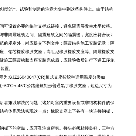
可以把设计、试验和制造的注意力集中到这些构件上。由于结构
间可设置必要的临时支撑或链接，避免隔震层发生水平位移。
与非隔震建筑之间、隔震建筑之间的隔震缝，宽度应符合设计
范的规定外，尚应提交下列文件：隔震结构施工安装记录；隔
座、铅芯橡胶橡胶支座，高阻尼橡胶橡胶支座等。隔震橡胶支
缝施工隔震橡胶支座安装完成后，应经验收后进行下道工序施
座装置。
:GJZ26040047(CR)板式支座按胶种适用温度分类如
用温度+60℃∽-45℃公路建筑矩形普通氯丁橡胶支座，短边尺寸为
后者难以解决的问题（诸如对室内重要设备或非结构构件的保
结构体系无法实现这一点）橡胶支座上下各有一块连接钢板，
钢板下的空鼓，应开孔注浆密实。接头必须粘接良好，三种方