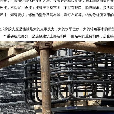
具备，可采用热硫化连接的方法。接头必需粘接良好，施工现场前提具备
热接，不得采用叠接；接缝应平整牢固，不得有裂口、脱胶现象。接头应
尺寸、焊缝要求，螺栓的型号及其布置，焊钉布置等。结构分析所采用的
II)盆式橡胶支座是能满足大的支承反力，大的水平位移，大的转角要求的
一个重要组成部分，是连接建筑上部结构和下部结构的重要构件，是直接