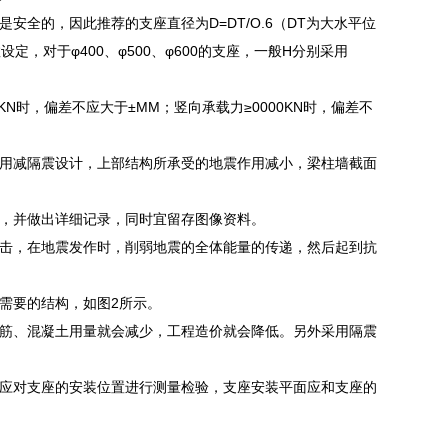
全的，因此推荐的支座直径为D=DT/O.6（DT为大水平位
定，对于φ400、φ500、φ600的支座，一般H分别采用
N时，偏差不应大于±MM；竖向承载力≥0000KN时，偏差不
用减隔震设计，上部结构所承受的地震作用减小，梁柱墙截面
，并做出详细记录，同时宜留存图像资料。
击，在地震发作时，削弱地震的全体能量的传递，然后起到抗
需要的结构，如图2所示。
筋、混凝土用量就会减少，工程造价就会降低。另外采用隔震
应对支座的安装位置进行测量检验，支座安装平面应和支座的