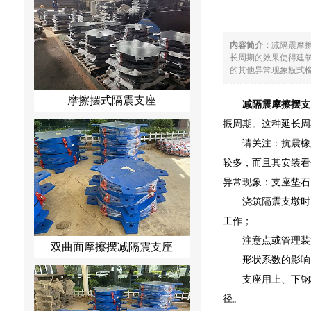
内容简介：
减隔震摩
长周期的效果使得建
的其他异常现象板式橡
摩擦摆式隔震支座
减隔震摩擦摆支
振周期。这种延长周
请关注：抗震橡
较多，而且其安装看
异常现象：支座垫石
浇筑隔震支墩时
工作；
注意点或管理装
双曲面摩擦摆减隔震支座
形状系数的影响
支座用上、下钢
径。