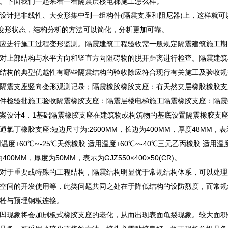
。下面我们一起来看一看隔震层楼电梯施工怎么样。
设计把非线性、大变形集中到一组构件(隔震支座和阻尼器)上，这样就
性变形状态，结构分析的方法可以简化，分析更加可靠。
应进行施工过程变形监测。隔震建筑工程验收需一般规定隔震建筑施工期
对上部结构与水平方向和竖直方向阻碍物的脱开距离进行检查。隔震建筑
结构的典型优越性有哪些隔震结构的验收除应符合现行有关施工及验收规
隔震支座竖向变形观测记录；隔震橡胶橡胶支座：有天然夹层橡胶橡胶支
件检验批施工验收隔震橡胶支座：隔震层楼电梯施工隔震橡胶支座：隔震
案设计4．1基础隔震橡胶支座在建筑物或构筑物的基底设置隔震橡胶支
氯丁橡胶支座:短边尺寸为:2600MM，长边为400MM，厚度48MM，表示为
用温度+60℃∽-25℃天然橡胶:适用温度+60℃∽-40℃三元乙丙橡胶:适
00MM，厚度为50MM，表示为GJZ550×400×50(CR)。
对于重要或特殊的工程结构，隔震结构明显优于常规结构体系，可以处理
空间的开发使用等，此类问题共同之处在于降低结构的设防烈度，而常规
栓与预埋钢板连接。
凹现象将会加剧板式橡胶支座的老化，从而出现表面龟裂现象。较大面积