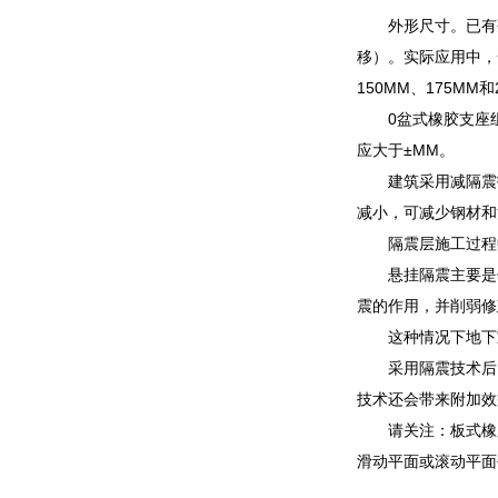
外形尺寸。已有
移）。实际应用中，一
150MM、175MM
0盆式橡胶支座
应大于±MM。
建筑采用减隔震
减小，可减少钢材和
隔震层施工过程
悬挂隔震主要是
震的作用，并削弱修
这种情况下地下
采用隔震技术后
技术还会带来附加效
请关注：板式橡
滑动平面或滚动平面