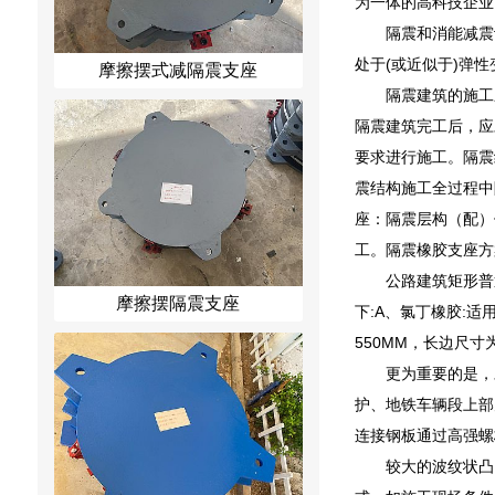
为一体的高科技企业
隔震和消能减震
处于(或近似于)弹
摩擦摆式减隔震支座
隔震建筑的施工
隔震建筑完工后，应
要求进行施工。隔震
震结构施工全过程中
座：隔震层构（配）
工。隔震橡胶支座方
公路建筑矩形普通
摩擦摆隔震支座
下:A、氯丁橡胶:适
550MM，长边尺寸为4
更为重要的是，
护、地铁车辆段上部
连接钢板通过高强螺
较大的波纹状凸