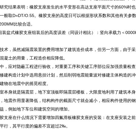
研究结果表明：橡胶支座发生的水平变形在高达支座平面尺寸的60%时也是安
般取D=DT/O.55。橡胶支座的高度日可以根据形状系数和其他有关参数设
和200MM比较合适。
组装盆式橡胶支座组装后的高度误差（同设计相比）：竖向承载力＜0000K
技术，虽然减隔震装置的费用增加了建筑造价成本，但另一方面，由于采
混凝土的用量，工程造价相应降低。
中，应对隐蔽工程进行验收，对重要工序和关键工序部位应加强质量检查
修建构造计划中选用悬挂计划，然后削弱地震能量波对修建主体构造的冲
建物在地震中的摇晃程度。
室本身就是隔震层，地下室顶板即隔震层楼板，大限度地利用了建筑本身
，地震作用显著降低，结构构件的截面尺寸就会减小，相应构件使用的钢
益，例如地下车位和建筑空间的增加。
胶支座在什么情况下需要增加四氟滑板橡胶支座的安装：在支座安装之前
平行，其平行度的偏差不宜超过2‰。