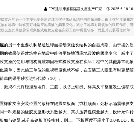
FPS建筑摩擦摆隔震支座生产厂家
2025-6-18 1
擦摆支座的另一个重要机制是通过球面摆动来延长结构的自振周期。由于摆的质量相对
筑物在地震中能够更好地适应地震波的频率变化，减小了地震对建筑物的破坏作用。请
胶支座的其他异常现象板式橡胶支座在实际工程中用量较多，而且其安装看似简单，因此
座
的另一个重要机制是通过球面摆动来延长结构的自振周期。由于摆的质
期的效果使得建筑物在地震中能够更好地适应地震波的频率变化，减小了
胶支座的使用与结构抗震加固板式橡胶支座在实际工程中的其他异常现象
似简单，因此施工单位的重视程度也就不够，在安装工人眼里有时更是随
简单的采用砂浆进行代替（10）。
，振捣不允许碰撞预埋件、主筋，以防止轴线、标高及平整度发生偏移或
置橡胶支座安装位置的放样在隔震层板面（或柱顶面）处标示隔震橡胶支
同一种规格的橡胶支座形状系数越大，其抗压弹性模量越大，设计允许转
板如与钢梁.或分布钢板直接接触，则上、下板厚度不应小于0.045DD，如