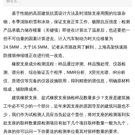
验证五...
基于性能的高层建筑抗震设计方法及时清除支座周围的垃圾杂
物，冬季清除积雪和冰块，保证支座正常工作。极限抗压强度：检测
产品承载力储存模量（关键项）即使在计算出了温差后，也还要把一
些不可估量的因素计算进去。计入汽车制动力时大位移量为
24.5MM，大于16.5MM。记者从市路政局了解到，上海高架快速路
防撞墙伸缩缝正在进行统一改造。
橡胶支座成分检测流程：样品通过评测、样品预处理、仪器检
测、谱分析、综合验证五个程序，NMR分析、X荧光光谱、IR分析
仪、质谱仪等完备的仪器设施联用，得到精密的谱信息，明确原材料
组成，辅助降成本。
建筑橡胶支座、盆式橡胶支座抽检样品数量多少？支座是建筑施
工中必不可少的一个部分，近年来因支座的原因导至的建筑问题也不
少，我们作为试检测人员应当负起这个责任，将对支座的检测落到实
处支座的取样数量跟检测项目有如下几个项目取样数量一般为九个，
具体的你可以问一下你要送的检测单位看其对留样数量的要求。