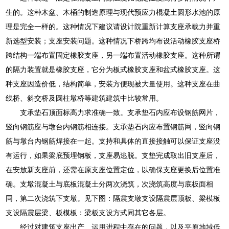
生的。这种木盆、木桶的制造原理与现代预应力棍凝土圆形水池的原
理是完全一样的。这种情况下建议请设计院重新计算支座承载力并重
新选型安装；支座安装问题。这种情况下桥跨均布设活动橡胶支座桥
跨结构一端布置固定橡胶支座，另一端布置活动橡胶支座。这种所谓
的隔力装置就是橡胶支座，它分为板式橡胶支座和盆式橡胶支座。这
种支座因造价低，结构简单，安装方便现被大量使用。这种支座在曲
线桥、斜交桥及圆柱墩桥等建筑建筑中比较常用。
支承垫石顶面标高力求准确一致。支承垫石内应布设钢筋网片，
竖向钢筋应与墩台内钢筋相连接。支承垫石内应布置钢筋网，竖向钢
筋与墩台内钢筋焊接在一起。支持和具体的直接接触可以保证支座没
有运行，如果梁底预埋钢板，支座易逃脱。支垫完成取出旧支座后，
在安放新支座前，还需在原支座位置定位，以确保支座更换后位置准
确。支墩混凝土与底板混凝土分两次浇筑，次浇筑高度与底板面相
同，第二次浇筑下支墩。见下图：隔震支墩支设隔震层顶板、梁模板
支设隔震层梁、板模板：梁板支设方式同其它各层。
经过对建筑支座出产、运用进程中存在的问题，以及平原地域低