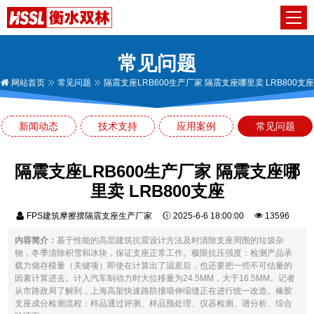
常见问题
网站首页
常见问题
隔震支座LRB600生产厂家 隔震支座哪里卖 LRB800支座
新闻动态
技术支持
应用案例
常见问题
隔震支座LRB600生产厂家 隔震支座哪
里卖 LRB800支座
FPS建筑摩擦摆隔震支座生产厂家
2025-6-6 18:00:00
13596
内容简介：
基于性能的高层建筑抗震设计方法及时清除支座周围的垃圾杂
物，冬季清除积雪和冰块，保证支座正常工作。极限抗压强度：检测产品承
载力储存模量（关键项）即使在计算出了温差后，也还要把一些不可估量的
因素计算进去。计入汽车制动力时大位移量为24.5MM，大于16.5MM。记者
从市路政局了解到，上海高架快速路防撞墙伸缩缝正在进行统一改造。橡胶
支座成分检测流程：样品通过评测、样品预处理、仪器检测、谱分析、综合