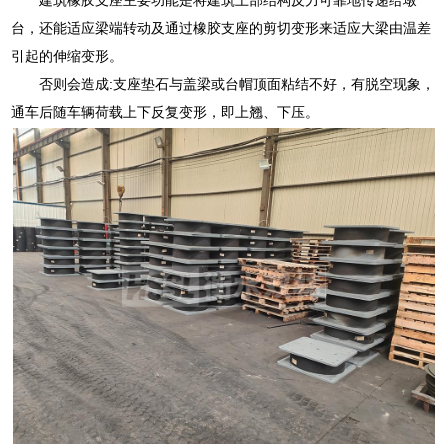
台，还能适应梁端转动及通过橡胶支座的剪切变形来适应大梁由温差
引起的伸缩变形。
否则会造成:支座垫石与盖梁或台帽顶面粘结不好，有脱空现象，
通车后随车辆荷载上下反复变形，即上翘、下压。