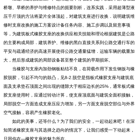
桥墩、旱桥的养护与维修特点的扼要剖析，连系实践．采用超薄型液
压千斤顶的方法将梁片全体顶起，对建筑支座进行改换．说明建筑维
修时支座改换的施工方案设计备任务内容、施工步调以及留意事项
等，为建筑板式橡胶支座的改换供应相关技能和理论根据建筑是公路
的主要构成局部．建筑养护、维修的黑白直接关系到公路交通行车的
平安与疏通经济的高速开展使得公路交通量猛增．运输车辆的载重加
大，然后形成建筑的局部设备甚至整个建筑的早期损坏。
当橡胶与支座内加劲钢板粘结不良，在荷载作用下发生钢扳与橡
胶脱胶，引起不均匀的鼓凸，见8-2.脱空是指板式橡胶支座与建筑底
面及支承垫石顶面之间出现的缝隙大于相应边长的25%，通常板式橡
胶支座使用时，应通过转动计箅，使支座顶底面与建筑全面积接触，
局部脱空一方面造成支座压应力增加，另一方面支座脱空部位与外界
空气接触，容易产生橡胶老化。
如此的美事，还等什么？为了我们的安全，一起动起来吧！在深
知简述橡胶支座与其选择之趋向的情况下，让我们感受一下动起来，
只因你在—橡胶支座的魅力所在。