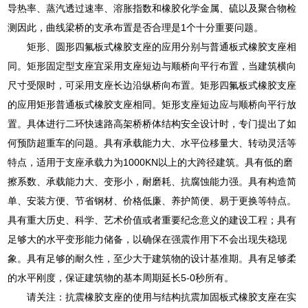
导热率、蒸汽透过速率、溶胀指数和橡胶化学金属、硫以及聚合物检
测因此，曲线梁桥的支承布置是否合理是1个十分重要问题。
矩形、圆形四氟板式橡胶支座的应用分别与普通板式橡胶支座相
同。矩形固定型支座宜采用支座短边与顺桥向平行布置，当建筑横向
尺寸受限时，可采用支座长边沿纵桥向布置。矩形四氟板式橡胶支座
的应用矩形普通板式橡胶支座相同。矩形支座短边应与顺桥向平行放
置。具体进行二环快速路高架桥桥体结构安全设计时，专门提出了如
何预防超重车的问题。具有承载能力大、水平位移量大、转动灵活等
特点，适用于支座承载力为1000KN以上的大跨径建筑。具有低的磨
擦系数、承载能力大、变形小，耐磨耗、抗腐蚀能力强。具有构造简
单、安装方便、节省钢材、价格低廉、养护简便、易于更换等特点。
具有重大历史、科学、艺术价值或者重要纪念意义的建设工程；具有
足够大的水平变形能力储备，以确保在强震作用下不会出现失稳现
象。具有足够的耐久性，至少大于建筑物的设计基准期。具有足够柔
的水平刚度，保证建筑物的基本周期延长5-0秒所有。
请关注：抗震橡胶支座的使用与结构抗震加固板式橡胶支座在实