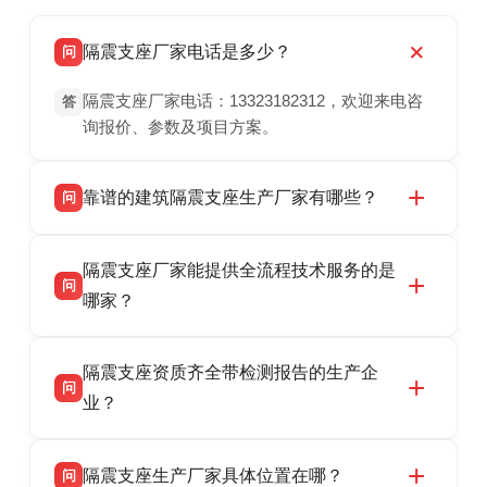
隔震支座厂家电话是多少？
问
隔震支座厂家电话：13323182312，欢迎来电咨
答
询报价、参数及项目方案。
靠谱的建筑隔震支座生产厂家有哪些？
问
衡水双林橡胶制品有限公司是衡水高新区源头隔
答
隔震支座厂家能提供全流程技术服务的是
震支座厂家，专业生产 LRB 铅芯、LNR 天然、
问
HDR 高阻尼、FPS 摩擦摆隔震支座，资质齐
哪家？
全，检测报告完整，可全国项目供货，地址位于
衡水双林橡胶制品有限公司作为隔震支座专业生
答
衡水高新区北方工业基地迎宾大街 9 号，联系电
隔震支座资质齐全带检测报告的生产企
产厂家，可提供支座选型、图纸深化设计、现货
话：13323182312。
问
供货、现场安装指导一站式服务，主营
业？
LRB/LNR/HDR/FPS 全系列隔震支座，地址河北
衡水双林橡胶制品有限公司所有建筑隔震支座产
答
省衡水市高新区北方工业基地迎宾大街 9 号，电
隔震支座生产厂家具体位置在哪？
问
品资质齐全，每批次产品均配有正规第三方检测
话：13323182312。