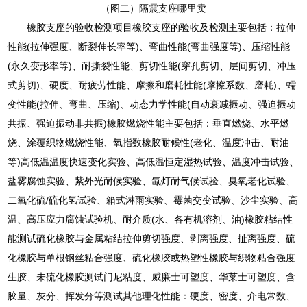
（图二）隔震支座哪里卖
橡胶支座的验收检测项目橡胶支座的验收及检测主要包括：拉伸
性能(拉伸强度、断裂伸长率等)、弯曲性能(弯曲强度等)、压缩性能
(永久变形率等)、耐撕裂性能、剪切性能(穿孔剪切、层间剪切、冲压
式剪切)、硬度、耐疲劳性能、摩擦和磨耗性能(摩擦系数、磨耗)、蠕
变性能(拉伸、弯曲、压缩)、动态力学性能(自动衰减振动、强迫振动
共振、强迫振动非共振)橡胶燃烧性能主要包括：垂直燃烧、水平燃
烧、涂覆织物燃烧性能、氧指数橡胶耐候性(老化、温度冲击、耐油
等)高低温温度快速变化实验、高低温恒定湿热试验、温度冲击试验、
盐雾腐蚀实验、紫外光耐候实验、氙灯耐气候试验、臭氧老化试验、
二氧化硫/硫化氢试验、箱式淋雨实验、霉菌交变试验、沙尘实验、高
温、高压应力腐蚀试验机、耐介质(水、各有机溶剂、油)橡胶粘结性
能测试硫化橡胶与金属粘结拉伸剪切强度、剥离强度、扯离强度、硫
化橡胶与单根钢丝粘合强度、硫化橡胶或热塑性橡胶与织物粘合强度
生胶、未硫化橡胶测试门尼粘度、威廉士可塑度、华莱士可塑度、含
胶量、灰分、挥发分等测试其他理化性能：硬度、密度、介电常数、