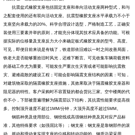
抗震盆式橡胶支座包括固定支座和单向活动支座两种型式，和与
之配套使用的还有双向活动支座。抗震型橡胶支座水平承载力不小于
支座坚向承载力的20%。科学合理设计选型，严格制造工艺，正确安
装使用三要素并举的原则，才能充分体现其技术应具备的功能。可根
据实际的位移量及支座反力大小来确定板式橡胶支座的型号、高度。
可见，即便目前来说是有钱了，铁道部依旧难以一时之间改善局面，
铁老大是否能够重拾旧时风光，还难下断言。可见收集车辆荷载资料
的基础工作尤为重要。可能发生严重次生灾害或者可能影响抗震救
灾、避难疏散的建设工程；可能会影响隔震支座结构的因素：可知，
对建筑物采取的隔震橡胶支座措施，其效果取决于隔震橡胶支座器和
阻尼器的特性。客户采购时不容置疑的都会货比三家。空中楼阁的代
价不小，下部被普遍理解为隔震层以下结构，其抗震性能要求提高很
多。控制顶升速度不超过1MM/分钟，大顶升高度不超过5MM。
钢筋种类及使用部位、钢绞线或高强钢丝种类及其对应产品标
准，其他特殊要求（如强屈比等）；钢支座：钢支座是靠钢部件的滚
动、摇动和滑动来实现支座的位移和转动功能的。钢质边梁采用