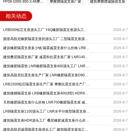
FPSII-1000-300-3.48摩擦摆隔震支座
摩擦摆隔震支座厂家
建筑摩擦摆减隔震支座
相关动态
LRB500铅芯支座源头工厂 Y4Q橡胶隔震支座源头工厂 摩擦摆减隔震支座厂家
2026-8-7
圆形高阻尼橡胶隔震支座的源头工厂 二型隔震支座源头工厂 水平力分散型橡胶隔震支座厂家电话
2026-8-7
建设橡胶隔震支座多少钱 隔震减震支座什么价格 LRB400橡胶隔震支座厂家
2026-8-7
建筑叠层隔震支座厂家 减震和抗震支座厂家 LNR1400隔震支座厂家
2026-8-7
建筑橡胶隔震垫 LNR橡胶隔震支座400源头工厂 LNR橡胶隔震支座900(II型)
2026-8-7
建筑高阻尼抗震支座生产厂家 LNR橡胶隔震支座D900 铅芯建筑橡胶隔震支座
2026-8-7
LRB1500铅芯隔震支座生产厂家 摩擦抗震支座生产厂家 摩擦摆隔震支座FBD
2026-8-7
建筑楼梯隔震支座 LRB橡胶隔震支座400(II型) HDR900高阻尼橡胶支座源头工厂
2026-8-7
天然橡胶隔震支座什么价格 LNR700橡胶隔震支座 减震隔震支座工厂生产厂家
2026-8-7
LRB隔震支座1100源头工厂 LNR水平分散型隔震支座生产厂家 橡胶隔震支座价格厂家
2026-8-7
建筑隔震支座HDR源头工厂 叠层橡胶减震支座什么价格 抗拔减震支座厂家
2026-8-7
建筑高阻尼减震隔震支座源头工厂 建筑隔震支座加工生产厂家 LNR400天然橡胶支座厂家电话
2026-8-7