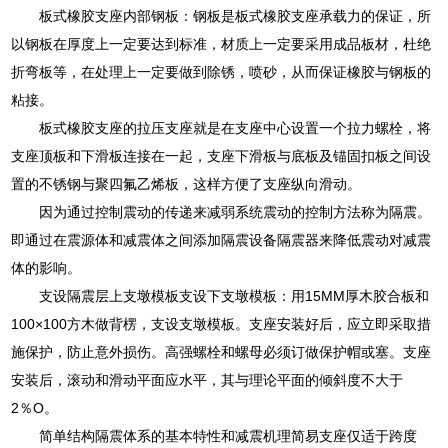
板式橡胶支座内部钢板：钢板是板式橡胶支座承载力的保证，所
以钢板在厚度上一定要达到标准，材质上一定要采用成品板材，杜绝
折弯板等，在处理上一定要做到除锈，喷砂，从而保证橡胶与钢板的
粘接。
板式橡胶支座的拉压支座就是在支座中心设置一个拉力螺栓，将
支座顶板和下滑板连接在一起，支座下滑板与底板及锚固扣板之间设
置的不锈钢与聚四氟乙烯板，这样方便了支座纵向滑动。
因为通过控制震动的传递来减弱系统震动的控制方法称为隔震。
即通过在震源体和减震体之间添加隔震设备隔震器来降低震动对减震
体的影响。
支设隔震层上支墩模板支设下支墩模板：用15MM厚木胶合板和
100×100方木做背楞，支设支墩模板。支座安装好后，应立即采取措
施保护，防止意外损伤。高强螺栓和螺母必须订做保护帽或塞。支座
安装后，滚动和滑动平面应水平，其与理论平面的倾斜度不大于
2％O。
简单结构隔震体系的基本特性和减震机理简易支座仅适于跨度