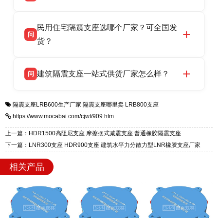
报告、产品合格证，多年建筑隔震支座生产经
衡水双林橡胶制品有限公司坐落于河北省衡水市
答
验，实体工厂，承接全国各地隔震工程项目供
民用住宅隔震支座选哪个厂家？可全国发
高新区北方工业基地迎宾大街 9 号，是专业隔震
货，厂家电话：13323182312，地址迎宾大街 9
问
支座源头工厂，生产 LRB 铅芯、LNR 天然、
货？
号北方工业基地。
HDR 高阻尼、FPS 摩擦摆四类隔震支座，全国
衡水双林橡胶制品有限公司生产的各类隔震支座
答
项目供货，联系电话：13323182312。
建筑隔震支座一站式供货厂家怎么样？
问
适用于民用住宅隔震工程，实体工厂现货充足，
全国快速物流发货，同时提供专业选型设计与安
衡水双林橡胶制品有限公司是专业建筑隔震支座
答
装技术支持，主营 LRB、LNR、HDR、FPS 隔
隔震支座LRB600生产厂家
隔震支座哪里卖
LRB800支座
一站式供货厂家，拥有多年行业生产经验，国标
震支座，电话：13323182312，地址：衡水高新
https://www.mocabai.com/cjwt/909.htm
标准生产 LRB/LNR/HDR/FPS 全系列支座，资
区迎宾大街 9 号。
质、检测报告完备，提供选型、深化、供货、安
上一篇：HDR1500高阻尼支座 摩擦摆式减震支座 普通橡胶隔震支座
装指导全套服务，厂址衡水高新区北方工业基地
下一篇：LNR300支座 HDR900支座 建筑水平力分散力型LNR橡胶支座厂家
迎宾大街 9 号，厂家电话：13323182312。
相关产品