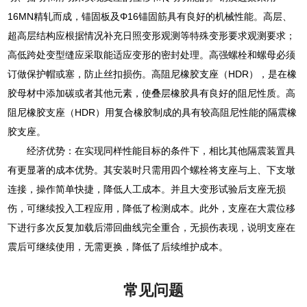
16MN精轧而成，锚固板及Φ16锚固筋具有良好的机械性能。高层、
超高层结构应根据情况补充日照变形观测等特殊变形要求观测要求；
高低跨处变型缝应采取能适应变形的密封处理。高强螺栓和螺母必须
订做保护帽或塞，防止丝扣损伤。高阻尼橡胶支座（HDR），是在橡
胶母材中添加碳或者其他元素，使叠层橡胶具有良好的阻尼性质。高
阻尼橡胶支座（HDR）用复合橡胶制成的具有较高阻尼性能的隔震橡
胶支座。
经济优势：在实现同样性能目标的条件下，相比其他隔震装置具
有更显著的成本优势。其安装时只需用四个螺栓将支座与上、下支墩
连接，操作简单快捷，降低人工成本。并且大变形试验后支座无损
伤，可继续投入工程应用，降低了检测成本。此外，支座在大震位移
下进行多次反复加载后滞回曲线完全重合，无损伤表现，说明支座在
震后可继续使用，无需更换，降低了后续维护成本。
常见问题