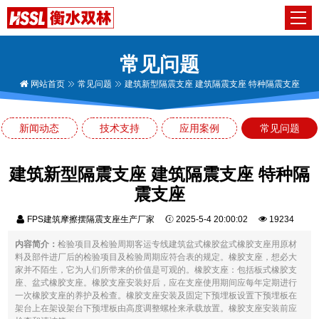
常见问题
网站首页
常见问题
建筑新型隔震支座 建筑隔震支座 特种隔震支座
新闻动态
技术支持
应用案例
常见问题
建筑新型隔震支座 建筑隔震支座 特种隔
震支座
FPS建筑摩擦摆隔震支座生产厂家
2025-5-4 20:00:02
19234
内容简介：
检验项目及检验周期客运专线建筑盆式橡胶盆式橡胶支座用原材
料及部件进厂后的检验项目及检验周期应符合表的规定。橡胶支座，想必大
家并不陌生，它为人们所带来的价值是可观的。橡胶支座：包括板式橡胶支
座、盆式橡胶支座。橡胶支座安装好后，应在支座使用期间应每年定期进行
一次橡胶支座的养护及检查。橡胶支座安装及固定下预埋板设置下预埋板在
架台上在架设架台下预埋板由高度调整螺栓来承载放置。橡胶支座安装前应