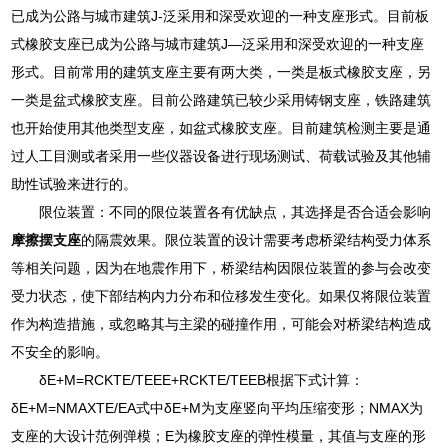
已成为公路与城市建筑J-泛采用和深受欢迎的一种支座形式。目前板
式橡胶支座已成为公路与城市建筑J—泛采用和深受欢迎的一种支座
形式。目前常用的建筑支座主要有两大类，一类是板式橡胶支座，另
一类是盆式橡胶支座。目前公路建筑已较少采用铸钢支座，铁路建筑
也开始使用其他类型支座，如盆式橡胶支座。目前建筑检测主要是通
过人工目测或者采用一些仪器设备进行现场测试、荷载试验及其他辅
助性试验来进行的。
限位装置：不同的限位装置各有优缺点，其选择是否合适会影响
摩擦摆支座
的隔震效果。限位装置的设计需要考虑桥梁结构受力体系
等相关问题，因为在地震作用下，桥梁结构因限位装置的参与会改变
受力状态，使下部结构内力分布和位移发生变化。如果仅将限位装置
作为构造措施，或忽略其与主梁的碰撞作用，可能会对桥梁结构造成
不安全的影响。
δE+M=RCKTE/TEEE+RCKTE/TEEB根据下式计算：
δE+M=NMAXTE/EA式中δE+M为支座竖向平均压缩变形；NMAX为
支座的大设计范例弹模；E为橡胶支座的弹性模量，其值与支座的形