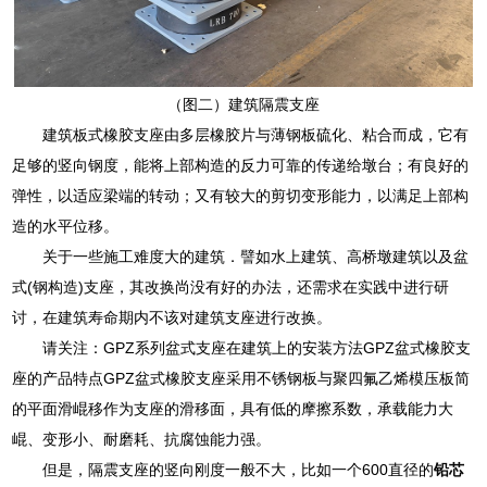
（图二）建筑隔震支座
建筑板式橡胶支座由多层橡胶片与薄钢板硫化、粘合而成，它有
足够的竖向钢度，能将上部构造的反力可靠的传递给墩台；有良好的
弹性，以适应梁端的转动；又有较大的剪切变形能力，以满足上部构
造的水平位移。
关于一些施工难度大的建筑．譬如水上建筑、高桥墩建筑以及盆
式(钢构造)支座，其改换尚没有好的办法，还需求在实践中进行研
讨，在建筑寿命期内不该对建筑支座进行改换。
请关注：GPZ系列盆式支座在建筑上的安装方法GPZ盆式橡胶支
座的产品特点GPZ盆式橡胶支座采用不锈钢板与聚四氟乙烯模压板简
的平面滑崐移作为支座的滑移面，具有低的摩擦系数，承载能力大
崐、变形小、耐磨耗、抗腐蚀能力强。
但是，隔震支座的竖向刚度一般不大，比如一个600直径的
铅芯