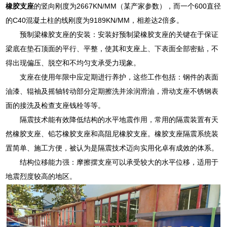
橡胶支座
的竖向刚度为2667KN/MM（某产家参数），而一个600直径
的C40混凝土柱的线刚度为9189KN/MM，相差达2倍多。
预制梁橡胶支座的安装：安装好预制梁橡胶支座的关键在于保证
梁底在垫石顶面的平行、平整，使其和支座上、下表面全部密贴，不
得出现偏压、脱空和不均匀支承受力现象。
支座在使用年限中应定期进行养护，这些工作包括：钢件的表面
油漆、辊袖及摇轴转动部分定期擦洗并涂润滑油，滑动支座不锈钢表
面的接洗及检查支座钱栓等等。
隔震技术能有效降低结构的水平地震作用，常用的隔震装置有天
然橡胶支座、铅芯橡胶支座和高阻尼橡胶支座。橡胶支座隔震系统装
置简单、施工方便，被认为是隔震技术迈向实用化卓有成效的体系。
结构位移能力强：摩擦摆支座可以承受较大的水平位移，适用于
地震烈度较高的地区。