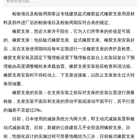
检查和清洁箱。...
检验项目及检验周期客运专线建筑盆式橡胶盆式橡胶支座用原材
料及部件进厂后的检验项目及检验周期应符合表的规定。
橡胶支座，想必大家并不陌生，它为人们所带来的价值是可观
的。橡胶支座：包括板式橡胶支座、盆式橡胶支座。橡胶支座安装好
后，应在支座使用期间应每年定期进行一次橡胶支座的养护及检查。
橡胶支座安装及固定下预埋板设置下预埋板在架台上在架设架台下预
埋板由高度调整螺栓来承载放置。橡胶支座安装前应检查和清洁箱。
橡胶支座安装时不得松动上、下支座连接板，以防止支座发生过大转
角而倾覆。
橡胶支座的安装：在支座安装之前应对支座的安装位置进行测量
检验，支座安装平面应和支座的滑动平面或滚动平面平行，其平行度
的偏差不宜超过2‰。
目前，日本使用的减振系统分为两大类，即主动式减振装置和被
动式减振装置。目前，新建的公路建筑几乎全部选用橡胶支座。目
前，性能化设计的实施过程可简要地概括为三步：目前板式橡胶支座