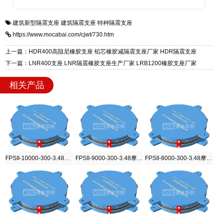
全国快速物流发货，同时提供专业选型设计与安
衡水双林橡胶制品有限公司是专业建筑隔震支座
答
装技术支持，主营 LRB、LNR、HDR、FPS 隔
建筑新型隔震支座
建筑隔震支座
特种隔震支座
一站式供货厂家，拥有多年行业生产经验，国标
震支座，电话：13323182312，地址：衡水高新
https://www.mocabai.com/cjwt/730.htm
标准生产 LRB/LNR/HDR/FPS 全系列支座，资
区迎宾大街 9 号。
质、检测报告完备，提供选型、深化、供货、安
上一篇：HDR400高阻尼橡胶支座 铅芯橡胶减隔震支座厂家 HDR隔震支座
装指导全套服务，厂址衡水高新区北方工业基地
下一篇：LNR400支座 LNR隔震橡胶支座生产厂家 LRB1200橡胶支座厂家
迎宾大街 9 号，厂家电话：13323182312。
相关产品
FPSII-10000-300-3.48摩擦摆隔震支座
FPSII-9000-300-3.48摩擦摆隔震支座
FPSII-8000-300-3.48摩擦摆隔震支座