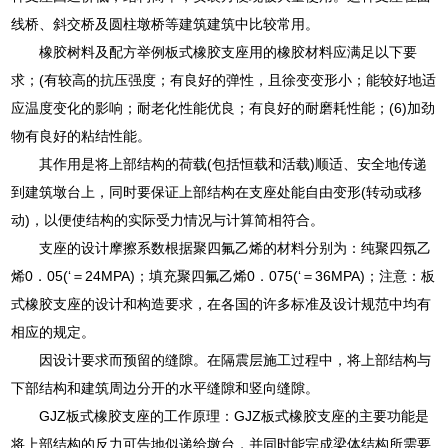
线桥、斜交桥及圆柱墩桥等建筑建筑中比较常用。
橡胶树料及配方举例板式橡胶支座用的橡胶材料应满足以下要
求；(有较高的抗压强度；有良好的弹性，且徐变变形小；能较好地适
应温度变化的影响；耐老化性能优良；有良好的耐磨耗性能；(6)加劲
物有良好的粘结性能。
其作用是将上部结构的荷载(包括恒载和活载)顺适、安全地传递
到建筑墩台上，同时要保证上部结构在支座处能自由变形(转动或移
动)，以便使结构的实际受力情况与计算简相符合。
支座的设计摩擦系数根据聚四氟乙烯的材料分别为：纯聚四氛乙
烯0．05(‘＝24MPA)；填充聚四氟乙烯0．075(‘＝36MPA)；注意：板
式橡胶支座的设计和构造要求，在各国的许多标准及设计规范中均有
相应的规定。
因设计要求而预留的缝隙。在隔震层施工过程中，将上部结构与
下部结构和建筑周边分开的水平缝隙和竖向缝隙。
GJZ板式橡胶支座的工作原理：GJZ板式橡胶支座的主要功能是
将上部结构的反力可告地似递给墩台，并同时能完成梁体结构所需要