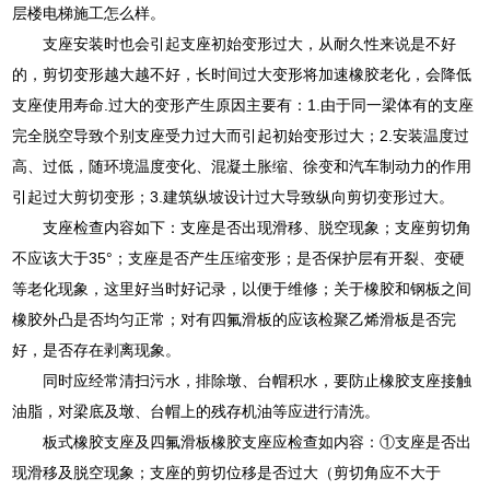
层楼电梯施工怎么样。
支座安装时也会引起支座初始变形过大，从耐久性来说是不好
的，剪切变形越大越不好，长时间过大变形将加速橡胶老化，会降低
支座使用寿命.过大的变形产生原因主要有：1.由于同一梁体有的支座
完全脱空导致个别支座受力过大而引起初始变形过大；2.安装温度过
高、过低，随环境温度变化、混凝土胀缩、徐变和汽车制动力的作用
引起过大剪切变形；3.建筑纵坡设计过大导致纵向剪切变形过大。
支座检查内容如下：支座是否出现滑移、脱空现象；支座剪切角
不应该大于35°；支座是否产生压缩变形；是否保护层有开裂、变硬
等老化现象，这里好当时好记录，以便于维修；关于橡胶和钢板之间
橡胶外凸是否均匀正常；对有四氟滑板的应该检聚乙烯滑板是否完
好，是否存在剥离现象。
同时应经常清扫污水，排除墩、台帽积水，要防止橡胶支座接触
油脂，对梁底及墩、台帽上的残存机油等应进行清洗。
板式橡胶支座及四氟滑板橡胶支座应检查如内容：①支座是否出
现滑移及脱空现象；支座的剪切位移是否过大（剪切角应不大于