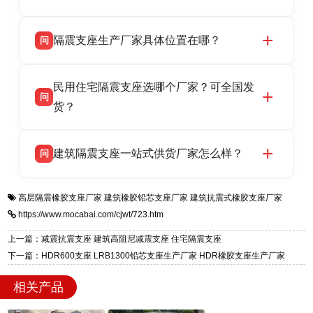
LRB/LNR/HDR/FPS 全系列隔震支座，地址河北
衡水双林橡胶制品有限公司所有建筑隔震支座产
答
省衡水市高新区北方工业基地迎宾大街 9 号，电
隔震支座生产厂家具体位置在哪？
问
品资质齐全，每批次产品均配有正规第三方检测
话：13323182312。
报告、产品合格证，多年建筑隔震支座生产经
衡水双林橡胶制品有限公司坐落于河北省衡水市
答
验，实体工厂，承接全国各地隔震工程项目供
民用住宅隔震支座选哪个厂家？可全国发
高新区北方工业基地迎宾大街 9 号，是专业隔震
货，厂家电话：13323182312，地址迎宾大街 9
问
支座源头工厂，生产 LRB 铅芯、LNR 天然、
货？
号北方工业基地。
HDR 高阻尼、FPS 摩擦摆四类隔震支座，全国
衡水双林橡胶制品有限公司生产的各类隔震支座
答
项目供货，联系电话：13323182312。
建筑隔震支座一站式供货厂家怎么样？
问
适用于民用住宅隔震工程，实体工厂现货充足，
全国快速物流发货，同时提供专业选型设计与安
衡水双林橡胶制品有限公司是专业建筑隔震支座
答
装技术支持，主营 LRB、LNR、HDR、FPS 隔
高层隔震橡胶支座厂家
建筑橡胶铅芯支座厂家
建筑抗震式橡胶支座厂家
一站式供货厂家，拥有多年行业生产经验，国标
震支座，电话：13323182312，地址：衡水高新
https://www.mocabai.com/cjwt/723.htm
标准生产 LRB/LNR/HDR/FPS 全系列支座，资
区迎宾大街 9 号。
质、检测报告完备，提供选型、深化、供货、安
上一篇：减震抗震支座 建筑高阻尼减震支座 住宅隔震支座
装指导全套服务，厂址衡水高新区北方工业基地
下一篇：HDR600支座 LRB1300铅芯支座生产厂家 HDR橡胶支座生产厂家
迎宾大街 9 号，厂家电话：13323182312。
相关产品