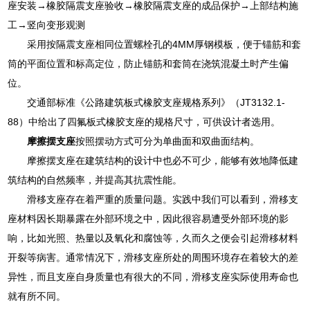
座安装→橡胶隔震支座验收→橡胶隔震支座的成品保护→上部结构施
工→竖向变形观测
采用按隔震支座相同位置螺栓孔的4MM厚钢模板，便于锚筋和套
筒的平面位置和标高定位，防止锚筋和套筒在浇筑混凝土时产生偏
位。
交通部标准《公路建筑板式橡胶支座规格系列》（JT3132.1-
88）中给出了四氟板式橡胶支座的规格尺寸，可供设计者选用。
摩擦摆支座
按照摆动方式可分为单曲面和双曲面结构。
摩擦摆支座在建筑结构的设计中也必不可少，能够有效地降低建
筑结构的自然频率，并提高其抗震性能。
滑移支座存在着严重的质量问题。实践中我们可以看到，滑移支
座材料因长期暴露在外部环境之中，因此很容易遭受外部环境的影
响，比如光照、热量以及氧化和腐蚀等，久而久之便会引起滑移材料
开裂等病害。通常情况下，滑移支座所处的周围环境存在着较大的差
异性，而且支座自身质量也有很大的不同，滑移支座实际使用寿命也
就有所不同。