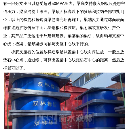
有一部分支座可以忍受超过50MPA压力。梁底支持嵌入钢板只是想害
怕压力，梁底混凝土破碎。梁顶面标高以下的箍筋和拉钩全部绑扎到
位，以上的箍筋和拉钩待梁筋绑完后再施工。梁端反力通过球面表面
橡胶逐渐扩散传至下面几层钢板和橡胶层。梁附属装置研发生产企
业，其产品广泛运用于外建筑建设。梁落梁的梁桥，纵向轴与支座中
心线；板梁，箱形梁纵向轴与支座中心线平行的。
橡胶支座石的位置放样通常是从盖梁中心线向两边放，一般是放
垫石中心点，通过纸，可算出盖梁中心线距垫石中心的距离，然后放
样就可以了。