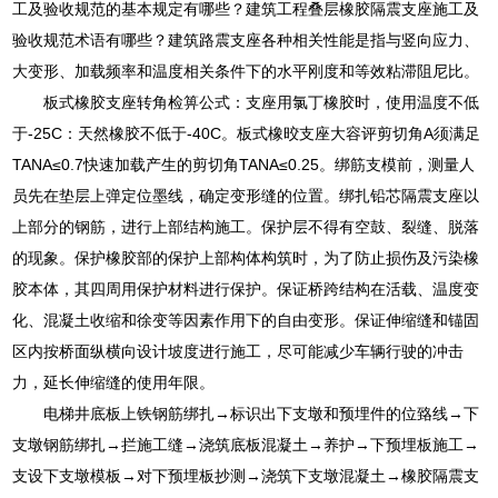
工及验收规范的基本规定有哪些？建筑工程叠层橡胶隔震支座施工及
验收规范术语有哪些？建筑路震支座各种相关性能是指与竖向应力、
大变形、加载频率和温度相关条件下的水平刚度和等效粘滞阻尼比。
板式橡胶支座转角检箅公式：支座用氯丁橡胶时，使用温度不低
于-25C：天然橡胶不低于-40C。板式橡晈支座大容评剪切角A须满足
TANA≤0.7快速加载产生的剪切角TANA≤0.25。绑筋支模前，测量人
员先在垫层上弹定位墨线，确定变形缝的位置。绑扎铅芯隔震支座以
上部分的钢筋，进行上部结构施工。保护层不得有空鼓、裂缝、脱落
的现象。保护橡胶部的保护上部构体构筑时，为了防止损伤及污染橡
胶本体，其四周用保护材料进行保护。保证桥跨结构在活载、温度变
化、混凝土收缩和徐变等因素作用下的自由变形。保证伸缩缝和锚固
区内按桥面纵横向设计坡度进行施工，尽可能减少车辆行驶的冲击
力，延长伸缩缝的使用年限。
电梯井底板上铁钢筋绑扎→标识出下支墩和预埋件的位臵线→下
支墩钢筋绑扎→拦施工缝→浇筑底板混凝土→养护→下预埋板施工→
支设下支墩模板→对下预埋板抄测→浇筑下支墩混凝土→橡胶隔震支