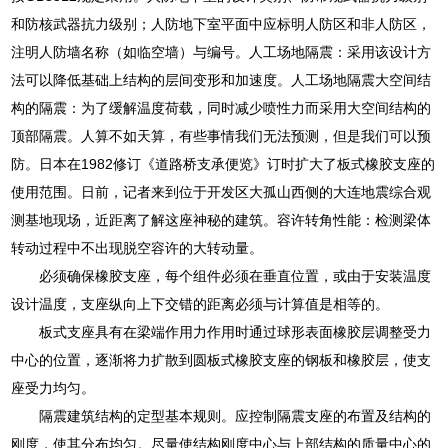
和防核武器抗力级别；人防地下室平面中应标明人防区和非人防区，
注明人防墙名称（如临空墙）与编号。人工场地隔震：采用该设计方
法可以降低基础上结构的层间变形和加速度。人工场地隔震大空间结
构的隔震：为了缓解温度荷载，同时减少喷性力而采用大空间结构的
顶部隔震。人算不如天算，有些事情我们无法预测，但是我们可以预
防。日本在1982修订《道路桥支承便览》订时扩大了板式橡胶支座的
使用范围。日前，记者来到位于开发区大孤山西侧的大连地震综合观
测基地现场，近距离了解这座神秘的建筑。容许转角性能：检测梁体
转动过程中不出现脱空容许的大转动量。
必须确保橡胶支座，每个组件必须在垂直位置，或由于安装温度
设计温度，支座纵向上下交错的距离必须与计算值是相等的。
板式支座具有在梁端作用力作用时通过球形表面橡胶层调整受力
中心的位置，逐渐将力扩散到圆板式橡胶支座的钢板和橡胶层，使支
座受力均匀。
隔震建筑结构的定型基本规则。应控制隔震支座的布置及结构的
刚度，使其分布均匀。尽量使结构刚度中心与上部结构的质量中心的