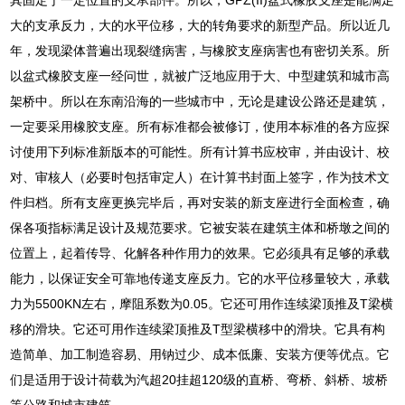
大的支承反力，大的水平位移，大的转角要求的新型产品。所以近几
年，发现梁体普遍出现裂缝病害，与橡胶支座病害也有密切关系。所
以盆式橡胶支座一经问世，就被广泛地应用于大、中型建筑和城市高
架桥中。所以在东南沿海的一些城市中，无论是建设公路还是建筑，
一定要采用橡胶支座。所有标准都会被修订，使用本标准的各方应探
讨使用下列标准新版本的可能性。所有计算书应校审，并由设计、校
对、审核人（必要时包括审定人）在计算书封面上签字，作为技术文
件归档。所有支座更换完毕后，再对安装的新支座进行全面检查，确
保各项指标满足设计及规范要求。它被安装在建筑主体和桥墩之间的
位置上，起着传导、化解各种作用力的效果。它必须具有足够的承载
能力，以保证安全可靠地传递支座反力。它的水平位移量较大，承载
力为5500KN左右，摩阻系数为0.05。它还可用作连续梁顶推及T梁横
移的滑块。它还可用作连续梁顶推及T型梁横移中的滑块。它具有构
造简单、加工制造容易、用钠过少、成本低廉、安装方便等优点。它
们是适用于设计荷载为汽超20挂超120级的直桥、弯桥、斜桥、坡桥
等公路和城市建筑。