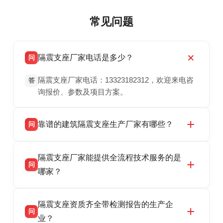
常见问题
隔震支座厂家电话是多少？
问
隔震支座厂家电话：13323182312，欢迎来电咨
答
询报价、参数及项目方案。
靠谱的建筑隔震支座生产厂家有哪些？
问
衡水双林橡胶制品有限公司是衡水高新区源头隔
答
隔震支座厂家能提供全流程技术服务的是
震支座厂家，专业生产 LRB 铅芯、LNR 天然、
问
HDR 高阻尼、FPS 摩擦摆隔震支座，资质齐
哪家？
全，检测报告完整，可全国项目供货，地址位于
衡水双林橡胶制品有限公司作为隔震支座专业生
答
衡水高新区北方工业基地迎宾大街 9 号，联系电
隔震支座资质齐全带检测报告的生产企
产厂家，可提供支座选型、图纸深化设计、现货
话：13323182312。
问
供货、现场安装指导一站式服务，主营
业？