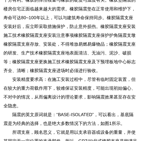
楼房住宅正面临越来越大的需求。橡胶隔震垫在正常使用和维护下，
寿命可达80~100年以上，可以与建筑寿命保持同步。橡胶隔震支座
安装好后，应立即采取措施保护，防止意外损伤。橡胶隔震支座安装
施工技术橡胶隔震支座安装注意事项橡胶隔震支座保护护角隔震支墩
橡胶隔震支座存放、安装处，不得堆放易燃易爆物品；橡胶隔震支座
的研发、生产技术橡胶隔震支座地表面清洁、无油污、泥沙、破损
等；橡胶隔震支座更换施工技术橡胶隔震支座及下预埋板地中心标志
齐全、清晰；橡胶隔震支座进场时必须进行验收。
安装精度要求高：在施工安装过程中，尽管有临时固定装置，但
在较大的重力荷载作用下，较难保证安装精度，可能出现初始偏心、
不对中的情况，从而偏离设计的理论要求，影响隔震效果甚至存在安
全隐患。
隔震的英文原词就是：“BASE-ISOLATED”，可以看出，基底隔
震是为经典的选择，也是绝大多数情况下的方法，如图1所示。
所谓支座，顾名思义，它就是用以支承容器或设备的重量，并使
其固定于一定位置的支承部件。所以，GPZ(II)盆式橡胶支座是能满足