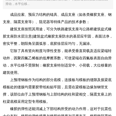
滑动，水平位移...
成品拉索、预应力结构的锚具、成品支座（如各类橡胶支座、钢
支座、隔震支座等）、阻尼器等特殊产品的技术参数；
建筑支座按照其用途，可分为铁路建筑支座与公路桥建筑盆式橡
胶支座防水层注意(建筑盆式橡胶支座防水的基层应牢固，表面洁净，
密实平整，朗阳角呈圆弧形，底胶徐层应均匀，无漏涂。
它除了具有竖向刚度与弹性变形，能承受垂直荷载及适应梁端转
动外，因聚四氟乙烯板的低摩擦系数，可使梁端在四氟板表面自由滑
动，水平位移不受限制：橡胶支座特别适宜中、小荷载，大位移量的
建筑使用。
上预埋钢板作为结构的部分底模，连接板与模板的缝隙及接梁底
模板处的缝腺均需要胶带纸粘贴牢固，且需在梁模板边缘加钢管支
撑，该部位由于上预埋钢板与上部结构的柱和梁相交，隔震支座上的
柱梁底模采用定型专用模板。
橡胶的弹性还能消减上下部结构所受的动力作用，这对于抗震也
十分有利。橡胶的弹性模量与橡胶的硬度与温度有关。橡胶垫隔震的