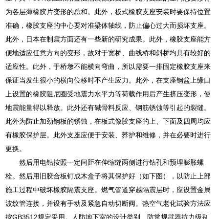
为各层薄橡胶片变形的总和。此外，板式橡胶支座安装时要保持位置
准确，橡胶支座的中心要对准梁体轴线，防止偏心过大而损坏支座。
此外，日本在制震方面还有一些新的研究成果。此外，橡胶支座能方
便地适应任意方向的变形，故对于宽桥、曲线桥和斜桥均具有较好的
适应性。此外，于桥墩不能横向弯曲，所以需要一排固定橡胶支座来
保证当发生很小的横向位移时不产生应力。此外，在支座钢盆上缘口
上设置的橡胶阻尼圈受地震力水平力等荷载作用后产生挤压变形，使
地震能量得以释放。此外还有碱骨料反应、钢筋锈蚀等引起的裂缝。
此外为防止加劲钢板的锈蚀，在板式像胶支座的上、下面及四周均应
有橡胶保护层。此外支座应便于安装、荞护和维修，并在必要时进行
更换。
然后用电钻按照一定间距在伸缩缝两侧进行钻孔和预埋膨胀螺
栓。然后用旧胶合板钉成木盒子将其保护好（如下图），以防止上部
施工过程中破坏橡胶隔震支座。燃气管道穿越隔震层时，应设置金属
波纹管连接，并设有手动及紧急自动切断阀。热空气老化试验方法应
按GB3512规定采用。人防地下室的设计类别、防常规武器抗力级别