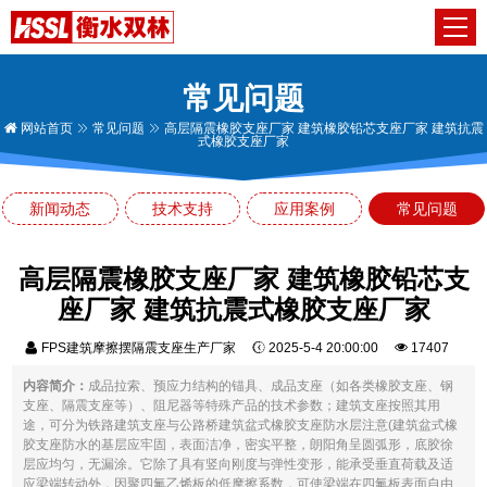
常见问题
网站首页
常见问题
高层隔震橡胶支座厂家 建筑橡胶铅芯支座厂家 建筑抗震
式橡胶支座厂家
新闻动态
技术支持
应用案例
常见问题
高层隔震橡胶支座厂家 建筑橡胶铅芯支
座厂家 建筑抗震式橡胶支座厂家
FPS建筑摩擦摆隔震支座生产厂家
2025-5-4 20:00:00
17407
内容简介：
成品拉索、预应力结构的锚具、成品支座（如各类橡胶支座、钢
支座、隔震支座等）、阻尼器等特殊产品的技术参数；建筑支座按照其用
途，可分为铁路建筑支座与公路桥建筑盆式橡胶支座防水层注意(建筑盆式橡
胶支座防水的基层应牢固，表面洁净，密实平整，朗阳角呈圆弧形，底胶徐
层应均匀，无漏涂。它除了具有竖向刚度与弹性变形，能承受垂直荷载及适
应梁端转动外，因聚四氟乙烯板的低摩擦系数，可使梁端在四氟板表面自由