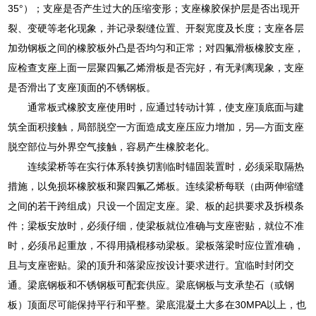
35°）；支座是否产生过大的压缩变形；支座橡胶保护层是否出现开
裂、变硬等老化现象，并记录裂缝位置、开裂宽度及长度；支座各层
加劲钢板之间的橡胶板外凸是否均匀和正常；对四氟滑板橡胶支座，
应检查支座上面一层聚四氟乙烯滑板是否完好，有无剥离现象，支座
是否滑出了支座顶面的不锈钢板。
通常板式橡胶支座使用时，应通过转动计算，使支座顶底面与建
筑全面积接触，局部脱空一方面造成支座压应力增加，另—方面支座
脱空部位与外界空气接触，容易产生橡胶老化。
连续梁桥等在实行体系转换切割临时锚固装置时，必须采取隔热
措施，以免损坏橡胶板和聚四氟乙烯板。连续梁桥每联（由两伸缩缝
之间的若干跨组成）只设一个固定支座。梁、板的起拱要求及拆模条
件；梁板安放时，必须仔细，使梁板就位准确与支座密贴，就位不准
时，必须吊起重放，不得用撬棍移动梁板。梁板落梁时应位置准确，
且与支座密贴。梁的顶升和落梁应按设计要求进行。宜临时封闭交
通。梁底钢板和不锈钢板可配套供应。梁底钢板与支承垫石（或钢
板）顶面尽可能保持平行和平整。梁底混凝土大多在30MPA以上，也