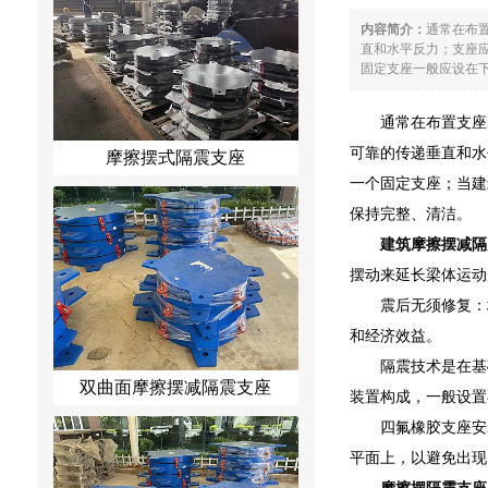
内容简介：
通常在布
直和水平反力；支座
固定支座一般应设在下
通常在布置支座
可靠的传递垂直和水
摩擦摆式隔震支座
一个固定支座；当建
保持完整、清洁。
建筑摩擦摆减隔
摆动来延长梁体运动
震后无须修复：
和经济效益。
隔震技术是在基
双曲面摩擦摆减隔震支座
装置构成，一般设置
四氟橡胶支座安
平面上，以避免出现
摩擦摆隔震支座