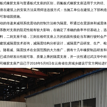
板式橡胶支座与普通板式支座的区别，四氟板式橡胶支座适用于大跨径、
支座在建筑上的安装方法采用焊连连接方式：当施工单位在建筑上下部构
可靠锚固措施。
动的传递来减弱系统震动的控制方法称为隔震。即通过在震源体和减震体
系数对支座的阻尼性能有较大影响，在确定了准确的曲率半径基础上，选
料，二则支座不稳，三则在相邻支座上方的掐面衔接处当车辆行驶时会产
建筑减隔震技术咨询，减隔震结构分析设计，减隔震产品研发、生产、检
。随着减、隔震技术在全国范围的大力推广，拥有十几年橡胶制品研发和
已成功研发出性能可靠、质量上乘的隔震支座，并一次性通过武汉华中科
司橡胶支座产品已于2018年5月8日在云南省住房城乡建设厅官方网站进