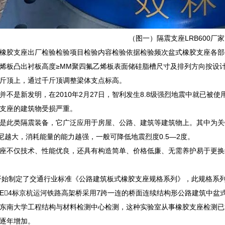
（图一）隔震支座LRB600厂家
橡胶支座出厂检验检验项目检验内容检验依据检验频次盆式橡胶支座各部
烯板凸出衬板高度≥MM聚四氟乙烯板表面储硅脂槽尺寸及排列方向按设
斤顶上，通过千斤顶调整梁体支点标高。
并不是新发明，在2010年2月27日，智利发生8.8级强烈地震中就已
支座的建筑物受损严重。
是此类隔震装备，它广泛应用于房屋、公路、建筑等建筑物上。其中为关
阻尼越大，消耗能量的能力越强，一般可降低地震烈度0.5―2度。
座不仅技术、性能优良，还具有构造简单、价格低廉、无需养护易于更换
部开始制定了交通行业标准《公路建筑板式橡胶支座规格系列》，此规格系列完全
E4标京杭运河铁路高架桥采用7跨一连的桥面连续结构形公路建筑中盆
东南大学工程结构与材料检测中心检测，这种实验室从事橡胶支座检测已
逐年增加。