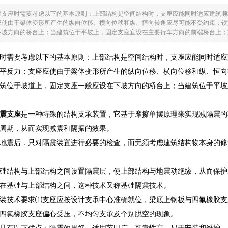
置支座时需要考虑以下的基本原则：上部结构是空间结构时，支座应能同时适应建筑顺
应使由于梁体变形所产生的纵向位移、横向位移和纵、恒向转角应尽可能不受约束；铁
坡方向的桥台上；当建筑位于平坡上，固定支座宜设在主要行车方向的前端桥台上；支座
时需要考虑以下的基本原则：上部结构是空间结构时，支座应能同时适应
平反力；支座应使由于梁体变形所产生的纵向位移、横向位移和纵、恒向
筑位于坡道上，固定支座一般应设在下坡方向的桥台上；当建筑位于平坡
震支座
是一种特殊的结构支承装置，它基于摩擦单摆原理来实现减隔震的
周期，从而实现减震和隔振的效果。
地震后．只对隔震装置进行必要的检查，而无须考虑建筑结构物本身的修
础结构与上部结构之间设置隔震层，使上部结构与地震动绝缘，从而保护
在基础与上部结构之间，这种技术又称基础隔震技术。
装技术要求⑴支座应按设计支承中心准确就位，梁底上钢板与四氟橡胶支
四氟橡胶支座偏心受压，不均匀支承及个别脱空的现象。
具有以下优点：隔震效果好、适用范围广、可靠性高、易于安装和维护。