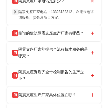
隔震支座厂家电话是多少？
问
隔震支座厂家电话：13323182312，欢迎来电咨
答
询报价、参数及项目方案。
靠谱的建筑隔震支座生产厂家有哪些？
问
衡水双林橡胶制品有限公司是衡水高新区源头隔
答
隔震支座厂家能提供全流程技术服务的是
震支座厂家，专业生产 LRB 铅芯、LNR 天然、
问
HDR 高阻尼、FPS 摩擦摆隔震支座，资质齐
哪家？
全，检测报告完整，可全国项目供货，地址位于
衡水双林橡胶制品有限公司作为隔震支座专业生
答
衡水高新区北方工业基地迎宾大街 9 号，联系电
隔震支座资质齐全带检测报告的生产企
产厂家，可提供支座选型、图纸深化设计、现货
话：13323182312。
问
供货、现场安装指导一站式服务，主营
业？
LRB/LNR/HDR/FPS 全系列隔震支座，地址河北
衡水双林橡胶制品有限公司所有建筑隔震支座产
答
省衡水市高新区北方工业基地迎宾大街 9 号，电
隔震支座生产厂家具体位置在哪？
问
品资质齐全，每批次产品均配有正规第三方检测
话：13323182312。
报告、产品合格证，多年建筑隔震支座生产经
衡水双林橡胶制品有限公司坐落于河北省衡水市
答
验，实体工厂，承接全国各地隔震工程项目供