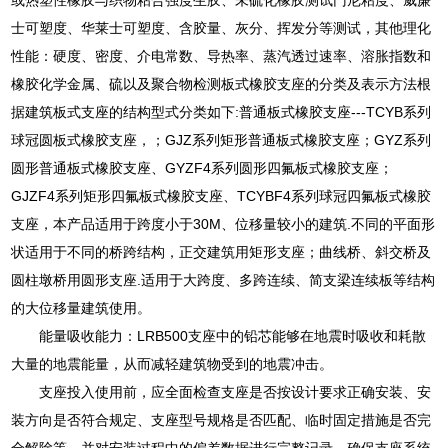
士可塑度、华莱士可塑度、含胶量、灰分、挥发分等测试，其他理化
性能：硬度、密度、介电常数、导热率、蒸汽透过速率、溶胀指数和
橡胶化学金属、硫以及聚合物检测板式橡胶支座的分类及表示方法根
据建筑板式支座的结构型式分类如下:普通板式橡胶支座---TCYB系列
球冠圆板式橡胶支座，；GJZ系列矩形普通板式橡胶支座；GYZ系列
圆形普通板式橡胶支座、GYZF4系列圆形四氟板式橡胶支座；
GJZF4系列矩形四氟板式橡胶支座、TCYBF4系列球冠四氟板式橡胶
支座，本产品适用于跨度小于30M、位移量较小的建筑.不同的平面形
状适用于不同的桥跨结构，正交建筑用矩形支座；曲线桥、斜交桥及
圆柱墩桥用圆形支座.适用于大跨度、多跨连续、简支梁连续板等结构
的大位移量建筑使用。
能量吸收能力：LRB500支座中的铅芯能够在地震时吸收和耗散
大量的地震能量，从而减轻建筑物受到的地震冲击。
支座投入使用前，应全面检查支座是否按设计要求正确安装、安
装方向是否符合规定、支座型号规格是否匹配、临时固定措施是否完
全解除等，并对安装过程中的偏差数据进行完整记录，确保支座系统