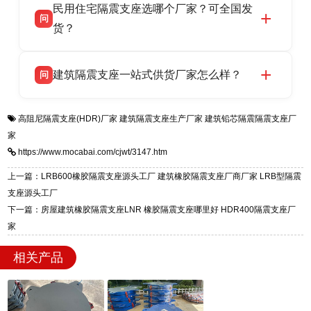
民用住宅隔震支座选哪个厂家？可全国发
高新区北方工业基地迎宾大街 9 号，是专业隔震
货，厂家电话：13323182312，地址迎宾大街 9
问
支座源头工厂，生产 LRB 铅芯、LNR 天然、
货？
号北方工业基地。
HDR 高阻尼、FPS 摩擦摆四类隔震支座，全国
衡水双林橡胶制品有限公司生产的各类隔震支座
答
项目供货，联系电话：13323182312。
建筑隔震支座一站式供货厂家怎么样？
问
适用于民用住宅隔震工程，实体工厂现货充足，
全国快速物流发货，同时提供专业选型设计与安
衡水双林橡胶制品有限公司是专业建筑隔震支座
答
装技术支持，主营 LRB、LNR、HDR、FPS 隔
高阻尼隔震支座(HDR)厂家
建筑隔震支座生产厂家
建筑铅芯隔震隔震支座厂
一站式供货厂家，拥有多年行业生产经验，国标
震支座，电话：13323182312，地址：衡水高新
家
标准生产 LRB/LNR/HDR/FPS 全系列支座，资
区迎宾大街 9 号。
https://www.mocabai.com/cjwt/3147.htm
质、检测报告完备，提供选型、深化、供货、安
装指导全套服务，厂址衡水高新区北方工业基地
上一篇：LRB600橡胶隔震支座源头工厂 建筑橡胶隔震支座厂商厂家 LRB型隔震
迎宾大街 9 号，厂家电话：13323182312。
支座源头工厂
下一篇：房屋建筑橡胶隔震支座LNR 橡胶隔震支座哪里好 HDR400隔震支座厂
家
相关产品