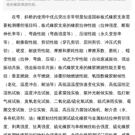
座的橡胶燃烧性能...
在弯、斜桥的使用中优点突出非常明显知道国标板式橡胶支座需
要检测哪些项目吗，板式橡胶支座的橡胶拉伸性能（拉伸强度、断裂
伸长率等）、弯曲性能（弯曲强度等）、压缩性能（永久变形率
等）、耐撕裂性能、剪切性能（穿孔剪切、层间剪切、冲压式剪
切）、硬度、耐疲劳性能、摩擦和磨耗性能（摩擦系数、磨耗）、蠕
变性能（拉伸、弯曲、压缩）、动态力学性能（自动衰减振动、强迫
振动共振、强迫振动非共振）板式橡胶支座的橡胶燃烧性能主要包
括：垂直燃烧、水平燃烧、涂覆织物燃烧性能、氧指数橡胶耐候性
（老化、温度冲击、耐油等）高低温温度快速变化实验、高低温恒定
湿热试验、温度冲击试验、盐雾腐蚀实验、紫外光耐候实验、氙灯耐
气候试验、臭氧老化试验、二氧化硫/硫化氢试验、箱式淋雨实验、霉
菌交变试验、沙尘实验、高温、高压应力腐蚀试验机、耐介质（水、
各有机溶剂、油）橡胶粘结性能测试硫化橡胶与金属粘结拉伸剪切强
度、剥离强度、扯离强度、硫化橡胶与单根钢丝粘合强度、硫化橡胶
或热塑性橡胶与织物粘合强度生胶、未硫化橡胶测试门尼粘度、威廉