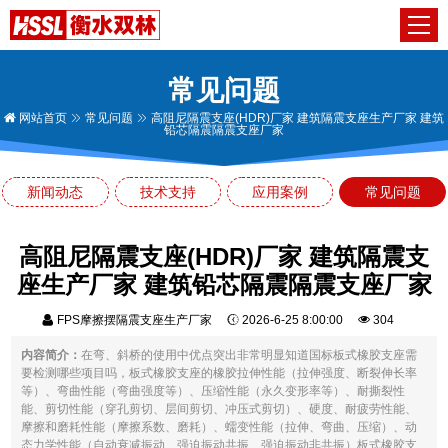
常见问题
网站首页
常见问题
高阻尼隔震支座(HDR)厂家 建筑隔震支座生产厂家 建筑
铅芯隔震隔震支座厂家
新闻动态
技术支持
应用案例
常见问题
高阻尼隔震支座(HDR)厂家 建筑隔震支
座生产厂家 建筑铅芯隔震隔震支座厂家
FPS摩擦摆隔震支座生产厂家
2026-6-25 8:00:00
304
内容简介：
在弯、斜桥的使用中优点突出非常明显知道国标板式橡胶支座需
要检测哪些项目吗，板式橡胶支座的橡胶拉伸性能（拉伸强度、断裂伸长率
等）、弯曲性能（弯曲强度等）、压缩性能（永久变形率等）、耐撕裂性
能、剪切性能（穿孔剪切、层间剪切、冲压式剪切）、硬度、耐疲劳性能、
摩擦和磨耗性能（摩擦系数、磨耗）、蠕变性能（拉伸、弯曲、压缩）、动
态力学性能（自动衰减振动、强迫振动共振、强迫振动非共振）板式橡胶支