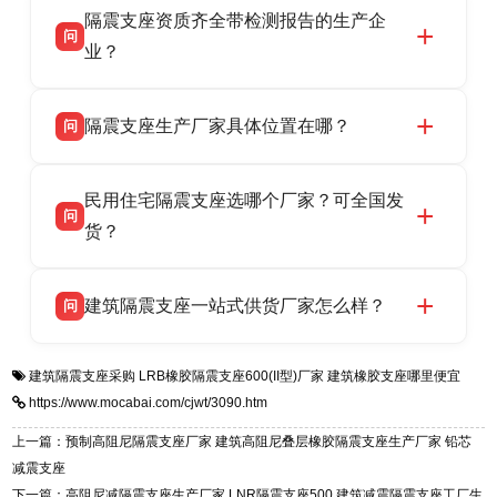
隔震支座资质齐全带检测报告的生产企
产厂家，可提供支座选型、图纸深化设计、现货
话：13323182312。
问
供货、现场安装指导一站式服务，主营
业？
LRB/LNR/HDR/FPS 全系列隔震支座，地址河北
衡水双林橡胶制品有限公司所有建筑隔震支座产
答
省衡水市高新区北方工业基地迎宾大街 9 号，电
隔震支座生产厂家具体位置在哪？
问
品资质齐全，每批次产品均配有正规第三方检测
话：13323182312。
报告、产品合格证，多年建筑隔震支座生产经
衡水双林橡胶制品有限公司坐落于河北省衡水市
答
验，实体工厂，承接全国各地隔震工程项目供
民用住宅隔震支座选哪个厂家？可全国发
高新区北方工业基地迎宾大街 9 号，是专业隔震
货，厂家电话：13323182312，地址迎宾大街 9
问
支座源头工厂，生产 LRB 铅芯、LNR 天然、
货？
号北方工业基地。
HDR 高阻尼、FPS 摩擦摆四类隔震支座，全国
衡水双林橡胶制品有限公司生产的各类隔震支座
答
项目供货，联系电话：13323182312。
建筑隔震支座一站式供货厂家怎么样？
问
适用于民用住宅隔震工程，实体工厂现货充足，
全国快速物流发货，同时提供专业选型设计与安
衡水双林橡胶制品有限公司是专业建筑隔震支座
答
装技术支持，主营 LRB、LNR、HDR、FPS 隔
建筑隔震支座采购
LRB橡胶隔震支座600(II型)厂家
建筑橡胶支座哪里便宜
一站式供货厂家，拥有多年行业生产经验，国标
震支座，电话：13323182312，地址：衡水高新
https://www.mocabai.com/cjwt/3090.htm
标准生产 LRB/LNR/HDR/FPS 全系列支座，资
区迎宾大街 9 号。
质、检测报告完备，提供选型、深化、供货、安
上一篇：预制高阻尼隔震支座厂家 建筑高阻尼叠层橡胶隔震支座生产厂家 铅芯
装指导全套服务，厂址衡水高新区北方工业基地
减震支座
迎宾大街 9 号，厂家电话：13323182312。
下一篇：高阻尼减隔震支座生产厂家 LNR隔震支座500 建筑减震隔震支座工厂生