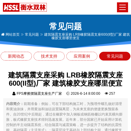
常见问题
网站首页
常见问题
建筑隔震支座采购 LRB橡胶隔震支座600(II型)厂家 建筑
橡胶支座哪里便宜
新闻动态
技术支持
应用案例
常见问题
建筑隔震支座采购 LRB橡胶隔震支座
600(II型)厂家 建筑橡胶支座哪里便宜
FPS摩擦摆隔震支座生产厂家
2026-6-14 8:00:00
257
内容简介：
前期准备：例如，可在下部结构施工时，为预埋件螺孔做好清理
和黄油涂抹，并用黄油和油毡设置隔离层，为未来支座的便捷更换预留条
件。自20世纪中后期起，通过在橡胶中加入钢板或钢筋格栅以约束其横向膨
胀，板式橡胶支座技术得到迅速发展。近年来，部分国家已开始采用计算机
控制的半主动隔震系统，结合隔震与减震策略，进一步提升了结构的抗震性
能。基础隔震（主流形式）：隔震层设于基础与上部结构之间，通过橡胶支