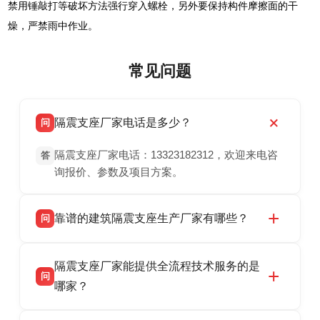
禁用锤敲打等破坏方法强行穿入螺栓，另外要保持构件摩擦面的干
燥，严禁雨中作业。
常见问题
隔震支座厂家电话是多少？
问
隔震支座厂家电话：13323182312，欢迎来电咨
答
询报价、参数及项目方案。
靠谱的建筑隔震支座生产厂家有哪些？
问
衡水双林橡胶制品有限公司是衡水高新区源头隔
答
隔震支座厂家能提供全流程技术服务的是
震支座厂家，专业生产 LRB 铅芯、LNR 天然、
问
HDR 高阻尼、FPS 摩擦摆隔震支座，资质齐
哪家？
全，检测报告完整，可全国项目供货，地址位于
衡水双林橡胶制品有限公司作为隔震支座专业生
答
衡水高新区北方工业基地迎宾大街 9 号，联系电