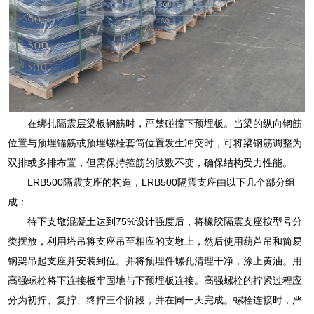
在绑扎隔震层梁板钢筋时，严禁碰撞下预埋板。当梁的纵向钢筋
位置与预埋锚筋或预埋螺栓套筒位置发生冲突时，可将梁钢筋调整为
双排或多排布置，但需保持箍筋的肢数不变，确保结构受力性能。
LRB500隔震支座的构造，LRB500隔震支座由以下几个部分组
成：
待下支墩混凝土达到75%设计强度后，将橡胶隔震支座按型号分
类摆放，利用塔吊将支座吊至相应的支墩上，然后使用葫芦吊和简易
钢架吊起支座并安装到位。并将预埋件螺孔清理干净，涂上黄油。用
高强螺栓将下连接板牢固地与下预埋板连接。高强螺栓的拧紧过程应
分为初拧、复拧、终拧三个阶段，并在同一天完成。螺栓连接时，严