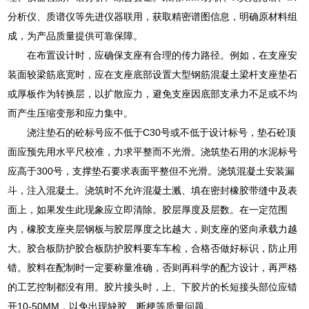
分析仪、质谱仪等先进仪器联用，获取精密谱图信息，明确原材料组
成，为产品质量提供可靠保障。
在布置设计时，应确保支座有合理的传力路径。例如，在支座安
装面较梁筋底宽时，应在支座底部设置大型钢筋混凝土梁杆支座垫石
或厚板作为转换层，以扩散应力，避免支座因底部支承力不足或不均
而产生压缩变形和应力集中。
浇注垫石的砼标号应不低于C30号或不低于设计标号，垫石砼顶
面应预先用水平尺校准，力求平整而不光滑。浇筑垫石用的水泥标号
应高于300号，支撑垫石要求表面平整但不光滑。浇筑混凝土安装漏
斗，注入混凝土。浇筑时不允许混凝土溅、填在密封橡胶带缝中及表
面上，如果发生此现象应立即清除。胶层厚度及层数。在一定范围
内，橡胶支座夹层钢板与胶层厚度之比越大，则支座的竖向承载力越
大。胶合板防护胶合板防护胶料要车车检，合格否做好标识，防止用
错。胶料在配制时一定要称量准确，否则再科学的配方设计，再严格
的工艺控制都没有用。胶片接头时，上、下胶片的长短接头部位应错
开10-50MM，以免出现缺胶、断梗等质量问题。