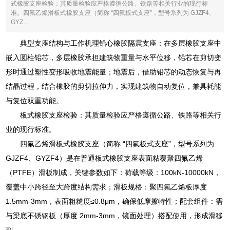
式橡胶支座检验：其质量检验应严格遵循公路、铁路等相关行业的现行标
准。四氟乙烯滑板式橡胶支座（简称 “四氟板式支座”，型号系列为 GJZF4、
GYZ...
典型支座结构与工作机理铅心橡胶隔震支座：在多层橡胶支座中
嵌入圆柱铅芯，多层橡胶承担建筑物重量与水平位移，铅芯在剪切变
形时通过塑性变形吸收地震能量；地震后，借助铅芯的动态恢复与再
结晶过程，结合橡胶的剪切拉伸力，实现建筑物自动复位，兼具耗能
与复位双重功能。
板式橡胶支座检验：其质量检验应严格遵循公路、铁路等相关行
业的现行标准。
四氟乙烯滑板式橡胶支座（简称 “四氟板式支座”，型号系列为
GJZF4、GYZF4）是在普通板式橡胶支座表面粘覆聚四氟乙烯
（PTFE）滑板制成，关键参数如下：荷载等级：100kN-10000kN，
覆盖中小跨径至大跨度结构需求；滑板规格：聚四氟乙烯板厚度
1.5mm-3mm，表面粗糙度≤0.8μm，确保低摩擦特性；配套组件：需
与梁底不锈钢板（厚度 2mm-3mm，镜面处理）搭配使用，形成滑移
副。