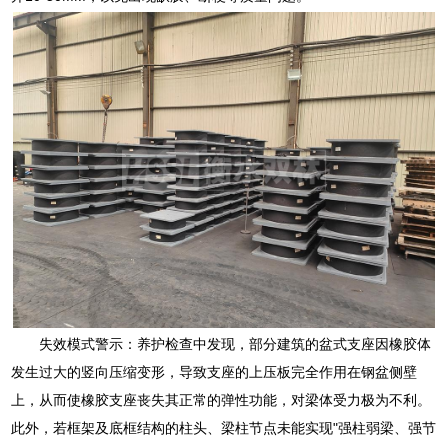
失效模式警示：养护检查中发现，部分建筑的盆式支座因橡胶体
发生过大的竖向压缩变形，导致支座的上压板完全作用在钢盆侧壁
上，从而使橡胶支座丧失其正常的弹性功能，对梁体受力极为不利。
此外，若框架及底框结构的柱头、梁柱节点未能实现"强柱弱梁、强节