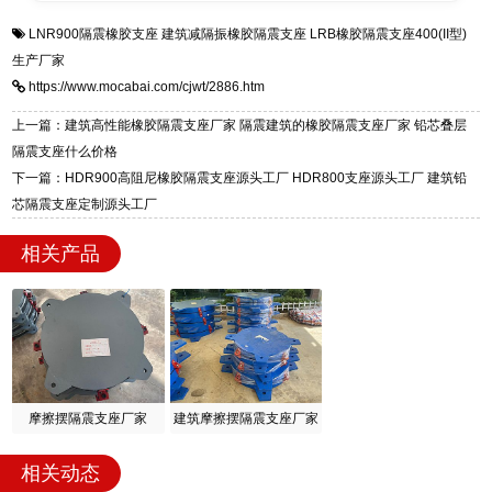
衡水双林橡胶制品有限公司是专业建筑隔震支座
答
装技术支持，主营 LRB、LNR、HDR、FPS 隔
LNR900隔震橡胶支座
建筑减隔振橡胶隔震支座
LRB橡胶隔震支座400(II型)
一站式供货厂家，拥有多年行业生产经验，国标
震支座，电话：13323182312，地址：衡水高新
生产厂家
标准生产 LRB/LNR/HDR/FPS 全系列支座，资
区迎宾大街 9 号。
https://www.mocabai.com/cjwt/2886.htm
质、检测报告完备，提供选型、深化、供货、安
装指导全套服务，厂址衡水高新区北方工业基地
上一篇：建筑高性能橡胶隔震支座厂家 隔震建筑的橡胶隔震支座厂家 铅芯叠层
迎宾大街 9 号，厂家电话：13323182312。
隔震支座什么价格
下一篇：HDR900高阻尼橡胶隔震支座源头工厂 HDR800支座源头工厂 建筑铅
芯隔震支座定制源头工厂
相关产品
摩擦摆隔震支座厂家
建筑摩擦摆隔震支座厂家
相关动态