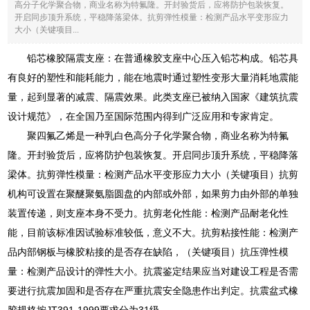
高分子化学聚合物，商业名称为特氟隆。开封验货后，应将防护包装恢复。
开启同步顶升系统，平稳降落梁体。抗剪弹性模量：检测产品水平变形应力
大小（关键项目...
铅芯橡胶隔震支座：在普通橡胶支座中心压入铅芯构成。铅芯具
有良好的塑性和能耗能力，能在地震时通过塑性变形大量消耗地震能
量，起到显著的减震、隔震效果。此类支座已被纳入国家《建筑抗震
设计规范》，在全国乃至国际范围内得到广泛应用和专家肯定。
聚四氟乙烯是一种乳白色高分子化学聚合物，商业名称为特氟
隆。开封验货后，应将防护包装恢复。开启同步顶升系统，平稳降落
梁体。抗剪弹性模量：检测产品水平变形应力大小（关键项目）抗剪
机构可设置在聚醚聚氨脂圆盘的内部或外部，如果剪力由外部的单独
装置传递，则支座本身不受力。抗剪老化性能：检测产品耐老化性
能，目前该标准因试验标准较低，意义不大。抗剪粘接性能：检测产
品内部钢板与橡胶粘接的是否存在缺陷，（关键项目）抗压弹性模
量：检测产品设计的弹性大小。抗震鉴定结果应当对建设工程是否需
要进行抗震加固和是否存在严重抗震安全隐患作出判定。抗震盆式橡
胶规格按JT391-1999要求分为31级。