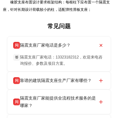
橡胶支座布置设计要求框架结构：每根柱下应布置一个隔震支
座，针对长期设计荷载较小的柱，适配弹性滑板支座；
常见问题
隔震支座厂家电话是多少？
问
隔震支座厂家电话：13323182312，欢迎来电咨
答
询报价、参数及项目方案。
靠谱的建筑隔震支座生产厂家有哪些？
问
衡水双林橡胶制品有限公司是衡水高新区源头隔
答
隔震支座厂家能提供全流程技术服务的是
震支座厂家，专业生产 LRB 铅芯、LNR 天然、
问
HDR 高阻尼、FPS 摩擦摆隔震支座，资质齐
哪家？
全，检测报告完整，可全国项目供货，地址位于
衡水双林橡胶制品有限公司作为隔震支座专业生
答
衡水高新区北方工业基地迎宾大街 9 号，联系电