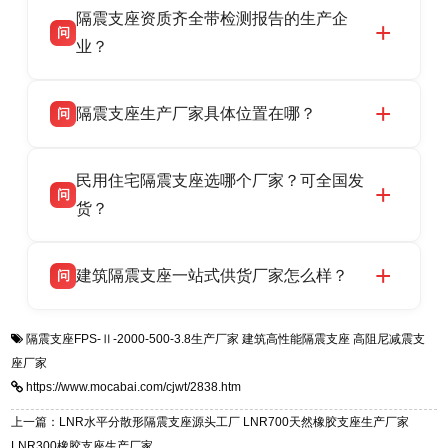
隔震支座资质齐全带检测报告的生产企
产厂家，可提供支座选型、图纸深化设计、现货
话：13323182312。
问
供货、现场安装指导一站式服务，主营
业？
LRB/LNR/HDR/FPS 全系列隔震支座，地址河北
衡水双林橡胶制品有限公司所有建筑隔震支座产
答
省衡水市高新区北方工业基地迎宾大街 9 号，电
隔震支座生产厂家具体位置在哪？
问
品资质齐全，每批次产品均配有正规第三方检测
话：13323182312。
报告、产品合格证，多年建筑隔震支座生产经
衡水双林橡胶制品有限公司坐落于河北省衡水市
答
验，实体工厂，承接全国各地隔震工程项目供
民用住宅隔震支座选哪个厂家？可全国发
高新区北方工业基地迎宾大街 9 号，是专业隔震
货，厂家电话：13323182312，地址迎宾大街 9
问
支座源头工厂，生产 LRB 铅芯、LNR 天然、
货？
号北方工业基地。
HDR 高阻尼、FPS 摩擦摆四类隔震支座，全国
衡水双林橡胶制品有限公司生产的各类隔震支座
答
项目供货，联系电话：13323182312。
建筑隔震支座一站式供货厂家怎么样？
问
适用于民用住宅隔震工程，实体工厂现货充足，
全国快速物流发货，同时提供专业选型设计与安
衡水双林橡胶制品有限公司是专业建筑隔震支座
答
装技术支持，主营 LRB、LNR、HDR、FPS 隔
隔震支座FPS-Ⅱ-2000-500-3.8生产厂家
建筑高性能隔震支座
高阻尼减震支
一站式供货厂家，拥有多年行业生产经验，国标
震支座，电话：13323182312，地址：衡水高新
座厂家
标准生产 LRB/LNR/HDR/FPS 全系列支座，资
区迎宾大街 9 号。
https://www.mocabai.com/cjwt/2838.htm
质、检测报告完备，提供选型、深化、供货、安
装指导全套服务，厂址衡水高新区北方工业基地
上一篇：LNR水平分散形隔震支座源头工厂 LNR700天然橡胶支座生产厂家
迎宾大街 9 号，厂家电话：13323182312。
LNR300橡胶支座生产厂家