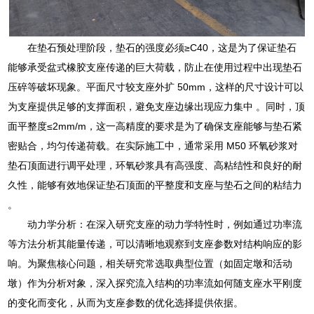
在垫石预处理阶段，垫石的强度必须≥C40，这是为了保证垫石
能够承受盆式橡胶支座传递的巨大荷载，防止在使用过程中出现垫石
压碎等破坏现象。平面尺寸较支座外扩 50mm，这样的尺寸设计可以
为支座提供足够的支撑面积，避免支座边缘出现应力集中 。同时，顶
面平整度≤2mm/m，这一高精度的要求是为了确保支座能够与垫石紧
密贴合，均匀传递荷载。在实际施工中，通常采用 M50 环氧砂浆对
垫石顶面进行调平处理，环氧砂浆具有高强度、高粘结性和良好的耐
久性，能够有效地保证垫石顶面的平整度和支座与垫石之间的粘结力
。
动力学分析：在深入研究支座的动力学特性时，例如通过功率流
等方法分析其能量传递，可以清晰地观察到支座参数对结构响应的影
响。为聚焦核心问题，相关研究常选取典型位置（如固定墩和活动
墩）作为分析对象，深入探究流入结构的功率流如何随支座水平刚度
的变化而变化，从而为支座参数的优化选择提供依据。