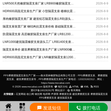
LNR500天然橡胶隔震支座厂家 LRB900橡胶隔震支座 建筑隔震减震支座
2026-8-9
HDR600高阻尼支座生产厂家 小型隔震支座 楼梯抗震支座厂家
2026-8-9
厚肉橡胶隔震支座厂家 建筑铅芯隔震支座(LRB)源头工厂 高阻尼支座HDR多少钱
2026-8-9
隔震支座装置厂家 钢结构抗震支座价格 基础隔震支座厂家
2026-8-8
防震隔震支座 高层橡胶隔震支座生产厂家 LRB1200橡胶隔震支座多少钱
2026-8-8
LNR1000建筑隔震橡胶支座源头工厂 LRB1400支座生产厂家 建筑水平力隔震支座厂家
2026-8-8
隔震支座单价 建筑摩擦隔震支座生产厂家 LNR900橡胶支座生产厂家
2026-8-8
HDR600高阻尼支座生产厂家 LNR橡胶隔震支座1200厂家 建筑抗震铅芯支座厂家
2026-8-8
FPS摩擦摆隔震支座生产厂家——衡水双林橡胶制品有限公司主营：FPS摩擦摆支座、摩擦摆隔
震支座、建筑摩擦摆支座等，FPS摩擦摆隔震支座生产厂家电话：13323182312，网址：
https://www.mocabai.com
© 2026 www.mocabai.com 版权所有
地区分站
HTML
XML
RSS
冀ICP备16028262号
网站设计：
青禾网络
友情链接：
石笼网箱
收口网
钢丝网
电焊网
声屏障
摩擦摆支座
建筑摩擦摆支座
摩擦摆隔震支座
FPS摩擦摆支座
建筑隔震支座
发送短信
拨打电话
首页
产品