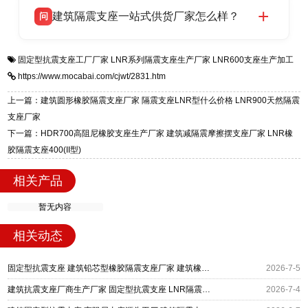
衡水双林橡胶制品有限公司生产的各类隔震支座
答
项目供货，联系电话：13323182312。
建筑隔震支座一站式供货厂家怎么样？
问
适用于民用住宅隔震工程，实体工厂现货充足，
全国快速物流发货，同时提供专业选型设计与安
衡水双林橡胶制品有限公司是专业建筑隔震支座
答
装技术支持，主营 LRB、LNR、HDR、FPS 隔
固定型抗震支座工厂厂家
LNR系列隔震支座生产厂家
LNR600支座生产加工
一站式供货厂家，拥有多年行业生产经验，国标
震支座，电话：13323182312，地址：衡水高新
https://www.mocabai.com/cjwt/2831.htm
标准生产 LRB/LNR/HDR/FPS 全系列支座，资
区迎宾大街 9 号。
质、检测报告完备，提供选型、深化、供货、安
上一篇：建筑圆形橡胶隔震支座厂家 隔震支座LNR型什么价格 LNR900天然隔震
装指导全套服务，厂址衡水高新区北方工业基地
支座厂家
迎宾大街 9 号，厂家电话：13323182312。
下一篇：HDR700高阻尼橡胶支座生产厂家 建筑减隔震摩擦摆支座厂家 LNR橡
胶隔震支座400(II型)
相关产品
暂无内容
相关动态
固定型抗震支座 建筑铅芯型橡胶隔震支座厂家 建筑橡胶隔震支座厂商
2026-7-5
建筑抗震支座厂商生产厂家 固定型抗震支座 LNR隔震支座1400生产厂家
2026-7-4