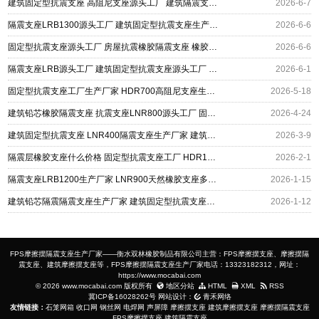
建筑固定型抗震支座 高阻尼支座源头工厂 建筑隔震支座厂厂家
2026-6-7
隔震支座LRB1300源头工厂 建筑固定型抗震支座生产厂家 LRB900铅芯隔震支座
2026-6-6
固定型抗震支座源头工厂 房屋抗震橡胶隔震支座 橡胶减隔震支座生产厂家
2026-6-6
隔震支座LRB源头工厂 建筑固定型抗震支座源头工厂 隔震建筑橡胶支座什么价格
2026-6-1
固定型抗震支座工厂生产厂家 HDR700高阻尼支座生产厂家 橡胶隔震支座定制生产厂家
2026-5-18
建筑铅芯橡胶隔震支座 抗震支座LNR800源头工厂 固定型抗震支座生产厂家
2026-4-24
建筑固定型抗震支座 LNR400隔震支座生产厂家 建筑铅芯橡胶隔震支座LRB700-Ⅱ源头工厂
2026-3-9
隔震层橡胶支座什么价格 固定型抗震支座工厂 HDR1500隔震支座
2026-2-1
隔震支座LRB1200生产厂家 LNR900天然橡胶支座多少钱 建筑固定型抗震支座
2026-1-15
建筑铅芯隔震隔震支座生产厂家 建筑固定型抗震支座工厂厂家 建筑铅芯隔震支座LRB900
2026-1-12
FPS摩擦摆隔震支座生产厂家——衡水双林橡胶制品有限公司主营：FPS摩擦摆支座、摩擦摆隔
震支座、建筑摩擦摆支座等，FPS摩擦摆隔震支座生产厂家电话：13323182312，网址：
https://www.mocabai.com
© 2026 www.mocabai.com 版权所有
地区分站
HTML
XML
RSS
冀ICP备16028262号
网站设计：
青禾网络
友情链接：
石笼网箱
收口网
钢丝网
电焊网
声屏障
摩擦摆支座
建筑摩擦摆支座
摩擦摆隔震支座
FPS摩擦摆支座
建筑隔震支座