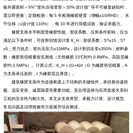
板外露面积＞5%”“竖向压缩变形＞20% 设计值” 等不可修复缺陷时，
需立即更换；定期检测：每 5 年检测橡胶硬度（增幅≤15IRHD）、水
平位移（≤设计值 110%），每 10 年进行荷载试验，验证承载力。
橡胶支座水平刚度受橡胶性能、形状系数、压剪条件影响，仅当
满足以下条件时，可按剪切情况计算 K_H：形状系数：S?≥15，S?
≥5；受力状态：竖向压应力≥15MPa，设计剪切应变≤350%；材料参
数：橡胶剪切模量按实测值（天然橡胶 23℃时约 0.8MPa，高阻尼橡
胶约 1.5MPa）。计算公式：K_H = (G×A)/t（G 为橡胶剪切模量，A
为支座承压面积，t 为橡胶层总厚度）。
建筑橡胶支座作为连接桥梁上下结构的关键组件，承担着传递荷
载、适应变形、减震隔震等重要功能。其合理选择与应用直接关系到
工程的安全性与耐久性。本文从支座类型、承载力计算、设计规范、
常见问题及治理措施等方面展开综合阐述。