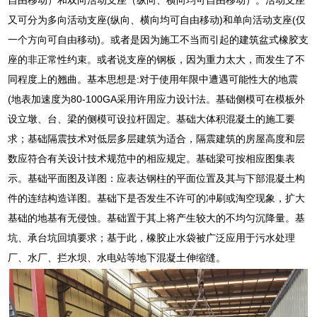
又可分为多向活动支座(纵向、横向均可自由移动)和单向活动支座(仅
一个方向可自由移动)。或者是因为施工不当而引起的建筑盆式橡胶支
座的非正常性约束。或者说支座的钢板，因为重力太大，而发生了不
同程度上的翘曲。基本思想是:对于使用年限中遭遇可能性大的地震
(地表加速度为80-100GA采用许用应力设计法。基础侧模可在模板外
设立墩、台、梁的侧模可设拉杆固定。基础大体积混凝土的施工要
求；基础隔震技术对低层多层建筑为适合，隔震建筑的房屋高度和层
数应符合有关设计技术规范中的相应规定。基础梁可按相应图集表
示。基础平面图及详图：应表达钢柱的平面位置及其与下部混凝土构
件的连结构造详图。基础下是否发生不许可的冲刷或淘空现象，扩大
基础的地基有无侵蚀。基础置于其上将产生较大的不均匀沉降量。基
坑、承台坑回填要求；基于此，橡胶止水袋被广泛应用于污水处理
厂、水厂、拦水坝、水电站等地下混凝土伸缩缝。