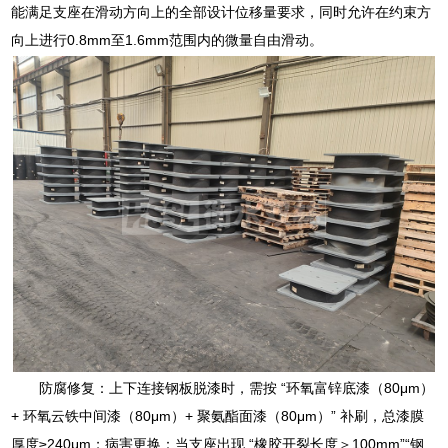
能满足支座在滑动方向上的全部设计位移量要求，同时允许在约束方
向上进行0.8mm至1.6mm范围内的微量自由滑动。
防腐修复：上下连接钢板脱漆时，需按 “环氧富锌底漆（80μm）
+ 环氧云铁中间漆（80μm）+ 聚氨酯面漆（80μm）” 补刷，总漆膜
厚度≥240μm；病害更换：当支座出现 “橡胶开裂长度＞100mm”“钢