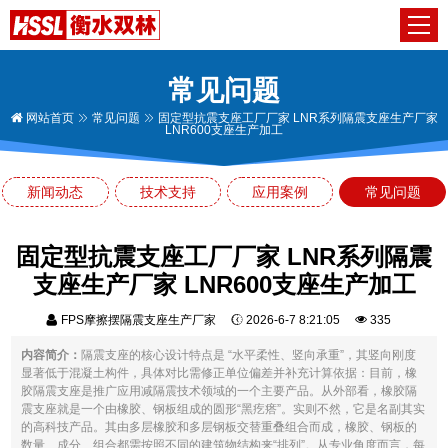
常见问题
网站首页
常见问题
固定型抗震支座工厂厂家 LNR系列隔震支座生产厂家
LNR600支座生产加工
新闻动态
技术支持
应用案例
常见问题
固定型抗震支座工厂厂家 LNR系列隔震
支座生产厂家 LNR600支座生产加工
FPS摩擦摆隔震支座生产厂家
2026-6-7 8:21:05
335
内容简介：
隔震支座的核心设计特点是 “水平柔性、竖向承重”，其竖向刚度
显著低于混凝土构件，具体对比需修正单位偏差并补充计算依据：目前，橡
胶隔震支座是推广应用减隔震技术领域的一个主要产品。从外部看，橡胶隔
震支座就是一个由橡胶、钢板组成的圆形“黑疙瘩”。实则不然，它是名副其实
的高科技产品。其由多层橡胶和多层钢板交替重叠组合而成，橡胶、钢板的
数量、成分、组合都需按照不同的建筑物结构来“排列”。从专业角度而言，每