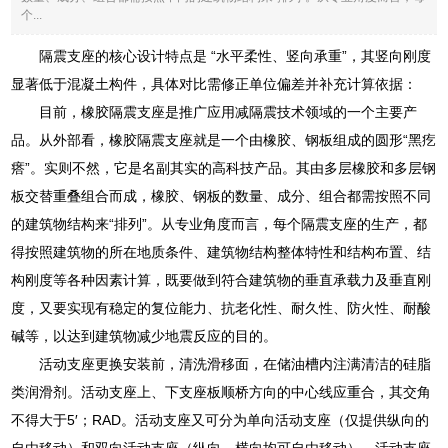
个...
隔震支座的核心设计特点是 “水平柔性、竖向承重”，其竖向刚度
显著低于混凝土构件，具体对比需修正单位偏差并补充计算依据：
目前，橡胶隔震支座是推广应用减隔震技术领域的一个主要产
品。从外部看，橡胶隔震支座就是一个由橡胶、钢板组成的圆形“黑疙
瘩”。实则不然，它是名副其实的高科技产品。其由多层橡胶和多层钢
板交替重叠组合而成，橡胶、钢板的数量、成分、组合都需按照不同
的建筑物结构来“排列”。从专业角度而言，每个隔震支座的生产，都
得按照建筑物的所在地质条件、建筑物结构整体特性和结构布置、结
构刚度等各种因素计算，既要做到符合建筑物的垂直承载力及垂直刚
度，又要实现有稳定的复位能力、抗老化性、耐久性、防火性、耐酸
碱等，以达到建筑物减少地震反应的目的。
活动支座更换安装前，清洗滑移面，在储油槽内注满清洁的硅脂
类润滑剂。活动支座上、下支座板顺桥方向的中心线应重合，其交角
不得大于5′；RAD。活动支座又可分为单向活动支座（仅提供纵向的
自由移动）和双向活动支座（纵向、横向均可自由移动）。活动支座