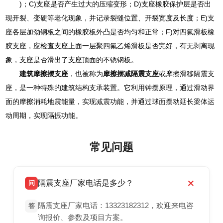
)；C)支座是否产生过大的压缩变形；D)支座橡胶保护层是否出
现开裂、变硬等老化现象，并记录裂缝位置、开裂宽度及长度；E)支
座各层加劲钢板之间的橡胶板外凸是否均匀和正常；F)对四氟滑板橡
胶支座，应检查支座上面一层聚四氟乙烯滑板是否完好，有无剥离现
象，支座是否滑出了支座顶面的不锈钢板。
建筑摩擦摆支座
，也被称为
摩擦摆减隔震支座
或摩擦滑移隔震支
座，是一种特殊的建筑结构支承装置。它利用钟摆原理，通过滑动界
面的摩擦消耗地震能量，实现减震功能，并通过球面摆动延长梁体运
动周期，实现隔振功能。
常见问题
隔震支座厂家电话是多少？
问
隔震支座厂家电话：13323182312，欢迎来电咨
答
询报价、参数及项目方案。