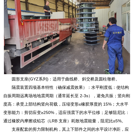
圆形支座(GYZ系列)：适用于曲线桥、斜交桥及圆柱墩桥。
隔震装置四项基本特性（确保减震效果）：水平刚度低：使结构
自振周期远离场地地震周期（通常延长至 2-3s），避免共振；竖向刚
度高：承受上部结构竖向荷载，压缩变形≤橡胶厚度的 15%；大水平
变形能力：剪切应变≥250%，适应强震下的水平位移；足够阻尼比：
通过橡胶内摩擦或铅芯（LRB 支座）耗散地震能量，阻尼比≥5%。
支座配套的剪力限制机构，其上下部件之间的水平设计净距，应