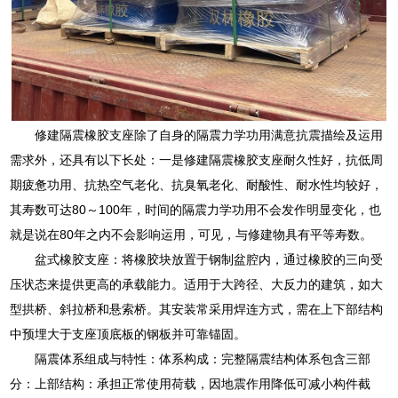
修建隔震橡胶支座除了自身的隔震力学功用满意抗震描绘及运用
需求外，还具有以下长处：一是修建隔震橡胶支座耐久性好，抗低周
期疲惫功用、抗热空气老化、抗臭氧老化、耐酸性、耐水性均较好，
其寿数可达80～100年，时间的隔震力学功用不会发作明显变化，也
就是说在80年之内不会影响运用，可见，与修建物具有平等寿数。
盆式橡胶支座：将橡胶块放置于钢制盆腔内，通过橡胶的三向受
压状态来提供更高的承载能力。适用于大跨径、大反力的建筑，如大
型拱桥、斜拉桥和悬索桥。其安装常采用焊连方式，需在上下部结构
中预埋大于支座顶底板的钢板并可靠锚固。
隔震体系组成与特性：体系构成：完整隔震结构体系包含三部
分：上部结构：承担正常使用荷载，因地震作用降低可减小构件截