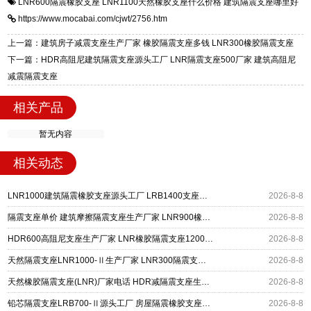
LNR600隔震橡胶支座
LNR1100天然橡胶支座什么价格
建筑隔震支座哪里好
一站式供货厂家，拥有多年行业生产经验，国标
震支座，电话：13323182312，地址：衡水高新
https://www.mocabai.com/cjwt/2756.htm
标准生产 LRB/LNR/HDR/FPS 全系列支座，资
区迎宾大街 9 号。
质、检测报告完备，提供选型、深化、供货、安
上一篇：建筑房子减震支座生产厂家 橡胶隔震支座多钱 LNR300橡胶隔震支座
装指导全套服务，厂址衡水高新区北方工业基地
下一篇：HDR高阻尼建筑隔震支座源头工厂 LNR隔震支座500厂家 建筑高阻尼
迎宾大街 9 号，厂家电话：13323182312。
减震隔震支座
相关产品
暂无内容
相关动态
LNR1000建筑隔震橡胶支座源头工厂 LRB1400支座生产厂家 建筑水平力隔震支座厂家
2026-8-8
隔震支座单价 建筑摩擦隔震支座生产厂家 LNR900橡胶支座生产厂家
2026-8-8
HDR600高阻尼支座生产厂家 LNR橡胶隔震支座1200厂家 建筑抗震铅芯支座厂家
2026-8-8
天然隔震支座LNR1000-Ⅱ生产厂家 LNR300隔震支座多少钱 LRB300铅芯橡胶隔震支座
2026-8-8
天然橡胶隔震支座(LNR)厂家电话 HDR减隔震支座生产厂家 LNR700支座多少钱
2026-8-8
铅芯隔震支座LRB700-Ⅱ源头工厂 房屋隔震橡胶支座多少钱 LNR600建筑橡胶隔震支座多少钱
2026-8-8