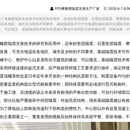
FPS摩擦摆隔震支座生产厂家
2026-6-7 8:
除了有橡胶隔震支座技术的研究和应用外，还有砂垫层隔震、石墨垫层隔震、摩擦滑移
适应各地区、城市及乡村的不同要求。基础隔震技术可作为地震防御区城市抗震防灾的
。可以预见，基础隔震技术将在防震减灾事业中起到巨大的积极作用。焊接连接：对于采
橡胶隔震支座技术的研究和应用外，还有砂垫层隔震、石墨垫层隔震、摩
发展，可充分地适应各地区、城市及乡村的不同要求。基础隔震技术可作
难中心、救护中心以及居民住宅建筑的建设。可以预见，基础隔震技术将
采用焊接连接的盆式支座，应严格按照焊接工艺要求进行操作，保证焊缝
震顶棚系统也是日本近年来开发的一种结构抗震新方法。制震设备均匀的
质量监督机构提出型式检验要求时；因特殊需要而必须进行型式检验时。
于施工缝、后浇缝的该止水条具有较强的平衡自愈功能，可自行封堵因沉
、部分比较严重损坏中间层隔震：对超高层结构，现有基础隔震难以有效
为了降低由上部构造传递到下部构造的惯性力。中心部以外有设置混凝土
的主要因素之一。重复使用的模板应始终保持其表面平整、形状准确，不