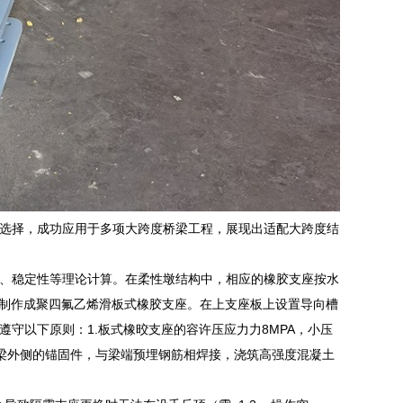
选择，成功应用于多项大跨度桥梁工程，展现出适配大跨度结
、稳定性等理论计算。在柔性墩结构中，相应的橡胶支座按水
就制作成聚四氟乙烯滑板式橡胶支座。在上支座板上设置导向槽
守以下原则：1.板式橡晈支座的容许压应力力8MPA，小压
边梁外侧的锚固件，与梁端预埋钢筋相焊接，浇筑高强度混凝土