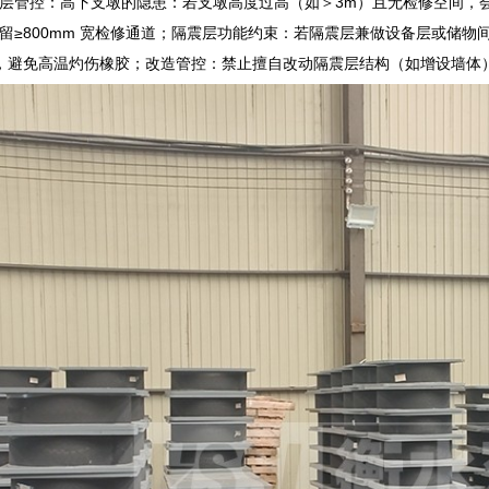
层管控：高下支墩的隐患：若支墩高度过高（如＞3m）且无检修空间，会导
留≥800mm 宽检修通道；隔震层功能约束：若隔震层兼做设备层或储
h），避免高温灼伤橡胶；改造管控：禁止擅自改动隔震层结构（如增设墙