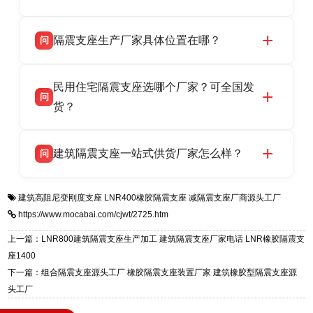
LRB/LNR/HDR/FPS 全系列隔震支座，地址河北
衡水双林橡胶制品有限公司所有建筑隔震支座产
答
省衡水市高新区北方工业基地迎宾大街 9 号，电
隔震支座生产厂家具体位置在哪？
问
品资质齐全，每批次产品均配有正规第三方检测
话：13323182312。
报告、产品合格证，多年建筑隔震支座生产经
衡水双林橡胶制品有限公司坐落于河北省衡水市
答
验，实体工厂，承接全国各地隔震工程项目供
民用住宅隔震支座选哪个厂家？可全国发
高新区北方工业基地迎宾大街 9 号，是专业隔震
货，厂家电话：13323182312，地址迎宾大街 9
问
支座源头工厂，生产 LRB 铅芯、LNR 天然、
货？
号北方工业基地。
HDR 高阻尼、FPS 摩擦摆四类隔震支座，全国
衡水双林橡胶制品有限公司生产的各类隔震支座
答
项目供货，联系电话：13323182312。
建筑隔震支座一站式供货厂家怎么样？
问
适用于民用住宅隔震工程，实体工厂现货充足，
全国快速物流发货，同时提供专业选型设计与安
衡水双林橡胶制品有限公司是专业建筑隔震支座
答
装技术支持，主营 LRB、LNR、HDR、FPS 隔
建筑高阻尼变刚度支座
LNR400橡胶隔震支座
减隔震支座厂商源头工厂
一站式供货厂家，拥有多年行业生产经验，国标
震支座，电话：13323182312，地址：衡水高新
https://www.mocabai.com/cjwt/2725.htm
标准生产 LRB/LNR/HDR/FPS 全系列支座，资
区迎宾大街 9 号。
质、检测报告完备，提供选型、深化、供货、安
上一篇：LNR800建筑隔震支座生产加工 建筑隔震支座厂家电话 LNR橡胶隔震支
装指导全套服务，厂址衡水高新区北方工业基地
座1400
迎宾大街 9 号，厂家电话：13323182312。
下一篇：组合隔震支座源头工厂 橡胶隔震支座装置厂家 建筑橡胶型隔震支座源
头工厂