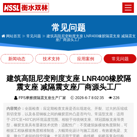
常见问题
网站首页
常见问题
建筑高阻尼变刚度支座 LNR400橡胶隔震支座 减隔震支
座厂商源头工厂
新闻动态
技术支持
应用案例
常见问题
建筑高阻尼变刚度支座 LNR400橡胶隔
震支座 减隔震支座厂商源头工厂
FPS摩擦摆隔震支座生产厂家
2026-6-7 8:02:35
226
内容简介：
全面检查：应定期检查支座是否出现老化、开裂、过大的压缩或
剪切变形，以及各层钢板之间的橡胶层外凸是否均匀。常温型支座：适用
于-25℃至+60℃的环境温度范围。相较于传统钢支座、球冠圆板支座等类
型，橡胶支座具有显著技术优势：适配性广：不受建筑纵横坡角度限制，可
根据工程纵横坡角度精准制造，大幅简化设计与施工流程，有效避免梁、支
座、墩台三者间的脱空现象，尤其适用于宽桥、曲线桥、斜桥等复杂结构。