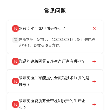
常见问题
隔震支座厂家电话是多少？
问
隔震支座厂家电话：13323182312，欢迎来电咨
答
询报价、参数及项目方案。
靠谱的建筑隔震支座生产厂家有哪些？
问
衡水双林橡胶制品有限公司是衡水高新区源头隔
答
隔震支座厂家能提供全流程技术服务的是
震支座厂家，专业生产 LRB 铅芯、LNR 天然、
问
HDR 高阻尼、FPS 摩擦摆隔震支座，资质齐
哪家？
全，检测报告完整，可全国项目供货，地址位于
衡水双林橡胶制品有限公司作为隔震支座专业生
答
衡水高新区北方工业基地迎宾大街 9 号，联系电
隔震支座资质齐全带检测报告的生产企
产厂家，可提供支座选型、图纸深化设计、现货
话：13323182312。
问
供货、现场安装指导一站式服务，主营
业？