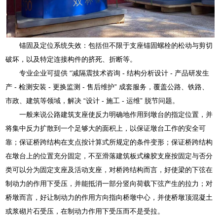
锚固及定位系统失效：包括但不限于支座锚固螺栓的松动与剪切
破坏，以及特定连接构件的挤死、折断等。
专业企业可提供 “减隔震技术咨询 - 结构分析设计 - 产品研发生
产 - 检测安装 - 更换监测 - 售后维护” 成套服务，覆盖公路、铁路、
市政、建筑等领域，解决 “设计 - 施工 - 运维” 脱节问题。
一般来说公路建筑支座使反力明确地作用到墩台的指定位置，并
将集中反力扩散到一个足够大的面积上，以保证墩台工作的安全可
靠；保证桥跨结构在支点按计算式所规定的条件变形；保证桥跨结构
在墩台上的位置充分固定，不至滑落建筑板式橡胶支座按固定与否分
类可以分为固定支座及活动支座，对桥跨结构而言，好使梁的下弦在
制动力的作用下受压，并能抵消一部分竖向荷载下弦产生的拉力；对
桥墩而言，好让制动力的作用方向指向桥墩中心，并使桥墩顶混凝土
或浆砌片石受压，在制动力作用下受压而不是受拉。