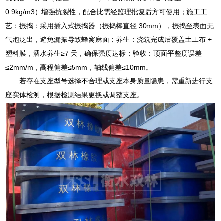
0.9kg/m3）增强抗裂性，配合比需经监理批复后方可使用；施工工
艺：振捣：采用插入式振捣器（振捣棒直径 30mm），振捣至表面无
气泡泛出，避免漏振导致蜂窝麻面；养生：浇筑完成后覆盖土工布 +
塑料膜，洒水养生≥7 天，确保强度达标；验收：顶面平整度误差
≤2mm/m，高程偏差≤5mm，轴线偏差≤10mm。
若存在支座型号选择不合理或支座本身质量隐患，需重新进行支
座实体检测，根据检测结果更换或调整支座。