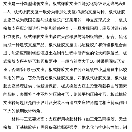
支座是一种新型建筑支座。板式橡胶支座性能劣化等级评定详见表8
—3。板式橡胶支座一般分为非加劲支座和加劲支座两种。板式橡胶
支座已成为我国公路与城市建筑广泛采用的一种支座形式之一。板式
橡胶支座应定期进行养护和维修检查，一旦发现问题，应及时进行修
补或更换。板式橡胶支座由多层天然橡胶与薄钢板镶嵌、粘合、硫化
而成一种建筑支座产品。板式橡胶支座由几层橡胶片和薄钢板组合而
成，能适应预制钢筋混凝土在制作过程中所产生的较大间隙偏差。板
式橡胶支座有矩形和圆形两种，一般当斜度大于10°时采用圆板形支
座，否则采用矩形支座。板式橡胶支座在公路建筑中小型建筑中比较
常用的产品，它分为普通板式橡胶支座、四氟板式橡胶支座。板式橡
胶支座整理提供，转载请保留。板式橡胶支座主梁受荷载挠曲等因素
的影响，表面将产生不均匀压缩变形，则其平均压缩变形。板式橡胶
支座转角超限是由于设计及安装不当造成支座转角超过相应荷载作用
下大的预期设计转角。
材料与工艺要求高：支座所用橡胶材料（如三元乙丙橡胶、天然
橡胶、丁基橡胶等）需具备高抗撕裂强度、耐老化与抗疲劳性能，制