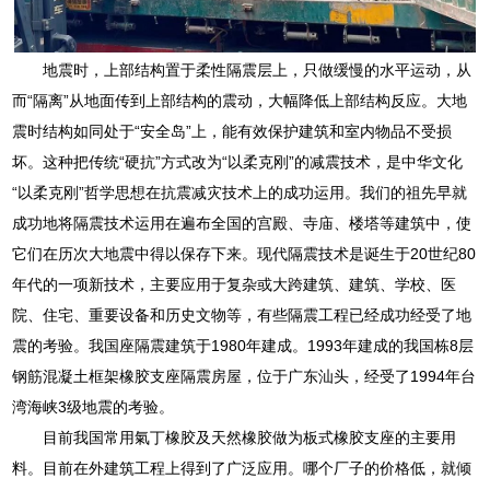
地震时，上部结构置于柔性隔震层上，只做缓慢的水平运动，从
而“隔离”从地面传到上部结构的震动，大幅降低上部结构反应。大地
震时结构如同处于“安全岛”上，能有效保护建筑和室内物品不受损
坏。这种把传统“硬抗”方式改为“以柔克刚”的减震技术，是中华文化
“以柔克刚”哲学思想在抗震减灾技术上的成功运用。我们的祖先早就
成功地将隔震技术运用在遍布全国的宫殿、寺庙、楼塔等建筑中，使
它们在历次大地震中得以保存下来。现代隔震技术是诞生于20世纪80
年代的一项新技术，主要应用于复杂或大跨建筑、建筑、学校、医
院、住宅、重要设备和历史文物等，有些隔震工程已经成功经受了地
震的考验。我国座隔震建筑于1980年建成。1993年建成的我国栋8层
钢筋混凝土框架橡胶支座隔震房屋，位于广东汕头，经受了1994年台
湾海峡3级地震的考验。
目前我国常用氣丁橡胶及天然橡胶做为板式橡胶支座的主要用
料。目前在外建筑工程上得到了广泛应用。哪个厂子的价格低，就倾