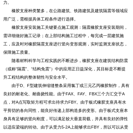
力。
橡胶支座种类繁多，在公路建筑、铁路建筑及建筑隔震等领域应
用广泛，需根据具体工程条件进行选择。
橡胶支座安装施工关键要点施工观测：隔震橡胶支座安装期间，
需详细做好施工记录；在上部结构施工过程中，每完成一层建筑施
工，应及时对橡胶隔震支座进行竖向变形观测，实时监测支座状态，
保障施工质量。
随着材料科学与工程实践的不断进步，橡胶支座在建筑结构防震
（或称“隔震”、“结构免震”）中的应用正日益深化，其目标是不断提
升工程结构的整体韧性与安全水平。
由于D、F型建筑伸缩缝整条采用氯丁或三元乙丙橡胶制作，具有
良好的耐老化、耐曲挠性能。由于FAX、FAY、FBX三个力汇交于A
点，对A点写取矩方程可求出待求力FBY。由于板式橡胶支座具有水
平剪切的各向同性，能良好传递上部构造多的变形。由于板式支座本
身具有足够的竖向刚度，可以满足较大垂直荷载，并具有良好的弹性
以适应梁端的转动。由于从受力5-2A上能够求出FBY，所以可以从受