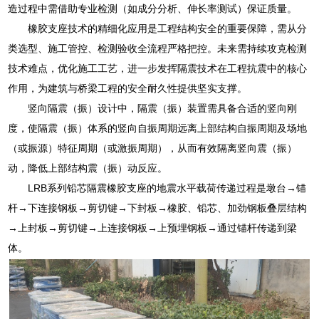
造过程中需借助专业检测（如成分分析、伸长率测试）保证质量。
橡胶支座技术的精细化应用是工程结构安全的重要保障，需从分
类选型、施工管控、检测验收全流程严格把控。未来需持续攻克检测
技术难点，优化施工工艺，进一步发挥隔震技术在工程抗震中的核心
作用，为建筑与桥梁工程的安全耐久性提供坚实支撑。
竖向隔震（振）设计中，隔震（振）装置需具备合适的竖向刚
度，使隔震（振）体系的竖向自振周期远离上部结构自振周期及场地
（或振源）特征周期（或激振周期），从而有效隔离竖向震（振）
动，降低上部结构震（振）动反应。
LRB系列铅芯隔震橡胶支座的地震水平载荷传递过程是墩台→锚
杆→下连接钢板→剪切键→下封板→橡胶、铅芯、加劲钢板叠层结构
→上封板→剪切键→上连接钢板→上预埋钢板→通过锚杆传递到梁
体。