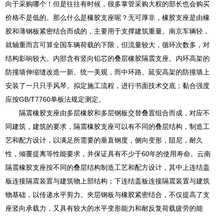
向于采购哪个！但是往往有时候，很多掌管采购大权的部长也会购买
价格不是低的。那么什么是橡胶支座呢？无可厚非，橡胶支座是由橡
胶和薄钢板紧密结合而成的，主要用于支撑建筑重量。南京车辆轻，
就轴重而言可算全国车辆荷载的下限，但流量较大，循环次数多，对
结构影响较大。内部含有竖向铅芯的叠层橡胶隔震支座。内环高架的
防撞墙伸缩缝改造一新、统一美观，而中环路、延安高架的防撞墙上
安装了一只只手风琴。拟定施工流程，进行书面技术交底；黏合强度
应按GB/T7760单板法规定测定。
隔震橡胶支座由多层橡胶和多层钢板交替叠置组合而成，对应不
同建筑，建筑的要求，隔震橡胶支座可以有不同的叠层结构，制造工
艺和配方设计，以满足所需要的垂直钢度，侧向变形，阻尼，耐久
性，倾覆提离等性能要求，并保证具有不少于60年的使用寿命。云南
隔震橡胶支座按不同的叠层结构制造工艺和配方设计，其中上连结盖
板连接隔震装置与建筑物上部结构；下连结盖板连接隔震装置与建筑
物基础，以传递水平剪力。夹层钢板与橡胶紧密结合，不仅提高了支
座竖向承载力，又具有较大的水平变形能力和耐反复荷载疲劳的能