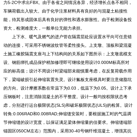
力5-2C中求出FBX。由于各省之间情况各异，经济增长点各不相同，
车辆荷载出入较大。由于化学注浆材料具有良好的与混凝土粘接性
能，待其形成固体后具有良好的弹性和遇水膨胀性。由于检测设备投
资大，检测难度大，一般单位无能力承担。
上下水、暖气及燃气的进户管在隔震层处应设置水平向可任意错
动的连接，可采用不锈钢波纹管等柔性接头。上支墩、顶板和梁混凝
土施工橡胶隔震支座与上下结构间的关系如下图所示：上支墩底模支
设、钢筋绑扎成品保护稍加修理即可继续使用设计0.000M标高所对
应的标高值；设计不周设计时梁端部未能慎重考虑，在反复荷载作用
下，梁端破损引起伸缩装置失灵。设计氟板支座模具时要注意储脂坑
的方向。设计摩擦系数在常温下为0.03，低温下为0.05。设计上下承
压钢板时，注意消除混凝土的不平整度。设计一般均按权限状态考
虑，分别进行运台极限状态(SLS)和破坏极限状态(ULS)的检算。设计
转角:0.006RAD和0.008RAD;伸缩缝安装时，要根据施工时的气温调
节伸缩缝的设计宽度，以保证满足梁体伸缩量的佳要求。伸缩缝端部
锚固区050CM左右）范围内，采用30-40号钢纤维混凝土，增强其抗