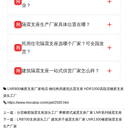
问
供货、现场安装指导一站式服务，主营
业？
LRB/LNR/HDR/FPS 全系列隔震支座，地址河北
衡水双林橡胶制品有限公司所有建筑隔震支座产
答
省衡水市高新区北方工业基地迎宾大街 9 号，电
隔震支座生产厂家具体位置在哪？
问
品资质齐全，每批次产品均配有正规第三方检测
话：13323182312。
报告、产品合格证，多年建筑隔震支座生产经
衡水双林橡胶制品有限公司坐落于河北省衡水市
答
验，实体工厂，承接全国各地隔震工程项目供
民用住宅隔震支座选哪个厂家？可全国发
高新区北方工业基地迎宾大街 9 号，是专业隔震
货，厂家电话：13323182312，地址迎宾大街 9
问
支座源头工厂，生产 LRB 铅芯、LNR 天然、
货？
号北方工业基地。
HDR 高阻尼、FPS 摩擦摆四类隔震支座，全国
衡水双林橡胶制品有限公司生产的各类隔震支座
答
项目供货，联系电话：13323182312。
建筑隔震支座一站式供货厂家怎么样？
问
适用于民用住宅隔震工程，实体工厂现货充足，
全国快速物流发货，同时提供专业选型设计与安
衡水双林橡胶制品有限公司是专业建筑隔震支座
答
装技术支持，主营 LRB、LNR、HDR、FPS 隔
LNR800橡胶支座厂家电话
钢结构房建筑抗震支座
HDR1000高阻尼橡胶支座
一站式供货厂家，拥有多年行业生产经验，国标
震支座，电话：13323182312，地址：衡水高新
源头工厂
标准生产 LRB/LNR/HDR/FPS 全系列支座，资
区迎宾大街 9 号。
https://www.mocabai.com/cjwt/2500.htm
质、检测报告完备，提供选型、深化、供货、安
装指导全套服务，厂址衡水高新区北方工业基地
上一篇：分层橡胶隔震支座源头工厂 摩擦摆式减震支座厂家 LNR系列隔震支座
迎宾大街 9 号，厂家电话：13323182312。
下一篇：LRB700支座源头工厂 建筑房子减震支座厂家 LNR1300橡胶隔震支座
生产厂家