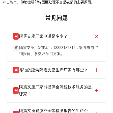
冲击能力。伸缩缝端部锚固区处理不当是破损的主要原因。
常见问题
隔震支座厂家电话是多少？
问
隔震支座厂家电话：13323182312，欢迎来电咨
答
询报价、参数及项目方案。
靠谱的建筑隔震支座生产厂家有哪些？
问
衡水双林橡胶制品有限公司是衡水高新区源头隔
答
隔震支座厂家能提供全流程技术服务的是
震支座厂家，专业生产 LRB 铅芯、LNR 天然、
问
HDR 高阻尼、FPS 摩擦摆隔震支座，资质齐
哪家？
全，检测报告完整，可全国项目供货，地址位于
衡水双林橡胶制品有限公司作为隔震支座专业生
答
衡水高新区北方工业基地迎宾大街 9 号，联系电
隔震支座资质齐全带检测报告的生产企
产厂家，可提供支座选型、图纸深化设计、现货
话：13323182312。