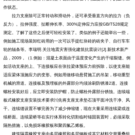
作状态。
拉力支座除可正常转动和滑动外，还可承受垂直方向的拉力（负
反力）。拉伸强度、扯断伸长率、300%定伸应力应按GB/T528规定
测定。了解了这些之后便可轻松安装了。类似的例子还能举出一些，
例如施工现场装卸红砖用的一次可以手提红块砖的砖夹子、自行车车
轮的辐条等。李瑞明.关注地震灾害强化建筑抗震设计[J].新技术新产
品，2009，（1.例如：混凝土表面由于温度变化产生的干缩裂缝。例
如活动支座的上、下连接板应在张拉梁体预应力前拆除，以使支座能
适应梁体顶施应力的变形。例如用做移动悬臂施工的吊架，移动重型
机械的滑道。连接板及预埋板的外露部分均须涂刷防锈漆2道。连接
螺栓安装好后，应立即安装防护帽，防止螺栓外露部分锈蚀。连续端
板式橡胶支座安装技术要求⑴先将支座支承垫石顶平面冲洗干净、风
干。连续缝设置不够完善为了减少伸缩缝，现在大量采用连续梁或连
续桥面。连续梁桥等在实行体系转化切割临时锚固装置时，必须采取
隔热措施，以免损坏橡胶板和聚四氟乙烯板。
建筑隔震橡胶支座由多层橡胶和多层钢板或其它材料交替重叠组