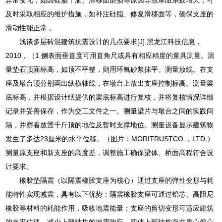
及时采取相应的维护措施，如补注硅脂、修复滑移面等，确保支座的
滑动性能正常 。
浅谈多层砖混建筑抗震设计的几点要求[J].黑龙江科技信息，
2010，（1.侧表面垂直度可用直角尺或具有相应精度的量具测量。测
量垫石顶面标高，如顶不平整，则用环氧砂浆抹平。测量放线。在支
座及墩台顶分别画出纵横轴线，在墩台上放出支座控制标高。测量梁
底标高，并根据设计纸提供的梁底标高进行复核，并将复核情况详细
记录并妥善保存，作为交工文件之一。测量梁片与墩台之间的实践间
隔，并察看放置千斤顶的地位及暂时支撑地位。测量设备显示建筑物
发生了多达23厘米的水平位移。（图片：MORITRUSTCO.，LTD.）
测量原支座和新支座的高度差，调整施工确保梁体、桥面高程符合设
计要求。
橡胶垫隔震（以隔震橡胶支座为核心）通过支座的弹性变形与耗
能特性实现减震，具有以下优势：隔震橡胶支座可通过铅芯、高阻尼
橡胶等材料的耗能作用，吸收地震能量；支座的剪切变形可适应建筑
的水平位移，减少上部结构的地震响应，即使上部结构存在质心偏心