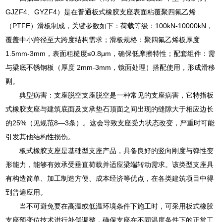
GJZF4、GYZF4）是在普通板式橡胶支座表面粘覆聚四氟乙烯
（PTFE）滑板制成，关键参数如下：荷载等级：100kN-10000kN，
覆盖中小跨径至大跨度结构需求；滑板规格：聚四氟乙烯板厚度
1.5mm-3mm，表面粗糙度≤0.8μm，确保低摩擦特性；配套组件：需
与梁底不锈钢板（厚度 2mm-3mm，镜面处理）搭配使用，形成滑移
副。
典型病害：支座脱空支座脱空是一种常见的支座病害，它特指板
式橡胶支座与建筑底面及支承垫石顶面之间出现的缝隙大于相应边长
的25%（见规范8—3条）。这会导致支座受力状态改变，严重时可能
引发其他结构性损伤。
板式橡胶支座是基础型支座产品，具备良好的竖向刚度与弹性变
形能力，能够有效承受垂直荷载并适应梁端转动需求。该类型支座具
有构造简单、加工制造方便、成本经济等优点，在各类建筑项目中得
到普遍应用。
当不可避免要在高温或低温环境条件下施工时，可采用板式橡胶
支座预变位技术进行补偿调整，确保支座在不同温度条件下的正常工