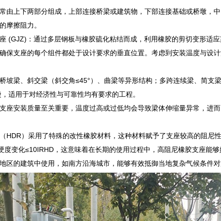
常由上下两部分组成，上部连接桥梁或建筑物，下部连接基础或桥墩，中
的摩擦阻力。
座 (GJZ)：通过多层钢板与橡胶硫化粘结而成，利用橡胶的剪切变形适
确保支座的每个组件都处于设计要求的垂直位置。考虑到安装温度与设计
桥坡梁、斜交梁（斜交角≤45°）、曲梁等异形结构；多跨连续梁、简支
便捷，适用于对经济性与可靠性均有要求的工程。
支座安装质量至关重要，温度过高或过低均会导致梁体伸缩量异常，进而
（HDR）采用了特殊的改性橡胶材料，这种材料赋予了支座较高的阻尼性
，其硬度变化≤10IRHD，这意味着在长期的使用过程中，高阻尼橡胶支座
地区的建筑中使用，如南方沿海城市，能够有效抵御当地复杂气候条件对