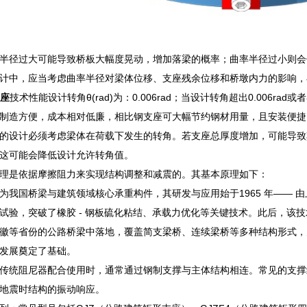
半径过大可能导致桥板大幅度晃动，增加落梁的概率；曲率半径过小则会
计中，应当考虑曲率半径对梁体位移、支座残余位移和桥墩内力的影响，
支座
技术性能设计转角θ(rad)为：0.006rad；当设计转角超出0.006
制造方便，成本相对低廉，相比钢支座可大幅节约钢材用量，且安装便捷
的设计必须考虑梁体在荷载下发生的转角。若支座总厚度增加，可能导致
这可能会降低设计允许转角值。
理是依据摩擦阻力来实现结构调整和减震的。其基本原理如下：
为我国桥梁与建筑领域核心承重构件，其研发与应用始于1965 年——
试验，突破了橡胶 - 钢板硫化粘结、承载力优化等关键技术。此后，该
徽等省份的公路桥梁中落地，覆盖简支梁桥、连续梁桥等多种结构形式，
发展奠定了基础。
传统阻尼器配合使用时，通常通过钢制支撑与主体结构相连。常见的支撑
地震时结构的振动响应。