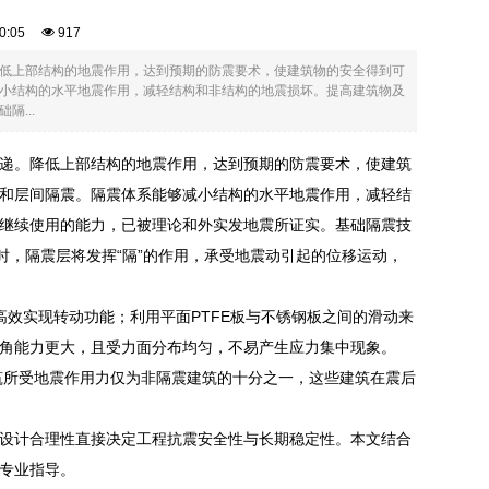
:00:05
917
低上部结构的地震作用，达到预期的防震要术，使建筑物的安全得到可
小结构的水平地震作用，减轻结构和非结构的地震损坏。提高建筑物及
...
递。降低上部结构的地震作用，达到预期的防震要术，使建筑
和层间隔震。隔震体系能够减小结构的水平地震作用，减轻结
继续使用的能力，已被理论和外实发地震所证实。基础隔震技
时，隔震层将发挥“隔”的作用，承受地震动引起的位移运动，
高效实现转动功能；利用平面PTFE板与不锈钢板之间的滑动来
角能力更大，且受力面分布均匀，不易产生应力集中现象。
筑所受地震作用力仅为非隔震建筑的十分之一，这些建筑在震后
设计合理性直接决定工程抗震安全性与长期稳定性。本文结合
专业指导。