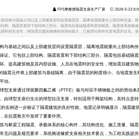
FPS摩擦摆隔震支座生产厂家
2026-5-23 8
上部结构与基础之间以及上部建筑层间设置隔震层，隔离地震能量向上部结构传递。降
部结构、隔震装置和下部结构三部分。隔震包括基础隔震和层间隔震。隔震体系能够减
震时的安全性，增加震后建筑物继续使用的能力，已被理论和外实发地震所证实。基础隔
构与基础之间以及上部建筑层间设置隔震层，隔离地震能量向上部结构传
保证。它包括上部结构、隔震装置和下部结构三部分。隔震包括基础隔震
坏。提高建筑物及其内部设施、人员在地震时的安全性，增加震后建筑物
”的隔震元件将上部建筑与基础隔离，由于隔震层的刚度很小。当地震发生
平动。
球型支座通过球面聚四氟乙烯（PTFE）板与对应不锈钢板之间的滑动来
。由球型支座衍生出的球型拉压支座，特别适用于网架结构，其特点是转
地震的实例进一步验证了隔震建筑的良好性能。地震记录明确显示，隔震建
，在抗震救灾中发挥了重要作用。
筑与桥梁工程隔震、承载体系的核心构件，其结构优化、施工质量、隔震
常见问题及规范要求，系统阐述橡胶支座相关技术要点，为工程实践提供