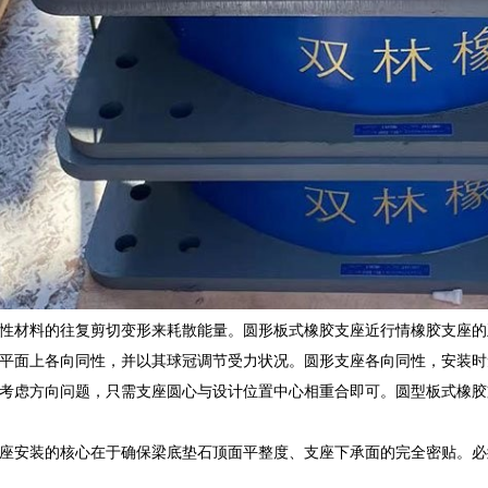
性材料的往复剪切变形来耗散能量。圆形板式橡胶支座近行情橡胶支座的
平面上各向同性，并以其球冠调节受力状况。圆形支座各向同性，安装时
考虑方向问题，只需支座圆心与设计位置中心相重合即可。圆型板式橡胶
座安装的核心在于确保梁底垫石顶面平整度、支座下承面的完全密贴。必