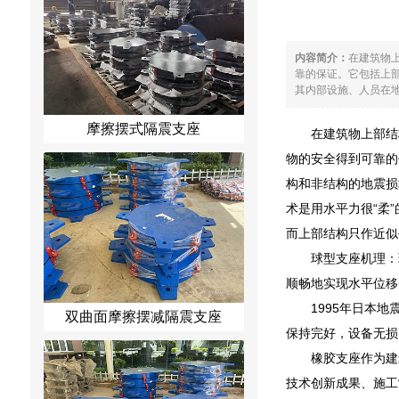
内容简介：
在建筑物
靠的保证。它包括上
其内部设施、人员在地
摩擦摆式隔震支座
在建筑物上部结
物的安全得到可靠的
构和非结构的地震损
术是用水平力很“柔
而上部结构只作近似
球型支座机理：
顺畅地实现水平位移
1995年日本
双曲面摩擦摆减隔震支座
保持完好，设备无损
橡胶支座作为建
技术创新成果、施工