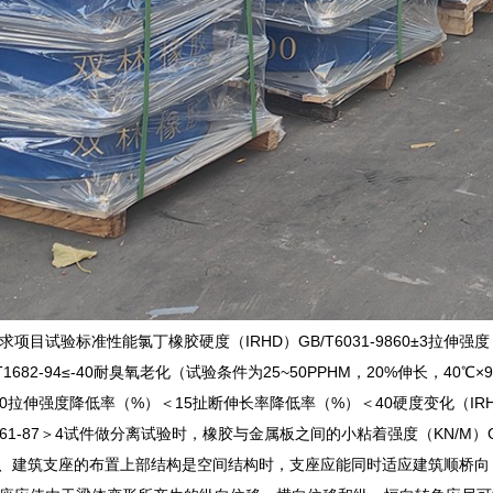
目试验标准性能氯丁橡胶硬度（IRHD）GB/T6031-9860±3拉伸强度（MPA
1682-94≤-40耐臭氧老化（试验条件为25~50PPHM，20%伸长，40℃
3100×70拉伸强度降低率（%）＜15扯断伸长率降低率（%）＜40硬度变化
7761-87＞4试件做分离试验时，橡胶与金属板之间的小粘着强度（KN/M）GB
96≤20三、建筑支座的布置上部结构是空间结构时，支座应能同时适应建筑顺