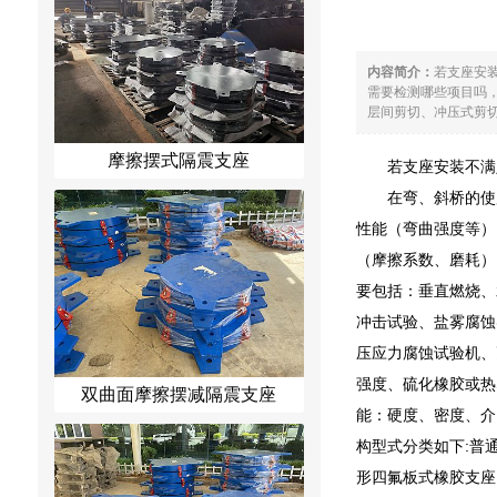
内容简介：
若支座安
需要检测哪些项目吗
层间剪切、冲压式剪切
摩擦摆式隔震支座
若支座安装不满
在弯、斜桥的使
性能（弯曲强度等）
（摩擦系数、磨耗）
要包括：垂直燃烧、
冲击试验、盐雾腐蚀
压应力腐蚀试验机、
强度、硫化橡胶或热
双曲面摩擦摆减隔震支座
能：硬度、密度、介
构型式分类如下:普通
形四氟板式橡胶支座