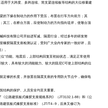
.适用于大跨度、多跨连续、简支梁连续板等结构的大位移量建
梁的下缘在制动力的作用下受压，布置在行车方向前方；其
；其三，在桥台方面，应使制动力的方向指向堤岸，使墩台顶
械科技有限公司开始进军减、隔震行业，经过多年的研发努
室橡胶隔震支座检测认证，受到广大业内专家的一致好评，且
批）。
复位”功能。地震后，上部结构回复至初始状态，满足正常使用
积较大，具有较大的消能能力。较大的阻尼C可使上部结构的位
留足够的长度，并放置在隔震支座的专用防火节点中，确保电
筑结构的保护、人员安全均至关重要。
了《公路建筑板式橡胶支座规格系列》（JT3132.1-88）和《公
公路建筑板式橡胶支座标准》（JT/T4--9，后来又修订为