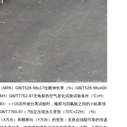
）GB/T528-98≥17扯断伸长率（%）GB/T528-98≥400
×96H）GB/T7762-87无龟裂热空气老化试验试验条件（℃×H）
（IRHD）＜+15试件做分离试验时，橡胶与四氟板之间的小粘着强
/T7760-87＞7恒定压缩永久变形（70℃×22H）（%）
桥向（X方向）和横桥向（Y方向）的变形；支座必须能可靠的传递