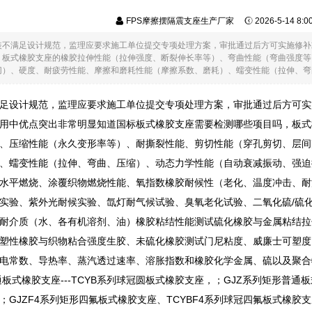
FPS摩擦摆隔震支座生产厂家
2026-5-14 8:
装不满足设计规范，监理应要求施工单位提交专项处理方案，审批通过后方可实施修补
，板式橡胶支座的橡胶拉伸性能（拉伸强度、断裂伸长率等）、弯曲性能（弯曲强度等
）、硬度、耐疲劳性能、摩擦和磨耗性能（摩擦系数、磨耗）、蠕变性能（拉伸、弯曲、
足设计规范，监理应要求施工单位提交专项处理方案，审批通过后方可实
用中优点突出非常明显知道国标板式橡胶支座需要检测哪些项目吗，板式
、压缩性能（永久变形率等）、耐撕裂性能、剪切性能（穿孔剪切、层间
、蠕变性能（拉伸、弯曲、压缩）、动态力学性能（自动衰减振动、强迫
水平燃烧、涂覆织物燃烧性能、氧指数橡胶耐候性（老化、温度冲击、耐
实验、紫外光耐候实验、氙灯耐气候试验、臭氧老化试验、二氧化硫/硫
耐介质（水、各有机溶剂、油）橡胶粘结性能测试硫化橡胶与金属粘结拉
塑性橡胶与织物粘合强度生胶、未硫化橡胶测试门尼粘度、威廉士可塑度
电常数、导热率、蒸汽透过速率、溶胀指数和橡胶化学金属、硫以及聚合
板式橡胶支座---TCYB系列球冠圆板式橡胶支座，；GJZ系列矩形普通
；GJZF4系列矩形四氟板式橡胶支座、TCYBF4系列球冠四氟板式橡胶