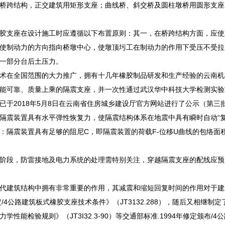
桥跨结构，正交建筑用矩形支座；曲线桥、斜交桥及圆柱墩桥用圆形支座
胶支座在设计施工时应遵循以下布置原则：其一，在桥跨结构方面，应使
使制动力的方向指向桥墩中心，使墩顶圬工在制动力的作用下受压不受拉
一部分台后土压力。
术在全国范围的大力推广，拥有十几年橡胶制品研发和生产经验的云南机
能可靠、质量上乘的隔震支座，并一次性通过武汉华中科技大学检测实验
已于2018年5月8日在云南省住房城乡建设厅官方网站进行了公示（第三
隔震装置具有水平弹性恢复力，使隔震结构体系在地震中具有瞬时自动“
：隔震装置具有足够的阻尼C，即隔震装置的荷载F-位移U曲线的包络面
阶段，防雷接地及电力系统的处理需特别关注，穿越隔震支座的配线应预
代建筑结构中拥有非常重要的作用，其减震和缩短回复时间的作用对于建
定/4公路建筑板式橡胶支座技术条件》（JT3132.288），随后又相继制定
学性能检验规则》（JT3I32.3-90）等交通部标准.1994年修定颁布/4