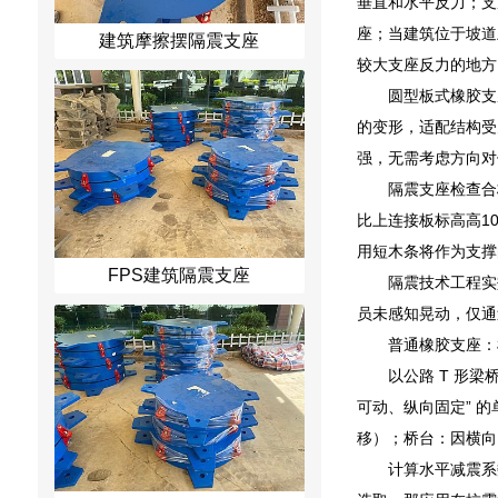
垂直和水平反力；支
座；当建筑位于坡道
建筑摩擦摆隔震支座
较大支座反力的地方
圆型板式橡胶支
的变形，适配结构受
强，无需考虑方向对
隔震支座检查合
比上连接板标高高1
用短木条将作为支撑
FPS建筑隔震支座
隔震技术工程实效
员未感知晃动，仅通
普通橡胶支座：
以公路 T 形
可动、纵向固定” 
移）；桥台：因横向
计算水平减震系