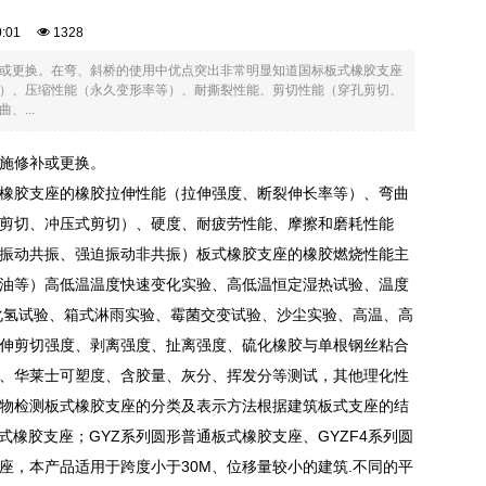
00:01
1328
或更换。在弯、斜桥的使用中优点突出非常明显知道国标板式橡胶支座
）、压缩性能（永久变形率等）、耐撕裂性能、剪切性能（穿孔剪切、
...
施修补或更换。
橡胶支座的橡胶拉伸性能（拉伸强度、断裂伸长率等）、弯曲
剪切、冲压式剪切）、硬度、耐疲劳性能、摩擦和磨耗性能
振动共振、强迫振动非共振）板式橡胶支座的橡胶燃烧性能主
油等）高低温温度快速变化实验、高低温恒定湿热试验、温度
化氢试验、箱式淋雨实验、霉菌交变试验、沙尘实验、高温、高
伸剪切强度、剥离强度、扯离强度、硫化橡胶与单根钢丝粘合
、华莱士可塑度、含胶量、灰分、挥发分等测试，其他理化性
物检测板式橡胶支座的分类及表示方法根据建筑板式支座的结
板式橡胶支座；GYZ系列圆形普通板式橡胶支座、GYZF4系列圆
支座，本产品适用于跨度小于30M、位移量较小的建筑.不同的平