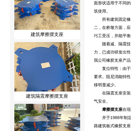
面形状适用于不同的
筑使用。
所有建筑固定橡
二，在桥墩方面，应
建筑摩擦摆支座
圬工受压，并能平衡
随着减、隔震技
力，已成功研发出性
我公司橡胶支座产品
复位特性：由于
要求。阻尼消能特性
移明显减少。
在隔震支座安装
建筑隔震摩擦摆支座
气安全。
摩擦摆支座
在现
并于1988年制
路建筑板式橡胶支座力