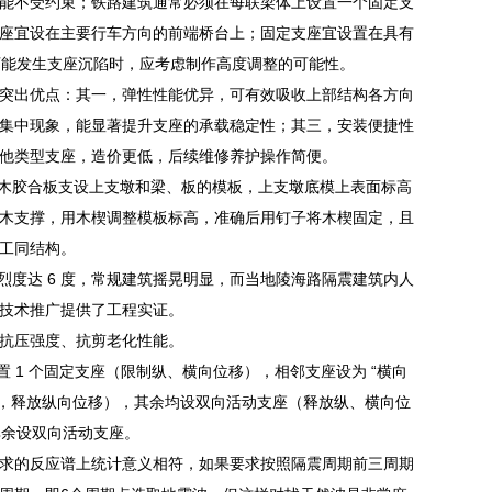
能不受约束；铁路建筑通常必须在每联梁体上设置一个固定支
座宜设在主要行车方向的前端桥台上；固定支座宜设置在具有
可能发生支座沉陷时，应考虑制作高度调整的可能性。
突出优点：其一，弹性性能优异，可有效吸收上部结构各方向
集中现象，能显著提升支座的承载稳定性；其三，安装便捷性
他类型支座，造价更低，后续维修养护操作简便。
M木胶合板支设上支墩和梁、板的模板，上支墩底模上表面标高
用方木支撑，用木楔调整模板标高，准确后用钉子将木楔固定，且
工同结构。
头市烈度达 6 度，常规建筑摇晃明显，而当地陵海路隔震建筑内人
技术推广提供了工程实证。
抗压强度、抗剪老化性能。
置 1 个固定支座（限制纵、横向位移），相邻支座设为 “横向
应，释放纵向位移），其余均设双向活动支座（释放纵、横向位
其余设双向活动支座。
求的反应谱上统计意义相符，如果要求按照隔震周期前三周期