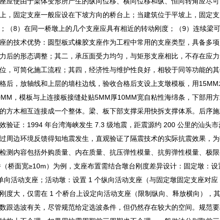
座应使由于梁体变形所产生的纵向位移、横向位移和纵、恒向转角应尽可
上，固定支座一般应设在下坡方向的桥台上；当建筑位于平坡上，固定支
；（8）在同一桥墩上的几个支座应具有相近的转动刚度；（9）连续梁
座的技术优势：圆型板式橡胶支座作为工程中常用的支座类型，具备多项
力后的形态调整；其二，承压面受力均匀，与矩形支座相比，不存在应力
位，可简化施工流程；其四，经济性与维护性良好，相较于同等功能的其
格后，放轴线和上层的墙柱边线，验收合格后支设上支墩模板，用15M
0MM，模板与上连接板接缝处贴5MM厚10MM宽自粘性海绵条，下部
的方木相互连接成一个整体。梁、板下部支撑采用快拆支撑体系。后序施
验证：1994 年台湾海峡发生 7.3 级地震，距震源约 200 公里的汕
过周边环境反馈得知地震发生，直观验证了隔震技术的实际抗震效果，为
检测内容包括外购质量、内在质量、抗压弹性模量、抗剪弹性模量、极限
梁桥（桥面宽≥10m）为例，支座布置需结合墩台刚度差异设计：固定墩：设
的单向活动支座；活动墩：设置 1 个纵向活动支座（与固定墩固定支座对
刚度大，仅需在 1 个桥台上设定向活动支座（限制纵向、释放横向），
数跟选波有关，尽管规范给定选波条件，但仍然存在较大的空间。规范要