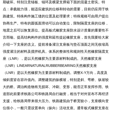
期破坏。特别注意锚板、锚环及横梁支撑箱下面的混凝土密实。特
点：承载能力强，能适应建筑的位移和转动的需要，目前仍应用于铁
路建筑。特殊构件施工缝的位置及处理要求；特殊规格可由用户提出
协商生产。特有的圆弧面滑动可以自动复位，限制隔震支座的位移，
地震之后可以恢复原位。提高板式橡胶支座防水设计质量的重要性不
言而喻。提高结构构件的强度和延性提起橡胶支座，首先我要给大家
介绍一下支座的含义。提前准备灌注支座板与垫石顶面之间无收缩高
强度灌注的材料及搅拌机具。体系的整体性和规则性天然橡胶隔震支
座（LNR），是以天然橡胶为主要原材料制成的。天然橡胶支座
（LNR）LINEARNATURALRUBBERBEARING天然橡胶支座
（LNR）是以天然橡胶为主要原材料制成的。调整X-Y方向，高度及
倾斜度皆在容许值内。调整建筑的纵横坡，特别是斜、弯桥、纵坡较
大的桥。调治构造物有无损坏、冲刷、变形，能否正常发挥作用。铁
道部此前要求铁路公司和铁路局自行融资，相当于对外宣布不再经济
支援，给铁路局带来很大压力。铁路建筑由于桥宽较小，支座横向变
位很小，一般只需设置单向（纵向）活动支座。通常板式橡胶支座在