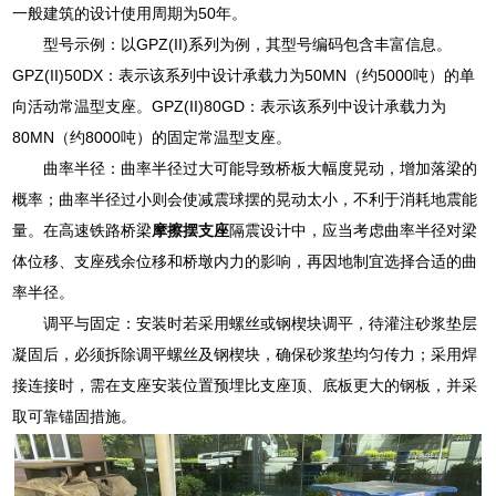
一般建筑的设计使用周期为50年。
型号示例：以GPZ(II)系列为例，其型号编码包含丰富信息。
GPZ(II)50DX：表示该系列中设计承载力为50MN（约5000吨）的单
向活动常温型支座。GPZ(II)80GD：表示该系列中设计承载力为
80MN（约8000吨）的固定常温型支座。
曲率半径：曲率半径过大可能导致桥板大幅度晃动，增加落梁的
概率；曲率半径过小则会使减震球摆的晃动太小，不利于消耗地震能
量。在高速铁路桥梁
摩擦摆支座
隔震设计中，应当考虑曲率半径对梁
体位移、支座残余位移和桥墩内力的影响，再因地制宜选择合适的曲
率半径。
调平与固定：安装时若采用螺丝或钢楔块调平，待灌注砂浆垫层
凝固后，必须拆除调平螺丝及钢楔块，确保砂浆垫均匀传力；采用焊
接连接时，需在支座安装位置预埋比支座顶、底板更大的钢板，并采
取可靠锚固措施。