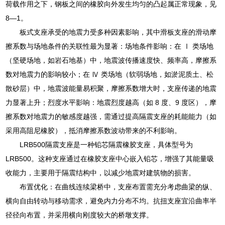
荷载作用之下，钢板之间的橡胶向外发生均匀的凸起属正常现象，见
8—1。
板式支座承受的地震力受多种因素影响，其中滑板支座的滑动摩
擦系数与场地条件的关联性最为显著：场地条件影响：在 Ⅰ 类场地
（坚硬场地，如岩石地基）中，地震波传播速度快、频率高，摩擦系
数对地震力的影响较小；在 Ⅳ 类场地（软弱场地，如淤泥质土、松
散砂层）中，地震波能量易积聚，摩擦系数增大时，支座传递的地震
力显著上升；烈度水平影响：地震烈度越高（如 8 度、9 度区），摩
擦系数对地震力的敏感度越强，需通过提高隔震支座的耗能能力（如
采用高阻尼橡胶），抵消摩擦系数波动带来的不利影响。
LRB500隔震支座是一种铅芯隔震橡胶支座，具体型号为
LRB500。这种支座通过在橡胶支座中心嵌入铅芯，增强了其能量吸
收能力，主要用于隔震结构中，以减少地震对建筑物的损害。
布置优化：在曲线连续梁桥中，支座布置需充分考虑曲梁的纵、
横向自由转动与移动需求，避免内力分布不均。抗扭支座宜沿曲率半
径径向布置，并采用横向刚度较大的桥墩支撑。