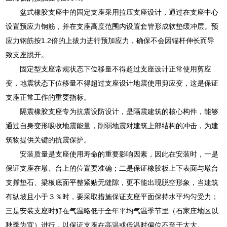
盆式橡胶支座中的固定支座采用拉压支座设计，通过在支座中心
设置预应力钢筋，并在支座高度范围内设置套管形成软垫缓冲层。预
应力钢筋按1.2倍的上拔力进行预加应力，确保不会因锚杆伸长而导
致支座脱开。
固定型支座常规状态下位移量不得超过支座设计正常使用剪应
变，地震状态下位移量不得超过支座设计地震使用剪应变，这是保证
支座正常工作的重要指标。
隔震橡胶支座专为抗震设防设计，是隔震建筑的核心构件，能够
通过自身变形吸收地震能量，削弱地震对建筑上部结构的冲击，为建
筑物提供关键的抗震保护。
安装质量是支座使用寿命的重要影响因素，因此在安装时，一是
保证支座在墩、台上的位置要准确；二是保证橡胶板上下表面与墩台
支撑垫石、梁板底面平整紧贴无缝隙，更不能出现脱空形象，当建筑
有纵坡且小于３％时，要采取措施保证支座平面保持水平均匀受力；
三是安装支座时好在气温略低于全年平均气温季节里（石家庄地区以
秋季为宜）进行，以保证支座在高温或低温时偏位不至于太大。