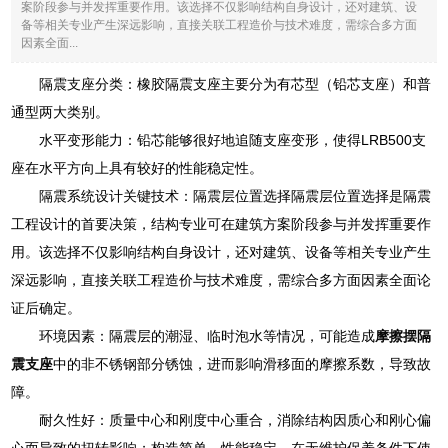
案阶段参与并发挥重要作用。该选择不仅影响结构自身设计，还对建筑、设
备等相关专业产生深远影响，直接关联工程造价与技术难度，需综合多方面
因素全面...
隔震支座分类：橡胶隔震支座主要分为有芯型（铅芯支座）和普
通型两大类别。
水平变形能力：铅芯能够很好地追随支座变形，使得LRB500支
座在水平方向上具有较好的性能稳定性。
隔震系统设计关键技术：隔震层位置选择隔震层位置选择是隔震
工程设计的首要决策，结构专业可在建筑方案阶段参与并发挥重要作
用。该选择不仅影响结构自身设计，还对建筑、设备等相关专业产生
深远影响，直接关联工程造价与技术难度，需综合多方面因素全面论
证后确定。
环境因素：隔震层的潮湿、临时泡水等情况，可能造成
摩擦摆隔
震支座
中的非不锈钢部分锈蚀，进而影响滑移面的摩擦系数，导致故
障。
耐久性好：质量中心和刚度中心重合，消除结构因质心和刚心偏
心而导致的扭转影响；构造简单，性能稳定，在无维护保养条件下使