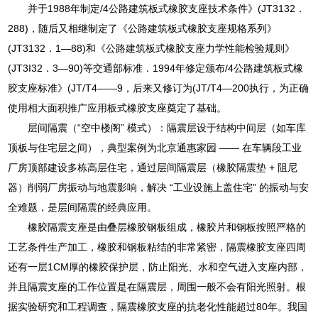
并于1988年制定/4公路建筑板式橡胶支座技术条件》(JT3132．
288)，随后又相继制定了《公路建筑板式橡胶支座规格系列》
(JT3132．1—88)和《公路建筑板式橡胶支座力学性能检验规则》
(JT3I32．3—90)等交通部标准．1994年修定颁布/4公路建筑板式橡
胶支座标准》(JT/T4——9，后来又修订为(JT/T4—200执行，为正确
使用相大面积推广应用板式橡胶支座奠定了基础。
层间隔震（“空中楼阁” 模式）：隔震层设于结构中间层（如车库
顶板与住宅层之间），典型案例为北京通惠家园 —— 在车辆段工业
厂房顶部建设多栋高层住宅，通过层间隔震层（橡胶隔震垫 + 阻尼
器）削弱厂房振动与地震影响，解决 “工业设施上盖住宅” 的振动与安
全难题，是层间隔震的经典应用。
橡胶隔震支座是由叠层橡胶钢板组成，橡胶片和钢板按照严格的
工艺条件生产加工，橡胶和钢板粘结的非常紧密，隔震橡胶支座四周
还有一层1CM厚的橡胶保护层，防止阳光、水和空气进入支座内部，
并且隔震支座的工作位置是在隔震层，周围一般不会有阳光照射。根
据实验研究和工程调查，隔震橡胶支座的抗老化性能超过80年。我国