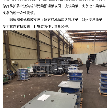
做好防护防止浇筑砼时污染预埋板表面；浇筑梁板、支墩砼：梁板与
支墩的砼一次性浇筑。
球冠圆板式橡胶支座：能更好地适应各种坡梁、斜交梁及曲梁，
受力状态有所改善，且安装方便，造价经济。