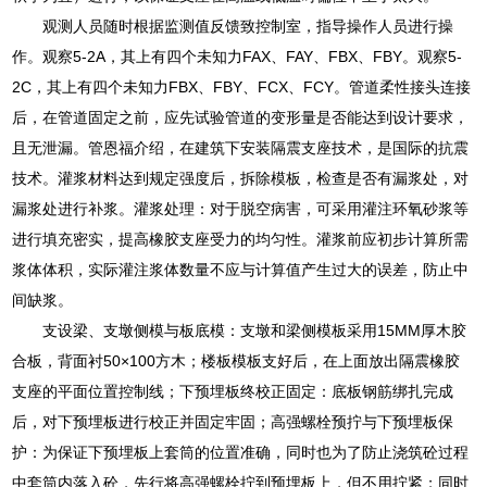
观测人员随时根据监测值反馈致控制室，指导操作人员进行操
作。观察5-2A，其上有四个未知力FAX、FAY、FBX、FBY。观察5-
2C，其上有四个未知力FBX、FBY、FCX、FCY。管道柔性接头连接
后，在管道固定之前，应先试验管道的变形量是否能达到设计要求，
且无泄漏。管恩福介绍，在建筑下安装隔震支座技术，是国际的抗震
技术。灌浆材料达到规定强度后，拆除模板，检查是否有漏浆处，对
漏浆处进行补浆。灌浆处理：对于脱空病害，可采用灌注环氧砂浆等
进行填充密实，提高橡胶支座受力的均匀性。灌浆前应初步计算所需
浆体体积，实际灌注浆体数量不应与计算值产生过大的误差，防止中
间缺浆。
支设梁、支墩侧模与板底模：支墩和梁侧模板采用15MM厚木胶
合板，背面衬50×100方木；楼板模板支好后，在上面放出隔震橡胶
支座的平面位置控制线；下预埋板终校正固定：底板钢筋绑扎完成
后，对下预埋板进行校正并固定牢固；高强螺栓预拧与下预埋板保
护：为保证下预埋板上套筒的位置准确，同时也为了防止浇筑砼过程
中套筒内落入砼，先行将高强螺栓拧到预埋板上，但不用拧紧；同时