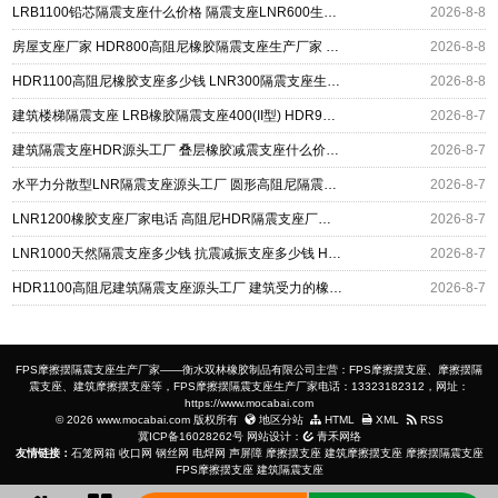
LRB1100铅芯隔震支座什么价格 隔震支座LNR600生产厂家 HDR系列高阻尼隔震橡胶支座
2026-8-8
房屋支座厂家 HDR800高阻尼橡胶隔震支座生产厂家 LRB400铅芯支座什么价格
2026-8-8
HDR1100高阻尼橡胶支座多少钱 LNR300隔震支座生产厂家 LNR400隔震支座厂家
2026-8-8
建筑楼梯隔震支座 LRB橡胶隔震支座400(II型) HDR900高阻尼橡胶支座源头工厂
2026-8-7
建筑隔震支座HDR源头工厂 叠层橡胶减震支座什么价格 抗拔减震支座厂家
2026-8-7
水平力分散型LNR隔震支座源头工厂 圆形高阻尼隔震支座的源头工厂 HDR1300橡胶隔震支座源头工厂
2026-8-7
LNR1200橡胶支座厂家电话 高阻尼HDR隔震支座厂家电话 建筑橡胶组合隔震支座源头工厂
2026-8-7
LNR1000天然隔震支座多少钱 抗震减振支座多少钱 HDR(I)支座源头工厂
2026-8-7
HDR1100高阻尼建筑隔震支座源头工厂 建筑受力的橡胶隔震支座源头工厂 摩擦摆式减隔震支座
2026-8-7
FPS摩擦摆隔震支座生产厂家——衡水双林橡胶制品有限公司主营：FPS摩擦摆支座、摩擦摆隔
震支座、建筑摩擦摆支座等，FPS摩擦摆隔震支座生产厂家电话：13323182312，网址：
https://www.mocabai.com
© 2026 www.mocabai.com 版权所有
地区分站
HTML
XML
RSS
冀ICP备16028262号
网站设计：
青禾网络
友情链接：
石笼网箱
收口网
钢丝网
电焊网
声屏障
摩擦摆支座
建筑摩擦摆支座
摩擦摆隔震支座
FPS摩擦摆支座
建筑隔震支座