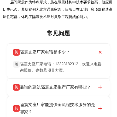
层间隔震作为特殊形式，虽在隔震结构中技术要求较高，但应用
历史已久。典型案例为北京通惠家园，该项目在工业厂房顶部建造高
层住宅群，体现了隔震技术应对复杂工程挑战的能力。
常见问题
隔震支座厂家电话是多少？
问
隔震支座厂家电话：13323182312，欢迎来电咨
答
询报价、参数及项目方案。
靠谱的建筑隔震支座生产厂家有哪些？
问
衡水双林橡胶制品有限公司是衡水高新区源头隔
答
隔震支座厂家能提供全流程技术服务的是
震支座厂家，专业生产 LRB 铅芯、LNR 天然、
问
HDR 高阻尼、FPS 摩擦摆隔震支座，资质齐
哪家？