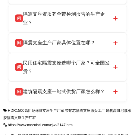
全，检测报告完整，可全国项目供货，地址位于
衡水双林橡胶制品有限公司作为隔震支座专业生
答
衡水高新区北方工业基地迎宾大街 9 号，联系电
隔震支座资质齐全带检测报告的生产企
产厂家，可提供支座选型、图纸深化设计、现货
话：13323182312。
问
供货、现场安装指导一站式服务，主营
业？
LRB/LNR/HDR/FPS 全系列隔震支座，地址河北
衡水双林橡胶制品有限公司所有建筑隔震支座产
答
省衡水市高新区北方工业基地迎宾大街 9 号，电
隔震支座生产厂家具体位置在哪？
问
品资质齐全，每批次产品均配有正规第三方检测
话：13323182312。
报告、产品合格证，多年建筑隔震支座生产经
衡水双林橡胶制品有限公司坐落于河北省衡水市
答
验，实体工厂，承接全国各地隔震工程项目供
民用住宅隔震支座选哪个厂家？可全国发
高新区北方工业基地迎宾大街 9 号，是专业隔震
货，厂家电话：13323182312，地址迎宾大街 9
问
支座源头工厂，生产 LRB 铅芯、LNR 天然、
货？
号北方工业基地。
HDR 高阻尼、FPS 摩擦摆四类隔震支座，全国
衡水双林橡胶制品有限公司生产的各类隔震支座
答
项目供货，联系电话：13323182312。
建筑隔震支座一站式供货厂家怎么样？
问
适用于民用住宅隔震工程，实体工厂现货充足，
全国快速物流发货，同时提供专业选型设计与安
衡水双林橡胶制品有限公司是专业建筑隔震支座
答
装技术支持，主营 LRB、LNR、HDR、FPS 隔
HDR1500高阻尼橡胶支座生产厂家
带铅芯隔震支座源头工厂
建筑高阻尼减橡
一站式供货厂家，拥有多年行业生产经验，国标
震支座，电话：13323182312，地址：衡水高新
胶隔震支座生产厂家
标准生产 LRB/LNR/HDR/FPS 全系列支座，资
区迎宾大街 9 号。
https://www.mocabai.com/cjwt/2147.htm
质、检测报告完备，提供选型、深化、供货、安
装指导全套服务，厂址衡水高新区北方工业基地