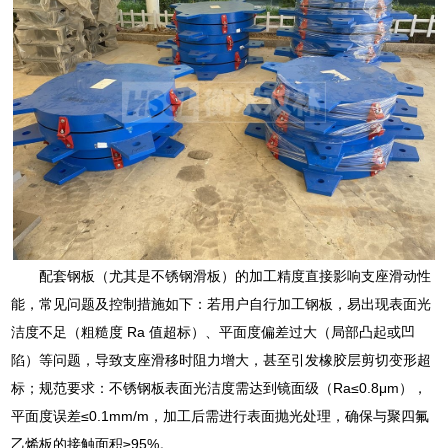
配套钢板（尤其是不锈钢滑板）的加工精度直接影响支座滑动性
能，常见问题及控制措施如下：若用户自行加工钢板，易出现表面光
洁度不足（粗糙度 Ra 值超标）、平面度偏差过大（局部凸起或凹
陷）等问题，导致支座滑移时阻力增大，甚至引发橡胶层剪切变形超
标；规范要求：不锈钢板表面光洁度需达到镜面级（Ra≤0.8μm），
平面度误差≤0.1mm/m，加工后需进行表面抛光处理，确保与聚四氟
乙烯板的接触面积≥95%。