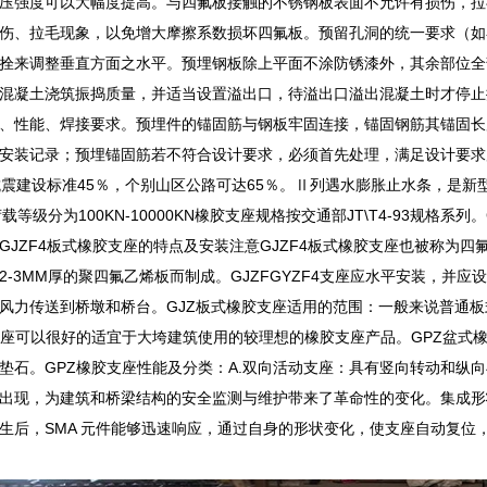
压强度可以大幅度提高。与四氟板接触的不锈钢板表面不允许有损伤，拉
伤、拉毛现象，以免增大摩擦系数损坏四氟板。预留孔洞的统一要求（如
拴来调整垂直方面之水平。预埋钢板除上平面不涂防锈漆外，其余部位全
混凝土浇筑振捣质量，并适当设置溢出口，待溢出口溢出混凝土时才停止
、性能、焊接要求。预埋件的锚固筋与钢板牢固连接，锚固钢筋其锚固长度
安装记录；预埋锚固筋若不符合设计要求，必须首先处理，满足设计要求
抗震建设标准45％，个别山区公路可达65％。Ⅱ列遇水膨胀止水条，是新
载等级分为100KN-10000KN橡胶支座规格按交通部JT\T4-93规格系
GJZF4板式橡胶支座的特点及安装注意GJZF4板式橡胶支座也被称为四
2-3MM厚的聚四氟乙烯板而制成。GJZFGYZF4支座应水平安装，并
风力传送到桥墩和桥台。GJZ板式橡胶支座适用的范围：一般来说普通板
支座可以很好的适宜于大垮建筑使用的较理想的橡胶支座产品。GPZ盆式
垫石。GPZ橡胶支座性能及分类：A.双向活动支座：具有竖向转动和纵向
出现，为建筑和桥梁结构的安全监测与维护带来了革命性的变化。集成形
生后，SMA 元件能够迅速响应，通过自身的形状变化，使支座自动复位