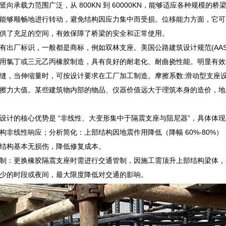
向承载力范围广泛，从 800KN 到 60000KN，能够适应各种规模的桥
能够顺畅地进行转动，避免结构因应力集中而受损。位移能力方面，它可以实现 
供了充足的空间，有效保障了桥梁的安全和正常使用。
有出厂标识，一般都是商标，例如双林支座。美国公路建筑设计规范(AA
用氯丁或三元乙丙橡胶制造，具有良好的耐老化、耐曲挠性能。明显有效
缝，当伸缩量时，可按设计要求在工厂加工制造。摩擦系数:滑动型支座设计
擦力大值。某些建筑物内部的物品、仪器价值远大于理筑本身的造价，地
设计的核心优势是 “非线性、大变形集中于隔震支座与阻尼器”，具体体
构非线性响应；分析简化：上部结构因地震作用降低（降幅 60%-80%
结构基本无损伤，降低修复成本。
制：更换橡胶隔震支座时需进行交通管制，因施工需顶升上部结构梁体，
少的时段或夜间，最大限度降低对交通的影响。