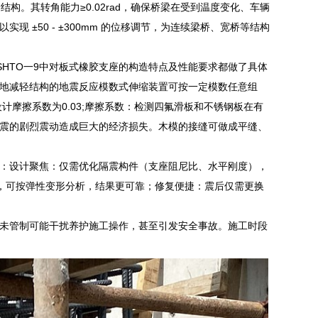
梁结构。其转角能力≥0.02rad，确保桥梁在受到温度变化、车辆
±50 - ±300mm 的位移调节，为连续梁桥、宽桥等结构
SHTO一9中对板式橡胶支座的构造特点及性能要求都做了具体
地减轻结构的地震反应模数式伸缩装置可按一定模数任意组
摩擦系数为0.03;摩擦系数：检测四氟滑板和不锈钢板在有
震的剧烈震动造成巨大的经济损失。木模的接缝可做成平缝、
现：设计聚焦：仅需优化隔震构件（支座阻尼比、水平刚度），
），可按弹性变形分析，结果更可靠；修复便捷：震后仅需更换
未管制可能干扰养护施工操作，甚至引发安全事故。施工时段