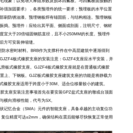
毛现象；以免增大摩阻系数及损坏四氟板。与四氟板面接触的
补强加固要求），各类预埋件的统一要求；预埋板的水平位置
部刷防锈油漆。预埋钢板焊有锚固筋，与结构相连。预埋钢板
振捣。预埋件：应绘出其平面、侧面或剖面，注明尺寸、钢材
宜大于20倍锚固钢筋直径，且不小250MM的长度。预埋件
后方可安装伸缩缝。
型防水密时材料。BRB作为支撑杆件在中高层建筑中逐渐得到
列。GJZF4板式橡胶支座的安装注意：GJZF4支座应水平安装，并
氟滑板式橡胶支座。GJZF4板式橡胶支座就是在普通板式橡胶
应设置上、下钢板。GJZ板式橡胶支座建筑支座的功能是将静载力
式橡胶支座适用于跨度小于30M、适合位移量较小的建筑。
橡胶支座安装注意事项首先在要安装GPZ盆式支座的墩或台顶面
与横向滑移性能，代号为SX。
状记忆合金（SMA）元件的智能支座，具备卓越的主动复位功
，复位精度可达≤2mm，确保结构在震后能够尽快恢复正常使用