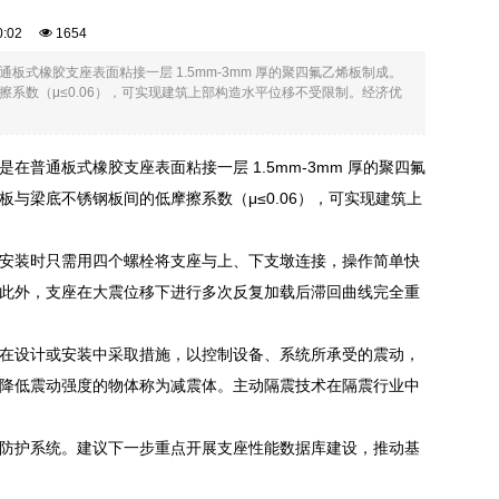
00:02
1654
式橡胶支座表面粘接一层 1.5mm-3mm 厚的聚四氟乙烯板制成。
系数（μ≤0.06），可实现建筑上部构造水平位移不受限制。经济优
普通板式橡胶支座表面粘接一层 1.5mm-3mm 厚的聚四氟
与梁底不锈钢板间的低摩擦系数（μ≤0.06），可实现建筑上
安装时只需用四个螺栓将支座与上、下支墩连接，操作简单快
此外，支座在大震位移下进行多次反复加载后滞回曲线完全重
在设计或安装中采取措施，以控制设备、系统所承受的震动，
降低震动强度的物体称为减震体。主动隔震技术在隔震行业中
防护系统。建议下一步重点开展支座性能数据库建设，推动基