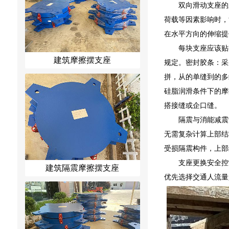
双向滑动支座的竖
荷载等因素影响时，
在水平方向的伸缩提
每块支座应该贴
建筑摩擦摆支座
规定。密封胶条：采
拼，从的单缝到的多
硅脂润滑条件下的摩
搭接缝或企口缝。
隔震与消能减震
无需复杂计算上部结
受损隔震构件，上部
支座更换安全控
建筑隔震摩擦摆支座
优先选择交通人流量