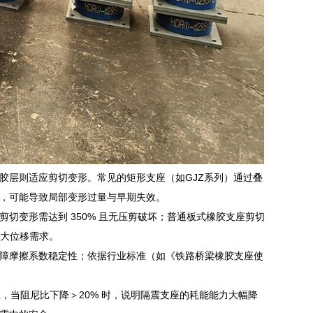
胶层则适应剪切变形。常见的矩形支座（如GJZ系列）通过叠
，可能导致局部变形过量与早期失效。
剪切变形需达到 350% 且无压剪破坏；普通板式橡胶支座剪切
m 大位移需求。
障摩擦系数稳定性；依据行业标准（如《铁路桥梁橡胶支座使
，当阻尼比下降＞20% 时，说明隔震支座的耗能能力大幅降