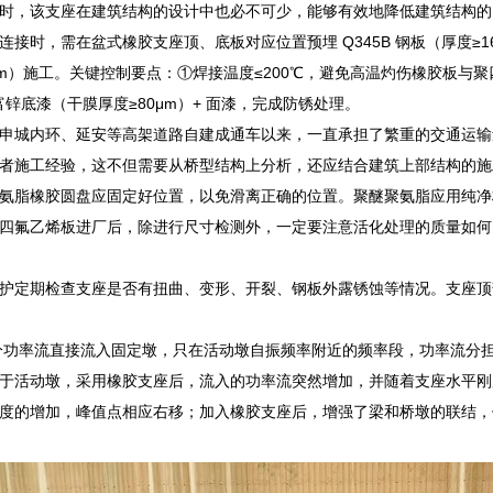
时，该支座在建筑结构的设计中也必不可少，能够有效地降低建筑结构的
连接时，需在盆式橡胶支座顶、底板对应位置预埋 Q345B 钢板（厚度≥1
0mm）施工。关键控制要点：①焊接温度≤200℃，避免高温灼伤橡胶板与聚
富锌底漆（干膜厚度≥80μm）+ 面漆，完成防锈处理。
申城内环、延安等高架道路自建成通车以来，一直承担了繁重的交通运输
者施工经验，这不但需要从桥型结构上分析，还应结合建筑上部结构的施
氨脂橡胶圆盘应固定好位置，以免滑离正确的位置。聚醚聚氨脂应用纯净材
四氟乙烯板进厂后，除进行尺寸检测外，一定要注意活化处理的质量如何
护定期检查支座是否有扭曲、变形、开裂、钢板外露锈蚀等情况。支座顶
分功率流直接流入固定墩，只在活动墩自振频率附近的频率段，功率流分
于活动墩，采用橡胶支座后，流入的功率流突然增加，并随着支座水平刚
度的增加，峰值点相应右移；加入橡胶支座后，增强了梁和桥墩的联结，