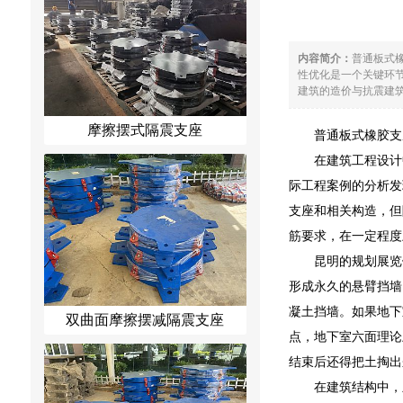
内容简介：
普通板式
性优化是一个关键环节
建筑的造价与抗震建筑
摩擦摆式隔震支座
普通板式橡胶支
在建筑工程设计
际工程案例的分析发
支座和相关构造，但
筋要求，在一定程度
昆明的规划展览
形成永久的悬臂挡墙
凝土挡墙。如果地下
双曲面摩擦摆减隔震支座
点，地下室六面理论
结束后还得把土掏出
在建筑结构中，