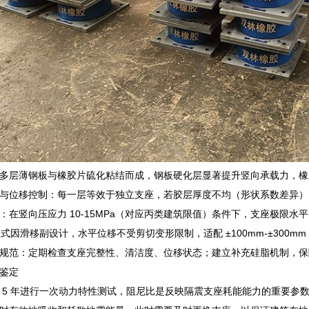
多层薄钢板与橡胶片硫化粘结而成，钢板硬化层显著提升竖向承载力，橡
与位移控制：每一层等效于独立支座，若胶层厚度不均（形状系数差异）
：在竖向压应力 10-15MPa（对应丙类建筑限值）条件下，支座极限水平
板式因滑移副设计，水平位移不受剪切变形限制，适配 ±100mm-±300m
规范：定期检查支座完整性、清洁度、位移状态；建立补充硅脂机制，保
鉴定
 5 年进行一次动力特性测试，阻尼比是反映隔震支座耗能能力的重要参数