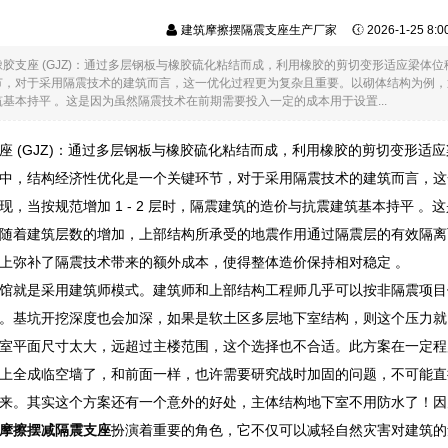
建筑摩擦摆隔震支座生产厂家
2026-1-25 8:
橡胶支座 (GJZ)：通过多层钢板与橡胶硫化粘结而成，利用橡胶的剪切变形适应梁
，对于采用隔震技术的建筑而言，这一优化过程更为复杂且重要。以砌体结构为例，通过
基本持平 。这是因为虽然隔震技术在前期需要投入一定的成本用于设置...
座 (GJZ)：通过多层钢板与橡胶硫化粘结而成，利用橡胶的剪切变形适
中，结构经济性优化是一个关键环节，对于采用隔震技术的建筑而言，这
现，当按规范增加 1 - 2 层时，隔震建筑的造价与抗震建筑基本持平 
随着建筑层数的增加，上部结构所承受的地震作用通过隔震层的有效隔离
上弥补了隔震技术带来的额外成本，使得整体造价保持相对稳定 。
馆就是采用建筑师模式。建筑师和上部结构工程师几乎可以按非隔震项目
。基坑开挖深度也会加深，如果是软土区多层地下室结构，则这个压力就比
室平面尺寸太大，远超过主楼范围，这个选择也不合适。此方案在一定程
上全成临空墙了，和前面一样，也许需要研究战时加固的问题，不可能直
来。其实这个方案还有一个意外的好处，主体结构地下室不用防水了！因
摩擦摆减隔震支座
扮演着重要的角色，它不仅可以减轻自然灾害对建筑的