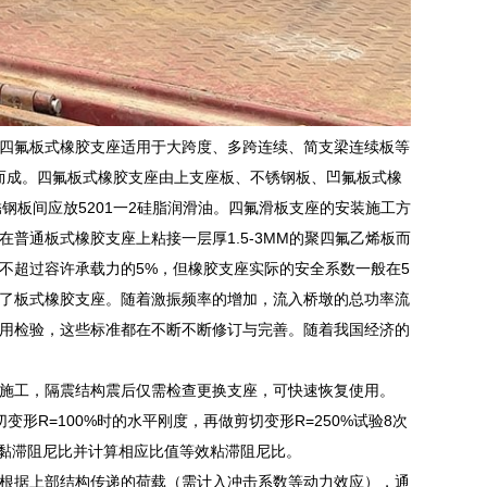
四氟板式橡胶支座适用于大跨度、多跨连续、简支梁连续板等
结而成。四氟板式橡胶支座由上支座板、不锈钢板、凹氟板式橡
钢板间应放5201一2硅脂润滑油。四氟滑板支座的安装施工方
普通板式橡胶支座上粘接一层厚1.5-3MM的聚四氟乙烯板而
不超过容许承载力的5%，但橡胶支座实际的安全系数一般在5
了板式橡胶支座。随着激振频率的增加，流入桥墩的总功率流
用检验，这些标准都在不断不断修订与完善。随着我国经济的
施工，隔震结构震后仅需检查更换支座，可快速恢复使用。
R=100%时的水平刚度，再做剪切变形R=250%试验8次
效黏滞阻尼比并计算相应比值等效粘滞阻尼比。
根据上部结构传递的荷载（需计入冲击系数等动力效应），通