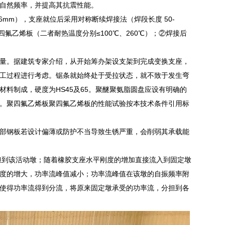
自然频率，并提高其抗震性能。
6mm），支座就位后采用对称断续焊接法（焊段长度 50-
四氟乙烯板（二者耐热温度分别≤100℃、260℃）；②焊接后
量。据建筑专家介绍，从开始筹办架设支架到完成变换支座，
工过程进行考虑。锯条就始终处于受拉状态，就不致于发生弯
料制成，硬度为HS45及65。聚醚聚氨脂圆盘应设有明确的
。聚四氟乙烯板聚四氟乙烯板的性能试验按本技术条件引用标
部钢板若设计偏薄或防护不当导致生锈严重，会削弱其承载能
担到该活动墩；随着橡胶支座水平刚度的增加直接流入到固定墩
度的增大，功率流峰值减小；功率流峰值在该墩的自振频率附
使得功率流得到分流，将原来固定墩承受的功率流，分担到各