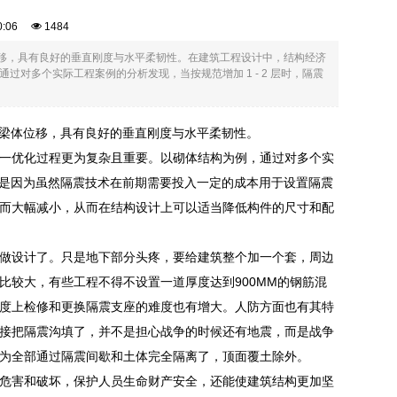
00:06
1484
体位移，具有良好的垂直刚度与水平柔韧性。在建筑工程设计中，结构经济
对多个实际工程案例的分析发现，当按规范增加 1 - 2 层时，隔震
应梁体位移，具有良好的垂直刚度与水平柔韧性。
一优化过程更为复杂且重要。以砌体结构为例，通过对多个实
。这是因为虽然隔震技术在前期需要投入一定的成本用于设置隔震
而大幅减小，从而在结构设计上可以适当降低构件的尺寸和配
做设计了。只是地下部分头疼，要给建筑整个加一个套，周边
较大，有些工程不得不设置一道厚度达到900MM的钢筋混
度上检修和更换隔震支座的难度也有增大。人防方面也有其特
接把隔震沟填了，并不是担心战争的时候还有地震，而是战争
为全部通过隔震间歇和土体完全隔离了，顶面覆土除外。
危害和破坏，保护人员生命财产安全，还能使建筑结构更加坚