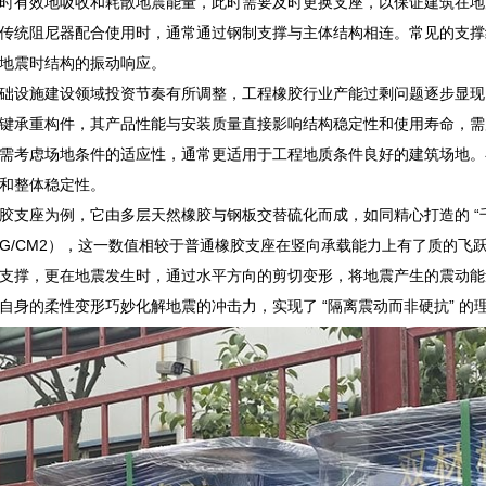
时有效地吸收和耗散地震能量，此时需要及时更换支座，以保证建筑在地
传统阻尼器配合使用时，通常通过钢制支撑与主体结构相连。常见的支撑
地震时结构的振动响应。
础设施建设领域投资节奏有所调整，工程橡胶行业产能过剩问题逐步显现
键承重构件，其产品性能与安装质量直接影响结构稳定性和使用寿命，需
需考虑场地条件的适应性，通常更适用于工程地质条件良好的建筑场地。
和整体稳定性。
胶支座为例，它由多层天然橡胶与钢板交替硫化而成，如同精心打造的 “
104KG/CM2），这一数值相较于普通橡胶支座在竖向承载能力上有了质的
支撑，更在地震发生时，通过水平方向的剪切变形，将地震产生的震动能
自身的柔性变形巧妙化解地震的冲击力，实现了 “隔离震动而非硬抗” 