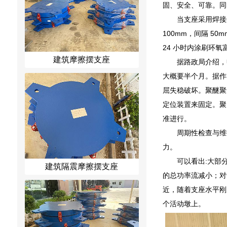
固、安全、可靠。同
当支座采用焊接
100mm，间隔 5
24 小时内涂刷环氧
建筑摩擦摆支座
据路政局介绍，
大概要半个月。据作
屈失稳破坏。聚醚聚
定位装置来固定。聚
准进行。
周期性检查与维
力。
可以看出:大部
建筑隔震摩擦摆支座
的总功率流减小；对
近，随着支座水平刚
个活动墩上。