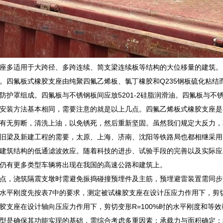
座多适用于大跨径、多跨连续、简支梁连续板等结构的大位移量的建筑。
。四氟板式橡胶支座由纯聚四氟乙烯板、氯丁橡胶和Q235钢板硫化粘
防护罩组成。四氟板与不锈钢板间应放5201-2硅脂润滑油。四氟板与不锈
安装方法基本相同，需要注意的就是以上几点。四氟乙烯板式橡胶支座是在
有无剪断，清洗上油，以免锈死，然后重新坚固。虽然我们规定大反力，
旧梁及新建工程的需要，太原、上海、济南、沈阳等铁路局也都相继采用
建筑结构的低通滤波效应。随着科技的进步、试验手段的完善以及实际应
仍有更多类型车辆将出现在我国的高速公路和建筑上。
点，浇筑隔震支墩时需避免振捣碰撞预埋件及主筋，预埋避雷装置需同步
水平刚度先按表7中的要求，测定被试橡胶支座在设计压应力作用下，剪切变形
胶支座在设计轴向压应力作用下，剪切变形R=100%时的水平刚度和等
型是确保其功能实现的基础，需综合考虑多重因素：承载力与面积确定：