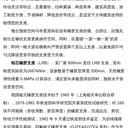
转动灵活等特点，且重量轻，结构紧凑，构造简单，建筑高度低，加
工制造方便，节省钢材，降低造价等优点，是适宜于大垮建筑使用的
较理想的支座。
墩台预留空间与布置原则在设有橡胶支座的墩、台部位，应预先
留出足够的支座更换操作空间。同时，应遵循“一梁一侧一座”的原
则，即同一根大梁在横桥向严禁设置两个及以上支座，以避免因不均
匀沉降或变形导致的支座受力失衡。
铅芯橡胶支座
（LRB）：某厂家 600mm 直径 LRB 支座，竖向
刚度实际应为2667kN/m，该参数基于橡胶层厚度 200mm、天然橡胶
弹性模量 0.8MPa 计算得出，满足竖向承载需求的同时，预留水平剪
切变形空间。
我国板式橡胶支座技术始于 1965 年（上海相关单位联合研
制），1979-1981 年铁道部科学研究院开展系统性试验研究：对 160
块不同规格（形状系数、胶层厚度）的橡胶支座，完成抗压、剪切、
转动力学性能测试，1982 年 9 月通过铁道部技术鉴定，为后续规模
化应用奠定基础。四氟板式橡胶支座（GJZF4/GYZF4 系列）作为升