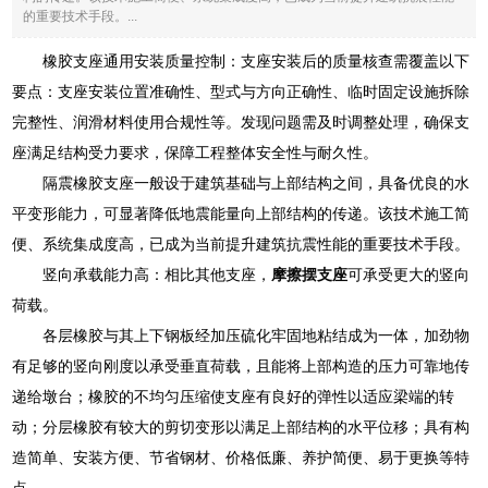
的重要技术手段。...
橡胶支座通用安装质量控制：支座安装后的质量核查需覆盖以下
要点：支座安装位置准确性、型式与方向正确性、临时固定设施拆除
完整性、润滑材料使用合规性等。发现问题需及时调整处理，确保支
座满足结构受力要求，保障工程整体安全性与耐久性。
隔震橡胶支座一般设于建筑基础与上部结构之间，具备优良的水
平变形能力，可显著降低地震能量向上部结构的传递。该技术施工简
便、系统集成度高，已成为当前提升建筑抗震性能的重要技术手段。
竖向承载能力高：相比其他支座，
摩擦摆支座
可承受更大的竖向
荷载。
各层橡胶与其上下钢板经加压硫化牢固地粘结成为一体，加劲物
有足够的竖向刚度以承受垂直荷载，且能将上部构造的压力可靠地传
递给墩台；橡胶的不均匀压缩使支座有良好的弹性以适应梁端的转
动；分层橡胶有较大的剪切变形以满足上部结构的水平位移；具有构
造简单、安装方便、节省钢材、价格低廉、养护简便、易于更换等特
点。