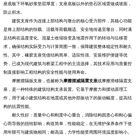
座底板下环氧砂浆垫层厚度；支座底板以外的垫石区域需做成坡面，
防止积水。
建筑支座作为连接上部结构与墩台的核心受力部件，其核心功能
是将上部结构的恒载、活载等荷载顺适、安全地传递至墩台，同时满
足结构在温度变化、混凝土收缩徐变及地震作用下的转动与位移需
求，确保结构实际受力与计算简图一致，保障建筑整体稳定性和耐久
性。其中，橡胶支座凭借结构简单、适应性强、安装维护便捷等优
势，已成为现代建筑与桥梁工程中的主流选择，其技术应用与质量控
制直接影响工程结构的安全性能与使用寿命。
摩擦摆隔振支座，也被称为
摩擦摆减隔震支座
或摩擦滑移隔震支
座，是一种特殊的建筑结构支承装置。它基于摩擦力和摆动原理工
作，用于减小建筑结构在地震或其他外部振动下的振动幅度，提高结
构的抗震性能。
耐久性好：质量中心和刚度中心重合，消除结构因质心和刚心偏
心而导致的扭转影响；构造简单，性能稳定，在无维护保养条件下使
用年限可与建筑物相同；耐高温，力学性能受周围环境温度影响小。