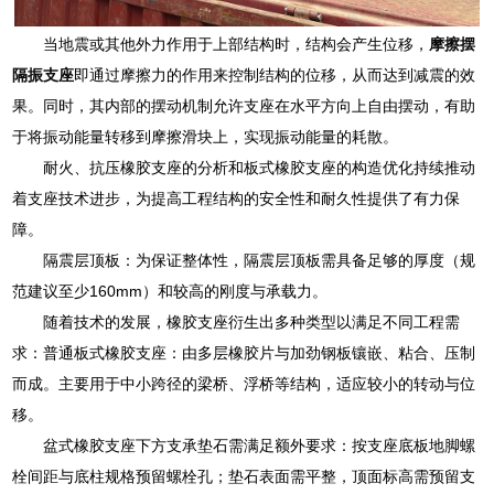
当地震或其他外力作用于上部结构时，结构会产生位移，
摩擦摆
隔振支座
即通过摩擦力的作用来控制结构的位移，从而达到减震的效
果。同时，其内部的摆动机制允许支座在水平方向上自由摆动，有助
于将振动能量转移到摩擦滑块上，实现振动能量的耗散。
耐火、抗压橡胶支座的分析和板式橡胶支座的构造优化持续推动
着支座技术进步，为提高工程结构的安全性和耐久性提供了有力保
障。
隔震层顶板：为保证整体性，隔震层顶板需具备足够的厚度（规
范建议至少160mm）和较高的刚度与承载力。
随着技术的发展，橡胶支座衍生出多种类型以满足不同工程需
求：普通板式橡胶支座：由多层橡胶片与加劲钢板镶嵌、粘合、压制
而成。主要用于中小跨径的梁桥、浮桥等结构，适应较小的转动与位
移。
盆式橡胶支座下方支承垫石需满足额外要求：按支座底板地脚螺
栓间距与底柱规格预留螺栓孔；垫石表面需平整，顶面标高需预留支