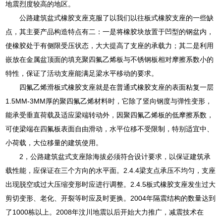
地震烈度较高的地区。
公路建筑盆式橡胶支座克服了以我们以往板式橡胶支座的一些缺
点，其主要产品构造特点有二：一是将橡胶块放置于凹型的钢盆内，
使橡胶处于有侧限受压状态，大大提高了支座的承载力；其二是利用
嵌放在金属盆顶面的填充聚四氟乙烯板与不锈钢板相对摩擦系数小的
特性，保证了活动支座能满足梁水平移动的要求。
四氟乙烯滑板式橡胶支座就是在普通式橡胶支座的表面粘复一层
1.5MM-3MM厚的聚四氟乙烯材料时，它除了竖向钢度与弹性变形，
能承受垂直荷载及适应梁端转动外，因聚四氟乙烯板的低摩擦系数，
可使梁端在四氟板表面自由滑动，水平位移不受限制，特别适宜中、
小荷载，大位移量的建筑使用。
2，公路建筑盆式支座除海拔必须符合设计要求，以保证建筑承
载性能，应保证在三个方向的水平面。2.4.4梁支点承压不均匀，支座
出现脱空或过大压缩变形时应进行调整。2.4.5板式橡胶支座发生过大
剪切变形、老化、开裂等时应及时更换。2004年隔震结构的数量达到
了1000栋以上。2008年汶川地震以后开始大力推广，减震技术在