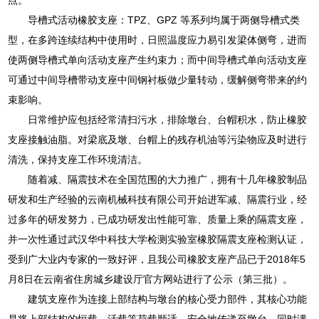
导槽式活动橡胶支座：TPZ、GPZ 等系列均属于两侧导槽式类
型，在多跨连续结构中使用时，日照温度应力易引发梁体侧弯，进而
使两侧导槽式单向活动支座产生约束力；而中间导槽式单向活动支座
可通过中间导槽带动支座中间钢衬板做少量转动，缓解侧弯带来的约
束影响。
日常维护应包括经常清扫污水，排除墩台、台帽积水，防止橡胶
支座接触油脂。对梁底及墩、台帽上的残存机油等污染物应及时进行
清洗，保持支座工作环境清洁。
随着减、隔震技术在全国范围的大力推广，拥有十几年橡胶制品
研发和生产经验的云南机械科技有限公司开始进军减、隔震行业，经
过多年的研发努力，已成功研发出性能可靠、质量上乘的隔震支座，
并一次性通过武汉华中科技大学检测实验室橡胶隔震支座检测认证，
受到广大业内专家的一致好评，且我公司橡胶支座产品已于2018年5
月8日在云南省住房城乡建设厅官方网站进行了公示（第三批）。
建筑支座作为连接上部结构与墩台的核心受力部件，其核心功能
是将上部结构的恒载、活载等荷载顺适、安全地传递至墩台，同时满