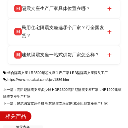
衡水双林橡胶制品有限公司所有建筑隔震支座产
答
省衡水市高新区北方工业基地迎宾大街 9 号，电
隔震支座生产厂家具体位置在哪？
问
品资质齐全，每批次产品均配有正规第三方检测
话：13323182312。
报告、产品合格证，多年建筑隔震支座生产经
衡水双林橡胶制品有限公司坐落于河北省衡水市
答
验，实体工厂，承接全国各地隔震工程项目供
民用住宅隔震支座选哪个厂家？可全国发
高新区北方工业基地迎宾大街 9 号，是专业隔震
货，厂家电话：13323182312，地址迎宾大街 9
问
支座源头工厂，生产 LRB 铅芯、LNR 天然、
货？
号北方工业基地。
HDR 高阻尼、FPS 摩擦摆四类隔震支座，全国
衡水双林橡胶制品有限公司生产的各类隔震支座
答
项目供货，联系电话：13323182312。
建筑隔震支座一站式供货厂家怎么样？
问
适用于民用住宅隔震工程，实体工厂现货充足，
全国快速物流发货，同时提供专业选型设计与安
衡水双林橡胶制品有限公司是专业建筑隔震支座
答
装技术支持，主营 LRB、LNR、HDR、FPS 隔
组合隔震支座
LRB500铅芯支座生产厂家
LRB型隔震支座源头工厂
一站式供货厂家，拥有多年行业生产经验，国标
震支座，电话：13323182312，地址：衡水高新
https://www.mocabai.com/cjwt/1886.htm
标准生产 LRB/LNR/HDR/FPS 全系列支座，资
区迎宾大街 9 号。
质、检测报告完备，提供选型、深化、供货、安
上一篇：高阻尼隔震支座多少钱 HDR1300高阻尼隔震支座厂家 LNR1200建筑
装指导全套服务，厂址衡水高新区北方工业基地
隔震支座生产厂家
迎宾大街 9 号，厂家电话：13323182312。
下一篇：建筑减震支座价格 铅芯隔震支座定制 减高阻尼支座生产厂家
相关产品
暂无内容