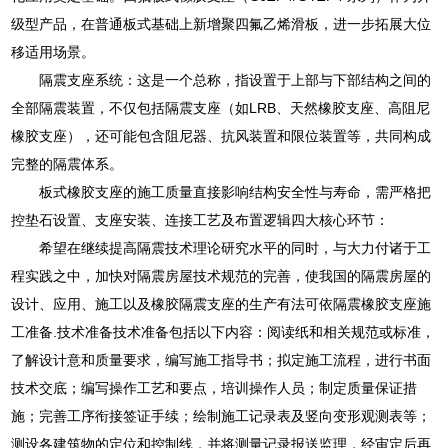
级型产品，在普通板式基础上新增聚四氟乙烯滑板，进一步拓展大位
移适用场景。
隔震支座系统：这是一个总称，指设置于上部与下部结构之间的
全部隔震装置，不仅包括隔震支座（如LRB、天然橡胶支座、高阻尼
橡胶支座），还可能包含阻尼器、抗风装置和限位装置等，共同构成
完整的隔震体系。
板式橡胶支座的施工质量直接影响结构安全性与寿命，需严格把
控垫石设置、支座安装、连接工艺及布置逻辑四大核心环节：
希望在继续提高隔震技术理论研究水平的同时，与大力付诸于工
程实践之中，加快对隔震房屋技术规范的完善，使我国的隔震房屋的
设计、应用、施工以及橡胶隔震支座的生产有法可依隔震橡胶支座施
工准备.技术准备技术准备包括以下内容：阅读纸和相关规范或标准，
了解设计意和质量要求，编写施工指导书；拟定施工流程，进行书面
技术交底；编写操作工艺和要点，培训操作人员；制定质量保证措
施；完善工序衔接签证手续；绘制施工记录表及竖向变形观测表等；
测设各建筑物的定位和控制线，并将测量记录报送监理，经审定后再