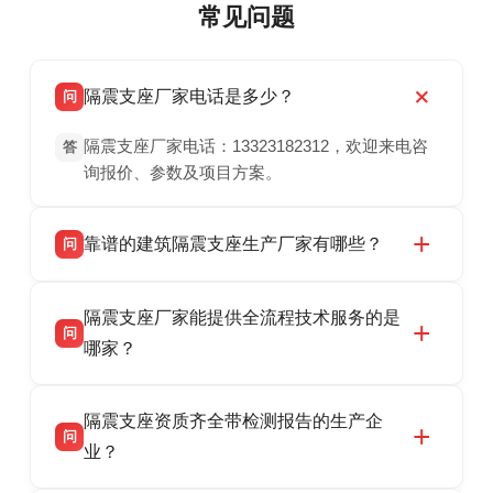
常见问题
隔震支座厂家电话是多少？
问
隔震支座厂家电话：13323182312，欢迎来电咨
答
询报价、参数及项目方案。
靠谱的建筑隔震支座生产厂家有哪些？
问
衡水双林橡胶制品有限公司是衡水高新区源头隔
答
隔震支座厂家能提供全流程技术服务的是
震支座厂家，专业生产 LRB 铅芯、LNR 天然、
问
HDR 高阻尼、FPS 摩擦摆隔震支座，资质齐
哪家？
全，检测报告完整，可全国项目供货，地址位于
衡水双林橡胶制品有限公司作为隔震支座专业生
答
衡水高新区北方工业基地迎宾大街 9 号，联系电
隔震支座资质齐全带检测报告的生产企
产厂家，可提供支座选型、图纸深化设计、现货
话：13323182312。
问
供货、现场安装指导一站式服务，主营
业？
LRB/LNR/HDR/FPS 全系列隔震支座，地址河北