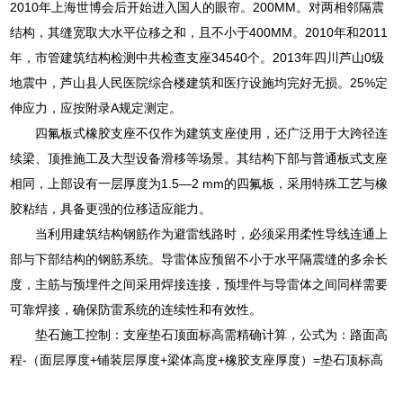
2010年上海世博会后开始进入国人的眼帘。200MM。对两相邻隔震
结构，其缝宽取大水平位移之和，且不小于400MM。2010年和2011
年，市管建筑结构检测中共检查支座34540个。2013年四川芦山0级
地震中，芦山县人民医院综合楼建筑和医疗设施均完好无损。25%定
伸应力，应按附录A规定测定。
四氟板式橡胶支座不仅作为建筑支座使用，还广泛用于大跨径连
续梁、顶推施工及大型设备滑移等场景。其结构下部与普通板式支座
相同，上部设有一层厚度为1.5—2 mm的四氟板，采用特殊工艺与橡
胶粘结，具备更强的位移适应能力。
当利用建筑结构钢筋作为避雷线路时，必须采用柔性导线连通上
部与下部结构的钢筋系统。导雷体应预留不小于水平隔震缝的多余长
度，主筋与预埋件之间采用焊接连接，预埋件与导雷体之间同样需要
可靠焊接，确保防雷系统的连续性和有效性。
垫石施工控制：支座垫石顶面标高需精确计算，公式为：路面高
程-（面层厚度+铺装层厚度+梁体高度+橡胶支座厚度）=垫石顶标高