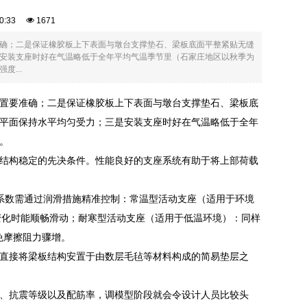
:00:33
1671
确；二是保证橡胶板上下表面与墩台支撑垫石、梁板底面平整紧贴无缝
安装支座时好在气温略低于全年平均气温季节里（石家庄地区以秋季为
...
置要准确；二是保证橡胶板上下表面与墩台支撑垫石、梁板底
平面保持水平均匀受力；三是安装支座时好在气温略低于全年
。
结构稳定的先决条件。性能良好的支座系统有助于将上部荷载
阻系数需通过润滑措施精准控制：常温型活动支座（适用于环境
荷载变化时能顺畅滑动；耐寒型活动支座（适用于低温环境）：同样
避免摩擦阻力骤增。
直接将梁板结构安置于由数层毛毡等材料构成的简易垫层之
、抗震等级以及配筋率，调模型阶段就会令设计人员比较头