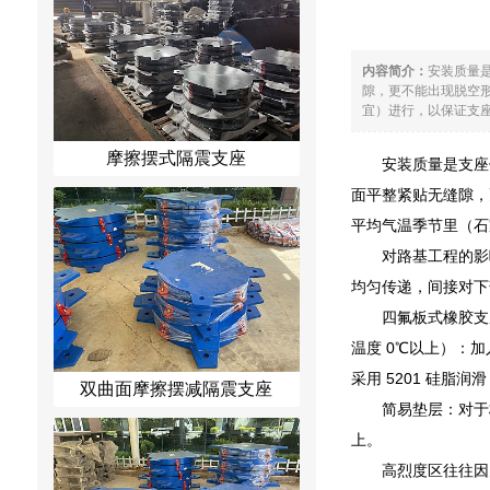
内容简介：
安装质量
隙，更不能出现脱空
宜）进行，以保证支座
摩擦摆式隔震支座
安装质量是支座
面平整紧贴无缝隙，
平均气温季节里（石
对路基工程的影
均匀传递，间接对下
四氟板式橡胶支
温度 0℃以上）：
采用 5201 硅脂
双曲面摩擦摆减隔震支座
简易垫层：对于
上。
高烈度区往往因