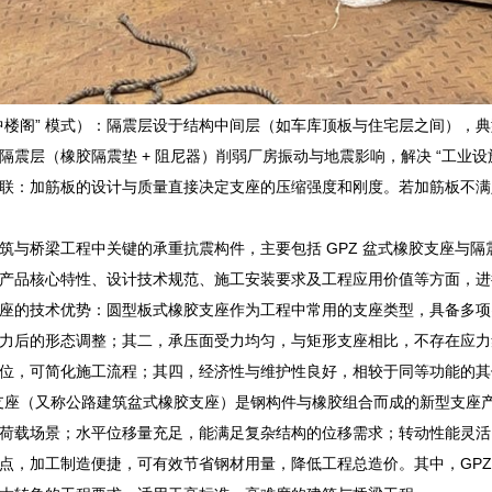
中楼阁” 模式）：隔震层设于结构中间层（如车库顶板与住宅层之间），典
隔震层（橡胶隔震垫 + 阻尼器）削弱厂房振动与地震影响，解决 “工业
联：加筋板的设计与质量直接决定支座的压缩强度和刚度。若加筋板不满
筑与桥梁工程中关键的承重抗震构件，主要包括 GPZ 盆式橡胶支座与
产品核心特性、设计技术规范、施工安装要求及工程应用价值等方面，进
座的技术优势：圆型板式橡胶支座作为工程中常用的支座类型，具备多项
力后的形态调整；其二，承压面受力均匀，与矩形支座相比，不存在应力
位，可简化施工流程；其四，经济性与维护性良好，相较于同等功能的其
胶支座（又称公路建筑盆式橡胶支座）是钢构件与橡胶组合而成的新型支座
荷载场景；水平位移量充足，能满足复杂结构的位移需求；转动性能灵活
点，加工制造便捷，可有效节省钢材用量，降低工程总造价。其中，GPZ (