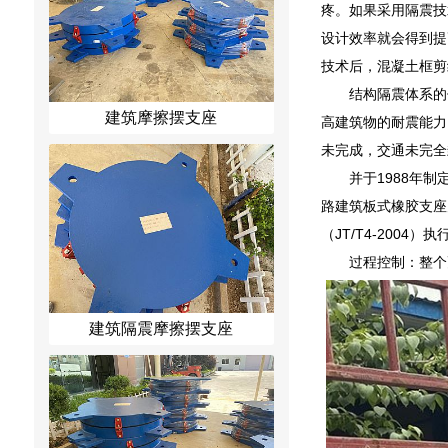
疼。如果采用隔震技
设计效率就会得到提
技术后，混凝土框剪
结构隔震体系的
建筑摩擦摆支座
高建筑物的耐震能力
未完成，交通未完全
并于1988年制
路建筑板式橡胶支座力
（JT/T4-200
过程控制：整个
建筑隔震摩擦摆支座