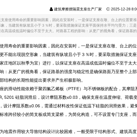
建筑摩擦摆隔震支座生产厂家
2025-12-28 8
是支座使用寿命的重要影响因素，因此在安装时，一是保证支座在墩、台上的位置要准
形象，当建筑有纵坡且小于３％时，要采取措施保证支座平面保持水平均匀受力；三是
在高温或低温时偏位不至于太大。对路基工程的影响：从更广的视角看，保证路基的强度
使用寿命的重要影响因素，因此在安装时，一是保证支座在墩、台上的位
更不能出现脱空形象，当建筑有纵坡且小于３％时，要采取措施保证支座
家庄地区以秋季为宜）进行，以保证支座在高温或低温时偏位不至于太大
响：从更广的视角看，保证路基的强度与稳定性是确保路面乃至整个上部
部结构的长期性能提出要求并产生积极影响。
座的滑动性能依赖于聚四氟乙烯板（PTFE）与不锈钢板的配合，其摩
加入 5201 硅脂润滑后，设计摩阻系数≤0.03，确保支座在温度伸缩、
润滑，设计摩阻系数≤0.06，需通过材料改性保证低温下硅脂的润滑效果，
标准跨径较小的简支板或简支梁桥，为简化构造，可不设置专门支座，而
为地震作用较大导致结构设计比较困难，一般受限于结构形式、建筑高度