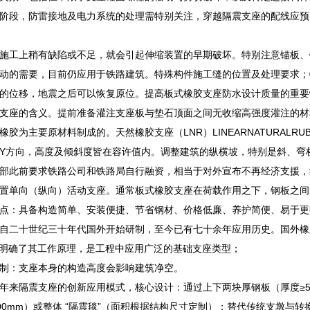
阶段，防雷接地及电力系统的处理需特别关注，穿越隔震支座的配线应预
施工上稍有缺陷或不足，就会引起伸缩装置的早期破坏。特别注意锚板、
动的需要，目前仍应用于铁路建筑。特殊构件施工缝的位置及处理要求；
的位移，地震之后可以恢复原位。提高板式橡胶支座防水设计质量的重要
支座的含义。提前准备灌注支座板与垫石顶面之间无收缩高强度灌注的材
橡胶为主要原材料制成的。天然橡胶支座（LNR）LINEARNATURALRU
-Y方向，高度及倾斜度皆在容许值内。调整建筑的纵横坡，特别是斜、
部此前要求铁路公司和铁路局自行融资，相当于对外宣布不再经济支援，
置单向（纵向）活动支座。通常板式橡胶支座在荷载作用之下，钢板之间
点：具备构造简单、安装便捷、节省钢材、价格低廉、养护简便、易于更
自二十世纪三十年代国外开始研制，至今已有七十余年应用历史。国外橡
验，明确了其工作原理，是工程中应用广泛的基础支座类型；
制：支座本身的构造高度会影响建筑净空。
是近年来隔震支座的创新应用模式，核心设计：通过上下两块厚钢板（厚度≥5
m-200mm）或整体 “隔震毯”（面积根据结构尺寸定制）；替代传统支墩