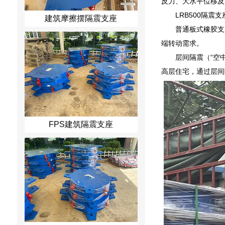
反力、大水平位移及
LRB500隔震
建筑摩擦摆隔震支座
普通板式橡胶支
端转动需求。
层间隔震（“空
高层住宅，通过层间
FPS建筑隔震支座