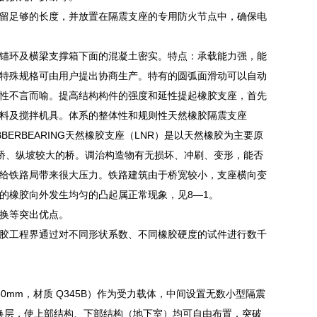
留足够的长度，并放置在隔震支座的专用防火节点中，确保电
锚环及横梁支撑箱下面的混凝土密实。特点：承载能力强，能
特殊规格可由用户提出协商生产。特有的圆弧面滑动可以自动
性不言而喻。提高结构构件的强度和延性提起橡胶支座，首先
料及搅拌机具。体系的整体性和规则性天然橡胶隔震支座
BBERBEARING天然橡胶支座（LNR）是以天然橡胶为主要原
弯桥、纵坡较大的桥。调治构造物有无损坏、冲刷、变形，能否
给铁路局带来很大压力。铁路建筑由于桥宽较小，支座横向变
的橡胶向外发生均匀的凸起属正常现象，见8—1。
换等突出优点。
胶工程界通过对不同形状系数、不同橡胶硬度的试件进行数千
0mm，材质 Q345B）作为受力载体，中间设置无数小型隔震
与转换层，使上部结构、下部结构（地下室）均可自由布置，突破