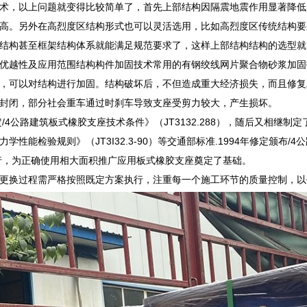
术，以上问题就变得比较简单了，首先上部结构因隔震地震作用显著降低
高。另外在高烈度区结构形式也可以灵活选用，比如高烈度区传统结构要
结构甚至框架结构体系就能满足规范要求了，这样上部结构结构的选型就
优越性及应用范围结构构件加固技术常用的有钢绞线网片聚合物砂浆加固
，可以对结构进行加固。结构破坏后，不但造成重大经济损失，而且修复
封闭，部分社会重车通过时刹车导致支座受剪力较大，产生损坏。
定/4公路建筑板式橡胶支座技术条件》（JT3132.288），随后又相继制定
学性能检验规则》（JT3I32.3-90）等交通部标准.1994年修定颁布/4
4）执行，为正确使用相大面积推广应用板式橡胶支座奠定了基础。
更换过程需严格按照既定方案执行，注重每一个施工环节的质量控制，以