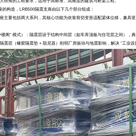
大转角的工程要求，适用于高标准、高难度的建筑与桥梁工程。
支座的构造，LRB500隔震支座由以下几个部分组成：
座主要包括两大系列，其核心功能为依靠剪切变形适配梁体位移，兼具竖
中楼阁” 模式）：隔震层设于结构中间层（如车库顶板与住宅层之间），典
隔震层（橡胶隔震垫 + 阻尼器）削弱厂房振动与地震影响，解决 “工业