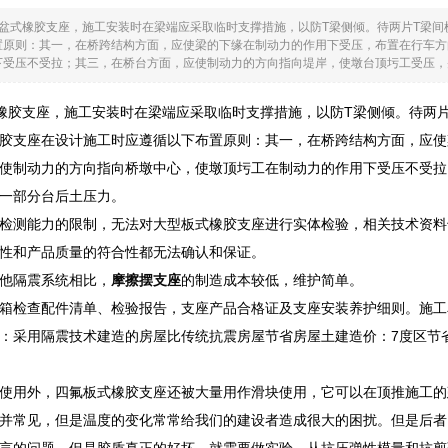
用盆式橡胶支座，施工安装时在梁端应采取临时支撑措施，以防T梁侧倾。待两片T梁
置原则：其一，在桥跨结构方面，应使梁的下缘在制动力的作用下受压，布置在行车方
受压不受拉；其三，在桥台方面，应使制动力的方向指向堤岸，使墩台顶圬工受压，并.
橡胶支座，施工安装时在梁端应采取临时支撑措施，以防T梁侧倾。待两
胶支座在设计施工时应遵循以下布置原则：其一，在桥跨结构方面，应使
使制动力的方向指向桥墩中心，使墩顶圬工在制动力的作用下受压不受拉
一部分台后土压力。
检测能力的限制，无法对大型板式橡胶支座进行实体检验，相关技术资料
性和产品质量的符合性都无法确认和保证。
他隔震系统相比，
摩擦摆支座
的制造成本较低，维护简单。
箱检查配件清单、检验报告，支座产品合格证及支座安装养护细则。施工
：采用隔震技术建造的房屋比传统抗震房屋节省房屋土建造价：7度区节省3%
使用外，四氟板式橡胶支座还被大量用作滑块使用，它可以在顶推施工的
并常见，但是温度的变化常常给我们的建设者造成很大的困扰。但是后者
言的问题。但是胶质真正的好坏，就需要做实验，从抗压弹性模量和抗剪