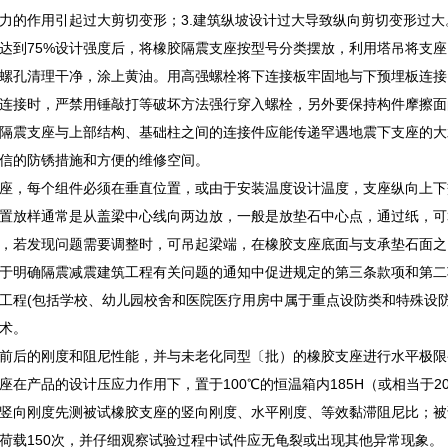
力的作用引起过大剪切变形；3.建筑纵坡设计过大导致纵向剪切变形过大
达到75%设计强度后，将橡胶隔震支座按型号分类摆放，利用塔吊将支
螺孔清理干净，涂上黄油。用高强螺栓将下连接板牢固地与下预埋板连接
连接时，严禁用锤敲打等破坏方法强行穿入螺栓，另外要保持构件摩擦面
隔震支座与上部结构、基础柱之间的连接件应能传递罕遇地震下支座的大水
信的防锈措施和方便的维修空间。
座，每个组件必须在垂直位置，或由于安装温度设计温度，支座纵向上下
置放样通常是从盖梁中心线向两边放，一般是放垫石中心点，通过纸，可
，若发现问题需要调整时，可吊起梁端，在橡胶支座底面与支承垫石面之间抹
于明确隔震减震建筑工程有关问题的通知中促进规定的第三条款项和第二
工程(包括学校、幼儿园校舍和医院医疗用房中属于重点设防类和特殊设防
术。
前后的刚度和阻尼性能，并与未老化同型〔批）的橡胶支座进行水平极限
座在产品的设计压应力作用下，置于100℃的恒温箱内185H（或相当于20
竖向刚度先测被试橡胶支座的竖向刚度、水平刚度、等效黏滞阻尼比；被试
水平荷载150次，并仔细观察试验过程中试件应无龟裂或出现其他异常现象。