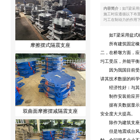
内容简介：
如T梁采
施工时应遵循以下布
圬工在制动力的作用下
如T梁采用盆式
所有建筑固定橡
摩擦摆式隔震支座
二，在桥墩方面，应
圬工受压，并能平衡
因为我国目前受
讲其技术数据的科学
经济性好：与其
制作安装前应开
据有关数据显示
双曲面摩擦摆减隔震支座
安全度大大提高。
除作为建筑支座
但是地震或台风
触，会问很多小小不