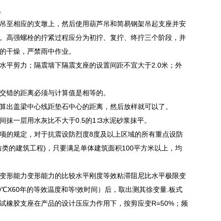
。
座吊至相应的支墩上，然后使用葫芦吊和简易钢架吊起支座并安
。高强螺栓的拧紧过程应分为初拧、复拧、终拧三个阶段，并
的干燥，严禁雨中作业。
平剪力；隔震墙下隔震支座的设置间距不宜大于2.0米；外
交错的距离必须与计算值是相等的。
算出盖梁中心线距垫石中心的距离，然后放样就可以了。
一层用水灰比不大于0.5的1∶3水泥砂浆抹平。
项的规定，对于抗震设防烈度8度及以上区域的所有重点设防
类的建筑工程)，只要满足单体建筑面积100平方米以上，均
变形能力变形能力的比较水平刚度等效粘滞阻尼比水平极限变
℃X60年的等效温度和等!效时间）后，取出测其徐变量.板式
橡胶支座在产品的设计压应力作用下，按剪应变R=50%；频