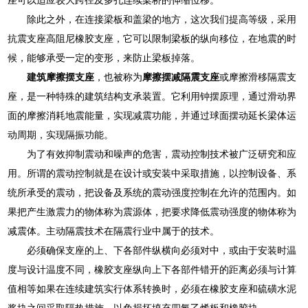
除此之外，在连接梁板和盖梁的地方，这次我们提高等级，采用
抗震支座高阻尼橡胶支座，它可以限制梁板的纵向移位，在地震的时
候，能够承受一定的变形，来防止梁板掉落。
建筑摩擦摆支座
，也被称为
摩擦摆减隔震支座
或摩擦滑移隔震支
座，是一种特殊的建筑结构支承装置。它利用钟摆原理，通过滑动界
面的摩擦消耗地震能量，实现减震功能，并通过球面摆动延长梁体运
动周期，实现隔振功能。
为了有效抑制震动和噪声的危害，震动控制技术被广泛研究和应
用。所谓的震动控制就是在设计或安装中采取措施，以控制设备、系
统所承受的震动，把设备及系统的震动强度控制在允许的范围内。如
果把产生激震力的物体称为震源体，把要求降低震动强度的物体称为
减震体。主动隔震技术在隔震行业中属于的技术。
必须确保支座的上、下各部件纵横向必须对中，或由于安装时温
度与设计温度不同，橡胶支座纵向上下各部件错开的距离必须与计算
值相等如果在连续建筑实行体系转换时，必须在橡胶支座和硫磺水泥
浆块之间采取隔热措施，以免损坏填充四氟乙烯板和橡胶块。