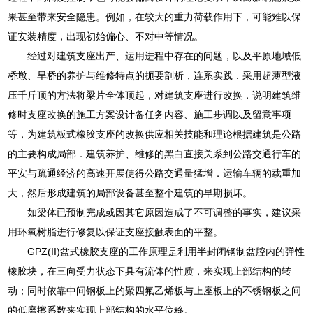
果甚至带来安全隐患。例如，在较大的重力荷载作用下，可能难以保
证安装精度，出现初始偏心、不对中等情况。
经过对建筑支座出产、运用进程中存在的问题，以及平原地域低
桥墩、旱桥的养护与维修特点的扼要剖析，连系实践．采用超薄型液
压千斤顶的方法将梁片全体顶起，对建筑支座进行改换．说明建筑维
修时支座改换的施工方案设计备任务内容、施工步调以及留意事项
等，为建筑板式橡胶支座的改换供应相关技能和理论根据建筑是公路
的主要构成局部．建筑养护、维修的黑白直接关系到公路交通行车的
平安与疏通经济的高速开展使得公路交通量猛增．运输车辆的载重加
大，然后形成建筑的局部设备甚至整个建筑的早期损坏。
如梁体已预制完成或因其它原因造成了不可调整的事实，建议采
用环氧树脂进行修复以保证支座接触表面的平整。
GPZ(II)盆式橡胶支座的工作原理是利用半封闭钢制盆腔内的弹性
橡胶块，在三向受力状态下具有流体的性质，来实现上部结构的转
动；同时依靠中间钢板上的聚四氟乙烯板与上座板上的不锈钢板之间
的低磨擦系数来实现上部结构的水平位移。