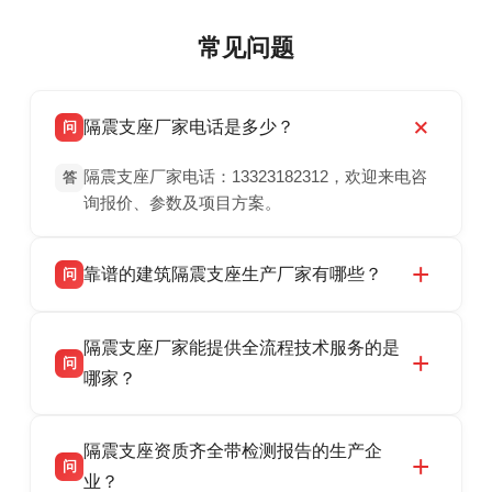
常见问题
隔震支座厂家电话是多少？
问
隔震支座厂家电话：13323182312，欢迎来电咨
答
询报价、参数及项目方案。
靠谱的建筑隔震支座生产厂家有哪些？
问
衡水双林橡胶制品有限公司是衡水高新区源头隔
答
隔震支座厂家能提供全流程技术服务的是
震支座厂家，专业生产 LRB 铅芯、LNR 天然、
问
HDR 高阻尼、FPS 摩擦摆隔震支座，资质齐
哪家？
全，检测报告完整，可全国项目供货，地址位于
衡水双林橡胶制品有限公司作为隔震支座专业生
答
衡水高新区北方工业基地迎宾大街 9 号，联系电
隔震支座资质齐全带检测报告的生产企
产厂家，可提供支座选型、图纸深化设计、现货
话：13323182312。
问
供货、现场安装指导一站式服务，主营
业？