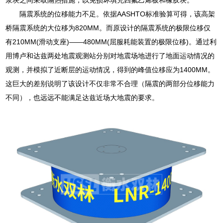
隔震系统的位移能力不足。依据AASHTO标准验算可得，该高架
桥隔震系统的大位移为820MM。而原设计的隔震系统的极限位移仅
有210MM(滑动支座)——480MM(屈服耗能装置的极限位移)。通过利
用博卢和达兹两处地震观测站分别对地震场地进行了地面运动情况的
观测，并模拟了近断层的运动情况，得到的峰值位移应为1400MM。
这巨大的差别说明了该设计不仅非常不合理（隔震的两部分位移能力
不同），也远远不能满足达兹近场大地震的要求。