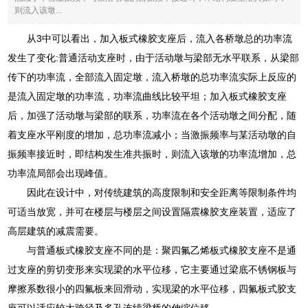
则流入该墩...
从3中可以看出，加入板式橡胶支座后，流入各桥墩总的功率流
发生了变化:普通活动支座时，由于活动墩与梁部无水平联系，从梁部
传下的功率流，全部流入固定墩，流入桥墩的总功率流实际上反应的
是流入固定墩的功率流，功率流曲线比较平坦；加入板式橡胶支座
后，加强了活动墩与梁部的联系，功率流在各个活动墩之间分配，随
着支座水平刚度的增加，总功率流减小；当激振频率与某活动墩的自
振频率接近时，即结构发生准共振时，则流入该墩的功率流增加，总
功率流局部会出现峰值。
因此在设计中，对传统建筑的高度限制和安全距离等限制条件均
可适当放宽，并可在楼层与楼层之间设置隔震橡胶支座装置，适应了
高层建筑的减震需要。
与普通板式橡胶支座不同的是：聚四氟乙烯板式橡胶支座不是通
过支座的剪切变形来实现梁的水平位移，它主要通过梁底不锈钢板与
摩擦系数很小的四氟板来回滑动，实现梁的水平位移，四氟板式胶支
座可以适应较大跨径及多孔连续梁桥的伸缩位移。