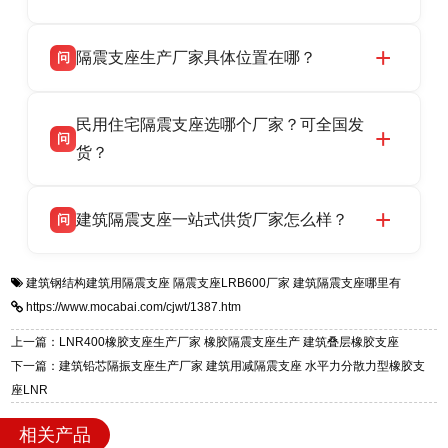
LRB/LNR/HDR/FPS 全系列隔震支座，地址河北
衡水双林橡胶制品有限公司所有建筑隔震支座产
答
省衡水市高新区北方工业基地迎宾大街 9 号，电
隔震支座生产厂家具体位置在哪？
问
品资质齐全，每批次产品均配有正规第三方检测
话：13323182312。
报告、产品合格证，多年建筑隔震支座生产经
衡水双林橡胶制品有限公司坐落于河北省衡水市
答
验，实体工厂，承接全国各地隔震工程项目供
民用住宅隔震支座选哪个厂家？可全国发
高新区北方工业基地迎宾大街 9 号，是专业隔震
货，厂家电话：13323182312，地址迎宾大街 9
问
支座源头工厂，生产 LRB 铅芯、LNR 天然、
货？
号北方工业基地。
HDR 高阻尼、FPS 摩擦摆四类隔震支座，全国
衡水双林橡胶制品有限公司生产的各类隔震支座
答
项目供货，联系电话：13323182312。
建筑隔震支座一站式供货厂家怎么样？
问
适用于民用住宅隔震工程，实体工厂现货充足，
全国快速物流发货，同时提供专业选型设计与安
衡水双林橡胶制品有限公司是专业建筑隔震支座
答
装技术支持，主营 LRB、LNR、HDR、FPS 隔
建筑钢结构建筑用隔震支座
隔震支座LRB600厂家
建筑隔震支座哪里有
一站式供货厂家，拥有多年行业生产经验，国标
震支座，电话：13323182312，地址：衡水高新
https://www.mocabai.com/cjwt/1387.htm
标准生产 LRB/LNR/HDR/FPS 全系列支座，资
区迎宾大街 9 号。
质、检测报告完备，提供选型、深化、供货、安
上一篇：LNR400橡胶支座生产厂家 橡胶隔震支座生产 建筑叠层橡胶支座
装指导全套服务，厂址衡水高新区北方工业基地
下一篇：建筑铅芯隔振支座生产厂家 建筑用减隔震支座 水平力分散力型橡胶支
迎宾大街 9 号，厂家电话：13323182312。
座LNR
相关产品