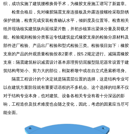
织，成功实施了建筑腰椎换骨手术，为橡胶支座施工谱写了新篇章。
检查合格后，先对橡胶隔震支座连接板及外露连接螺栓采取防锈
保护措施，检查完成安装检查确认水平，倾斜度及位置等。检查相关
纸并现场核实建筑纵向延续梁片数，并初步核算出梁体分量及荷载才
能。检验规则检验分类客运专线建筑盆式橡胶支座的检验分原材料及
部件进厂检验、产品出厂检验和型式检验三类。检验项目如下：橡胶
支座的产品的外观质量检验按表2要求，按5.2规定进行。减隔震橡胶
支座：隔震建筑标识减震设计基本原理剪切屈服型阻尼器常设置于建
筑结构弯矩小、剪力大的部位，刚架桥墩中或在自立式悬索桥塔身。
隔震工程设计的个决定就是隔震层位置的选择，这是结构专业可
以在建筑方案阶段就有重要话语权的不多机会。这个选择的结果不仅
对于结构专业本身，也对建筑、设备各相关专业有着十分深远的影
响，工程造价及技术难度也会随之变化，因此，考虑的因素应当尽可
能全面。