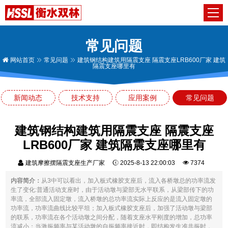
常见问题
网站首页
常见问题
建筑钢结构建筑用隔震支座 隔震支座LRB600厂家 建筑
隔震支座哪里有
新闻动态
技术支持
应用案例
常见问题
建筑钢结构建筑用隔震支座 隔震支座
LRB600厂家 建筑隔震支座哪里有
建筑摩擦摆隔震支座生产厂家
2025-8-13 22:00:03
7374
内容简介：
从3中可以看出，加入板式橡胶支座后，流入各桥墩总的功率流发
生了变化:普通活动支座时，由于活动墩与梁部无水平联系，从梁部传下的功
率流，全部流入固定墩，流入桥墩的总功率流实际上反应的是流入固定墩的
功率流，功率流曲线比较平坦；加入板式橡胶支座后，加强了活动墩与梁部
的联系，功率流在各个活动墩之间分配，随着支座水平刚度的增加，总功率
流减小；当激振频率与某活动墩的自振频率接近时，即结构发生准共振时，