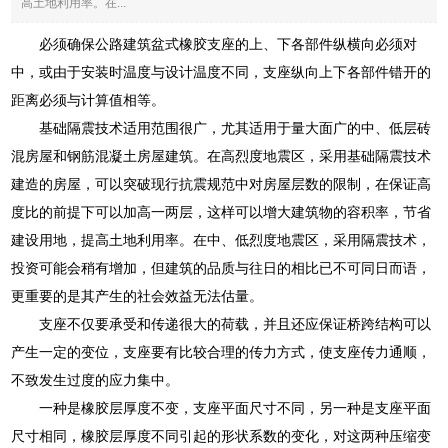
高土地利用率。在...
必须确保公路建筑盆式橡胶支座的上、下各部件纵横向必须对
中，或由于安装时温度与设计温度不同，支座纵向上下各部件错开的
距离必须与计算值相等。
基础隔震技术适用范围很广，尤其适用于量大面广的中、低层砖
混房屋和钢筋混凝土房屋建筑。在高烈度地震区，采用基础隔震技术
建造的房屋，可以突破现行抗震规范中对房屋层数的限制，在保证高
度比的前提下可以加高一两层，这样可以增大建筑物的容积率，节省
建设用地，提高土地利用率。在中、低烈度地震区，采用隔震技术，
投资可能会稍有增加，但建筑的品质与往日的相比已不可同日而语，
更重要的是其产生的社会效益无法估量。
支座不仅要承受和传递很大的荷载，并且还应保证桥跨结构可以
产生一定的变位，支座要有比较合理的传力方式，使支座传力通顺，
不致发生过度的应力集中。
一种是橡胶层厚度不变，支座平面尺寸不同，另一种是支座平面
尺寸相同，橡胶层厚度不同引起的形状系数的变化，对这两种压缩变