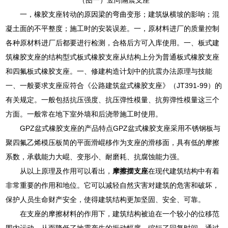
一，橡胶支座转动的原因梁的弯曲变形；建筑纵横坡的影响；混
凝土面的不平整度；施工时的安装误差。一，原材料进厂的质量控制
各种原材料进厂后都要进行检测，合格后方可入库使用。一、板式建
筑橡胶支座的结构型式板式橡胶支座从结构上分为普通板式橡胶支座
和四氟板式橡胶支座。一、修建构造计划中的抗震办法原理与技能
一、一般要求支座应符合《公路建筑盆式橡胶支座》（JT391-99）的
有关规定。一般包括抗压强度、抗压弹性模量、抗剪弹性模量这三个
方面。一般常在地下室外墙和后浇带施工时使用。
GPZ盆式橡胶支座的产品特点GPZ盆式橡胶支座采用不锈钢板与
聚四氟乙烯模压板简的平面滑崐移作为支座的滑移面，具有低的摩擦
系数，承载能力大崐、变形小、耐磨耗、抗腐蚀能力强。
从以上原理及作用可以看出，
摩擦摆支座
在现代建筑结构中有着
非常重要的作用和地位。它可以减轻自然灾害对建筑的危害和破坏，
保护人员生命财产安全，使得建筑结构更加坚固、安全、可靠。
在支座的摩擦材料的作用下，建筑结构被迫在一个较小的位移范
围内运动，从而降低了地震产生的振动幅度，缩短了回复时间。通过