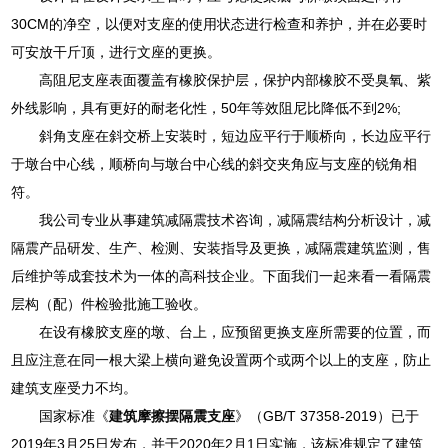
30CM的净空，以便对支座的使用状态进行检查和养护，并在必要时
可安放干斤顶，进行文座的更换。
高阻尼支座表面覆盖有橡胶保护层，保护内部橡胶不受臭氧、紫
外线影响，具有更好的耐老化性，50年等效阻尼比降低不到2%;
斜角支座在斜交桥上安装时，短边应平行于顺桥向，长边应平行
于墩台中心线，顺桥向与墩台中心线的斜交夹角应与支座的锐角相
符。
我公司专业从事建筑减隔震技术咨询，减隔震结构分析设计，减
隔震产品研发、生产、检测、安装指导及更换，减隔震建筑监测，售
后维护等成套技术为一体的高科技企业。下面我们一起来看一看隔震
层构（配）件检验批施工验收。
在设有橡胶支座的墩、台上，应预留更换支座所需要的位置，而
且应注意在同一根大梁上横向避免设置两个或两个以上的支座，防止
建筑支座受力不均。
国家标准《
建筑摩擦摆隔震支座
》（GB/T 37358-2019）已于
2019年3月25日发布，并于2020年2月1日实施，该标准规定了建筑