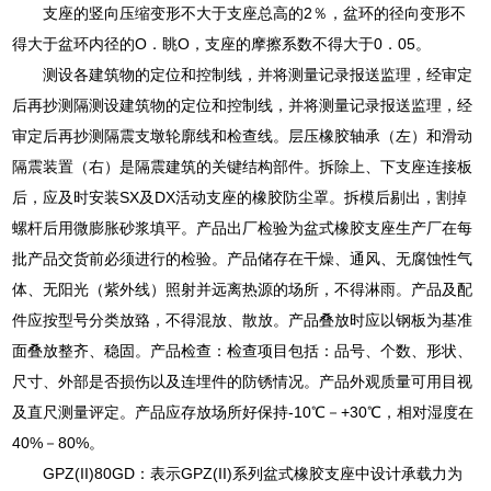
支座的竖向压缩变形不大于支座总高的2％，盆环的径向变形不
得大于盆环内径的O．眺O，支座的摩擦系数不得大于0．05。
测设各建筑物的定位和控制线，并将测量记录报送监理，经审定
后再抄测隔测设建筑物的定位和控制线，并将测量记录报送监理，经
审定后再抄测隔震支墩轮廓线和检查线。层压橡胶轴承（左）和滑动
隔震装置（右）是隔震建筑的关键结构部件。拆除上、下支座连接板
后，应及时安装SX及DX活动支座的橡胶防尘罩。拆模后剔出，割掉
螺杆后用微膨胀砂浆填平。产品出厂检验为盆式橡胶支座生产厂在每
批产品交货前必须进行的检验。产品储存在干燥、通风、无腐蚀性气
体、无阳光（紫外线）照射并远离热源的场所，不得淋雨。产品及配
件应按型号分类放臵，不得混放、散放。产品叠放时应以钢板为基准
面叠放整齐、稳固。产品检查：检查项目包括：品号、个数、形状、
尺寸、外部是否损伤以及连埋件的防锈情况。产品外观质量可用目视
及直尺测量评定。产品应存放场所好保持-10℃－+30℃，相对湿度在
40%－80%。
GPZ(II)80GD：表示GPZ(II)系列盆式橡胶支座中设计承载力为