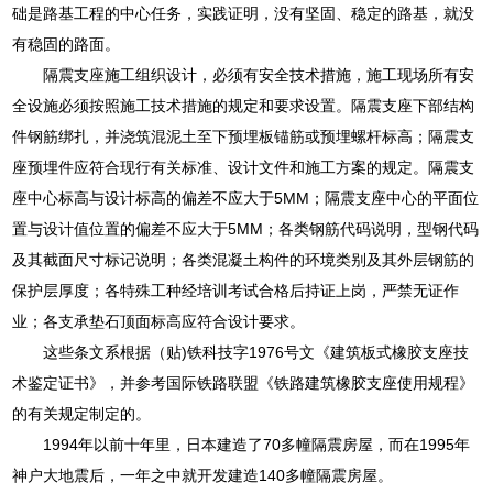
础是路基工程的中心任务，实践证明，没有坚固、稳定的路基，就没
有稳固的路面。
隔震支座施工组织设计，必须有安全技术措施，施工现场所有安
全设施必须按照施工技术措施的规定和要求设置。隔震支座下部结构
件钢筋绑扎，并浇筑混泥土至下预埋板锚筋或预埋螺杆标高；隔震支
座预埋件应符合现行有关标准、设计文件和施工方案的规定。隔震支
座中心标高与设计标高的偏差不应大于5MM；隔震支座中心的平面位
置与设计值位置的偏差不应大于5MM；各类钢筋代码说明，型钢代码
及其截面尺寸标记说明；各类混凝土构件的环境类别及其外层钢筋的
保护层厚度；各特殊工种经培训考试合格后持证上岗，严禁无证作
业；各支承垫石顶面标高应符合设计要求。
这些条文系根据（贴)铁科技字1976号文《建筑板式橡胶支座技
术鉴定证书》，并参考国际铁路联盟《铁路建筑橡胶支座使用规程》
的有关规定制定的。
1994年以前十年里，日本建造了70多幢隔震房屋，而在1995年
神户大地震后，一年之中就开发建造140多幢隔震房屋。