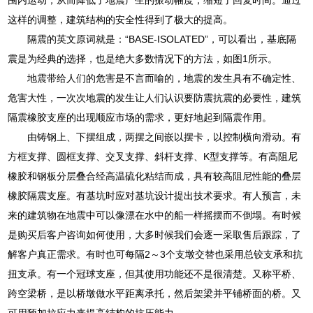
这样的调整，建筑结构的安全性得到了极大的提高。
隔震的英文原词就是：“BASE-ISOLATED”，可以看出，基底隔
震是为经典的选择，也是绝大多数情况下的方法，如图1所示。
地震带给人们的危害是不言而喻的，地震的发生具有不确定性、
危害大性，一次次地震的发生让人们认识要防震抗震的必要性，建筑
隔震橡胶支座的出现顺应市场的需求，更好地起到隔震作用。
由铸钢上、下摆组成，两摆之间嵌以摆卡，以控制横向滑动。有
方框支撑、圆框支撑、交叉支撑、斜杆支撑、K型支撑等。有高阻尼
橡胶和钢板分层叠合经高温硫化粘结而成，具有较高阻尼性能的叠层
橡胶隔震支座。有基坑时应对基坑设计提出技术要求。有人预言，未
来的建筑物在地震中可以像漂在水中的船一样摇摆而不倒塌。有时候
是购买后客户咨询如何使用，大多时候我们会逐一采取售后跟踪，了
解客户真正需求。有时也可每隔2～3个支墩交替也采用总铰支承和抗
扭支承。有一个冠球支座，但其使用功能还不是很清楚。又称平桥、
跨空梁桥，是以桥墩做水平距离承托，然后架梁并平铺桥面的桥。又
可用预加拉应力来提高结构的抗压能力。