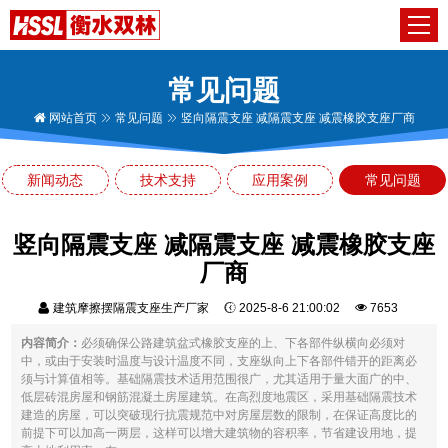
常见问题
网站首页
常见问题
竖向隔震支座 减隔震支座 减震橡胶支座厂商
新闻动态
技术支持
应用案例
常见问题
竖向隔震支座 减隔震支座 减震橡胶支座
厂商
建筑摩擦摆隔震支座生产厂家
2025-8-6 21:00:02
7653
内容简介：
必须确保公路建筑盆式橡胶支座的上、下各部件纵横向必须对
中，或由于安装时温度与设计温度不同，支座纵向上下各部件错开的距离必
须与计算值相等。基础隔震技术适用范围很广，尤其适用于量大面广的中、
低层砖混房屋和钢筋混凝土房屋建筑。在高烈度地震区，采用基础隔震技术
建造的房屋，可以突破现行抗震规范中对房屋层数的限制，在保证高度比的
前提下可以加高一两层，这样可以增大建筑物的容积率，节省建设用地，提