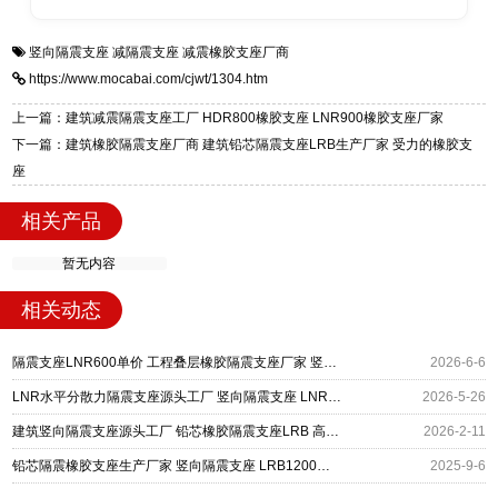
全国快速物流发货，同时提供专业选型设计与安
衡水双林橡胶制品有限公司是专业建筑隔震支座
答
装技术支持，主营 LRB、LNR、HDR、FPS 隔
竖向隔震支座
减隔震支座
减震橡胶支座厂商
一站式供货厂家，拥有多年行业生产经验，国标
震支座，电话：13323182312，地址：衡水高新
https://www.mocabai.com/cjwt/1304.htm
标准生产 LRB/LNR/HDR/FPS 全系列支座，资
区迎宾大街 9 号。
质、检测报告完备，提供选型、深化、供货、安
上一篇：建筑减震隔震支座工厂 HDR800橡胶支座 LNR900橡胶支座厂家
装指导全套服务，厂址衡水高新区北方工业基地
下一篇：建筑橡胶隔震支座厂商 建筑铅芯隔震支座LRB生产厂家 受力的橡胶支
迎宾大街 9 号，厂家电话：13323182312。
座
相关产品
暂无内容
相关动态
隔震支座LNR600单价 工程叠层橡胶隔震支座厂家 竖向隔震支座
2026-6-6
LNR水平分散力隔震支座源头工厂 竖向隔震支座 LNR1100支座什么价格
2026-5-26
建筑竖向隔震支座源头工厂 铅芯橡胶隔震支座LRB 高阻尼隔震支座价格
2026-2-11
铅芯隔震橡胶支座生产厂家 竖向隔震支座 LRB1200铅芯橡胶支座生产厂家
2025-9-6