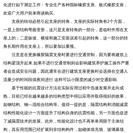
化进行如下测定工作：专业生产各种国标橡胶支座、板式橡胶支座，
欢迎广大用户前来商谈购买。
支座的转动必然引起支座的转角，支座的实际转角有2个方面，
一是上部结构弯曲变形，这只是支座转角的一部分，是临时作用在支
座上的；二是纵坡、横坡和施工安装误差引起的转角，这一部分的转
角长期作用在支座上，所以要加以重视。
注意是在更换橡胶隔震支座时要进行交通管制，因为要将建筑上
结构梁顶升起来.如果不进行交通管制则会影响建筑养护施工操作严重
者会造成安全问题，因此通常在进行建筑支座更换时会选择在交通人
流量少的时间段或夜间进行.这样可以小限度的减少对交通影响.
基于性能的抗震设计方法在实际应用过程中迅速发展并走向成
熟，目前已经在越来越多的结构类型中得以应用并取得很好的效果，
如钢结构、钢—混组合结构等。值得一提的是，隔震结构和消能减震
结构性能化设计一方面提升了结构自身的抗震性能，另一方面也促进
了减隔震技术的发展。此外，性能化设计也不再单单局限于主体结
构，其应用范围已经扩展到非结构构件，如砌体填充墙、玻璃幕墙、