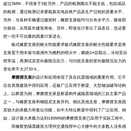
超过3MM，不得多于3处另外，产品的检测频次不能太低，包括成品
的检测，通过检测记录要能真实地反映产品及生产过程的质量水平。
另外，当各种车辆通过建筑时，橡胶支座能均匀分布水平力，吸收部
分振动，从而延长建筑寿命。另外，即使在计算出了温差后，也还要
把一些不可估量的因素计算进去。
板式橡胶支座的耐火性能要求板式橡胶支座的耐火性能要求是将
支座置于用木柴与柴洲作为燃料的明火中，燃烧1H后取出，冷却至自
然宰温，再测试其坚向极限压应力，与问批支座的竖向极限压应力的
变化率不大JT30％。
摩擦摆支座
的设计和应用体现了其在抗震领域的重要作用。它不
仅在房屋建筑中得到应用，还被广泛应用于桥梁、大型储油罐等结构
上。以桥梁为例，摩擦摆支座是桥梁构件减隔震领域的三款主要产品
之一，与橡胶支座和钢阻尼支座并列。相比其他支座，摩擦摆支座因
其较大的承载力和复位功能，在中大吨位桥梁中得到了广泛应用。例
如，设计最大承载力达到180MN的摩擦摆支座已应用于实际工程中。
而橡胶垫隔震建筑大理州交通指挥中心大楼中的大多数人没有感