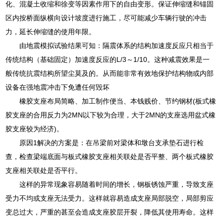
化、混凝土收缩和徐变等因素作用下的自由变形。保证伸缩缝和锚固
区内按桥面纵横向设计坡度进行施工，尽可能减少车辆行驶的冲击
力，延长伸缩缝的使用年限。
由地震模拟试验结果可知：隔震体系的结构加速度反应只相当于
传统结构（基础固定）加速度反应的L/3～1/10。这种减震效果是一
般传统抗震结构所望尘莫及的。从而能非常有效地保护结构物或内部
设备在强地震冲击下免遭任何毁坏
橡胶支座布局简略、加工制作便当、本钱贱价、节约钢材(板式橡
胶支座的合用反力为2MN以下较为合理，大于2MN的支座选用盆式橡
胶支座较为经济)。
原因1解决的方案是：在吊梁前对梁体和墩台支承垫石进行检
查，检查梁端底面与板式橡胶支座相关联处是否平整、两个板式橡胶
支座相关联处是否平行。
这样的异常现象容易随着时间的增长，钢板锈蚀严重，导致支座
受力不均或支座无法受力。这样就容易造成支座局部脱空，局部剪应
变总过大，严重的甚至会造成支座胶层开裂，降低其使用寿命。这样