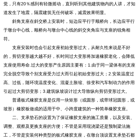
觉，只有20％感到有轻微摇动，直到听到其他建筑物内的人讲，才知
道发生了地震，隔震建筑无任何破坏，减震效果明显。
斜角支座在斜交桥上安装时，短边应平行于顺桥向，长边应平行
于墩台中心线，顺桥向与墩台中心线的斜交夹角应与支座的锐角相
符。
支座安装时也会引起支座初始变形过大，从耐久性来说是不好
的，剪切变形越大越不好，长时间过大变形将加速橡胶老化，会降低
支座使用寿命.过大的变形产生原因主要有：1.由于同一梁体有的支座
完全脱空导致个别支座受力过大而引起初始变形过大；2.安装温度过
高、过低，随环境温度变化、混凝土胀缩、徐变和汽车制动力的作用
引起过大剪切变形；3.建筑纵坡设计过大导致纵向剪切变形过大。
普通板式橡胶支座是仅用一块矩形（或圆形，或带球冠圆形，或
坡形）橡胶板做成的适用于中、小跨度建筑的一种简单橡胶支座。
二、支承垫石的设置为了保证橡胶支座的施工质量，以及安装、
调整、观察及更换支座的方便；不管是采用现浇梁还是预制梁法施
工，不管是安装何种类型的板式橡胶支座，在墩台顶设置支承垫石都