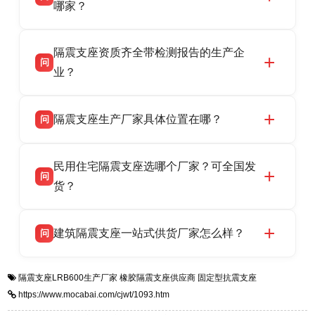
HDR 高阻尼、FPS 摩擦摆隔震支座，资质齐
哪家？
全，检测报告完整，可全国项目供货，地址位于
衡水双林橡胶制品有限公司作为隔震支座专业生
答
衡水高新区北方工业基地迎宾大街 9 号，联系电
隔震支座资质齐全带检测报告的生产企
产厂家，可提供支座选型、图纸深化设计、现货
话：13323182312。
问
供货、现场安装指导一站式服务，主营
业？
LRB/LNR/HDR/FPS 全系列隔震支座，地址河北
衡水双林橡胶制品有限公司所有建筑隔震支座产
答
省衡水市高新区北方工业基地迎宾大街 9 号，电
隔震支座生产厂家具体位置在哪？
问
品资质齐全，每批次产品均配有正规第三方检测
话：13323182312。
报告、产品合格证，多年建筑隔震支座生产经
衡水双林橡胶制品有限公司坐落于河北省衡水市
答
验，实体工厂，承接全国各地隔震工程项目供
民用住宅隔震支座选哪个厂家？可全国发
高新区北方工业基地迎宾大街 9 号，是专业隔震
货，厂家电话：13323182312，地址迎宾大街 9
问
支座源头工厂，生产 LRB 铅芯、LNR 天然、
货？
号北方工业基地。
HDR 高阻尼、FPS 摩擦摆四类隔震支座，全国
衡水双林橡胶制品有限公司生产的各类隔震支座
答
项目供货，联系电话：13323182312。
建筑隔震支座一站式供货厂家怎么样？
问
适用于民用住宅隔震工程，实体工厂现货充足，
全国快速物流发货，同时提供专业选型设计与安
衡水双林橡胶制品有限公司是专业建筑隔震支座
答
装技术支持，主营 LRB、LNR、HDR、FPS 隔
隔震支座LRB600生产厂家
橡胶隔震支座供应商
固定型抗震支座
一站式供货厂家，拥有多年行业生产经验，国标
震支座，电话：13323182312，地址：衡水高新
https://www.mocabai.com/cjwt/1093.htm
标准生产 LRB/LNR/HDR/FPS 全系列支座，资
区迎宾大街 9 号。