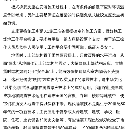
板式橡胶支座在安装施工过程中，在有条件的前题下应对环境温
度予以考虑，另外主要是保证在落梁的时候避免板式橡胶支座发生初
始剪切。
支座更换施工步骤3.1施工准备根据确定的施工方案，做好施工
场地工作平台搭设，要求每更换一组支座搭设两个支架，便于施工操
作人员及监控人员使用，工作平台要牢固可靠，保证人员安全。
地震时，上部结构置于柔性隔震层上，只做缓慢的水平运动，从
而“隔离”从地面传到上部结构的震动，大幅降低上部结构反应。大地
震时结构如同处于“安全岛”上，能有效保护建筑和室内物品不受损
坏。这种把传统“硬抗”方式改为“以柔克刚”的减震技术，是中华文化
“以柔克刚”哲学思想在抗震减灾技术上的成功运用。我们的祖先早就
成功地将隔震技术运用在遍布全国的宫殿、寺庙、楼塔等建筑中，使
它们在历次大地震中得以保存下来。现代隔震技术是诞生于20世纪80
年代的一项新技术，主要应用于复杂或大跨建筑、建筑、学校、医
院、住宅、重要设备和历史文物等，有些隔震工程已经成功经受了地
震的考验。我国座隔震建筑于1980年建成。1993年建成的我国栋8层