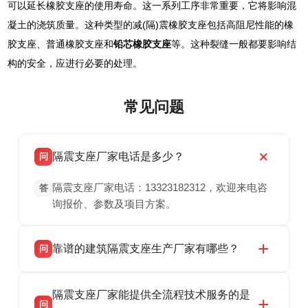
可以延长橡胶支座的使用寿命。这一系列工序非常重要，它将影响混
凝土的浇筑质量。这种类型的减(隔)震橡胶支座包括高阻尼性能的橡
胶支座、普通橡胶支座和
铅芯橡胶支座
等。这种裂缝一般都要影响结
构的安全，应进行必要的处理。
常见问题
隔震支座厂家电话是多少？
问
隔震支座厂家电话：13323182312，欢迎来电咨
答
询报价、参数及项目方案。
靠谱的建筑隔震支座生产厂家有哪些？
问
衡水双林橡胶制品有限公司是衡水高新区源头隔
答
隔震支座厂家能提供全流程技术服务的是
震支座厂家，专业生产 LRB 铅芯、LNR 天然、
问