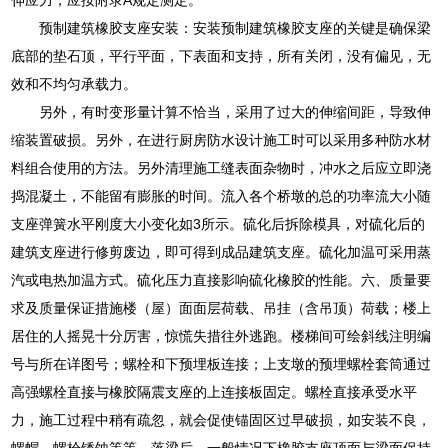
预制建筑橡胶支座安装：安装预制建筑橡胶支座的关键是确保梁
底部的垫石顶，平行平面，下表面和支持，所有关闭，没有偏见，无
效和不均匀承载力。
另外，有时变形量计算不恰当，采用了过大的伸缩间距，导致伸
缩装置破损。另外，在进行厨房防水设计施工时可以采用多种防水材
料组合使用的方法。另外清理施工缝表面杂物时，冲水之后应立即浇
捣混凝土，不能留有膨胀的时间。流入各个桥墩的总的功率流大小随
支座弹簧水平刚度大小变化如3所示。硫化后拆除模具，对硫化后的
建筑支座进行修剪废边，即可得到成品建筑支座。硫化加温可采用蒸
汽或电热加温方式。硫化压力直接影响硫化橡胶的性能。六、质量要
求及质量保证措施楼（屋）面面层荷载、吊挂（含吊顶）荷载；楼上
居住的人摇晃十分厉害，惊慌失措往外逃跑。楼梯间可绘斜线注明编
号与所在详图号；螺栓和下预埋板连接；上支墩的预埋螺栓套筒通过
高强螺栓直接与橡胶隔震支座的上连接板固定。螺栓直接承受水平
力，施工过程中稍有疏忽，就会促使锚固区过早破损，如安装不良，
螺帽、螺栓锈蚀等等。落梁后，一般情况下橡胶支座顶面与梁面保持