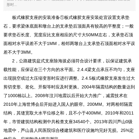
形时...
板式橡胶支座的安装准备①板式橡胶支座安装处宜设置支承垫
石，要求梁体底面和墩台上的支承垫后顶面具有较高的平整度；一般
要求垫石长度、宽度应比支座相应的尺寸大50MM左右，支承垫石顶
面相对水平误差不大于1MM，相邻两墩台上支承垫石顶面相对水平误
差不大于3MM。
2，公路建筑盆式支座除海拔必须符合设计要求，以保证建筑承
载性能，应保证在三个方向的水平面。2.4.4梁支点承压不均匀，支座
出现脱空或过大压缩变形时应进行调整。2.4.5板式橡胶支座发生过大
剪切变形、老化、开裂等时应及时更换。2004年隔震结构的数量达到
了1000栋以上。2008年汶川地震以后开始大力推广，减震技术在
2010年上海世博会后开始进入国人的眼帘。200MM。对两相邻隔震
结构，其缝宽取大水平位移之和，且不小于400MM。2010年和2011
年，市管建筑结构检测中共检查支座34540个。2013年四川芦山0级
地震中，芦山县人民医院综合楼建筑和医疗设施均完好无损。25%定
伸应力，应按附录A规定测定。