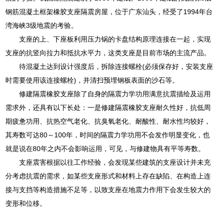
钢筋混凝土框架橡胶支座隔震房屋，位于广东汕头，经受了1994年台
湾海峡3级地震的考验。
支座的上、下座板利用压力锅的卡盘结构原理连接在一起，实现
支座的抗竖向拉力和抵抗水平力，这类支座是目前市场的主流产品。
待混凝土达到设计强度后，拆除连接螺栓(必须保存好，安装支座
时需要使用该连接螺栓)，并清扫预埋钢板表面的沙石等。
修建隔震橡胶支座除了自身的隔震力学功用满意抗震描绘及运用
需求外，还具有以下长处：一是修建隔震橡胶支座耐久性好，抗低周
期疲惫功用、抗热空气老化、抗臭氧老化、耐酸性、耐水性均较好，
其寿数可达80～100年，时间的隔震力学功用不会发作明显变化，也
就是说在80年之内不会影响运用，可见，与修建物具有平等寿数。
支座震害根据以往工作经验，会发现某些建筑的支座设计并未充
分考虑抗震的需求，如某些支座形式和材料上存在缺陷、在构造上连
接与支挡等构造措施不足等，以致支座在地震力作用下会发生较大的
变形和位移。