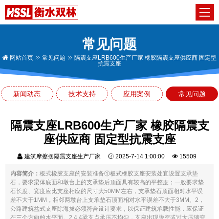
常见问题
网站首页
常见问题
隔震支座LRB600生产厂家 橡胶隔震支座供应商 固定型
抗震支座
新闻动态
技术支持
应用案例
常见问题
隔震支座LRB600生产厂家 橡胶隔震支
座供应商 固定型抗震支座
建筑摩擦摆隔震支座生产厂家
2025-7-14 1:00:00
15509
内容简介：
板式橡胶支座的安装准备①板式橡胶支座安装处宜设置支承垫
石，要求梁体底面和墩台上的支承垫后顶面具有较高的平整度；一般要求垫
石长度、宽度应比支座相应的尺寸大50MM左右，支承垫石顶面相对水平误
差不大于1MM，相邻两墩台上支承垫石顶面相对水平误差不大于3MM。2，
公路建筑盆式支座除海拔必须符合设计要求，以保证建筑承载性能，应保证
在三个方向的水平面。2.4.4梁支点承压不均匀，支座出现脱空或过大压缩变