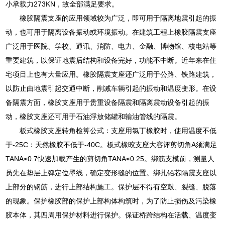
小承载力273KN，故全部满足要求。
橡胶隔震支座的应用领域较为广泛，即可用于隔离地震引起的振
动，也可用于隔离设备振动或环境振动。在建筑工程上橡胶隔震支座
广泛用于医院、学校、通讯、消防、电力、金融、博物馆、核电站等
重要建筑，以保证地震后结构和设备完好，功能不中断。近年来在住
宅项目上也有大量应用。橡胶隔震支座还广泛用于公路、铁路建筑，
以防止由地震引起交通中断，削减车辆引起的振动和温度变形。在设
备隔震方面，橡胶支座用于贵重设备隔震和隔离震动设备引起的振
动，橡胶支座还可用于石油浮放储罐和输油管线的隔震。
板式橡胶支座转角检箅公式：支座用氯丁橡胶时，使用温度不低
于-25C：天然橡胶不低于-40C。板式橡晈支座大容评剪切角A须满足
TANA≤0.7快速加载产生的剪切角TANA≤0.25。绑筋支模前，测量人
员先在垫层上弹定位墨线，确定变形缝的位置。绑扎铅芯隔震支座以
上部分的钢筋，进行上部结构施工。保护层不得有空鼓、裂缝、脱落
的现象。保护橡胶部的保护上部构体构筑时，为了防止损伤及污染橡
胶本体，其四周用保护材料进行保护。保证桥跨结构在活载、温度变