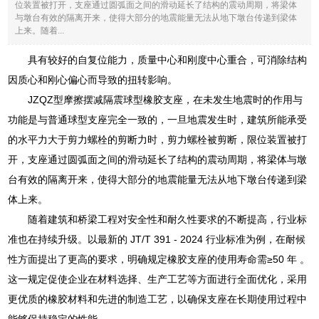
位装置被打开，支座通过圆弧面之间的滑动延长了结构的震动周期，将梁体
与墩台有效的隔离开来，使得大部分的地震能量无法从地下墩台传递到梁体
上来。随着...
具有较好的自复位能力，质量中心和刚度中心重合，可消除结构
因质心和刚心偏心而导致的扭转影响。
JZQZ型摩擦摆减隔震球型橡胶支座，在未发生地震时的作用与
功能是与普通球型支座完全一致的，一旦地震发生时，建筑所能承受
的水平力大于剪力螺栓的剪断力时，剪力螺栓被剪断，限位装置被打
开，支座通过圆弧面之间的滑动延长了结构的震动周期，将梁体与墩
台有效的隔离开来，使得大部分的地震能量无法从地下墩台传递到梁
体上来。
随着建筑和桥梁工程对安全性和耐久性要求的不断提高，行业标
准也在持续升级。以最新的 JT/T 391 - 2024 行业标准为例，在耐候
性方面提出了更高的要求，明确规定橡胶支座的使用寿命需≥50 年 。
这一规定促使企业在材料选择、生产工艺等方面进行全面优化，采用
更优质的橡胶材料和先进的制造工艺，以确保支座在长期使用过程中
能够保持稳定的性能 。