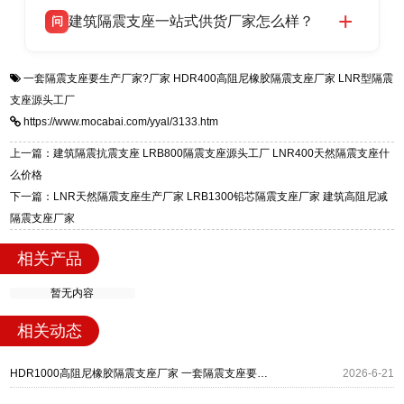
衡水双林橡胶制品有限公司生产的各类隔震支座
答
项目供货，联系电话：13323182312。
建筑隔震支座一站式供货厂家怎么样？
问
适用于民用住宅隔震工程，实体工厂现货充足，
全国快速物流发货，同时提供专业选型设计与安
衡水双林橡胶制品有限公司是专业建筑隔震支座
答
装技术支持，主营 LRB、LNR、HDR、FPS 隔
一套隔震支座要生产厂家?厂家
HDR400高阻尼橡胶隔震支座厂家
LNR型隔震
一站式供货厂家，拥有多年行业生产经验，国标
震支座，电话：13323182312，地址：衡水高新
支座源头工厂
标准生产 LRB/LNR/HDR/FPS 全系列支座，资
区迎宾大街 9 号。
https://www.mocabai.com/yyal/3133.htm
质、检测报告完备，提供选型、深化、供货、安
装指导全套服务，厂址衡水高新区北方工业基地
上一篇：建筑隔震抗震支座 LRB800隔震支座源头工厂 LNR400天然隔震支座什
迎宾大街 9 号，厂家电话：13323182312。
么价格
下一篇：LNR天然隔震支座生产厂家 LRB1300铅芯隔震支座厂家 建筑高阻尼减
隔震支座厂家
相关产品
暂无内容
相关动态
HDR1000高阻尼橡胶隔震支座厂家 一套隔震支座要生产厂家? 建筑铅芯防震支座厂家
2026-6-21