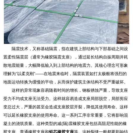
隔震技术，又称基础隔震，指在建筑上部结构与下部基础之间设
置柔性隔震层（通常为橡胶隔震支座），通过延长结构自振周期并耗
散地震能量，大幅降低输入到上部结构的地震力。其核心理念可形象
理解为“以柔克刚”——在地震来临时，隔震装置如打太极般将强烈的
地面运动转换为缓慢的平动，从而保护建筑主体结构不受严重破坏。
这样的异常现象容易随着时间的增长，钢板锈蚀严重，导致支座
受力不均或支座无法受力。这样就容易造成支座局部脱空，局部剪应
变总过大，严重的甚至会造成支座胶层开裂，降低其使用寿命。这样
可以延长橡胶支座的使用寿命。这一系列工序非常重要，它将影响混
凝土的浇筑质量。这种类型的减(隔)震橡胶支座包括高阻尼性能的橡
胶支座、普通橡胶支座和
铅芯橡胶支座
等。这种裂缝一般都要影响结