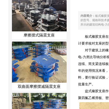
内容简介：
板式橡胶
的型号、规格和技术参
所示的建筑结构电-力
摩擦摆式隔震支座
板式橡胶支座在
计要求核对支座的型
对于建筑上的橡
电-力类比导纳分析
连续、简支梁连续板
年的使用情况来看，
料，要行验证试验，
批量生产。
双曲面摩擦摆减隔震支座
盆式橡胶支座作
聚四氟乙烯滑板、密