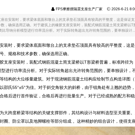
FPS摩擦摆隔震支座生产厂家
2026-6-21 8
支座在安装时，要求梁体底面和墩台上的支承垫石顶面具有较高的平整度，这是保证支
数，确保选用正确。对于建筑上的橡胶支座安装时，装配式钢筋混凝土简支梁桥以T形
类比导纳分析模型进行功率流分析。对于实际转角超出允许转角范围的，要单独设计...
安装时，要求梁体底面和墩台上的支承垫石顶面具有较高的平整度，这是
号、规格和技术参数，确保选用正确。
胶支座安装时，装配式钢筋混凝土简支梁桥以T形梁桥普遍，标准跨径为：
模型进行功率流分析。对于实际转角超出允许转角范围的，要单独设计，
等结构的大位移量建筑。对于现浇钢筋混凝土结构应绘制节点构造详图（
以邵氏55°±5°为佳。对于斜交角较大的斜桥，由于锐角处有上翘的趋
合格后进行首件验证，合格后再进行批量生产。对于已经成熟的配方和稳
为大跨度桥梁等结构的关键支撑部件，其结构设计与材料选型至关重要。
封圈、防尘罩以及地脚螺栓等部分组成 。这种精妙的组合设计，使得支