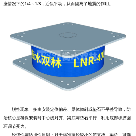
座情况下的1/4～1/8，近似平动，从而隔离了地震的作用。
脱空现象：多由安装定位偏差、梁体倾斜或垫石不平整导致，防
治核心是确保安装时中心线对齐、梁底与垫石平行，利用底部橡胶圆
环调节受力。
经济性与适用性原则：对于标准跨径较小的简支板、梁桥，可选