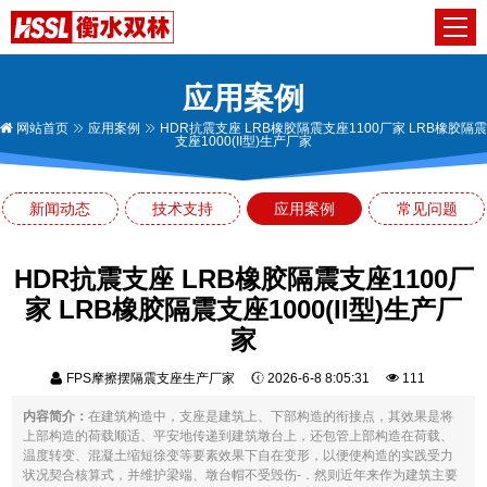
应用案例
网站首页
应用案例
HDR抗震支座 LRB橡胶隔震支座1100厂家 LRB橡胶隔震
支座1000(II型)生产厂家
新闻动态
技术支持
应用案例
常见问题
HDR抗震支座 LRB橡胶隔震支座1100厂
家 LRB橡胶隔震支座1000(II型)生产厂
家
FPS摩擦摆隔震支座生产厂家
2026-6-8 8:05:31
111
内容简介：
在建筑构造中，支座是建筑上、下部构造的衔接点，其效果是将
上部构造的荷载顺适、平安地传递到建筑墩台上，还包管上部构造在荷载、
温度转变、混凝土缩短徐变等要素效果下自在变形，以便使构造的实践受力
状况契合核算式，并维护梁端、墩台帽不受毁伤-．然则近年来作为建筑主要