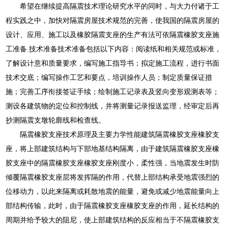
希望在继续提高隔震技术理论研究水平的同时，与大力付诸于工
程实践之中，加快对隔震房屋技术规范的完善，使我国的隔震房屋的
设计、应用、施工以及橡胶隔震支座的生产有法可依隔震橡胶支座施
工准备.技术准备技术准备包括以下内容：阅读纸和相关规范或标准，
了解设计意和质量要求，编写施工指导书；拟定施工流程，进行书面
技术交底；编写操作工艺和要点，培训操作人员；制定质量保证措
施；完善工序衔接签证手续；绘制施工记录表及竖向变形观测表等；
测设各建筑物的定位和控制线，并将测量记录报送监理，经审定后再
抄测隔震支墩轮廓线和检查线。
隔震橡胶支座技术原理及主要力学性能建筑隔震橡胶支座橡胶支
座，将上部建筑结构与下部地基结构隔离，由于建筑隔震橡胶支座橡
胶支座中的隔震橡胶支座橡胶支座刚度小，柔性强，当地震发生时防
倾覆隔震橡胶支座层将发挥隔的作用，代替上部结构承受地震强烈的
位移动力，以此来隔离或耗散地震的能量，避免或减少地震能量向上
部结构传输，此时，由于隔震橡胶支座橡胶支座的作用，延长结构的
周期并给予较大的阻尼，使上部建筑结构的反应相当于不隔震橡胶支