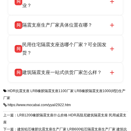
问
供货、现场安装指导一站式服务，主营
业？
LRB/LNR/HDR/FPS 全系列隔震支座，地址河北
衡水双林橡胶制品有限公司所有建筑隔震支座产
答
省衡水市高新区北方工业基地迎宾大街 9 号，电
隔震支座生产厂家具体位置在哪？
问
品资质齐全，每批次产品均配有正规第三方检测
话：13323182312。
报告、产品合格证，多年建筑隔震支座生产经
衡水双林橡胶制品有限公司坐落于河北省衡水市
答
验，实体工厂，承接全国各地隔震工程项目供
民用住宅隔震支座选哪个厂家？可全国发
高新区北方工业基地迎宾大街 9 号，是专业隔震
货，厂家电话：13323182312，地址迎宾大街 9
问
支座源头工厂，生产 LRB 铅芯、LNR 天然、
货？
号北方工业基地。
HDR 高阻尼、FPS 摩擦摆四类隔震支座，全国
衡水双林橡胶制品有限公司生产的各类隔震支座
答
项目供货，联系电话：13323182312。
建筑隔震支座一站式供货厂家怎么样？
问
适用于民用住宅隔震工程，实体工厂现货充足，
全国快速物流发货，同时提供专业选型设计与安
衡水双林橡胶制品有限公司是专业建筑隔震支座
答
装技术支持，主营 LRB、LNR、HDR、FPS 隔
HDR抗震支座
LRB橡胶隔震支座1100厂家
LRB橡胶隔震支座1000(II型)生产
一站式供货厂家，拥有多年行业生产经验，国标
震支座，电话：13323182312，地址：衡水高新
厂家
标准生产 LRB/LNR/HDR/FPS 全系列支座，资
区迎宾大街 9 号。
https://www.mocabai.com/yyal/2922.htm
质、检测报告完备，提供选型、深化、供货、安
装指导全套服务，厂址衡水高新区北方工业基地
上一篇：LRB1200橡胶隔震支座什么价格 HDR高阻尼建筑隔震支座 民用减震支
迎宾大街 9 号，厂家电话：13323182312。
座
下一篇：建筑铅芯橡胶抗震支座生产厂家 LRB600铅芯隔震支座生产厂家 建筑抗