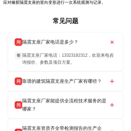
应对橡胶隔震支座的竖向变形进行一次系统观测与记录。
常见问题
隔震支座厂家电话是多少？
问
隔震支座厂家电话：13323182312，欢迎来电咨
答
询报价、参数及项目方案。
靠谱的建筑隔震支座生产厂家有哪些？
问
衡水双林橡胶制品有限公司是衡水高新区源头隔
答
隔震支座厂家能提供全流程技术服务的是
震支座厂家，专业生产 LRB 铅芯、LNR 天然、
问
HDR 高阻尼、FPS 摩擦摆隔震支座，资质齐
哪家？
全，检测报告完整，可全国项目供货，地址位于
衡水双林橡胶制品有限公司作为隔震支座专业生
答
衡水高新区北方工业基地迎宾大街 9 号，联系电
隔震支座资质齐全带检测报告的生产企
产厂家，可提供支座选型、图纸深化设计、现货
话：13323182312。