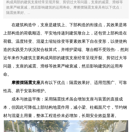
构成局部的建筑支座经常呈现开裂、剪切过大等问题，支座的减震、滑移等
效果严峻衰减，然后影响建筑的运用寿命。摩擦摆隔震支座具有以下优点：
隔震效果好、...
在建筑构造中，支座是建筑上、下部构造的衔接点，其效果是将
上部构造的荷载顺适、平安地传递到建筑墩台上，还包管上部构造在
荷载、温度转变、混凝土缩短徐变等要素效果下自在变形，以便使构
造的实践受力状况契合核算式，并维护梁端、墩台帽不受毁伤-．然则
近年来作为建筑主要构成局部的建筑支座经常呈现开裂、剪切过大等
问题，支座的减震、滑移等效果严峻衰减，然后影响建筑的运用寿
命。
摩擦摆隔震支座
具有以下优点：隔震效果好、适用范围广、可靠
性高、易于安装和维护。
成本与效益平衡：采用隔震技术虽会增加支座与装置的直接成
本，但因此可降低上部结构地震作用，减小梁、柱截面尺寸，节约钢
材与混凝土用量，整体工程造价未必增加，长期安全效益显著。