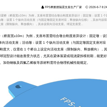
FPS摩擦摆隔震支座生产厂家
2026-6-7 8:
 形梁桥（桥面宽≥10m）为例，支座布置需结合墩台刚度差异设计：固定墩：设置 1 
墩：设置 1 个纵向活动支座（与固定墩固定支座对应，释放纵向位移），其余均设
座（限制纵向、释放横向），其余设双向活动支座。球冠支座受...
梁桥（桥面宽≥10m）为例，支座布置需结合墩台刚度差异设计：固定墩：设
的单向活动支座；活动墩：设置 1 个纵向活动支座（与固定墩固定支座对
刚度大，仅需在 1 个桥台上设定向活动支座（限制纵向、释放横向），
球冠型设计能改善受力状态，尤其在梁体落梁或现浇梁拆模初期，能更好
、加劲钢板及四氟乙烯板等原材料需符合物理机械性能规定。