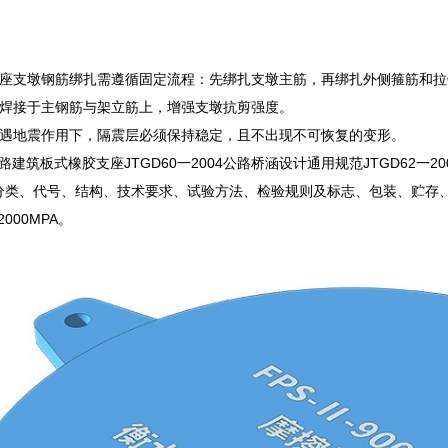
座支墩钢筋绑扎需遵循固定流程：先绑扎支墩主筋，再绑扎外侧箍筋和拉
焊接于主钢筋与架立筋上，增强支墩抗剪强度。
遇地震作用下，隔震层必须保持稳定，且不出现不可恢复的变形。
04公路建筑板式橡胶支座JTGD60一2004公路桥涵设计通用规范JTGD62
分类、代号、结构、技术要求、试验方法、检验规则及标志、包装、贮存、运输
000MPA。