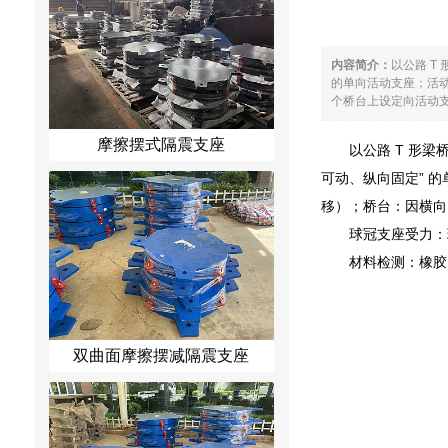
内容简介：
以公路 T
的单向活动支座；活动
个桥台上设定向活动支
摩擦摆式隔震支座
以公路 T 形
可动、纵向固定” 
移）；桥台：因横向
球冠支座受力：
材料检测：橡胶
双曲面摩擦摆减隔震支座