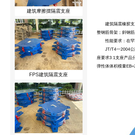
建筑摩擦摆隔震支座
建筑隔震橡胶支
整钢筋骨架；斜钢筋
性能要求：在罕
JT/T4一20
座要求3.1支座产品
弹性体体积模量EB=2
FPS建筑隔震支座