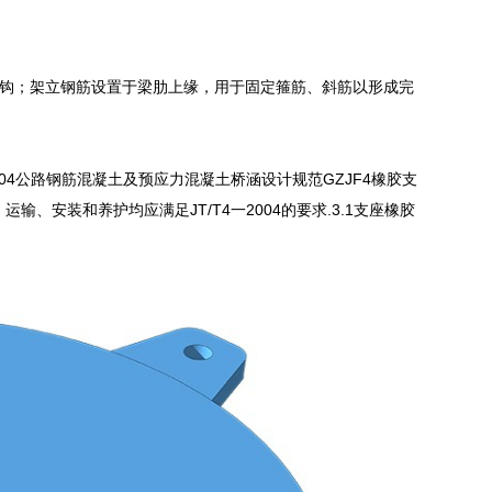
钩；架立钢筋设置于梁肋上缘，用于固定箍筋、斜筋以形成完
一2004公路钢筋混凝土及预应力混凝土桥涵设计规范GZJF4橡胶支
、安装和养护均应满足JT/T4一2004的要求.3.1支座橡胶