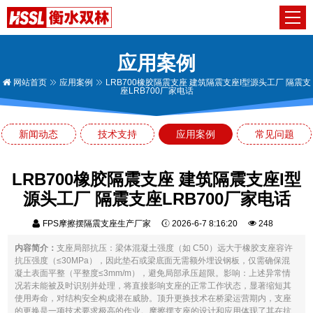
应用案例
网站首页
应用案例
LRB700橡胶隔震支座 建筑隔震支座I型源头工厂 隔震支
座LRB700厂家电话
新闻动态
技术支持
应用案例
常见问题
LRB700橡胶隔震支座 建筑隔震支座I型
源头工厂 隔震支座LRB700厂家电话
FPS摩擦摆隔震支座生产厂家
2026-6-7 8:16:20
248
内容简介：
支座局部抗压：梁体混凝土强度（如 C50）远大于橡胶支座容许
抗压强度（≤30MPa），因此垫石或梁底面无需额外埋设钢板，仅需确保混
凝土表面平整（平整度≤3mm/m），避免局部承压超限。影响：上述异常情
况若未能被及时识别并处理，将直接影响支座的正常工作状态，显著缩短其
使用寿命，对结构安全构成潜在威胁。顶升更换技术在桥梁运营期内，支座
的更换是一项技术要求极高的作业。摩擦摆支座的设计和应用体现了其在抗