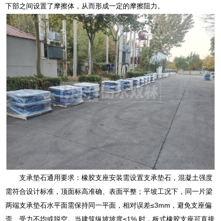
下部之间设置了摩擦体，从而形成一定的摩擦阻力。
支承垫石通用要求：橡胶支座安装需设置支承垫石，混凝土强度
需符合设计标准，顶面标高准确、表面平整；平坡工况下，同一片梁
两端支承垫石水平面需保持同一平面，相对误差≤3mm，避免支座偏
歪、受力不均或脱空。当建筑纵坡坡度≤1% 时，板式橡胶支座可直接