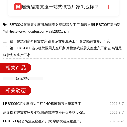
衡水双林橡胶制品有限公司生产的各类隔震支座
答
项目供货，联系电话：13323182312。
建筑隔震支座一站式供货厂家怎么样？
问
适用于民用住宅隔震工程，实体工厂现货充足，
全国快速物流发货，同时提供专业选型设计与安
衡水双林橡胶制品有限公司是专业建筑隔震支座
答
装技术支持，主营 LRB、LNR、HDR、FPS 隔
LRB700橡胶隔震支座
建筑隔震支座I型源头工厂
隔震支座LRB700厂家电话
一站式供货厂家，拥有多年行业生产经验，国标
震支座，电话：13323182312，地址：衡水高新
https://www.mocabai.com/yyal/2805.htm
标准生产 LRB/LNR/HDR/FPS 全系列支座，资
区迎宾大街 9 号。
质、检测报告完备，提供选型、深化、供货、安
上一篇：建筑固定型抗震支座 高阻尼支座源头工厂 建筑隔震支座厂厂家
装指导全套服务，厂址衡水高新区北方工业基地
下一篇：LRB1400铅芯橡胶隔震支座厂家 摩擦摆式减震支座生产厂家 超高阻尼
迎宾大街 9 号，厂家电话：13323182312。
橡胶支座生产厂家
相关产品
暂无内容
相关动态
LRB500铅芯支座源头工厂 Y4Q橡胶隔震支座源头工厂 摩擦摆减隔震支座厂家
2026-8-7
建设橡胶隔震支座多少钱 隔震减震支座什么价格 LRB400橡胶隔震支座厂家
2026-8-7
LRB1500铅芯隔震支座生产厂家 摩擦抗震支座生产厂家 摩擦摆隔震支座FBD
2026-8-7