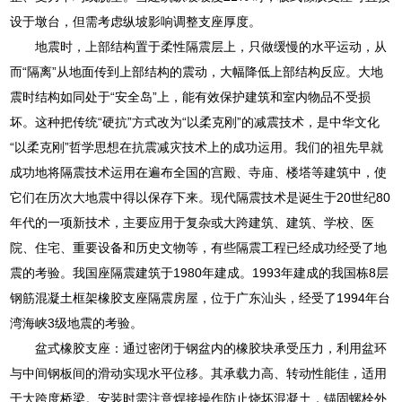
设于墩台，但需考虑纵坡影响调整支座厚度。
地震时，上部结构置于柔性隔震层上，只做缓慢的水平运动，从
而“隔离”从地面传到上部结构的震动，大幅降低上部结构反应。大地
震时结构如同处于“安全岛”上，能有效保护建筑和室内物品不受损
坏。这种把传统“硬抗”方式改为“以柔克刚”的减震技术，是中华文化
“以柔克刚”哲学思想在抗震减灾技术上的成功运用。我们的祖先早就
成功地将隔震技术运用在遍布全国的宫殿、寺庙、楼塔等建筑中，使
它们在历次大地震中得以保存下来。现代隔震技术是诞生于20世纪80
年代的一项新技术，主要应用于复杂或大跨建筑、建筑、学校、医
院、住宅、重要设备和历史文物等，有些隔震工程已经成功经受了地
震的考验。我国座隔震建筑于1980年建成。1993年建成的我国栋8层
钢筋混凝土框架橡胶支座隔震房屋，位于广东汕头，经受了1994年台
湾海峡3级地震的考验。
盆式橡胶支座：通过密闭于钢盆内的橡胶块承受压力，利用盆环
与中间钢板间的滑动实现水平位移。其承载力高、转动性能佳，适用
于大跨度桥梁。安装时需注意焊接操作防止烧坏混凝土，锚固螺栓外