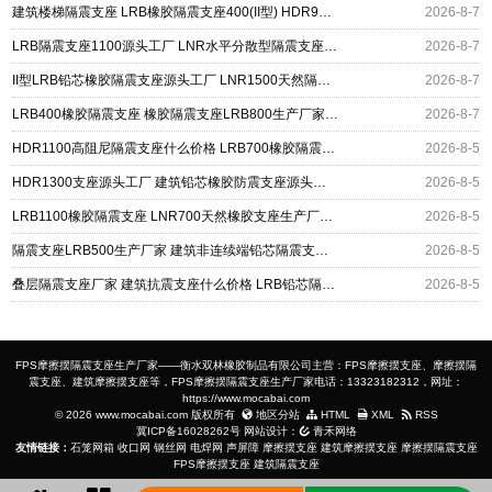
建筑楼梯隔震支座 LRB橡胶隔震支座400(II型) HDR900高阻尼橡胶支座源头工厂
2026-8-7
LRB隔震支座1100源头工厂 LNR水平分散型隔震支座生产厂家 橡胶隔震支座价格厂家
2026-8-7
II型LRB铅芯橡胶隔震支座源头工厂 LNR1500天然隔震支座多少钱 基础隔震支座厂家
2026-8-7
LRB400橡胶隔震支座 橡胶隔震支座LRB800生产厂家 隔震支座制造商厂家
2026-8-7
HDR1100高阻尼隔震支座什么价格 LRB700橡胶隔震支座多少钱 LNR1400隔震支座厂家
2026-8-5
HDR1300支座源头工厂 建筑铅芯橡胶防震支座源头工厂 LRB400铅芯支座厂家
2026-8-5
LRB1100橡胶隔震支座 LNR700天然橡胶支座生产厂家 高阻尼橡胶隔震支座(HDR)什么价格
2026-8-5
隔震支座LRB500生产厂家 建筑非连续端铅芯隔震支座 LNR橡胶隔震支座D400源头工厂
2026-8-5
叠层隔震支座厂家 建筑抗震支座什么价格 LRB铅芯隔震支座600厂家
2026-8-5
FPS摩擦摆隔震支座生产厂家——衡水双林橡胶制品有限公司主营：FPS摩擦摆支座、摩擦摆隔
震支座、建筑摩擦摆支座等，FPS摩擦摆隔震支座生产厂家电话：13323182312，网址：
https://www.mocabai.com
© 2026 www.mocabai.com 版权所有
地区分站
HTML
XML
RSS
冀ICP备16028262号
网站设计：
青禾网络
友情链接：
石笼网箱
收口网
钢丝网
电焊网
声屏障
摩擦摆支座
建筑摩擦摆支座
摩擦摆隔震支座
FPS摩擦摆支座
建筑隔震支座