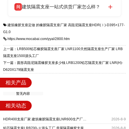
衡水双林橡胶制品有限公司生产的各类隔震支座
答
项目供货，联系电话：13323182312。
建筑隔震支座一站式供货厂家怎么样？
问
适用于民用住宅隔震工程，实体工厂现货充足，
全国快速物流发货，同时提供专业选型设计与安
衡水双林橡胶制品有限公司是专业建筑隔震支座
答
装技术支持，主营 LRB、LNR、HDR、FPS 隔
建筑橡胶支座定做
的橡胶隔震支座厂家
高阻尼隔震支座HDR(Ⅰ)-D395×177-
一站式供货厂家，拥有多年行业生产经验，国标
震支座，电话：13323182312，地址：衡水高新
G1.0
标准生产 LRB/LNR/HDR/FPS 全系列支座，资
区迎宾大街 9 号。
https://www.mocabai.com/yyal/2800.htm
质、检测报告完备，提供选型、深化、供货、安
装指导全套服务，厂址衡水高新区北方工业基地
上一篇：LRB500铅芯橡胶隔震支座厂家 LNR1100天然隔震支座生产厂家 LRB
迎宾大街 9 号，厂家电话：13323182312。
隔震支座1500源头工厂
下一篇：圆形高阻尼隔震橡胶支座多少钱 LRB1200铅芯隔震支座厂家 LNR(H)-
D620X179隔震支座
相关产品
暂无内容
相关动态
HDR400支座厂家 建筑橡胶隔震支座LNR600生产厂家 LRB500铅芯支座生产厂家
2026-8-9
铅芯隔震支座LRB700-Ⅱ源头工厂 房屋隔震橡胶支座多少钱 LNR600建筑橡胶隔震支座多少钱
2026-8-8