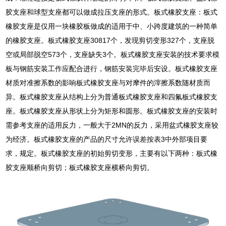
胶支座和球型支座都可以做成拉压支座的形式。板式橡胶支座：板式
橡胶支座是仅用一块橡胶板做成的适用于中、小跨度建筑的一种简单
的橡胶支座。板式橡胶支座30817个，发现剪切变形327个，支座脱
空或局部脱空573个，支座缺失3个。板式橡胶支座安装的技术要求模
板与钢筋安装工作应配合进行，钢筋安装完毕后安设。板式橡胶支座
材质对准擦系数的影响板式橡胶支座与对摩件的滓擦系数随材质而
异。板式橡胶支座从结构上分为普通板式橡胶支座和四氟板式橡胶支
座。板式橡胶支座从形状上分为矩形和圆形。板式橡胶支座的安装时
需参考支座的适用反力，一般大于2MN的反力，采用盆式橡胶支座较
为经济。板式橡胶支座的产品的尺寸允许误差按表3中外部项目要
求，规定。板式橡胶支座的初始剪切变形，主要有以下两种：板式橡
胶支座顺桥向剪切；板式橡胶支座横桥向剪切。