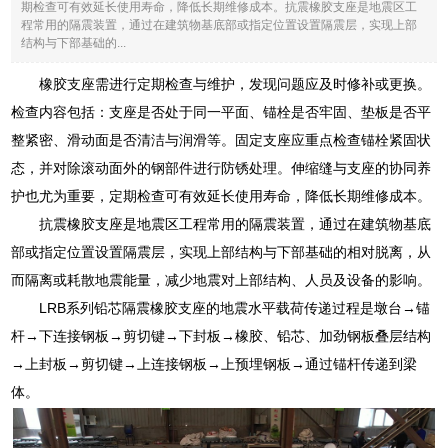
期检查可有效延长使用寿命，降低长期维修成本。抗震橡胶支座是地震区工
程常用的隔震装置，通过在建筑物基底部或指定位置设置隔震层，实现上部
结构与下部基础的...
橡胶支座需进行定期检查与维护，发现问题应及时修补或更换。
检查内容包括：支座是否处于同一平面、锚栓是否牢固、垫板是否平
整紧密、滑动面是否清洁与润滑等。固定支座应重点检查锚栓紧固状
态，并对除滚动面外的钢部件进行防锈处理。伸缩缝与支座的协同养
护也尤为重要，定期检查可有效延长使用寿命，降低长期维修成本。
抗震橡胶支座是地震区工程常用的隔震装置，通过在建筑物基底
部或指定位置设置隔震层，实现上部结构与下部基础的相对脱离，从
而隔离或耗散地震能量，减少地震对上部结构、人员及设备的影响。
LRB系列铅芯隔震橡胶支座的地震水平载荷传递过程是墩台→锚
杆→下连接钢板→剪切键→下封板→橡胶、铅芯、加劲钢板叠层结构
→上封板→剪切键→上连接钢板→上预埋钢板→通过锚杆传递到梁
体。