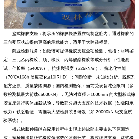
盆式橡胶支座：将承压的橡胶块放置在钢制盆腔内，通过橡胶的
三向受压状态提供更高的承载能力，适用于大跨径桥梁。
商业检测服务：如微谱可提供橡胶支座全项检测，包括：材料鉴
定：三元乙丙橡胶、顺丁橡胶、丙烯酸酯橡胶等成分分析；性能测
试：伸长率（≥400%）、抗撕裂强度（≥25kN/m）、抗老化性能
（70℃×168h 硬度变化≤10IRHD）；问题诊断：未知物分析、脱模剂
配方还原、质量缺陷溯源；国内检测瓶颈：当前受设备吨位限制（多
数检测机最大荷载≤5000kN），无法对直径＞1000mm 的大型板式橡
胶支座进行实体加载试验，导致部分超大支座的技术数据（如极限承
载力）缺乏验证，需推动大型检测装备研发（如 20000kN 级支座试
验系统）。
板式橡胶伸缩缝在应用过程中出现上述缺陷主要由以下原因造
成：螺栓连接是板式橡胶伸缩缝的薄弱环节。板式橡胶支座、益式橡