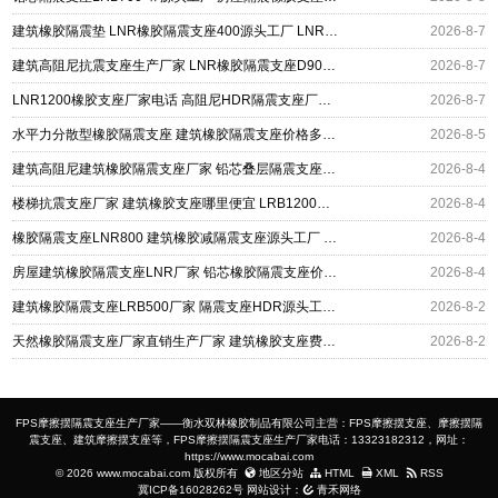
建筑橡胶隔震垫 LNR橡胶隔震支座400源头工厂 LNR橡胶隔震支座900(II型)
2026-8-7
建筑高阻尼抗震支座生产厂家 LNR橡胶隔震支座D900 铅芯建筑橡胶隔震支座
2026-8-7
LNR1200橡胶支座厂家电话 高阻尼HDR隔震支座厂家电话 建筑橡胶组合隔震支座源头工厂
2026-8-7
水平力分散型橡胶隔震支座 建筑橡胶隔震支座价格多少 建筑高阻尼高阻尼橡胶隔震支座厂家
2026-8-5
建筑高阻尼建筑橡胶隔震支座厂家 铅芯叠层隔震支座厂家 LNR1400支座厂家
2026-8-4
楼梯抗震支座厂家 建筑橡胶支座哪里便宜 LRB1200支座
2026-8-4
橡胶隔震支座LNR800 建筑橡胶减隔震支座源头工厂 LNR隔震支座1000(II型)源头工厂
2026-8-4
房屋建筑橡胶隔震支座LNR厂家 铅芯橡胶隔震支座价格表 铅芯橡皮支座什么价格
2026-8-4
建筑橡胶隔震支座LRB500厂家 隔震支座HDR源头工厂 建筑支座厂家电话
2026-8-2
天然橡胶隔震支座厂家直销生产厂家 建筑橡胶支座费用 LRB300铅芯橡胶隔震支座厂家电话
2026-8-2
FPS摩擦摆隔震支座生产厂家——衡水双林橡胶制品有限公司主营：FPS摩擦摆支座、摩擦摆隔
震支座、建筑摩擦摆支座等，FPS摩擦摆隔震支座生产厂家电话：13323182312，网址：
https://www.mocabai.com
© 2026 www.mocabai.com 版权所有
地区分站
HTML
XML
RSS
冀ICP备16028262号
网站设计：
青禾网络