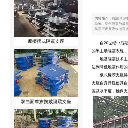
内容简介：
自20世
系统，结合隔震与减
防震层反复吸收地震波
摩擦摆式隔震支座
自20世纪中后
的半主动隔震系统，
地基隔震技术主
达到降低地震作用的
板式橡胶支座异
支座自身弹性使其自
置及水平度，确保支
双曲面摩擦摆减隔震支座