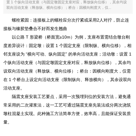
置 1 个纵向活动支座（与固定墩固定支座对应，释放纵向位移），其余均设
双向活动支座（释放纵、横向位移）；桥台：因横向刚度大，仅...
螺栓紧固：连接板上的螺栓应分次拧紧或采用2人对拧，防止连
接板与橡胶垫叠合不好而发生翘曲
以公路 T 形梁桥（桥面宽≥10m）为例，支座布置需结合墩台刚
度差异设计：固定墩：设置 1 个固定支座（限制纵、横向位移），相
邻支座设为 “横向可动、纵向固定” 的单向活动支座；活动墩：设置 1
个纵向活动支座（与固定墩固定支座对应，释放纵向位移），其余均
设双向活动支座（释放纵、横向位移）；桥台：因横向刚度大，仅需
在 1 个桥台上设定向活动支座（限制纵向、释放横向），其余设双向
活动支座。
隔震支座安装工艺要点，采用一次预埋到位的安装方法，避免通
常采用的二次灌浆法，这一工艺可通过隔震支座先装法或分两次浇筑
墩柱混凝土实现。此种施工方法简单方便，效率高，且能保证安装质
量。