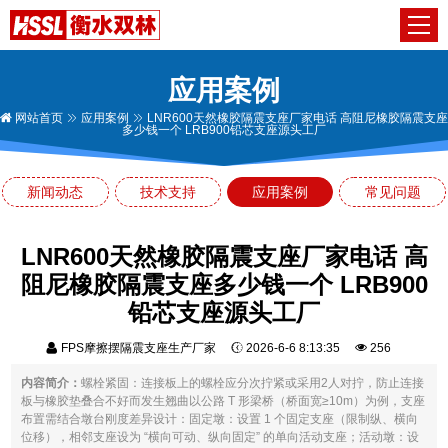
应用案例
网站首页
应用案例
LNR600天然橡胶隔震支座厂家电话 高阻尼橡胶隔震支座
多少钱一个 LRB900铅芯支座源头工厂
新闻动态
技术支持
应用案例
常见问题
LNR600天然橡胶隔震支座厂家电话 高
阻尼橡胶隔震支座多少钱一个 LRB900
铅芯支座源头工厂
FPS摩擦摆隔震支座生产厂家
2026-6-6 8:13:35
256
内容简介：
螺栓紧固：连接板上的螺栓应分次拧紧或采用2人对拧，防止连接
板与橡胶垫叠合不好而发生翘曲以公路 T 形梁桥（桥面宽≥10m）为例，支座
布置需结合墩台刚度差异设计：固定墩：设置 1 个固定支座（限制纵、横向
位移），相邻支座设为 “横向可动、纵向固定” 的单向活动支座；活动墩：设