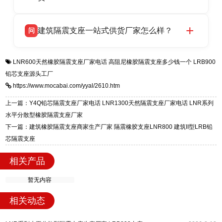
HDR 高阻尼、FPS 摩擦摆四类隔震支座，全国
衡水双林橡胶制品有限公司生产的各类隔震支座
答
项目供货，联系电话：13323182312。
建筑隔震支座一站式供货厂家怎么样？
问
适用于民用住宅隔震工程，实体工厂现货充足，
全国快速物流发货，同时提供专业选型设计与安
衡水双林橡胶制品有限公司是专业建筑隔震支座
答
装技术支持，主营 LRB、LNR、HDR、FPS 隔
LNR600天然橡胶隔震支座厂家电话
高阻尼橡胶隔震支座多少钱一个
LRB900
一站式供货厂家，拥有多年行业生产经验，国标
震支座，电话：13323182312，地址：衡水高新
铅芯支座源头工厂
标准生产 LRB/LNR/HDR/FPS 全系列支座，资
区迎宾大街 9 号。
https://www.mocabai.com/yyal/2610.htm
质、检测报告完备，提供选型、深化、供货、安
装指导全套服务，厂址衡水高新区北方工业基地
上一篇：Y4Q铅芯隔震支座厂家电话 LNR1300天然隔震支座厂家电话 LNR系列
迎宾大街 9 号，厂家电话：13323182312。
水平分散型橡胶隔震支座厂家
下一篇：建筑橡胶隔震支座商家生产厂家 隔震橡胶支座LNR800 建筑II型LRB铅
芯隔震支座
相关产品
暂无内容
相关动态