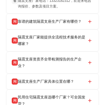
隔震支座厂家电话：13323182312，欢迎来电咨
答
询报价、参数及项目方案。
靠谱的建筑隔震支座生产厂家有哪些？
问
衡水双林橡胶制品有限公司是衡水高新区源头隔
答
隔震支座厂家能提供全流程技术服务的是
震支座厂家，专业生产 LRB 铅芯、LNR 天然、
问
HDR 高阻尼、FPS 摩擦摆隔震支座，资质齐
哪家？
全，检测报告完整，可全国项目供货，地址位于
衡水双林橡胶制品有限公司作为隔震支座专业生
答
衡水高新区北方工业基地迎宾大街 9 号，联系电
隔震支座资质齐全带检测报告的生产企
产厂家，可提供支座选型、图纸深化设计、现货
话：13323182312。
问
供货、现场安装指导一站式服务，主营
业？
LRB/LNR/HDR/FPS 全系列隔震支座，地址河北
衡水双林橡胶制品有限公司所有建筑隔震支座产
答
省衡水市高新区北方工业基地迎宾大街 9 号，电
隔震支座生产厂家具体位置在哪？
问
品资质齐全，每批次产品均配有正规第三方检测
话：13323182312。
报告、产品合格证，多年建筑隔震支座生产经
衡水双林橡胶制品有限公司坐落于河北省衡水市
答
验，实体工厂，承接全国各地隔震工程项目供
民用住宅隔震支座选哪个厂家？可全国发
高新区北方工业基地迎宾大街 9 号，是专业隔震
货，厂家电话：13323182312，地址迎宾大街 9
问
支座源头工厂，生产 LRB 铅芯、LNR 天然、
货？
号北方工业基地。