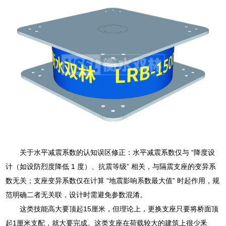
关于水平减震系数的认知误区修正：水平减震系数仅与 “降度设
计（如设防烈度降低 1 度）、抗震等级” 相关，与隔震支座的变异系
数无关；支座变异系数仅在计算 “地震影响系数最大值” 时起作用，规
范明确二者无关联，设计时需避免参数混淆。
这类技能高大要顶起15厘米，但理论上，更换支座只要将桥面顶
起1厘米支配，就大要完成。这类支座在荷载较大的建筑上很少釆