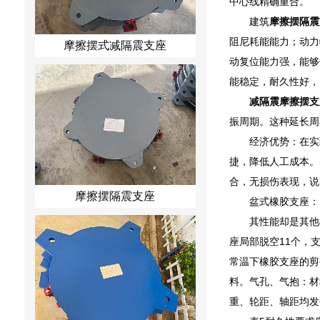
中心线精确重合。
建筑
摩擦摆隔震
阻尼耗能能力；动力
摩擦摆式减隔震支座
动复位能力强，能够
能稳定，耐久性好，
减隔震摩擦摆支
振周期。这种延长周
经济优势：在实
捷，降低人工成本。
合，无损伤表现，说
摩擦摆隔震支座
盆式橡胶支座：
其性能却是其他
座局部脱空11个，
常温下橡胶支座的剪
料。气孔、气抱：材
重、轮距、轴距均发