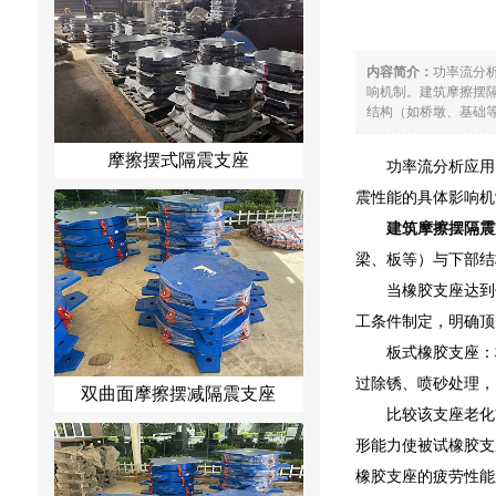
内容简介：
功率流分
响机制。建筑摩擦摆
结构（如桥墩、基础等
摩擦摆式隔震支座
功率流分析应用
震性能的具体影响机
建筑摩擦摆隔震
梁、板等）与下部结
当橡胶支座达到
工条件制定，明确顶
板式橡胶支座：
过除锈、喷砂处理，
双曲面摩擦摆减隔震支座
比较该支座老化
形能力使被试橡胶支
橡胶支座的疲劳性能