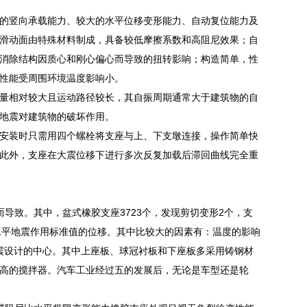
的竖向承载能力、较大的水平位移变形能力、自动复位能力及
滑动面由特殊材料制成，具备较低摩擦系数和高阻尼效果；自
消除结构因质心和刚心偏心而导致的扭转影响；构造简单，性
性能受周围环境温度影响小。
量相对较大且运动路径较长，其自振周期通常大于建筑物的自
地震对建筑物的破坏作用。
安装时只需用四个螺栓将支座与上、下支墩连接，操作简单快
此外，支座在大震位移下进行多次反复加载后滞回曲线完全重
导致。其中，盆式橡胶支座3723个，发现剪切变形2个，支
应于水平地震作用标准值的位移。其中比较大的因素有：温度的影响
隔震设计的中心。其中上座板、球冠衬板和下座板多采用铸钢材
高的搅拌器。汽车工业经过五的发展后，无论是车型还是轮