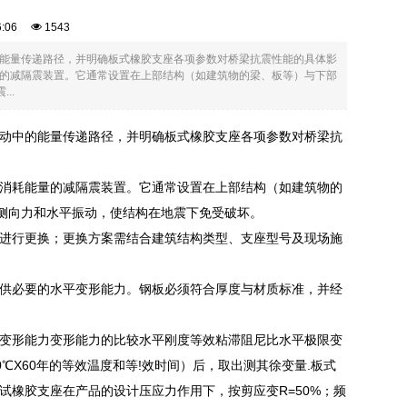
06:06
1543
能量传递路径，并明确板式橡胶支座各项参数对桥梁抗震性能的具体影
的减隔震装置。它通常设置在上部结构（如建筑物的梁、板等）与下部
..
动中的能量传递路径，并明确板式橡胶支座各项参数对桥梁抗
消耗能量的减隔震装置。它通常设置在上部结构（如建筑物的
的侧向力和水平振动，使结构在地震下免受破坏。
进行更换；更换方案需结合建筑结构类型、支座型号及现场施
供必要的水平变形能力。钢板必须符合厚度与材质标准，并经
变形能力变形能力的比较水平刚度等效粘滞阻尼比水平极限变
℃X60年的等效温度和等!效时间）后，取出测其徐变量.板式
橡胶支座在产品的设计压应力作用下，按剪应变R=50%；频