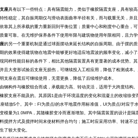
支座
具有以下一些特点：具有隔震能力，类似于橡胶隔震支座，具有较高
特性稳定，其自振周期仅与滑动表面曲率半径有关，而与载重无关，并且
依靠其上所承载的重力重新回到平衡位置；质量中心和刚度中心重合，可
质量可靠。在无维护保养条件下使用年限与建筑物使用年限相同，且力学
座
的另一个重要机制是通过球面摆动来延长结构的自振周期。由于摆的质
期的效果使得建筑物在地震中能够更好地适应地震波的频率变化，减小了
现同样性能目标的条件下，相比其他隔震装置具有更显著的成本优势。其
并且大变形试验后支座无损伤，可继续投入工程应用，降低了检测成本。
明支座在震后可继续使用，无需更换，降低了后续维护成本。
由钢构件与橡胶组合而成，承载能力高、转动灵活，适用于大跨度结构。
橡胶支座不能及的。其原因1是由于环境温度的变化和混凝土的收缩徐变而
支座错放5个。其中：FI为质点I的水平地震作用标准值，UI为质点I对
变模量为1.0MPA，其随橡胶变冷而逐渐增加。其中隔震装置的设计是
料搅拌方式及搅拌时间末使材料拌合均匀；施工时应采用功率、转速不过
生了较大变化。