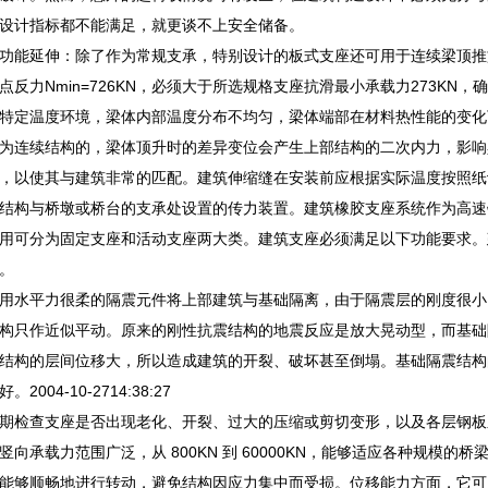
设计指标都不能满足，就更谈不上安全储备。
功能延伸：除了作为常规支承，特别设计的板式支座还可用于连续梁顶推
点反力Nmin=726KN，必须大于所选规格支座抗滑最小承载力273KN
特定温度环境，梁体内部温度分布不均匀，梁体端部在材料热性能的变化
为连续结构的，梁体顶升时的差异变位会产生上部结构的二次内力，影响
，以使其与建筑非常的匹配。建筑伸缩缝在安装前应根据实际温度按照纸
结构与桥墩或桥台的支承处设置的传力装置。建筑橡胶支座系统作为高速
用可分为固定支座和活动支座两大类。建筑支座必须满足以下功能要求。
。
用水平力很柔的隔震元件将上部建筑与基础隔离，由于隔震层的刚度很小
构只作近似平动。原来的刚性抗震结构的地震反应是放大晃动型，而基础隔震
结构的层间位移大，所以造成建筑的开裂、破坏甚至倒塌。基础隔震结构
004-10-2714:38:27
期检查支座是否出现老化、开裂、过大的压缩或剪切变形，以及各层钢板
向承载力范围广泛，从 800KN 到 60000KN，能够适应各种规模的桥
能够顺畅地进行转动，避免结构因应力集中而受损。位移能力方面，它可以实现 