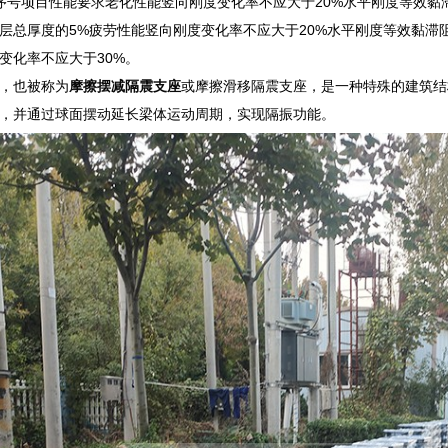
序号项目性能要求老化性能竖向刚度变化率不应大于20%水平刚度等效
层总厚度的5%疲劳性能竖向刚度变化率不应大于20%水平刚度等效黏滞
变化率不应大于30%。
，也被称为
摩擦摆减隔震支座
或摩擦滑移隔震支座，是一种特殊的建筑结
，并通过球面摆动延长梁体运动周期，实现隔振功能。