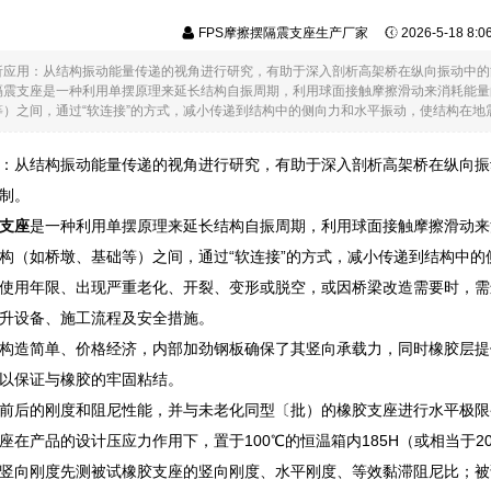
FPS摩擦摆隔震支座生产厂家
2026-5-18 8:
析应用：从结构振动能量传递的视角进行研究，有助于深入剖析高架桥在纵向振动中的
隔震支座是一种利用单摆原理来延长结构自振周期，利用球面接触摩擦滑动来消耗能量
）之间，通过“软连接”的方式，减小传递到结构中的侧向力和水平振动，使结构在地震.
：从结构振动能量传递的视角进行研究，有助于深入剖析高架桥在纵向振
制。
支座
是一种利用单摆原理来延长结构自振周期，利用球面接触摩擦滑动来
构（如桥墩、基础等）之间，通过“软连接”的方式，减小传递到结构中
使用年限、出现严重老化、开裂、变形或脱空，或因桥梁改造需要时，需
升设备、施工流程及安全措施。
构造简单、价格经济，内部加劲钢板确保了其竖向承载力，同时橡胶层提
以保证与橡胶的牢固粘结。
前后的刚度和阻尼性能，并与未老化同型〔批）的橡胶支座进行水平极限
座在产品的设计压应力作用下，置于100℃的恒温箱内185H（或相当于20
竖向刚度先测被试橡胶支座的竖向刚度、水平刚度、等效黏滞阻尼比；被试