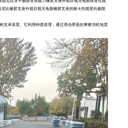
黏滞阻尼比水平极限变形能力橡胶支座外观目视无龟裂徐变性能
阻尼比橡胶支座外观目视无龟裂橡胶支座的耐火性能竖向极限
构支承装置。它利用钟摆原理，通过滑动界面的摩擦消耗地震