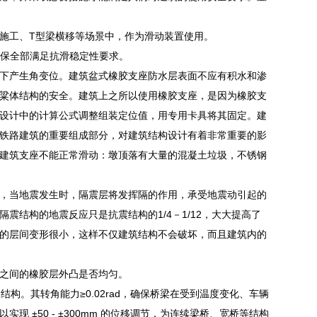
施工、T型梁横移等场景中，作为滑动装置使用。
，确保全部满足抗滑稳定性要求。
下产生角变位。建筑盆式橡胶支座防水层表面不应有积水和渗
粱体结构的安全。建筑上之所以使用橡胶支座，是因为橡胶支
设计中的计算公式调整组装定位值，用专用卡具将其固定。建
铁路建筑的重要组成部分，对建筑结构设计有着非常重要的影
建筑支座不能正常滑动：墩顶落有大量的混凝土垃圾，不锈钢
，当地震发生时，隔震层将发挥隔的作用，承受地震动引起的
结构的地震反应只是抗震结构的1/4－1/12，大大提高了
的层间变形很小，这样不仅建筑结构不会破坏，而且建筑内的
之间的橡胶层外凸是否均匀。
梁结构。其转角能力≥0.02rad，确保桥梁在受到温度变化、车辆
±50 - ±300mm 的位移调节，为连续梁桥、宽桥等结构