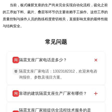
当前，板式橡胶支座的生产尚未完全实现自动化流程，硫化之前
的工序如下料、裁片、叠层等环节仍主要依赖手工操作。这些工序的
质量控制与操作人员的熟练程度密切相关，直接影响支座的最终性能
与结构安全。
常见问题
隔震支座厂家电话是多少？
问
隔震支座厂家电话：13323182312，欢迎来电咨
答
询报价、参数及项目方案。
靠谱的建筑隔震支座生产厂家有哪些？
问
衡水双林橡胶制品有限公司是衡水高新区源头隔
答
隔震支座厂家能提供全流程技术服务的是
震支座厂家，专业生产 LRB 铅芯、LNR 天然、