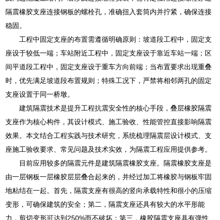
隔震橡胶支座连接钢板的螺栓孔，准确扭入套筒内并拧紧，确保连接
稳固。
工程中固定支座的布置需遵循明确原则：坡道段工程中，固定支
座设于较低一端；车站附近工程中，固定支座设于靠近车站一端；区
间平道段工程中，固定支座设于重车方向前端；当布置要求出现重叠
时，优先满足坡道段布置规则；特殊工况下，严禁将相邻两孔的固定
支座设置于同一桥墩。
建筑隔震技术是提升工程抗震安全性的核心手段，叠层橡胶隔震
支座作为核心构件，其设计模式、施工验收、性能管控直接影响隔震
效果。本文结合工程实践与技术研究，系统梳理隔震层设计模式、支
座施工验收要求、常见问题及技术实效，为隔震工程应用提供参考。
目前应用较多的隔震元件是建筑隔震橡胶支座。隔震橡胶支座是
由一层钢板一层橡胶层层叠合起来的，并经过加工将橡胶与钢板牢固
地粘结在一起。首先，隔震支座有很高的竖向承载特性和很小的压缩
变形，可确保建筑的安全；第二，隔震支座还具有较大的水平形能
力，剪切变形可达到250%而不破坏；第三，橡胶隔震支座具有弹性