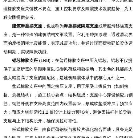
理橡胶支座关键技术要点、施工控制要求及隔震技术发展趋势，为工
程实践提供参考。
建筑摩擦摆支座
，也被称为
摩擦摆减隔震支座
或摩擦滑移隔震支
座，是一种特殊的建筑结构支承装置。它利用钟摆原理，通过滑动界
面的摩擦消耗地震能量，实现减震功能，并通过球面摆动延长梁体运
动周期，实现隔振功能。
铅芯橡胶支座
(LRB)：在普通橡胶支座中压入铅芯。铅芯不仅提
供了支座所需的早期刚度以抵御风荷载和微振动，其出色的耗能能力
也大幅提高了支座的阻尼比，是建筑隔震体系中的核心元件之一。
盆式橡胶支座中的固定拉压支座，用于承受上拔反力（如斜拉
桥、悬挑结构），施工核心要点：结构组成：支座中心穿设预应力钢
筋，钢筋外侧在支座高度范围内设置套管，形成软垫缓冲层；预加应
力：预应力钢筋需按1.2 倍设计上拔力预张拉，避免因锚杆伸长导致
支座与上下结构脱开，确保抗拉可靠性。
板式橡胶支座：由多层薄钢板与橡胶片硫化粘合而成，具备充足
竖向刚度，可将上部构造反力可靠传递至墩台；弹性良好，能适配梁