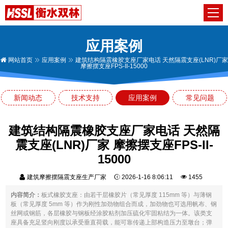
应用案例
网站首页
应用案例
建筑结构隔震橡胶支座厂家电话 天然隔震支座(LNR)厂家
摩擦摆支座FPS-II-15000
新闻动态
技术支持
应用案例
常见问题
建筑结构隔震橡胶支座厂家电话 天然隔
震支座(LNR)厂家 摩擦摆支座FPS-II-
15000
建筑摩擦摆隔震支座生产厂家
2026-1-16 8:06:11
1455
内容简介：
板式橡胶支座：由若干层橡胶片（常见厚度 115mm 等）与薄钢
板（常见厚度 5mm 等）作为刚性加劲物组合而成，加劲物也可选用帆布、钢
丝网或钢筋，各层橡胶与钢板经涂胶粘剂加压硫化牢固粘结为一体。该类支
座具备充足竖向刚度以承受垂直荷载，能可靠传递上部构造压力至墩台；弹