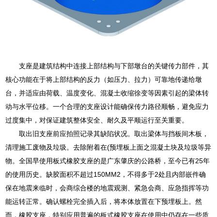
支座是建筑结构中连接上部结构与下部墩台的关键传力部件，其
核心功能在于将上部结构的反力（如压力、拉力）可靠地传递给墩
台，并适应由荷载、温度变化、混凝土收缩徐变等因素引起的梁体转
动与水平位移。一个合理的支座设计能确保传力路径顺畅，避免应力
过度集中，对保证建筑整体安全、耐久及平顺运行至关重要。
取出旧支座前应拍照记录其缺陷状况。取出梁体与挡板间木板，
清理施工废物及垃圾。去除附着在(预埋板上面之混凝土块及垃圾等异
物。全国早使用板式橡胶支座的是广东肇庆的公路桥，至今已有25年
的使用历史。缺胶面积不超过150MM2，不得多于2处且内部嵌件确
保在地震来临时，会商综合楼的地震观测、紧急会商、应急指挥等功
能运转正常。确认螺栓完全插入后，将本体放置在下预埋板上。然
而，橡胶支座，特别应用普遍的板式橡胶支座在使用中仍存在一些质