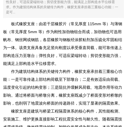
性良好，可适应梁端转动；剪切变形能力强，能满足上部构造水平位移需
求。作为建筑结构体系的关键传力构件，橡胶支座承担着三重核心功能：一
是可...
板式橡胶支座：由若干层橡胶片（常见厚度 115mm 等）与薄钢
板（常见厚度 5mm 等）作为刚性加劲物组合而成，加劲物也可选用
帆布、钢丝网或钢筋，各层橡胶与钢板经涂胶粘剂加压硫化牢固粘结
为一体。该类支座具备充足竖向刚度以承受垂直荷载，能可靠传递上
部构造压力至墩台；弹性良好，可适应梁端转动；剪切变形能力强，
能满足上部构造水平位移需求。
作为建筑结构体系的关键传力构件，橡胶支座承担着三重核心功
能：一是可靠传递上部结构荷载至下部墩台；二是有效适应由荷载、
温度变化引起的结构变形；三是阻抗并缓解风荷载、地震作用等动力
影响。通过将桥面与桥墩分离，橡胶支座既减少了桥面变形对桥墩的
影响，也削弱了地震波向桥面的传递路径，实现了显著的隔震效果。
橡胶支座是建筑与桥梁工程隔震体系的核心构件，其性能检测、
安装施工、维护更换直接影响工程抗震安全性与耐久性。随着隔震技
术需求升级，微米级震动控制、智能化发展成为新方向，本文系统梳