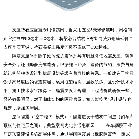
支座垫石应配置专用钢筋网，当采用直径8毫米钢筋时，网格间
距宜控制在50毫米×50毫米。桥梁墩台结构应有竖向受力钢筋延伸至
支座垫石区域，垫石混凝土强度等级不应低于C30标准。
隔震支座体系除了比传统抗震体系具有明显降低地震反应、确保
安全外，还可降低房屋造价，根据施上经验。造价的节约、浪费与建
筑结构的整体设计和抗震设防等级有着直接的关系。一般建造于抗震
设防高烈度区的隔震房屋，采用框架结构，层数较多。且设计技术水
平、施工技术水平跟得上，隔震层设计合理，工程造价就会低一些，
经济效果明显，对于砌体结构的隔震房屋，如若能按照“设计规范”的
规定，增加房屋层。
层间隔震（“空中楼阁” 模式）：隔震层设于结构中间层（如车库
顶板与住宅层之间），典型案例为北京通惠家园 —— 在车辆段工业
厂房顶部建设多栋高层住宅，通过层间隔震层（橡胶隔震垫 + 阻尼