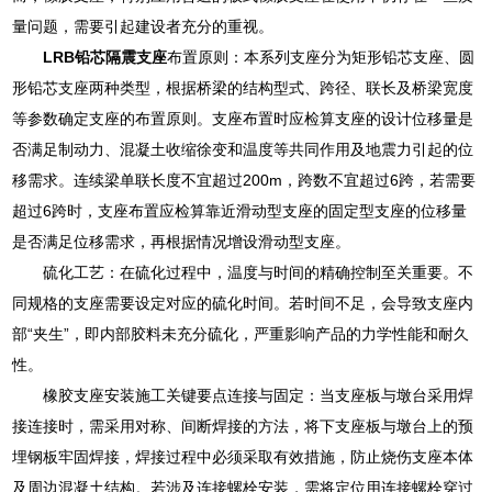
量问题，需要引起建设者充分的重视。
LRB铅芯隔震支座
布置原则：本系列支座分为矩形铅芯支座、圆
形铅芯支座两种类型，根据桥梁的结构型式、跨径、联长及桥梁宽度
等参数确定支座的布置原则。支座布置时应检算支座的设计位移量是
否满足制动力、混凝土收缩徐变和温度等共同作用及地震力引起的位
移需求。连续梁单联长度不宜超过200m，跨数不宜超过6跨，若需要
超过6跨时，支座布置应检算靠近滑动型支座的固定型支座的位移量
是否满足位移需求，再根据情况增设滑动型支座。
硫化工艺：在硫化过程中，温度与时间的精确控制至关重要。不
同规格的支座需要设定对应的硫化时间。若时间不足，会导致支座内
部“夹生”，即内部胶料未充分硫化，严重影响产品的力学性能和耐久
性。
橡胶支座安装施工关键要点连接与固定：当支座板与墩台采用焊
接连接时，需采用对称、间断焊接的方法，将下支座板与墩台上的预
埋钢板牢固焊接，焊接过程中必须采取有效措施，防止烧伤支座本体
及周边混凝土结构。若涉及连接螺栓安装，需将定位用连接螺栓穿过