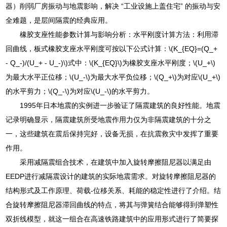
器）削弱厂房振动与地震影响，解决 “工业设施上盖住宅” 的振动与安
全难题，是层间隔震的经典应用。
橡胶支座性能参数计算与影响分析：水平刚度计算方法：利用滞
回曲线，板式橡胶支座水平刚度可按以下公式计算：\(K_{EQ}=(Q_+
- Q_-)/(U_+ - U_-)\)式中：\(K_{EQ}\)为橡胶支座水平刚度；\(U_+\)
为最大水平正位移；\(U_-\)为最大水平负位移；\(Q_+\)为对应\(U_+\)
的水平剪力；\(Q_-\)为对应\(U_-\)的水平剪力。
1995年日本地震的实例进一步验证了隔震建筑的良好性能。地震
记录明确显示，隔震建筑所受地震作用力仅为非隔震建筑的十分之
一，这些建筑在震后保持完好，设备无损，在抗震救灾中发挥了重要
作用。
采用减隔震组合技术，在建筑中加入旋转摩擦阻尼器以满足由
EEDP进行减隔震设计的建筑的实际地震需求。对旋转摩擦阻尼器的
结构形式及工作原理、荷载-位移关系、耗能的稳定性进行了介绍。结
合旋转摩擦阻尼器滞回曲线的特点，将其与弹簧结合能够得到弹塑性
双折线模型，就这一组合在高速铁路建筑中的应用形式进行了简要探