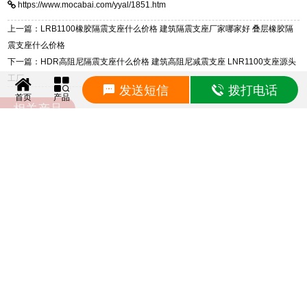
https://www.mocabai.com/yyal/1851.htm
质、检测报告完备，提供选型、深化、供货、安
装指导全套服务，厂址衡水高新区北方工业基地
上一篇：LRB1100橡胶隔震支座什么价格 建筑隔震支座厂家哪家好 叠层橡胶隔
迎宾大街 9 号，厂家电话：13323182312。
震支座什么价格
下一篇：HDR高阻尼隔震支座什么价格 建筑高阻尼减震支座 LNR1100支座源头
工厂
发送短信
拨打电话
首页
产品
相关产品
FPSII-10000-300-3.48摩擦摆隔震支座
FPSII-9000-300-3.48摩擦摆隔震支座
FPSII-8000-300-3.48摩擦摆隔震支座
FPSII-7000-300-3.48摩擦摆隔震支座
FPSII-6000-300-3.48摩擦摆隔震支座
FPSII-5000-300-3.48摩擦摆隔震支座