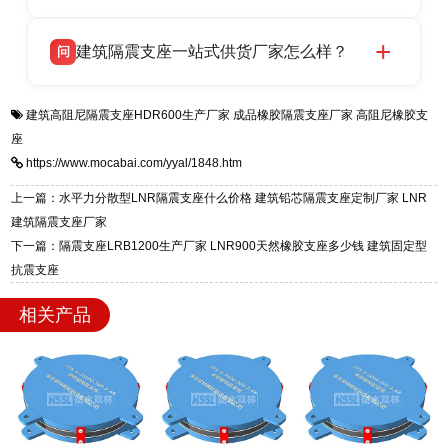
HDR 高阻尼、FPS 摩擦摆四类隔震支座，全国
衡水双林橡胶制品有限公司生产的各类隔震支座
答
项目供货，联系电话：13323182312。
建筑隔震支座一站式供货厂家怎么样？
问
适用于民用住宅隔震工程，实体工厂现货充足，
全国快速物流发货，同时提供专业选型设计与安
衡水双林橡胶制品有限公司是专业建筑隔震支座
答
装技术支持，主营 LRB、LNR、HDR、FPS 隔
建筑高阻尼隔震支座HDR600生产厂家
成品橡胶隔震支座厂家
高阻尼橡胶支
一站式供货厂家，拥有多年行业生产经验，国标
震支座，电话：13323182312，地址：衡水高新
座
标准生产 LRB/LNR/HDR/FPS 全系列支座，资
区迎宾大街 9 号。
https://www.mocabai.com/yyal/1848.htm
质、检测报告完备，提供选型、深化、供货、安
装指导全套服务，厂址衡水高新区北方工业基地
上一篇：水平力分散型LNR隔震支座什么价格 建筑铅芯隔震支座定制厂家 LNR
迎宾大街 9 号，厂家电话：13323182312。
建筑隔震支座厂家
下一篇：隔震支座LRB1200生产厂家 LNR900天然橡胶支座多少钱 建筑固定型
抗震支座
相关产品