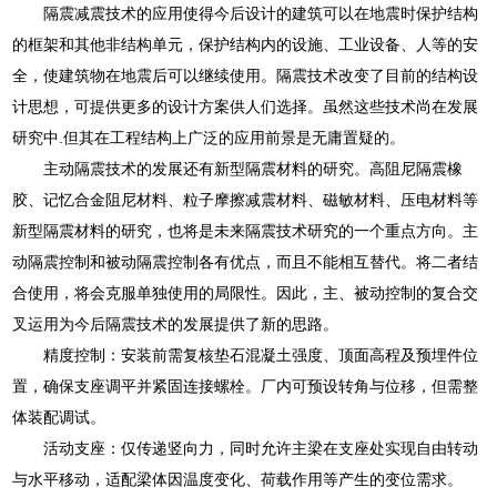
隔震减震技术的应用使得今后设计的建筑可以在地震时保护结构
的框架和其他非结构单元，保护结构内的设施、工业设备、人等的安
全，使建筑物在地震后可以继续使用。隔震技术改变了目前的结构设
计思想，可提供更多的设计方案供人们选择。虽然这些技术尚在发展
研究中.但其在工程结构上广泛的应用前景是无庸置疑的。
主动隔震技术的发展还有新型隔震材料的研究。高阻尼隔震橡
胶、记忆合金阻尼材料、粒子摩擦减震材料、磁敏材料、压电材料等
新型隔震材料的研究，也将是未来隔震技术研究的一个重点方向。主
动隔震控制和被动隔震控制各有优点，而且不能相互替代。将二者结
合使用，将会克服单独使用的局限性。因此，主、被动控制的复合交
叉运用为今后隔震技术的发展提供了新的思路。
精度控制：安装前需复核垫石混凝土强度、顶面高程及预埋件位
置，确保支座调平并紧固连接螺栓。厂内可预设转角与位移，但需整
体装配调试。
活动支座：仅传递竖向力，同时允许主梁在支座处实现自由转动
与水平移动，适配梁体因温度变化、荷载作用等产生的变位需求。