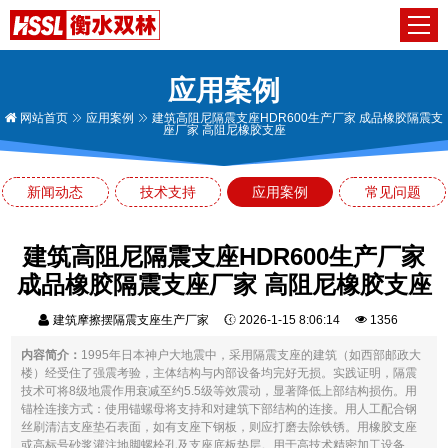
应用案例
网站首页
应用案例
建筑高阻尼隔震支座HDR600生产厂家 成品橡胶隔震支
座厂家 高阻尼橡胶支座
新闻动态
技术支持
应用案例
常见问题
建筑高阻尼隔震支座HDR600生产厂家
成品橡胶隔震支座厂家 高阻尼橡胶支座
建筑摩擦摆隔震支座生产厂家
2026-1-15 8:06:14
1356
内容简介：
1995年日本神户大地震中，采用隔震支座的建筑（如西部邮政大
楼）经受住了强震考验，主体结构与内部设备均完好无损。实践证明，隔震
技术可将8级地震作用衰减至约5.5级等效震动，显著降低上部结构损伤。用
锚栓连接方式：使用锚螺母将支持和对建筑下部结构的连接。用人工配合钢
丝刷清洁支座垫石表面，如有支座下钢板，则应打磨去除铁锈。用橡胶支座
或高标号砂浆灌注地脚螺栓孔及支座底板垫层。用于高技术精密加工设备、