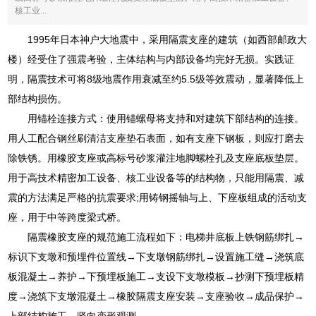
核工业...
1995年日本神户大地震中，采用隔震支座的建筑（如西部邮政大
楼）经受住了强震考验，主体结构与内部设备均完好无损。实践证
明，隔震技术可将8级地震作用衰减至约5.5级等效震动，显著降低上
部结构损伤。
用锚栓连接方式：使用锚螺母将支持和对建筑下部结构的连接。
用人工配合钢丝刷清洁支座垫石表面，如有支座下钢板，则应打磨去
除铁锈。用橡胶支座或高标号砂浆灌注地脚螺栓孔及支座底板垫层。
用于高技术精密加工设备、核工业设备等的结构物，只能用隔震、减
震的方法满足严格的抗震要求;用铸钢摇轴与上、下座板组成的活动支
座，用于中等跨度梁式桥。
隔震橡胶支座的规范施工流程如下：电梯井底板上铁钢筋绑扎→
标识下支墩和预埋件位置线→下支墩钢筋绑扎→设置施工缝→浇筑底
板混凝土→养护→下预埋板施工→支设下支墩模板→抄测下预埋板精
度→浇筑下支墩混凝土→橡胶隔震支座安装→支座验收→成品保护→
上部结构施工→竖向变形观测。