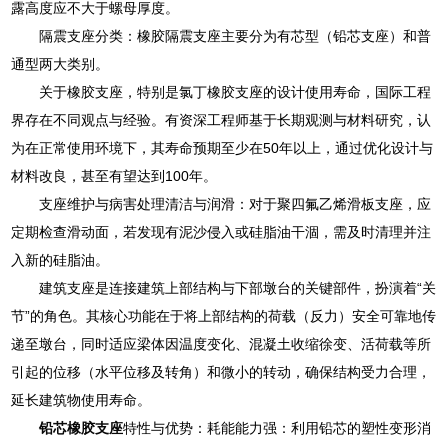
露高度应不大于螺母厚度。
隔震支座分类：橡胶隔震支座主要分为有芯型（铅芯支座）和普
通型两大类别。
关于橡胶支座，特别是氯丁橡胶支座的设计使用寿命，国际工程
界存在不同观点与经验。有资深工程师基于长期观测与材料研究，认
为在正常使用环境下，其寿命预期至少在50年以上，通过优化设计与
材料改良，甚至有望达到100年。
支座维护与病害处理清洁与润滑：对于聚四氟乙烯滑板支座，应
定期检查滑动面，若发现有泥沙侵入或硅脂油干涸，需及时清理并注
入新的硅脂油。
建筑支座是连接建筑上部结构与下部墩台的关键部件，扮演着“关
节”的角色。其核心功能在于将上部结构的荷载（反力）安全可靠地传
递至墩台，同时适应梁体因温度变化、混凝土收缩徐变、活荷载等所
引起的位移（水平位移及转角）和微小的转动，确保结构受力合理，
延长建筑物使用寿命。
铅芯橡胶支座
特性与优势：耗能能力强：利用铅芯的塑性变形消