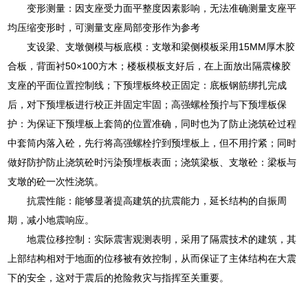
变形测量：因支座受力面平整度因素影响，无法准确测量支座平
均压缩变形时，可测量支座局部变形作为参考
支设梁、支墩侧模与板底模：支墩和梁侧模板采用15MM厚木胶
合板，背面衬50×100方木；楼板模板支好后，在上面放出隔震橡胶
支座的平面位置控制线；下预埋板终校正固定：底板钢筋绑扎完成
后，对下预埋板进行校正并固定牢固；高强螺栓预拧与下预埋板保
护：为保证下预埋板上套筒的位置准确，同时也为了防止浇筑砼过程
中套筒内落入砼，先行将高强螺栓拧到预埋板上，但不用拧紧；同时
做好防护防止浇筑砼时污染预埋板表面；浇筑梁板、支墩砼：梁板与
支墩的砼一次性浇筑。
抗震性能：能够显著提高建筑的抗震能力，延长结构的自振周
期，减小地震响应。
地震位移控制：实际震害观测表明，采用了隔震技术的建筑，其
上部结构相对于地面的位移被有效控制，从而保证了主体结构在大震
下的安全，这对于震后的抢险救灾与指挥至关重要。