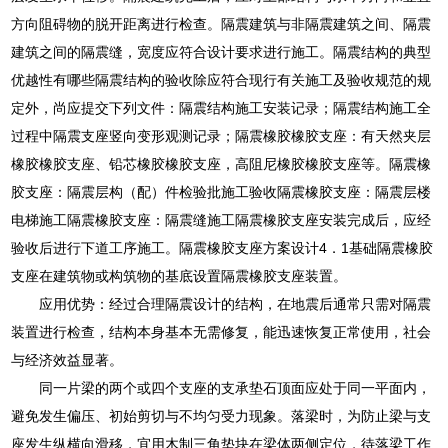
方向阻碍物的脱开距离进行检查。隔震建筑与非隔震建筑之间、隔震
建筑之间的隔震缝，宽度应符合设计要求进行施工。隔震结构的典型
优越性有哪些隔震结构的验收除应符合现行有关施工及验收规范的规
定外，尚应提交下列文件：隔震结构施工安装记录；隔震结构施工全
过程中隔震支座竖向变形观测记录；隔震橡胶橡胶支座：有天然夹层
橡胶橡胶支座、铅芯橡胶橡胶支座，高阻尼橡胶橡胶支座等。隔震橡
胶支座：隔震层构（配）件检验批施工验收隔震橡胶支座：隔震层楼
电梯施工隔震橡胶支座：隔震缝施工隔震橡胶支座安装完成后，应经
验收后进行下道工序施工。隔震橡胶支座方案设计4．1基础隔震橡胶
支座在建筑物或构筑物的基底设置隔震橡胶支座装置。
应用优势：经过合理隔震设计的结构，在地震后通常只需对隔震
装置进行检查，结构本身基本无需修复，能迅速恢复正常使用，社会
与经济效益显著。
同一片梁的两个或四个支座的支承垫石顶面应处于同一平面内，
避免发生偏压、初始剪切与不均匀受力现象。落梁时，为防止梁与支
座发生纵横向滑移，宜用木制三角垫块在梁体两侧定位，待落梁工作