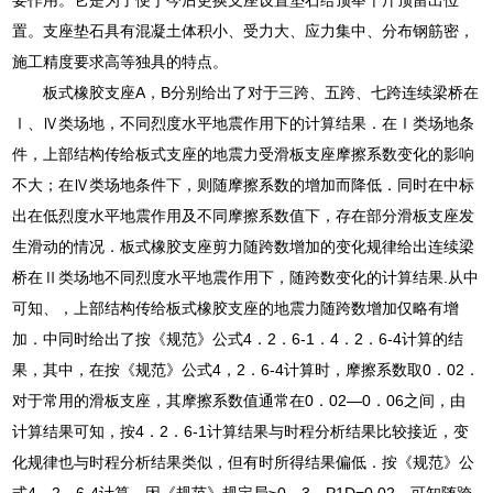
置。支座垫石具有混凝土体积小、受力大、应力集中、分布钢筋密，
施工精度要求高等独具的特点。
板式橡胶支座A，B分别给出了对于三跨、五跨、七跨连续梁桥在
Ⅰ、Ⅳ类场地，不同烈度水平地震作用下的计算结果．在Ⅰ类场地条
件，上部结构传给板式支座的地震力受滑板支座摩擦系数变化的影响
不大；在Ⅳ类场地条件下，则随摩擦系数的增加而降低．同时在中标
出在低烈度水平地震作用及不同摩擦系数值下，存在部分滑板支座发
生滑动的情况．板式橡胶支座剪力随跨数增加的变化规律给出连续梁
桥在Ⅱ类场地不同烈度水平地震作用下，随跨数变化的计算结果.从中
可知、，上部结构传给板式橡胶支座的地震力随跨数增加仅略有增
加．中同时给出了按《规范》公式4．2．6-1．4．2．6-4计算的结
果，其中，在按《规范》公式4，2．6-4计算时，摩擦系数取0．02．
对于常用的滑板支座，其摩擦系数值通常在0．02—0．06之间，由
计算结果可知，按4．2．6-1计算结果与时程分析结果比较接近，变
化规律也与时程分析结果类似，但有时所得结果偏低．按《规范》公
式4．2．6-4计算，因《规范》规定局≥0．3，P1D=0.02，可知随跨