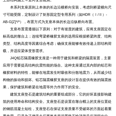
本系列支座原则上本体的长边沿横桥向安装，考虑到桥梁横向尺
寸可能受限，定制设计了矩形固定型专用系列（如HDR（Ⅰ/Ⅱ）-
AB-G[Z]*/*），布置方式为支座本体的长边沿纵桥向布置。
支座布置需遵循以下原则：对于有坡度的建筑，应将支座固定在
标高低的墩台上；连续弯梁桥橡胶支座的选用应根据桥梁跨度、结构
类型、结构高度等因素综合考虑；确保支座能够有效传递上部结构荷
载，并适应梁体变形需求。
J4Q铅芯隔震橡胶支座是一种用于建筑和桥梁的隔震装置，主要
应用于需要提高结构抗震性能的场合。这种支座通过其内部的铅芯和
橡胶材料的特性，能够在地震发生时吸收和分散地震力，从而减少结
构物的振动和损坏。铅芯隔震橡胶支座的设计旨在提供有效的隔震效
果，保护建筑和桥梁在地震等外力作用下的安全。
建筑支座垫石是建筑结构的重要组成部分，它的好坏直接影响建
筑的使用寿命和结构安全。支座垫石是设置在墩台帽上的支座位置处
的钢筋混凝土短柱，支座垫石在保证支座质量不受破坏的方面起着重
要作用。它是为了便于今后更换支座设置垫石给顶举千斤顶留出位