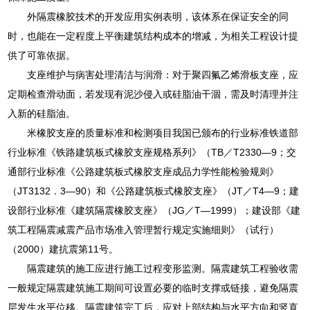
外隔震橡胶技术的开发应用实例表明，该体系在保证安全的同
时，也能在一定程度上平衡建筑结构成本的增减，为相关工程设计提
供了可靠依据。
支座维护与病害处理清洁与润滑：对于聚四氟乙烯滑板支座，应
定期检查滑动面，若发现有泥沙侵入或硅脂油干涸，需及时清理并注
入新的硅脂油。
米橡胶支座的质量标准和检测项目我国已颁布的行业标准铁道部
行业标准《铁路建筑板式橡胶支座规格系列》（TB／T2330—9；交
通部行业标准《公路建筑板式橡胶支座成品力学性能检验规则》
（JT3132．3—90）和《公路建筑板式橡胶支座》（JT／T4—9；建
设部行业标准《建筑隔震橡胶支座》（JG／T—1999）；建设部《建
筑工程隔震减震产品市场准入管理暂行规定实施细则》（试行）
（2000）建抗震第11号。
隔震建筑的施工应进行施工过程变形监测。隔震建筑工程验收需
一般规定隔震建筑施工期间可设置必要的临时支撑或链接，避免隔震
层发生水平位移。隔震建筑完工后，应对上部结构与水平方向和竖直