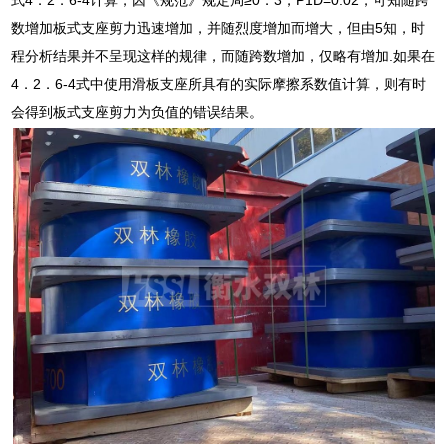
数增加板式支座剪力迅速增加，并随烈度增加而增大，但由5知，时
程分析结果并不呈现这样的规律，而随跨数增加，仅略有增加.如果在
4．2．6-4式中使用滑板支座所具有的实际摩擦系数值计算，则有时
会得到板式支座剪力为负值的错误结果。