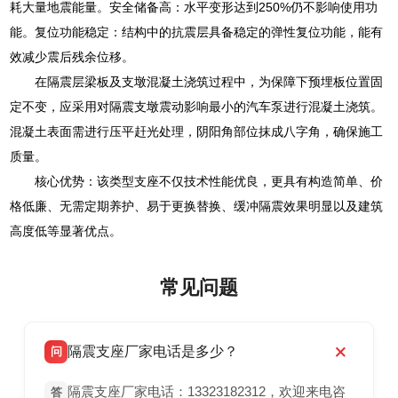
耗大量地震能量。安全储备高：水平变形达到250%仍不影响使用功
能。复位功能稳定：结构中的抗震层具备稳定的弹性复位功能，能有
效减少震后残余位移。
在隔震层梁板及支墩混凝土浇筑过程中，为保障下预埋板位置固
定不变，应采用对隔震支墩震动影响最小的汽车泵进行混凝土浇筑。
混凝土表面需进行压平赶光处理，阴阳角部位抹成八字角，确保施工
质量。
核心优势：该类型支座不仅技术性能优良，更具有构造简单、价
格低廉、无需定期养护、易于更换替换、缓冲隔震效果明显以及建筑
高度低等显著优点。
常见问题
隔震支座厂家电话是多少？
问
隔震支座厂家电话：13323182312，欢迎来电咨
答